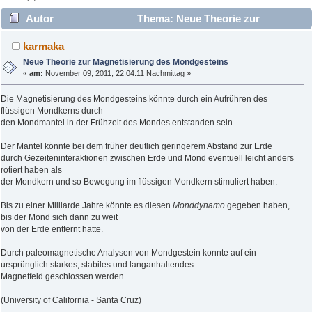
Autor
Thema: Neue Theorie zur
Magnetisierung des Mondgesteins (Gelesen 3221 mal)
karmaka
Neue Theorie zur Magnetisierung des Mondgesteins
«
am:
November 09, 2011, 22:04:11 Nachmittag »
Die Magnetisierung des Mondgesteins könnte durch ein Aufrühren des
flüssigen Mondkerns durch
den Mondmantel in der Frühzeit des Mondes entstanden sein.
Der Mantel könnte bei dem früher deutlich geringerem Abstand zur Erde
durch Gezeiteninteraktionen zwischen Erde und Mond eventuell leicht anders
rotiert haben als
der Mondkern und so Bewegung im flüssigen Mondkern stimuliert haben.
Bis zu einer Milliarde Jahre könnte es diesen
Monddynamo
gegeben haben,
bis der Mond sich dann zu weit
von der Erde entfernt hatte.
Durch paleomagnetische Analysen von Mondgestein konnte auf ein
ursprünglich starkes, stabiles und langanhaltendes
Magnetfeld geschlossen werden.
(University of California - Santa Cruz)