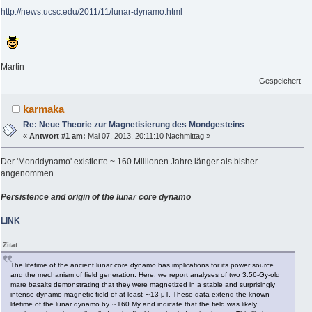
http://news.ucsc.edu/2011/11/lunar-dynamo.html
Martin
Gespeichert
karmaka
Re: Neue Theorie zur Magnetisierung des Mondgesteins
«
Antwort #1 am:
Mai 07, 2013, 20:11:10 Nachmittag »
Der 'Monddynamo' existierte ~ 160 Millionen Jahre länger als bisher
angenommen
Persistence and origin of the lunar core dynamo
LINK
Zitat
The lifetime of the ancient lunar core dynamo has implications for its power source
and the mechanism of field generation. Here, we report analyses of two 3.56-Gy-old
mare basalts demonstrating that they were magnetized in a stable and surprisingly
intense dynamo magnetic field of at least ∼13 μT. These data extend the known
lifetime of the lunar dynamo by ∼160 My and indicate that the field was likely