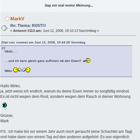
Sag mir mal meine Meinung...
MarkV
Re: Thema: ROST!!!
«
Antwort #113 am:
Juni 12, 2008, 18:10:13 Nachmittag »
Zitat von: ironmet am Juni 12, 2008, 10:44:28 Vormittag
Hihihi.....
....und ich kann gleich ganz aufhören mit den Eisen!!
Mirko
Hallo Mirko,
ja, jetzt weiss ich endlich, warum du deine Eisen immer so sorgfältig eindost.
Es ist nicht wegen dem Rost, sondern wegen dem Rauch in deiner Wohnung
Grüsse,
Mark
P.S.: ich habe bis vor einem Jahr auch noch geraucht (eine Schachtel am Tag)
und habe dann von einem Tag auf den anderen aufgehört. Es war eigentlich