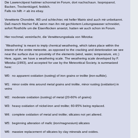
Die Lawrencitpest hattmer schonmal im Forum, dort nachschaun. Isopropanol,
Backen, Trockenkügerl, feddich.
Falls nix hilft -> ab ins ebay.
Verwitterte Chondrite, W3 und schlechter, mit heller Matrix sind auch mir unbekannt.
Daß manch frischer Fall, wenn man ihn mit gechlortem Leitungswasser schneidet,
sofort Rosthöfe um die Eisenflocken ansetzt, hatten wir auch schon im Forum.
Hier nochmal, vereinfacht, die Verwitterungsskala von Wlotzka:
'Weathering' is meant to imply chemical weathering, which takes place within the
interior of the entire meteorite, as opposed to the cracking and deterioration we see
near the surface due to proximity of the elements (wind, water, temperature, etc.)
Here, again, we have a weathering scale. The weathering scale developed by F.
Wlotzka (1993), and accepted for use by the Meteoritical Society, is summarized
here:
W0: no apparent oxidation (rusting) of iron grains or troilite (iron-sulfide).
W1: minor oxide rims around metal grains and troilite, minor rusting (oxidation) in
veins
W2: moderate oxidation (rusting) of metal (20-60% of grains)
W3: heavy oxidation of nickel-iron and troilite; 60-95% being replaced.
W4: complete oxidation of metal and troilite; silicates not yet altered.
W5: beginning alteration of mafic (iron/magnesium) silicates
W6: massive replacement of silicates by clay minerals and oxides.