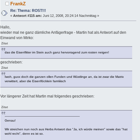
FrankZ
Re: Thema: ROST!!!
«
Antwort #115 am:
Juni 12, 2008, 20:24:14 Nachmittag »
Hallo,
wieder mal ne ganz dämliche Anfägerfrage - Martin hat als Antwort auf den
Einwand von Mirko:
Zitat
das die Eisenflitter im Stein auch ganz hervorragend zum rosten neigen!
geschrieben:
Zitat
Iwoh, guxx doch die ganzen ollen Funden und Wüstlinge an, da ist zwar die Matrix
verwittert, aber die Eisenflöcklein farrriiiisch
Vor längerer Zeit hat Martin mal folgendes geschrieben:
Zitat
--------------------------------------------------------------------------------
Genau!
Wir streichen nun noch aus Herbs Antwort das "Ja, ich würde meinen" sowie das "hat
wohl recht", denn es ist so.