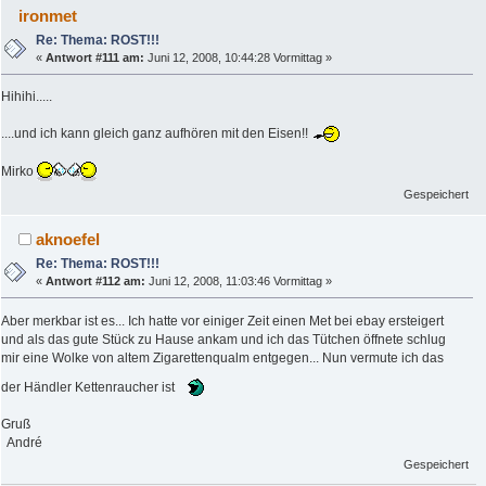
ironmet
Re: Thema: ROST!!!
«
Antwort #111 am:
Juni 12, 2008, 10:44:28 Vormittag »
Hihihi.....
....und ich kann gleich ganz aufhören mit den Eisen!!
Mirko
Gespeichert
aknoefel
Re: Thema: ROST!!!
«
Antwort #112 am:
Juni 12, 2008, 11:03:46 Vormittag »
Aber merkbar ist es... Ich hatte vor einiger Zeit einen Met bei ebay ersteigert
und als das gute Stück zu Hause ankam und ich das Tütchen öffnete schlug
mir eine Wolke von altem Zigarettenqualm entgegen... Nun vermute ich das
der Händler Kettenraucher ist
Gruß
André
Gespeichert