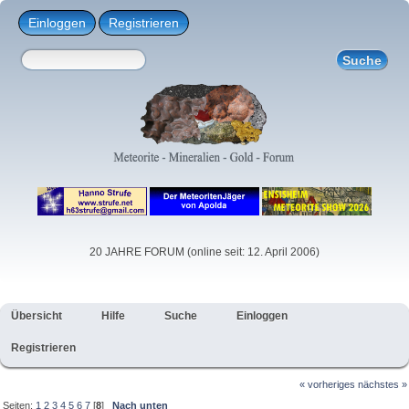
Einloggen
Registrieren
20 JAHRE FORUM (online seit: 12. April 2006)
Übersicht
Hilfe
Suche
Einloggen
Registrieren
« vorheriges
nächstes »
Seiten:
1
2
3
4
5
6
7
[
8
]
Nach unten