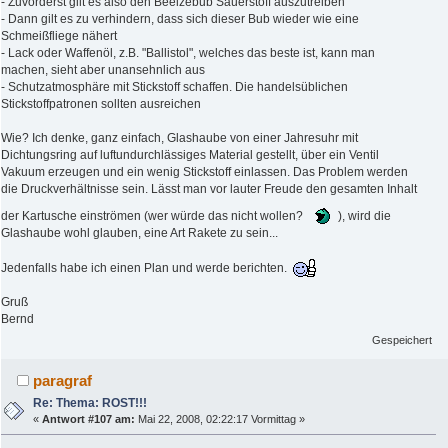
- Zuvörderst gilt es also den Beelzebub Sauerstoff auszutreiben
- Dann gilt es zu verhindern, dass sich dieser Bub wieder wie eine
Schmeißfliege nähert
- Lack oder Waffenöl, z.B. "Ballistol", welches das beste ist, kann man
machen, sieht aber unansehnlich aus
- Schutzatmosphäre mit Stickstoff schaffen. Die handelsüblichen
Stickstoffpatronen sollten ausreichen
Wie? Ich denke, ganz einfach, Glashaube von einer Jahresuhr mit
Dichtungsring auf luftundurchlässiges Material gestellt, über ein Ventil
Vakuum erzeugen und ein wenig Stickstoff einlassen. Das Problem werden
die Druckverhältnisse sein. Lässt man vor lauter Freude den gesamten Inhalt
der Kartusche einströmen (wer würde das nicht wollen?
), wird die
Glashaube wohl glauben, eine Art Rakete zu sein...
Jedenfalls habe ich einen Plan und werde berichten.
Gruß
Bernd
Gespeichert
paragraf
Re: Thema: ROST!!!
«
Antwort #107 am:
Mai 22, 2008, 02:22:17 Vormittag »