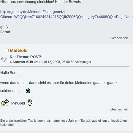
Nichtraucherwohnung einrichten! Hier der Beweis:
http://cgi.ebay.de/Meteorit-Eisen-geaetzt-
Gibeon_W0QQitemZ160249314215QQihZ006QQcategoryZ44608QQssPageNa
gruß
Bernd
Gespeichert
MetGold
Re: Thema: ROST!!!
«
Antwort #110 am:
Juni 12, 2008, 06:08:59 Vormittag »
Hallo Bernd,
wenn das stimmt, dann sieht es aber für deine Meteoriten gaaanz, gaanz
schlecht aus!
MetGold
Gespeichert
Ein ereignisreicher Tag ist mehr als namenlose Jahre - (Spruch aus einem chinesischen
Kalender)