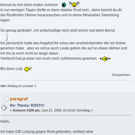
kannst du ihm beim rosten zuhören
In nur wenigen Tagen dürfte er dann stabiler Rost sein , dann kannst du dir
die Restlichen Olivine heraussuchen und in deine Mineralien Sammlung
legen .
So genug gelästert , ich entschuldige mich jetzt schon mal beim Bernd .
Ich persönlich halte das Angebot für eines der erschreckensten die ich bisher
gesehen habe , aber es soll ja auch Leute geben die auf so etwas stehen und
ich bin ja noch nicht so lange dabei .
Vielleicht hat ja einer von euch noch schlimmeres gesehen .
Bis dann Lutz
Gespeichert
Aller Anfang ist schwer !!
paragraf
Re: Thema: ROST!!!
«
Antwort #109 am:
Juni 12, 2008, 02:43:01 Vormittag »
Hallo,
ich habe DIE Lösung gegen Rost gefunden, einfach eine