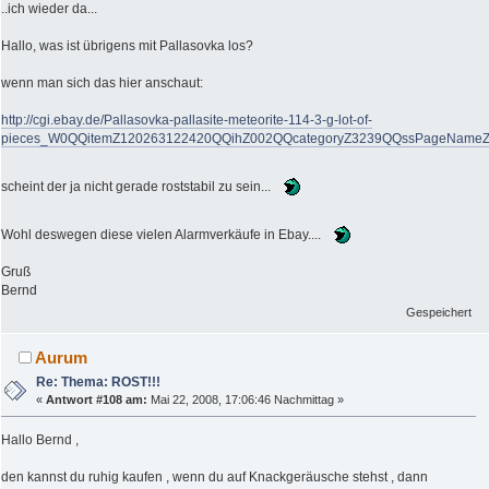
..ich wieder da...
Hallo, was ist übrigens mit Pallasovka los?
wenn man sich das hier anschaut:
http://cgi.ebay.de/Pallasovka-pallasite-meteorite-114-3-g-lot-of-
pieces_W0QQitemZ120263122420QQihZ002QQcategoryZ3239QQssPageNam
scheint der ja nicht gerade roststabil zu sein...
Wohl deswegen diese vielen Alarmverkäufe in Ebay....
Gruß
Bernd
Gespeichert
Aurum
Re: Thema: ROST!!!
«
Antwort #108 am:
Mai 22, 2008, 17:06:46 Nachmittag »
Hallo Bernd ,
den kannst du ruhig kaufen , wenn du auf Knackgeräusche stehst , dann