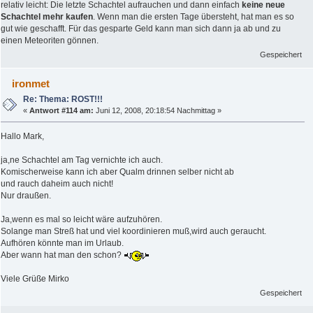
relativ leicht: Die letzte Schachtel aufrauchen und dann einfach
keine neue
Schachtel mehr kaufen
. Wenn man die ersten Tage übersteht, hat man es so
gut wie geschafft. Für das gesparte Geld kann man sich dann ja ab und zu
einen Meteoriten gönnen.
Gespeichert
ironmet
Re: Thema: ROST!!!
«
Antwort #114 am:
Juni 12, 2008, 20:18:54 Nachmittag »
Hallo Mark,
ja,ne Schachtel am Tag vernichte ich auch.
Komischerweise kann ich aber Qualm drinnen selber nicht ab
und rauch daheim auch nicht!
Nur draußen.
Ja,wenn es mal so leicht wäre aufzuhören.
Solange man Streß hat und viel koordinieren muß,wird auch geraucht.
Aufhören könnte man im Urlaub.
Aber wann hat man den schon?
Viele Grüße Mirko
Gespeichert