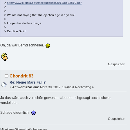
>
http://www.lpi.usra.edu/meetings/lpsc2012/pdf/2510.pdf
>
>
> We are not saying that the ejection age is 5 years!
>
> I hope this clarifies things.
>
> Caroline Smith
Oh, da war Bernd schneller.
Gespeichert
Chondrit 83
Re: Neuer Mars Fall!?
«
Antwort #241 am:
März 30, 2012, 18:46:31 Nachmittag »
Ja das wäre auch zu schön gewesen, aber ehrlichgesagt auch schwer
vorstellbar...
Schade eigentlich
Gespeichert
Mit einem Gibeon hat’s begonnen....