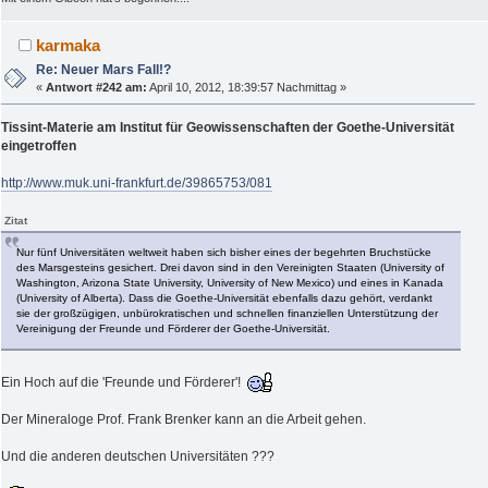
karmaka
Re: Neuer Mars Fall!?
«
Antwort #242 am:
April 10, 2012, 18:39:57 Nachmittag »
Tissint-Materie am Institut für Geowissenschaften der Goethe-Universität
eingetroffen
http://www.muk.uni-frankfurt.de/39865753/081
Zitat
Nur fünf Universitäten weltweit haben sich bisher eines der begehrten Bruchstücke
des Marsgesteins gesichert. Drei davon sind in den Vereinigten Staaten (University of
Washington, Arizona State University, University of New Mexico) und eines in Kanada
(University of Alberta). Dass die Goethe-Universität ebenfalls dazu gehört, verdankt
sie der großzügigen, unbürokratischen und schnellen finanziellen Unterstützung der
Vereinigung der Freunde und Förderer der Goethe-Universität.
Ein Hoch auf die 'Freunde und Förderer'!
Der Mineraloge Prof. Frank Brenker kann an die Arbeit gehen.
Und die anderen deutschen Universitäten ???