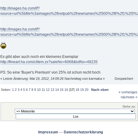
http://images.ha.com/lf?
source=url%5bfile%3aimages%2finetpub%2fnewnames%2f300%2f8%2f1%2f3%2
http://images.ha.com/lf?
source=url%5bfile%3aimages%2finetpub%2fnewnames%2f300%2f8%2f1%2f3%2
Es gibt aber auch noch ein kleineres Exemplar
http://fineart.ha.com/c/item.zx?saleNo=6068&lotNo=49235
PS: So eine 'Buyer's Premium' von 25% ist schon recht hoch.
«
Letzte Änderung: Mai 19, 2012, 14:09:26 Nachmittag von karmaka
»
Gespeichert
Seiten:
1
2
3
4
5
6
7
8
9
10
11
12
13
14
15
16
[
17
]
18
19
20
Nach oben
« vorheriges
nächstes »
Gehe zu:
Impressum
---
Datenschutzerklärung