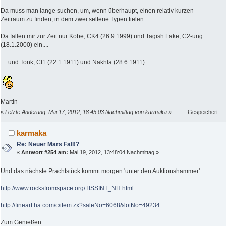
Da muss man lange suchen, um, wenn überhaupt, einen relativ kurzen
Zeitraum zu finden, in dem zwei seltene Typen fielen.
Da fallen mir zur Zeit nur Kobe, CK4 (26.9.1999) und Tagish Lake, C2-ung
(18.1.2000) ein....
.... und Tonk, CI1 (22.1.1911) und Nakhla (28.6.1911)
Martin
«
Letzte Änderung: Mai 17, 2012, 18:45:03 Nachmittag von karmaka
»
Gespeichert
karmaka
Re: Neuer Mars Fall!?
«
Antwort #254 am:
Mai 19, 2012, 13:48:04 Nachmittag »
Und das nächste Prachtstück kommt morgen 'unter den Auktionshammer':
http://www.rocksfromspace.org/TISSINT_NH.html
http://fineart.ha.com/c/item.zx?saleNo=6068&lotNo=49234
Zum Genießen: