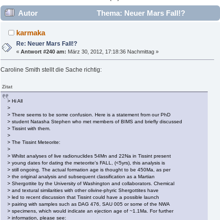
Autor
Thema: Neuer Mars Fall!?
(Gelesen 164920 mal)
karmaka
Re: Neuer Mars Fall!?
«
Antwort #240 am:
März 30, 2012, 17:18:36 Nachmittag »
Caroline Smith stellt die Sache richtig:
Zitat
> Hi All
>
> There seems to be some confusion. Here is a statement from our PhD
> student Natasha Stephen who met members of BIMS and briefly discussed
> Tissint with them.
>
> The Tissint Meteorite:
>
> Whilst analyses of live radionuclides 54Mn and 22Na in Tissint present
> young dates for dating the meteorite's FALL, (<5yrs), this analysis is
> still ongoing. The actual formation age is thought to be 450Ma, as per
> the original analysis and subsequent classification as a Martian
> Shergottite by the University of Washington and collaborators. Chemical
> and textural similarities with other olivine-phyric Shergottites have
> led to recent discussion that Tissint could have a possible launch
> pairing with samples such as DAG 476, SAU 005 or some of the NWA
> specimens, which would indicate an ejection age of ~1.1Ma. For further
> information, please see: