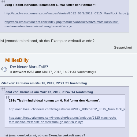
298g Tissint-Individual kommt am 6. Mai 'unter den Hammer':
http://acn.liveauctioneers.com/images/stories/2012_03/2/2012_0315_MarsRock_large.jpg
http://acn.liveauctioneers.com/index.php/features/antiques/6825-mars-rocks-rare-
martian-meteorite-on-view-through-mar-26-in-nyc
Ist jemandem bekannt, ob das Exemplar verkauft wurde?
Gespeichert
MilliesBilly
Re: Neuer Mars Fall!?
«
Antwort #252 am:
Mai 17, 2012, 14:21:33 Nachmittag »
Zitat von: karmaka am Mai 16, 2012, 22:21:21 Nachmittag
Zitat von: karmaka am März 15, 2012, 21:47:14 Nachmittag
298g Tissint-Individual kommt am 6. Mai 'unter den Hammer':
http://acn.liveauctioneers.com/images/stories/2012_03/2/2012_0315_MarsRock_large.jpg
http://acn.liveauctioneers.com/index.php/features/antiques/6825-mars-rocks-
rare-martian-meteorite-on-view-through-mar-26-in-nyc
Ist jemandem bekannt, ob das Exemplar verkauft wurde?