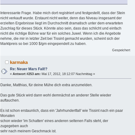
Interessante Frage. Habe mich dort registriert und festgestellt, dass der Stein
nicht verkauft wurde. Erstaunt nicht weiter, denn das Niveau insgesamt der
erzielten Ergebnisse liegt im Durchschnitt dramatisch unter dem erwarteten
Zuschlag für dieses Stück. Könnte also sein, dass das schlicht und einfach
nicht die richtige Bühne war für ein solches Juwel. Wenn ich die Angebote
nehme, die mir in letzter Zeit bei Tissint gemacht wurden, scheint sich der
Marktpreis so bei 1000 $/gm eingependelt zu haben.
Gespeichert
karmaka
Re: Neuer Mars Fall!?
«
Antwort #253 am:
Mai 17, 2012, 18:12:07 Nachmittag »
Danke, Matthias, für deine Mühe dich extra anzumelden.
Das gute Stück wird dann wohl demnächst an anderer Stelle wieder
auftauchen.
Es ist schon erstaunlich, dass ein 'Jahrhundertfall' wie Tissint nach ein paar
Monaten
schon wieder 'im Schatten' eines anderen seltenen Falls steht, der
zugegeben auch
sehr nach meinem Geschmack ist.