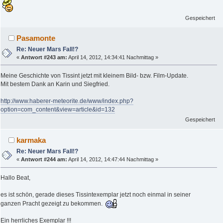
Gespeichert
Pasamonte
Re: Neuer Mars Fall!?
«
Antwort #243 am:
April 14, 2012, 14:34:41 Nachmittag »
Meine Geschichte von Tissint jetzt mit kleinem Bild- bzw. Film-Update.
Mit bestem Dank an Karin und Siegfried.
http://www.haberer-meteorite.de/www/index.php?
option=com_content&view=article&id=132
Gespeichert
karmaka
Re: Neuer Mars Fall!?
«
Antwort #244 am:
April 14, 2012, 14:47:44 Nachmittag »
Hallo Beat,
es ist schön, gerade dieses Tissintexemplar jetzt noch einmal in seiner
ganzen Pracht gezeigt zu bekommen.
Ein herrliches Exemplar !!!