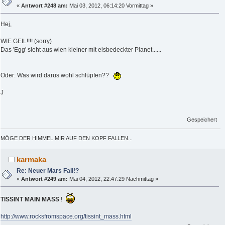
«
Antwort #248 am:
Mai 03, 2012, 06:14:20 Vormittag »
Hej,
WIE GEIL!!!! (sorry)
Das 'Egg' sieht aus wien kleiner mit eisbedeckter Planet......
Oder: Was wird darus wohl schlüpfen??
J
Gespeichert
MÖGE DER HIMMEL MIR AUF DEN KOPF FALLEN...
karmaka
Re: Neuer Mars Fall!?
«
Antwort #249 am:
Mai 04, 2012, 22:47:29 Nachmittag »
TISSINT MAIN MASS
!
http://www.rocksfromspace.org/tissint_mass.html