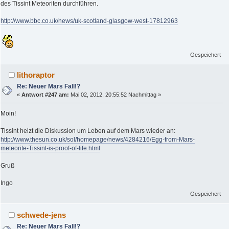
des Tissint Meteoriten durchführen.
http://www.bbc.co.uk/news/uk-scotland-glasgow-west-17812963
Gespeichert
lithoraptor
Re: Neuer Mars Fall!?
«
Antwort #247 am:
Mai 02, 2012, 20:55:52 Nachmittag »
Moin!
Tissint heizt die Diskussion um Leben auf dem Mars wieder an:
http://www.thesun.co.uk/sol/homepage/news/4284216/Egg-from-Mars-
meteorite-Tissint-is-proof-of-life.html
Gruß
Ingo
Gespeichert
schwede-jens
Re: Neuer Mars Fall!?