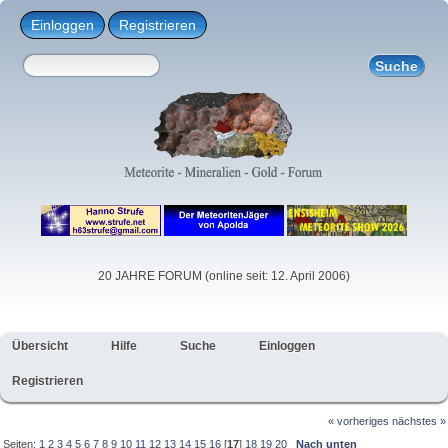
Einloggen
Registrieren
20 JAHRE FORUM (online seit: 12. April 2006)
Übersicht
Hilfe
Suche
Einloggen
Registrieren
« vorheriges
nächstes »
Seiten:
1
2
3
4
5
6
7
8
9
10
11
12
13
14
15
16
[
17
]
18
19
20
Nach unten