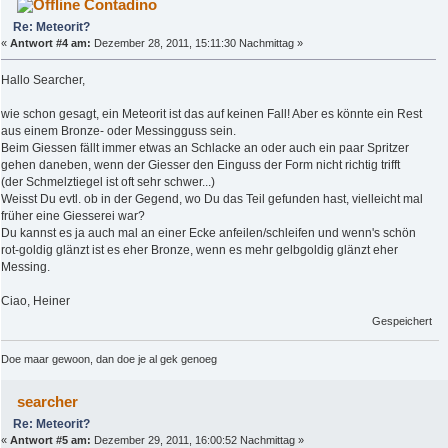
Contadino
Re: Meteorit?
«
Antwort #4 am:
Dezember 28, 2011, 15:11:30 Nachmittag »
Hallo Searcher,
wie schon gesagt, ein Meteorit ist das auf keinen Fall! Aber es könnte ein Rest
aus einem Bronze- oder Messingguss sein.
Beim Giessen fällt immer etwas an Schlacke an oder auch ein paar Spritzer
gehen daneben, wenn der Giesser den Einguss der Form nicht richtig trifft
(der Schmelztiegel ist oft sehr schwer...)
Weisst Du evtl. ob in der Gegend, wo Du das Teil gefunden hast, vielleicht mal
früher eine Giesserei war?
Du kannst es ja auch mal an einer Ecke anfeilen/schleifen und wenn's schön
rot-goldig glänzt ist es eher Bronze, wenn es mehr gelbgoldig glänzt eher
Messing.
Ciao, Heiner
Gespeichert
Doe maar gewoon, dan doe je al gek genoeg
searcher
Re: Meteorit?
«
Antwort #5 am:
Dezember 29, 2011, 16:00:52 Nachmittag »