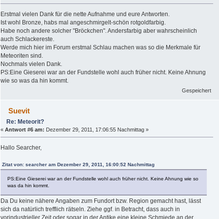
Erstmal vielen Dank für die nette Aufnahme und eure Antworten.
Ist wohl Bronze, habs mal angeschmirgelt-schön rotgoldfarbig.
Habe noch andere solcher "Bröckchen". Andersfarbig aber wahrscheinlich
auch Schlackereste.
Werde mich hier im Forum erstmal Schlau machen was so die Merkmale für
Meteoriten sind.
Nochmals vielen Dank.
PS:Eine Gieserei war an der Fundstelle wohl auch früher nicht. Keine Ahnung
wie so was da hin kommt.
Gespeichert
Suevit
Re: Meteorit?
«
Antwort #6 am:
Dezember 29, 2011, 17:06:55 Nachmittag »
Hallo Searcher,
Zitat von: searcher am Dezember 29, 2011, 16:00:52 Nachmittag
PS:Eine Gieserei war an der Fundstelle wohl auch früher nicht. Keine Ahnung wie so
was da hin kommt.
Da Du keine nähere Angaben zum Fundort bzw. Region gemacht hast, lässt
sich da natürlich trefflich rätseln. Ziehe ggf. in Betracht, dass auch in
vorindustrieller Zeit oder sogar in der Antike eine kleine Schmiede an der