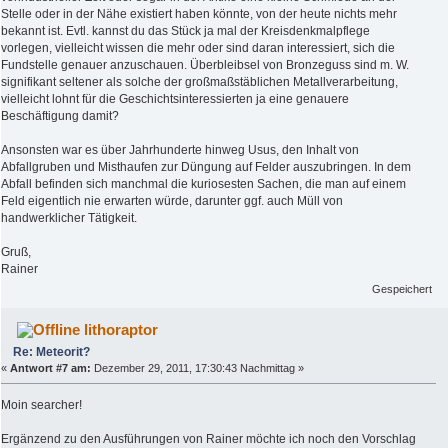
Stelle oder in der Nähe existiert haben könnte, von der heute nichts mehr
bekannt ist. Evtl. kannst du das Stück ja mal der Kreisdenkmalpflege
vorlegen, vielleicht wissen die mehr oder sind daran interessiert, sich die
Fundstelle genauer anzuschauen. Überbleibsel von Bronzeguss sind m. W.
signifikant seltener als solche der großmaßstäblichen Metallverarbeitung,
vielleicht lohnt für die Geschichtsinteressierten ja eine genauere
Beschäftigung damit?
Ansonsten war es über Jahrhunderte hinweg Usus, den Inhalt von
Abfallgruben und Misthaufen zur Düngung auf Felder auszubringen. In dem
Abfall befinden sich manchmal die kuriosesten Sachen, die man auf einem
Feld eigentlich nie erwarten würde, darunter ggf. auch Müll von
handwerklicher Tätigkeit.
Gruß,
Rainer
Gespeichert
lithoraptor
Re: Meteorit?
«
Antwort #7 am:
Dezember 29, 2011, 17:30:43 Nachmittag »
Moin searcher!
Ergänzend zu den Ausführungen von Rainer möchte ich noch den Vorschlag