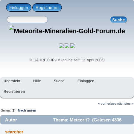
Einloggen
Registrieren
20 JAHRE FORUM (online seit: 12. April 2006)
Übersicht
Hilfe
Suche
Einloggen
Registrieren
« vorheriges
nächstes »
Seiten: [
1
]
Nach unten
Autor
Thema: Meteorit? (Gelesen 4336
mal)
searcher