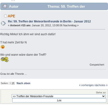
Autor
Thema: 59. Treffen der
Meteoritenfreunde in Berlin - Januar 2012 (Gelesen 8132 mal)
APE
Re: 59. Treffen der Meteoritenfreunde in Berlin - Januar 2012
«
Antwort #15 am:
Januar 20, 2012, 13:08:06 Nachmittag »
Richtig Mirko! Ich ähm wir sind auch dafür!
T hat mehr Zeit für N
Wo und wann wäre dann der Treff?
Gespeichert
Grau ist alle Theorie ...
Seiten:
1
[
2
]
Nach oben
« vorheriges
nächstes »
Gehe zu: