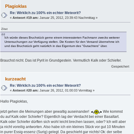
Plagioklas
Re: Wirklich zu 100% ein echter Meteorit?
«
Antwort #19 am:
Januar 25, 2012, 23:39:43 Nachmittag »
Zitat
Ich würde dieses Bruchstück gerne einem interessierten Fachmann zwecks weiterer
Untersuchungen zur Verfügung stellen. Die Kosten für den Versand übernehme ich
und das Bruchstück geht natürlich in das Eigentum des "Gutachters" über.
Brauchst nicht. Das ist Pyrit in Grundgestein. Vermutlich Kalk oder Schiefer.
Gespeichert
kurzeacht
Re: Wirklich zu 100% ein echter Meteorit?
«
Antwort #20 am:
Januar 26, 2012, 01:00:03 Vormittag »
Hallo Plagioklas,
jetzt gehen die Meinungen aber gewaltig auseinander!
Wie kommst
du auf Kalk oder Schiefer? Eigentlich lag der Verdacht bei einer Basaltart.
Kalk oder Schiefer dürften sich wohl leicht brechen lassen, oder? Ich will aber
ja nicht voreilig antworten. Also habe ich ein kleines Stück vor gut 10 Minuten
in purer Essig-essenz (Surig) gelegt. Da geschieht gar nichts! Ok: der selbe