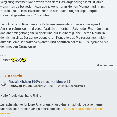
Vergiftung kommen kann wenn man dem Gas länger ausgesetzt ist, auch
wenn man es bei jedem Atemzug jeweils nur in kleinen Mengen aufnimmt.
Neben akuten Beschwerden können sich auch Langzeitfolgen ergeben.
Davon abgesehen ist CO brennbar.
Zum Ätzen von Knochen aus Kalkstein verwende ich zwar vorwiegend
Ameisensäure wegen diverser Vorteile gegenüber Salz- oder Essigsäure, tue
das aber mit gehörigem Respekt und nur in einem gut belüfteten Raum, in
dem ich mich außer zur gelegentlichen Kontrolle des Prozesses auch nicht
aufhalte. Ameisensäure verwahren und benutzen sollte m. E. nur jemand mit
dem nötigen Grundwissen.
Gruß,
Rainer
Gespeichert
kurzeacht
Re: Wirklich zu 100% ein echter Meteorit?
«
Antwort #27 am:
Januar 26, 2012, 22:09:46 Nachmittag »
Hallo Plagioklas, hallo Rainer!
Zunächst danke für Eure Antworten. Plagioklas, entschuldige bitte meinen
überflüssigen Komentar! Ich meine diesen:
P.S.: Schon die Anfangsseiten
gelesen?