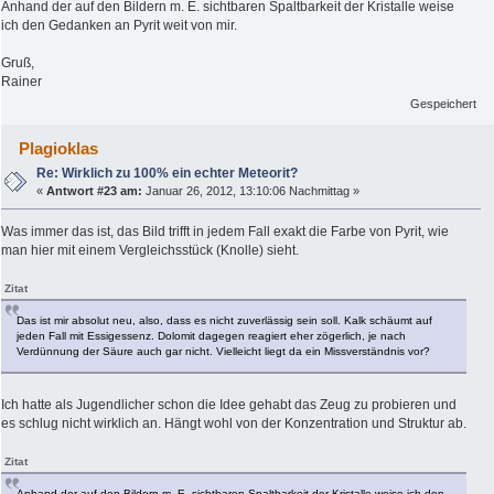
Anhand der auf den Bildern m. E. sichtbaren Spaltbarkeit der Kristalle weise
ich den Gedanken an Pyrit weit von mir.
Gruß,
Rainer
Gespeichert
Plagioklas
Re: Wirklich zu 100% ein echter Meteorit?
«
Antwort #23 am:
Januar 26, 2012, 13:10:06 Nachmittag »
Was immer das ist, das Bild trifft in jedem Fall exakt die Farbe von Pyrit, wie
man hier mit einem Vergleichsstück (Knolle) sieht.
Zitat
Das ist mir absolut neu, also, dass es nicht zuverlässig sein soll. Kalk schäumt auf
jeden Fall mit Essigessenz. Dolomit dagegen reagiert eher zögerlich, je nach
Verdünnung der Säure auch gar nicht. Vielleicht liegt da ein Missverständnis vor?
Ich hatte als Jugendlicher schon die Idee gehabt das Zeug zu probieren und
es schlug nicht wirklich an. Hängt wohl von der Konzentration und Struktur ab.
Zitat
Anhand der auf den Bildern m. E. sichtbaren Spaltbarkeit der Kristalle weise ich den