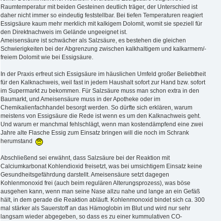
Raumtemperatur mit beiden Gesteinen deutlich träger, der Unterschied ist
daher nicht immer so eindeutig feststellbar. Bei tiefen Temperaturen reagiert
Essigsäure kaum mehr merklich mit kalkigem Dolomit, womit sie speziell für
den Direktnachweis im Gelände ungeeignet ist.
Ameisensäure ist schwächer als Salzsäure, es bestehen die gleichen
Schwierigkeiten bei der Abgrenzung zwischen kalkhaltigem und kalkarmem/-
freiem Dolomit wie bei Essigsäure.
In der Praxis erfreut sich Essigsäure im häuslichen Umfeld großer Beliebtheit
für den Kalknachweis, weil fast in jedem Haushalt sofort zur Hand bzw. sofort
im Supermarkt zu bekommen. Für Salzsäure muss man schon extra in den
Baumarkt, und Ameisensäure muss in der Apotheke oder im
Chemikalienfachhandel besorgt werden. So dürfte sich erklären, warum
meistens von Essigsäure die Rede ist wenn es um den Kalknachweis geht.
Und warum er manchmal fehlschlägt, wenn man kostendämpfend eine zwei
Jahre alte Flasche Essig zum Einsatz bringen will die noch im Schrank
herumstand
Abschließend sei erwähnt, dass Salzsäure bei der Reaktion mit
Calciumkarbonat Kohlendioxid freisetzt, was bei umsichtigem Einsatz keine
Gesundheitsgefährdung darstellt. Ameisensäure setzt dagegen
Kohlenmonoxid frei (auch beim regulären Alterungsprozess), was böse
ausgehen kann, wenn man seine Nase allzu nahe und lange an ein Gefäß
hält, in dem gerade die Reaktion abläuft. Kohlenmonoxid bindet sich ca. 300
mal stärker als Sauerstoff an das Hämoglobin im Blut und wird nur sehr
langsam wieder abgegeben, so dass es zu einer kummulativen CO-