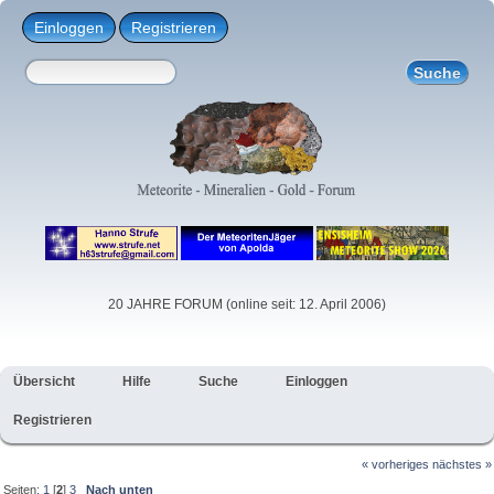
Einloggen
Registrieren
20 JAHRE FORUM (online seit: 12. April 2006)
Übersicht
Hilfe
Suche
Einloggen
Registrieren
« vorheriges
nächstes »
Seiten:
1
[
2
]
3
Nach unten