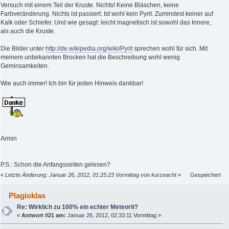
Versuch mit einem Teil der Kruste. Nichts! Keine Bläschen, keine
Farbveränderung. Nichts ist passiert. Ist wohl kein Pyrit. Zumindest keiner auf
Kalk oder Schiefer. Und wie gesagt: leicht magnetisch ist sowohl das Innere,
als auch die Kruste.
Die Bilder unter
http://de.wikipedia.org/wiki/Pyrit
sprechen wohl für sich. Mit
meinem unbekannten Brocken hat die Beschreibung wohl wenig
Geminsamkeiten.
Wie auch immer! Ich bin für jeden Hinweis dankbar!
Armin
P.S.: Schon die Anfangsseiten gelesen?
«
Letzte Änderung: Januar 26, 2012, 01:25:23 Vormittag von kurzeacht
»
Gespeichert
Plagioklas
Re: Wirklich zu 100% ein echter Meteorit?
«
Antwort #21 am:
Januar 26, 2012, 02:33:11 Vormittag »