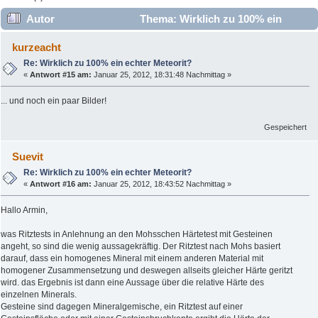
Autor
Thema: Wirklich zu 100% ein
echter Meteorit? (Gelesen 20188 mal)
kurzeacht
Re: Wirklich zu 100% ein echter Meteorit?
«
Antwort #15 am:
Januar 25, 2012, 18:31:48 Nachmittag »
... und noch ein paar Bilder!
Gespeichert
Suevit
Re: Wirklich zu 100% ein echter Meteorit?
«
Antwort #16 am:
Januar 25, 2012, 18:43:52 Nachmittag »
Hallo Armin,
was Ritztests in Anlehnung an den Mohsschen Härtetest mit Gesteinen
angeht, so sind die wenig aussagekräftig. Der Ritztest nach Mohs basiert
darauf, dass ein homogenes Mineral mit einem anderen Material mit
homogener Zusammensetzung und deswegen allseits gleicher Härte geritzt
wird. das Ergebnis ist dann eine Aussage über die relative Härte des
einzelnen Minerals.
Gesteine sind dagegen Mineralgemische, ein Ritztest auf einer