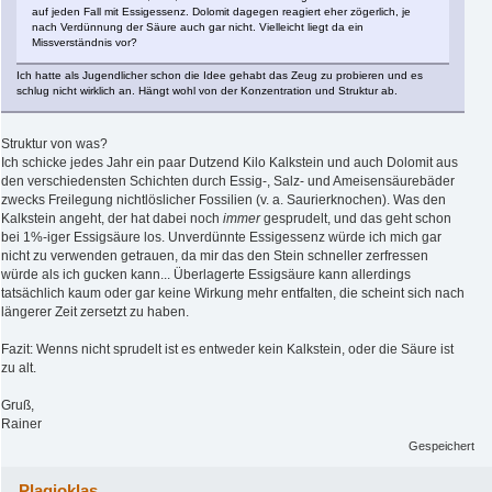
auf jeden Fall mit Essigessenz. Dolomit dagegen reagiert eher zögerlich, je
nach Verdünnung der Säure auch gar nicht. Vielleicht liegt da ein
Missverständnis vor?
Ich hatte als Jugendlicher schon die Idee gehabt das Zeug zu probieren und es
schlug nicht wirklich an. Hängt wohl von der Konzentration und Struktur ab.
Struktur von was?
Ich schicke jedes Jahr ein paar Dutzend Kilo Kalkstein und auch Dolomit aus
den verschiedensten Schichten durch Essig-, Salz- und Ameisensäurebäder
zwecks Freilegung nichtlöslicher Fossilien (v. a. Saurierknochen). Was den
Kalkstein angeht, der hat dabei noch
immer
gesprudelt, und das geht schon
bei 1%-iger Essigsäure los. Unverdünnte Essigessenz würde ich mich gar
nicht zu verwenden getrauen, da mir das den Stein schneller zerfressen
würde als ich gucken kann... Überlagerte Essigsäure kann allerdings
tatsächlich kaum oder gar keine Wirkung mehr entfalten, die scheint sich nach
längerer Zeit zersetzt zu haben.
Fazit: Wenns nicht sprudelt ist es entweder kein Kalkstein, oder die Säure ist
zu alt.
Gruß,
Rainer
Gespeichert
Plagioklas