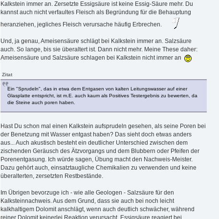
Kalkstein immer an. Zersetzte Essigsäure ist keine Essig-Säure mehr. Du
kannst auch nicht verfaultes Fleisch als Begründung für die Behauptung
heranziehen, jegliches Fleisch verursache häufig Erbrechen.
Und, ja genau, Ameisensäure schlägt bei Kalkstein immer an. Salzsäure
auch. So lange, bis sie überaltert ist. Dann nicht mehr. Meine These daher:
Ameisensäure und Salzsäure schlagen bei Kalkstein nicht immer an
Zitat
Ein "Sprudeln", das in etwa dem Entgasen von kalten Leitungswasser auf einer
Glasplatte entspricht, ist m.E. auch kaum als Positives Testergebnis zu bewerten, da
die Steine auch poren haben.
Hast Du schon mal einen Kalkstein aufsprudeln gesehen, als seine Poren bei
der Benetzung mit Wasser entgast haben? Das sieht doch etwas anders
aus... Auch akustisch besteht ein deutlicher Unterschied zwischen dem
zischenden Geräusch des Ätzvorgangs und dem Blubbern oder Pfeifen der
Porenentgasung. Ich würde sagen, Übung macht den Nachweis-Meister.
Dazu gehört auch, einsatztaugliche Chemikalien zu verwenden und keine
überalterten, zersetzten Restbestände.
Im Übrigen bevorzuge ich - wie alle Geologen - Salzsäure für den
Kalksteinnachweis. Aus dem Grund, dass sie auch bei noch leicht
kalkhaltigem Dolomit anschlägt, wenn auch deutlich schwächer, während
reiner Dolomit keinerlei Reaktion verursacht. Essigsäure reagiert bei