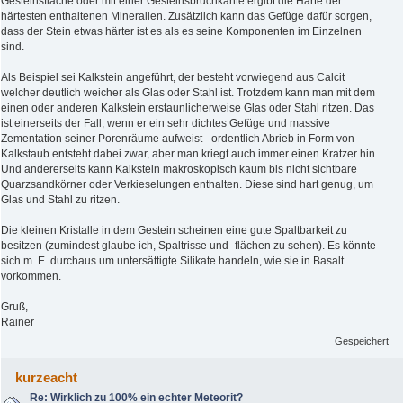
Gesteinsfläche oder mit einer Gesteinsbruchkante ergibt die Härte der
härtesten enthaltenen Mineralien. Zusätzlich kann das Gefüge dafür sorgen,
dass der Stein etwas härter ist es als es seine Komponenten im Einzelnen
sind.
Als Beispiel sei Kalkstein angeführt, der besteht vorwiegend aus Calcit
welcher deutlich weicher als Glas oder Stahl ist. Trotzdem kann man mit dem
einen oder anderen Kalkstein erstaunlicherweise Glas oder Stahl ritzen. Das
ist einerseits der Fall, wenn er ein sehr dichtes Gefüge und massive
Zementation seiner Porenräume aufweist - ordentlich Abrieb in Form von
Kalkstaub entsteht dabei zwar, aber man kriegt auch immer einen Kratzer hin.
Und andererseits kann Kalkstein makroskopisch kaum bis nicht sichtbare
Quarzsandkörner oder Verkieselungen enthalten. Diese sind hart genug, um
Glas und Stahl zu ritzen.
Die kleinen Kristalle in dem Gestein scheinen eine gute Spaltbarkeit zu
besitzen (zumindest glaube ich, Spaltrisse und -flächen zu sehen). Es könnte
sich m. E. durchaus um untersättigte Silikate handeln, wie sie in Basalt
vorkommen.
Gruß,
Rainer
Gespeichert
kurzeacht
Re: Wirklich zu 100% ein echter Meteorit?