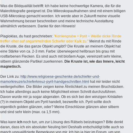
Was die Bildqualität betrifft: Ich habe keine hochwertige Kamera, die für die
Makrofotografie geeignet ist. Die Mikroskopaufnahmen sind mit einem billigen
USB-Mikroskop gemacht worden. Ich werde aber in Zukunft meine visuelle
Wahrnehmung besser beschreiben und meine technische Ausstattung
allmählich verbessern. Danke für den Hinweis!
Plagioklas, du hast geschrieben:
"Kohlengrube + Pyrit + Weiße dicke Rinde
treffen eher auf angammelnden Schiefer oder Kalk zu."
Meinst du mit Rinde
die Kruste, die das ganze Objekt umgibt? Die Kruste an meinem Objekt hat
eine Stärke von ca. 2-3 mm. Farbe: überwiegend hellbraun bis grau mit
rostfarbenen Flecken. Es sind auch mit bloßem Auge, vereinzelt sehr kleine,
silbern glänzende Partikel zuerkennen.
Die Kruste ist, wie das Innere, leicht
magnetisch.
Der Link zu:
http://www.religioese-geschenke.de/schiefer-und-
mamorkreuze/schieferkreuz-pyrit-handgeschnitten.html
hat mir leider nicht
weitergeholfen. Die Bilder zeigen keine Ähnlichkeit zu meinen Bruchstücken.
Ich habe allerdings auch keine Möglichkeit einen Schnitt durchzuführen.
Davon wurde mir ja sogar abgeraten. Ob es sich bei den winzigen Kristallen
(?) in meinem Objekt um Pyrit handelt, bezweifle ich. Pyrit sollte doch
eigentlich golden glänzen, oder? Meine Einschlüsse glänzen aber silbern
und sind sehr klein (max. ca 1,5 mm).
Was kann
ich
noch tun, um zur Lösung des Rätsels beizutragen? Bitte denkt
daran, dass ich ein absoluter Neuling bin! Deshalb entschuldigt bitte auch so
manch unqualifizierte Bemerkung von mir. Ich bin ja hier im Forum, um von