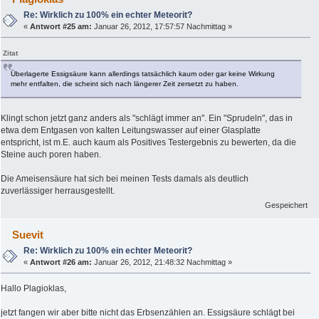
Re: Wirklich zu 100% ein echter Meteorit?
«
Antwort #25 am:
Januar 26, 2012, 17:57:57 Nachmittag »
Zitat
Überlagerte Essigsäure kann allerdings tatsächlich kaum oder gar keine Wirkung
mehr entfalten, die scheint sich nach längerer Zeit zersetzt zu haben.
Klingt schon jetzt ganz anders als "schlägt immer an". Ein "Sprudeln", das in
etwa dem Entgasen von kalten Leitungswasser auf einer Glasplatte
entspricht, ist m.E. auch kaum als Positives Testergebnis zu bewerten, da die
Steine auch poren haben.
Die Ameisensäure hat sich bei meinen Tests damals als deutlich
zuverlässiger herrausgestellt.
Gespeichert
Suevit
Re: Wirklich zu 100% ein echter Meteorit?
«
Antwort #26 am:
Januar 26, 2012, 21:48:32 Nachmittag »
Hallo Plagioklas,
jetzt fangen wir aber bitte nicht das Erbsenzählen an. Essigsäure schlägt bei