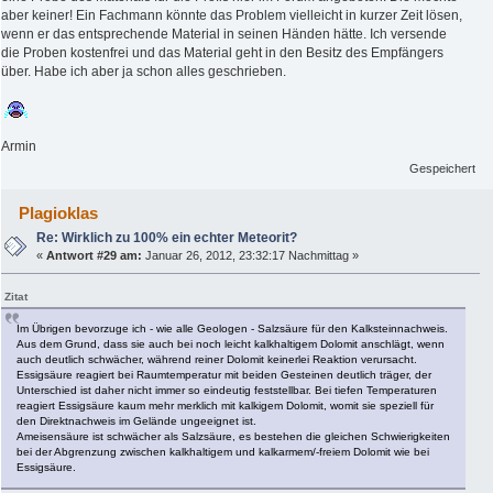
aber keiner! Ein Fachmann könnte das Problem vielleicht in kurzer Zeit lösen,
wenn er das entsprechende Material in seinen Händen hätte. Ich versende
die Proben kostenfrei und das Material geht in den Besitz des Empfängers
über. Habe ich aber ja schon alles geschrieben.
Armin
Gespeichert
Plagioklas
Re: Wirklich zu 100% ein echter Meteorit?
«
Antwort #29 am:
Januar 26, 2012, 23:32:17 Nachmittag »
Zitat
Im Übrigen bevorzuge ich - wie alle Geologen - Salzsäure für den Kalksteinnachweis.
Aus dem Grund, dass sie auch bei noch leicht kalkhaltigem Dolomit anschlägt, wenn
auch deutlich schwächer, während reiner Dolomit keinerlei Reaktion verursacht.
Essigsäure reagiert bei Raumtemperatur mit beiden Gesteinen deutlich träger, der
Unterschied ist daher nicht immer so eindeutig feststellbar. Bei tiefen Temperaturen
reagiert Essigsäure kaum mehr merklich mit kalkigem Dolomit, womit sie speziell für
den Direktnachweis im Gelände ungeeignet ist.
Ameisensäure ist schwächer als Salzsäure, es bestehen die gleichen Schwierigkeiten
bei der Abgrenzung zwischen kalkhaltigem und kalkarmem/-freiem Dolomit wie bei
Essigsäure.