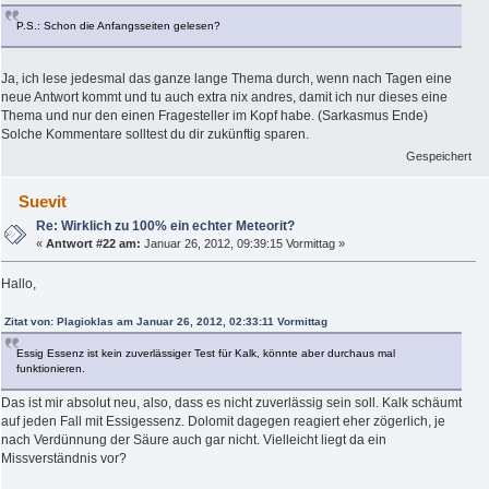
P.S.: Schon die Anfangsseiten gelesen?
Ja, ich lese jedesmal das ganze lange Thema durch, wenn nach Tagen eine
neue Antwort kommt und tu auch extra nix andres, damit ich nur dieses eine
Thema und nur den einen Fragesteller im Kopf habe. (Sarkasmus Ende)
Solche Kommentare solltest du dir zukünftig sparen.
Gespeichert
Suevit
Re: Wirklich zu 100% ein echter Meteorit?
«
Antwort #22 am:
Januar 26, 2012, 09:39:15 Vormittag »
Hallo,
Zitat von: Plagioklas am Januar 26, 2012, 02:33:11 Vormittag
Essig Essenz ist kein zuverlässiger Test für Kalk, könnte aber durchaus mal
funktionieren.
Das ist mir absolut neu, also, dass es nicht zuverlässig sein soll. Kalk schäumt
auf jeden Fall mit Essigessenz. Dolomit dagegen reagiert eher zögerlich, je
nach Verdünnung der Säure auch gar nicht. Vielleicht liegt da ein
Missverständnis vor?