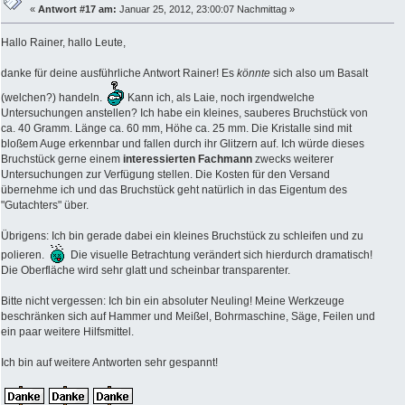
«
Antwort #17 am:
Januar 25, 2012, 23:00:07 Nachmittag »
Hallo Rainer, hallo Leute,
danke für deine ausführliche Antwort Rainer! Es
könnte
sich also um Basalt
(welchen?) handeln.
Kann ich, als Laie, noch irgendwelche
Untersuchungen anstellen? Ich habe ein kleines, sauberes Bruchstück von
ca. 40 Gramm. Länge ca. 60 mm, Höhe ca. 25 mm. Die Kristalle sind mit
bloßem Auge erkennbar und fallen durch ihr Glitzern auf. Ich würde dieses
Bruchstück gerne einem
interessierten Fachmann
zwecks weiterer
Untersuchungen zur Verfügung stellen. Die Kosten für den Versand
übernehme ich und das Bruchstück geht natürlich in das Eigentum des
"Gutachters" über.
Übrigens: Ich bin gerade dabei ein kleines Bruchstück zu schleifen und zu
polieren.
Die visuelle Betrachtung verändert sich hierdurch dramatisch!
Die Oberfläche wird sehr glatt und scheinbar transparenter.
Bitte nicht vergessen: Ich bin ein absoluter Neuling! Meine Werkzeuge
beschränken sich auf Hammer und Meißel, Bohrmaschine, Säge, Feilen und
ein paar weitere Hilfsmittel.
Ich bin auf weitere Antworten sehr gespannt!