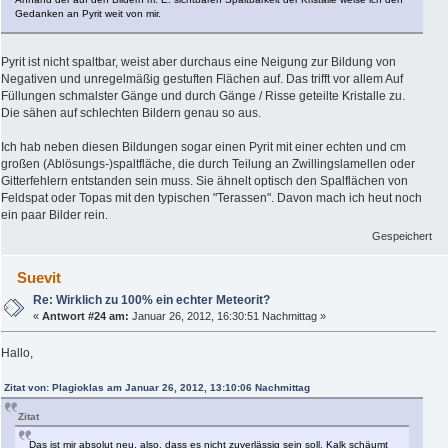
Gedanken an Pyrit weit von mir.
Pyrit ist nicht spaltbar, weist aber durchaus eine Neigung zur Bildung von
Negativen und unregelmäßig gestuften Flächen auf. Das trifft vor allem Auf
Füllungen schmalster Gänge und durch Gänge / Risse geteilte Kristalle zu.
Die sähen auf schlechten Bildern genau so aus.
Ich hab neben diesen Bildungen sogar einen Pyrit mit einer echten und cm
großen (Ablösungs-)spaltfläche, die durch Teilung an Zwillingslamellen oder
Gitterfehlern entstanden sein muss. Sie ähnelt optisch den Spalflächen von
Feldspat oder Topas mit den typischen "Terassen". Davon mach ich heut noch
ein paar Bilder rein.
Gespeichert
Suevit
Re: Wirklich zu 100% ein echter Meteorit?
«
Antwort #24 am:
Januar 26, 2012, 16:30:51 Nachmittag »
Hallo,
Zitat von: Plagioklas am Januar 26, 2012, 13:10:06 Nachmittag
Zitat
Das ist mir absolut neu, also, dass es nicht zuverlässig sein soll. Kalk schäumt