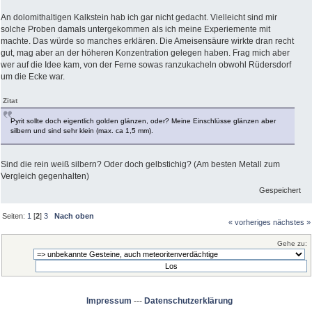
An dolomithaltigen Kalkstein hab ich gar nicht gedacht. Vielleicht sind mir
solche Proben damals untergekommen als ich meine Experiemente mit
machte. Das würde so manches erklären. Die Ameisensäure wirkte dran recht
gut, mag aber an der höheren Konzentration gelegen haben. Frag mich aber
wer auf die Idee kam, von der Ferne sowas ranzukacheln obwohl Rüdersdorf
um die Ecke war.
Zitat
Pyrit sollte doch eigentlich golden glänzen, oder? Meine Einschlüsse glänzen aber
silbern und sind sehr klein (max. ca 1,5 mm).
Sind die rein weiß silbern? Oder doch gelbstichig? (Am besten Metall zum
Vergleich gegenhalten)
Gespeichert
Seiten:
1
[
2
]
3
Nach oben
« vorheriges
nächstes »
Gehe zu:
Impressum
---
Datenschutzerklärung