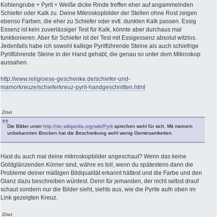
Kohlengrube + Pyrit + Weiße dicke Rinde treffen eher auf angammelnden
Schiefer oder Kalk zu. Deine Mikroskopbilder der Stellen ohne Rost zeigen
ebenso Farben, die eher zu Schiefer oder evtl. dunklen Kalk passen. Essig
Essenz ist kein zuverlässiger Test für Kalk, könnte aber durchaus mal
funktionieren. Aber für Schiefer ist der Test mit Essigessenz absolut witzlos.
Jedenfalls habe ich sowohl kalkige Pyritführende Steine als auch schiefrige
Pyritführende Steine in der Hand gehabt, die genau so unter dem Mikroskop
aussahen.
http://www.religioese-geschenke.de/schiefer-und-
mamorkreuze/schieferkreuz-pyrit-handgeschnitten.html
Zitat
Die Bilder unter
http://de.wikipedia.org/wiki/Pyrit
sprechen wohl für sich. Mit meinem
unbekannten Brocken hat die Beschreibung wohl wenig Geminsamkeiten.
Hast du auch mal deine mikroskopbilder angeschaut? Wenn das keine
Goldglänzenden Körner sind, währe es toll, wenn du spätestens dann die
Probleme deiner mäßigen Bildqualität erkannt hättest und die Farbe und den
Glanz dazu beschreiben würdest. Denn für jemanden, der nicht selbst drauf
schaut sondern nur die Bilder sieht, siehts aus, wie die Pyrite aufn oben im
Link gezeigten Kreuz.
Zitat