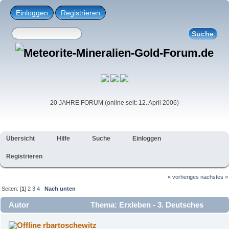
Einloggen
Registrieren
20 JAHRE FORUM (online seit: 12. April 2006)
Übersicht
Hilfe
Suche
Einloggen
Registrieren
« vorheriges
nächstes »
Seiten: [
1
]
2
3
4
Nach unten
Autor
Thema: Erxleben - 3. Deutsches
Meteoriten Kollouium (Gelesen 19612 mal)
rbartoschewitz