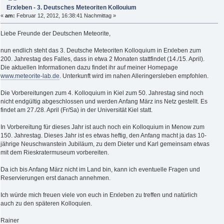
Erxleben - 3. Deutsches Meteoriten Kollouium
«
am:
Februar 12, 2012, 16:38:41 Nachmittag »
Liebe Freunde der Deutschen Meteorite,
nun endlich steht das 3. Deutsche Meteoriten Kolloquium in Erxleben zum
200. Jahrestag des Falles, dass in etwa 2 Monaten stattfindet (14./15. April).
Die aktuellen Informationen dazu findet ihr auf meiner Homepage
www.meteorite-lab.de
. Unterkunft wird im nahen Alleringersleben empfohlen.
Die Vorbereitungen zum 4. Kolloquium in Kiel zum 50. Jahrestag sind noch
nicht endgültig abgeschlossen und werden Anfang März ins Netz gestellt. Es
findet am 27./28. April (Fr/Sa) in der Universität Kiel statt.
In Vorbereitung für dieses Jahr ist auch noch ein Kolloquium in Menow zum
150. Jahrestag. Dieses Jahr ist es etwas heftig, den Anfang macht ja das 10-
jährige Neuschwanstein Jubiläum, zu dem Dieter und Karl gemeinsam etwas
mit dem Rieskratermuseum vorbereiten.
Da ich bis Anfang März nicht im Land bin, kann ich eventuelle Fragen und
Reservierungen erst danach annehmen.
Ich würde mich freuen viele von euch in Erxleben zu treffen und natürlich
auch zu den späteren Kolloquien.
Rainer