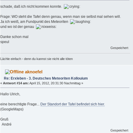
schade, daß ich nicht kommen konnte.
Frage: WO steht die Tafel denn genau, wenn man sie selbst mal sehen will.
Ja ich weiß, am Fundpunkt des Meteoriten
und wo ist der genau
Danke schon mal
speul
Gespeichert
Lächle einfach - denn du kannst sie nicht alle töten
aknoefel
Re: Erxleben - 3. Deutsches Meteoriten Kollouium
«
Antwort #14 am:
April 15, 2012, 20:31:30 Nachmittag »
Hallo Ulrich,
eine berechtigte Frage...
Der Standort der Tafel befindet sich hier.
(GoogleMaps)
Gruß
André
Gespeichert