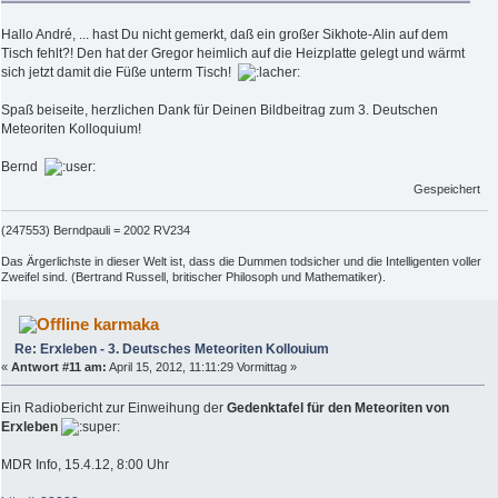
Hallo André, ... hast Du nicht gemerkt, daß ein großer Sikhote-Alin auf dem
Tisch fehlt?! Den hat der Gregor heimlich auf die Heizplatte gelegt und wärmt
sich jetzt damit die Füße unterm Tisch!
Spaß beiseite, herzlichen Dank für Deinen Bildbeitrag zum 3. Deutschen
Meteoriten Kolloquium!
Bernd
Gespeichert
(247553) Berndpauli = 2002 RV234
Das Ärgerlichste in dieser Welt ist, dass die Dummen todsicher und die Intelligenten voller
Zweifel sind. (Bertrand Russell, britischer Philosoph und Mathematiker).
karmaka
Re: Erxleben - 3. Deutsches Meteoriten Kollouium
«
Antwort #11 am:
April 15, 2012, 11:11:29 Vormittag »
Ein Radiobericht zur Einweihung der
Gedenktafel für den Meteoriten von
Erxleben
MDR Info, 15.4.12, 8:00 Uhr