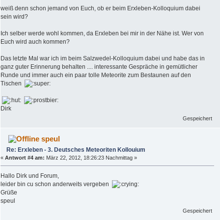
weiß denn schon jemand von Euch, ob er beim Erxleben-Kolloquium dabei
sein wird?
Ich selber werde wohl kommen, da Erxleben bei mir in der Nähe ist. Wer von
Euch wird auch kommen?
Das letzte Mal war ich im beim Salzwedel-Kolloquium dabei und habe das in
ganz guter Erinnerung behalten .... interessante Gespräche in gemütlicher
Runde und immer auch ein paar tolle Meteorite zum Bestaunen auf den
Tischen
Dirk
Gespeichert
speul
Re: Erxleben - 3. Deutsches Meteoriten Kollouium
«
Antwort #4 am:
März 22, 2012, 18:26:23 Nachmittag »
Hallo Dirk und Forum,
leider bin cu schon anderweits vergeben
Grüße
speul
Gespeichert