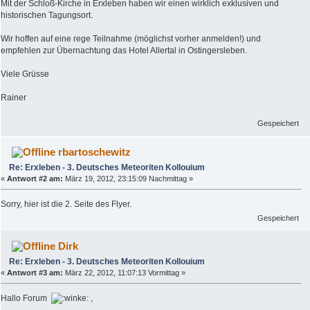
Mit der Schloß-Kirche in Erxleben haben wir einen wirklich exklusiven und
historischen Tagungsort.
Wir hoffen auf eine rege Teilnahme (möglichst vorher anmelden!) und
empfehlen zur Übernachtung das Hotel Allertal in Ostingersleben.
Viele Grüsse
Rainer
Gespeichert
rbartoschewitz
Re: Erxleben - 3. Deutsches Meteoriten Kollouium
«
Antwort #2 am:
März 19, 2012, 23:15:09 Nachmittag »
Sorry, hier ist die 2. Seite des Flyer.
Gespeichert
Dirk
Re: Erxleben - 3. Deutsches Meteoriten Kollouium
«
Antwort #3 am:
März 22, 2012, 11:07:13 Vormittag »
Hallo Forum
,