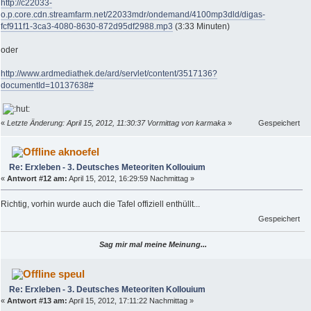
http://c22033-
o.p.core.cdn.streamfarm.net/22033mdr/ondemand/4100mp3dld/digas-
fcf911f1-3ca3-4080-8630-872d95df2988.mp3
(3:33 Minuten)
oder
http://www.ardmediathek.de/ard/servlet/content/3517136?
documentId=10137638#
«
Letzte Änderung: April 15, 2012, 11:30:37 Vormittag von karmaka
»
Gespeichert
aknoefel
Re: Erxleben - 3. Deutsches Meteoriten Kollouium
«
Antwort #12 am:
April 15, 2012, 16:29:59 Nachmittag »
Richtig, vorhin wurde auch die Tafel offiziell enthüllt...
Gespeichert
Sag mir mal meine Meinung...
speul
Re: Erxleben - 3. Deutsches Meteoriten Kollouium
«
Antwort #13 am:
April 15, 2012, 17:11:22 Nachmittag »