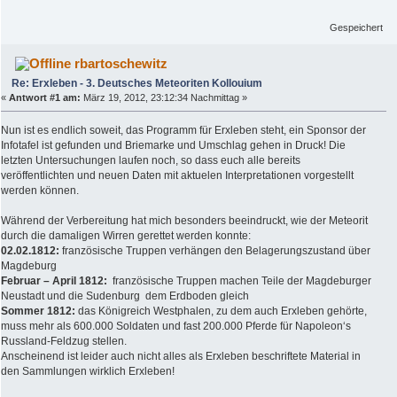
Gespeichert
rbartoschewitz
Re: Erxleben - 3. Deutsches Meteoriten Kollouium
«
Antwort #1 am:
März 19, 2012, 23:12:34 Nachmittag »
Nun ist es endlich soweit, das Programm für Erxleben steht, ein Sponsor der
Infotafel ist gefunden und Briemarke und Umschlag gehen in Druck! Die
letzten Untersuchungen laufen noch, so dass euch alle bereits
veröffentlichten und neuen Daten mit aktuelen Interpretationen vorgestellt
werden können.
Während der Verbereitung hat mich besonders beeindruckt, wie der Meteorit
durch die damaligen Wirren gerettet werden konnte:
02.02.1812:
französische Truppen verhängen den Belagerungszustand über
Magdeburg
Februar – April 1812:
französische Truppen machen Teile der Magdeburger
Neustadt und die Sudenburg dem Erdboden gleich
Sommer 1812:
das Königreich Westphalen, zu dem auch Erxleben gehörte,
muss mehr als 600.000 Soldaten und fast 200.000 Pferde für Napoleon‘s
Russland-Feldzug stellen.
Anscheinend ist leider auch nicht alles als Erxleben beschriftete Material in
den Sammlungen wirklich Erxleben!