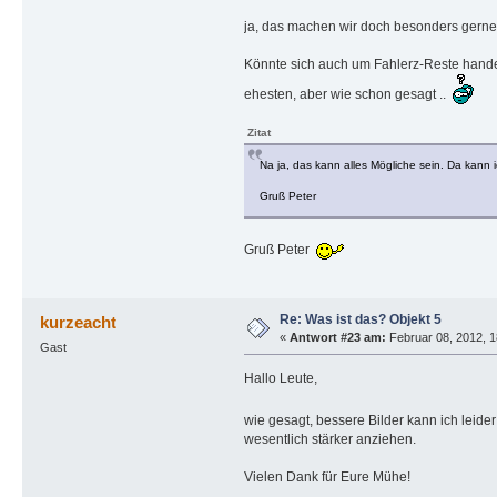
ja, das machen wir doch besonders gerne
Könnte sich auch um Fahlerz-Reste handel
ehesten, aber wie schon gesagt ..
Zitat
Na ja, das kann alles Mögliche sein. Da kann 
Gruß Peter
Gruß Peter
Re: Was ist das? Objekt 5
kurzeacht
«
Antwort #23 am:
Februar 08, 2012, 1
Gast
Hallo Leute,
wie gesagt, bessere Bilder kann ich leid
wesentlich stärker anziehen.
Vielen Dank für Eure Mühe!