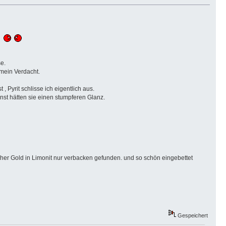
ch
e.
 mein Verdacht.
 Pyrit schlisse ich eigentlich aus.
nnst hätten sie einen stumpferen Glanz.
sher Gold in Limonit nur verbacken gefunden. und so schön eingebettet
Gespeichert