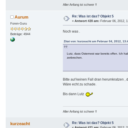
Aller Anfang ist schwer !!
Re: Was ist das? Objekt 5
Aurum
«
Antwort #20 am:
Februar 06, 2012, 1
Foren-Guru
Noch was .
Beiträge: 4944
Zitat von: kurzeacht am Februar 04, 2012, 13
Lutz, dass Osternest war bereits offen. Ich ha
zerbrechen.
Bitte auf keinen Fall dran herumkratzen ,
Wäre echt zu schade.
Bis dann Lutz
Aller Anfang ist schwer !!
Re: Was ist das? Objekt 5
kurzeacht
«
Antwort #21 am:
Februar 06, 2012, 2