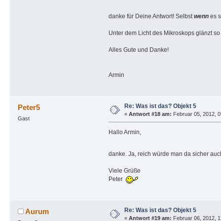
danke für Deine Antwort! Selbst
wenn
es 
Unter dem Licht des Mikroskops glänzt so 
Alles Gute und Danke!
Armin
Re: Was ist das? Objekt 5
Peter5
«
Antwort #18 am:
Februar 05, 2012, 0
Gast
Hallo Armin,
danke. Ja, reich würde man da sicher auch
Viele Grüße
Peter
Re: Was ist das? Objekt 5
Aurum
«
Antwort #19 am:
Februar 06, 2012, 1