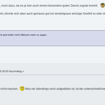
, noch dazu, da es ja hier auch einem besonders guten Zweck zugute kommt.
n; könnte sich aber auch genauso gut um dunkelgraue winizige Goethit xx oder star
ich jetzt leider nicht Näheres mehr zu sagen.
8:39:00 Nachmittag »
er nicht machen.
Was mir allerdings noch aufgefallen ist, ist der unterschiedli