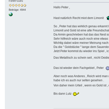
Foren-Guru
Hallo Peter ,
Beiträge: 4944
Hast natürlich Recht miot dem Limonit
So , Peter hat das wirklich genau erkannt 
Limonit und Gold ist eine alte Freundscha
Da Armin geschrieben hat das das Nest sch
Sehr hilfreich wäre auch noch eine etwas 
Wichtig dabei wäre meiner Meinung nach die
Da die " Goldstücke " lange dem Sauerstof
Jetzt Peter kommst du wieder ins Spiel , 
Das Metallisch zu schein seit , nicht Oxidie
Das ist wieder dein Fachgebiet , Peter
Aber noch was Anderes , Reich wird man mi
habe ich es auch nur selten gesehen .
Von daher mein Urteil , wenn es Gold ist 
Bis dann Lutz