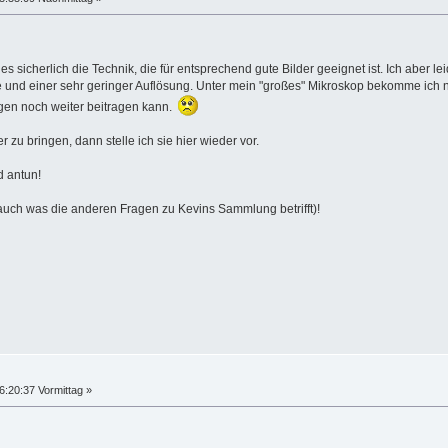
fies sicherlich die Technik, die für entsprechend gute Bilder geeignet ist. Ich aber 
und einer sehr geringer Auflösung. Unter mein "großes" Mikroskop bekomme ich nur
agen noch weiter beitragen kann.
 zu bringen, dann stelle ich sie hier wieder vor.
d antun!
(auch was die anderen Fragen zu Kevins Sammlung betrifft)!
6:20:37 Vormittag »