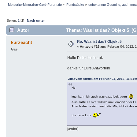
Meteorite-Mineralien-Gold-Forum.de
»
Fundstücke
»
unbekannte Gesteine, auch mete
Seiten:
1
[
2
]
Nach unten
Autor
Thema: Was ist das? Objekt 5 (G
Re: Was ist das? Objekt 5
kurzeacht
«
Antwort #15 am:
Februar 04, 2012, 1
Gast
Hallo Peter, hallo Lutz,
danke für Eure Antworten!
Zitat von: Aurum am Februar 04, 2012, 11:21:0
He ,
jetzt kann ich auch was dazu beitragen
Also sollte es sich wirklich um Lemonit oder L
Aber leider besteht auch die Möglichkeit das 
Bis dann Lutz
[/color]