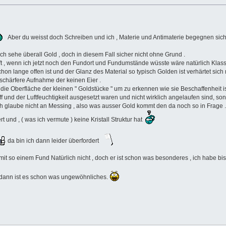
Aber du weisst doch Schreiben und ich , Materie und Antimaterie begegnen si
Ich sehe überall Gold , doch in diesem Fall sicher nicht ohne Grund .
ft , wenn ich jetzt noch den Fundort und Fundumstände wüsste wäre natürlich Klass
on lange offen ist und der Glanz des Material so typisch Golden ist verhärtet sich
schärfere Aufnahme der keinen Eier .
 Oberfläche der kleinen " Goldstücke " um zu erkennen wie sie Beschaffenheit ist ,
f und der Luftfeuchtigkeit ausgesetzt waren und nicht wirklich angelaufen sind, so
ich glaube nicht an Messing , also was ausser Gold kommt den da noch so in Frage .
rt und , ( was ich vermute ) keine Kristall Struktur hat
da bin ich dann leider überfordert
t so einem Fund Natürlich nicht , doch er ist schon was besonderes , ich habe bi
, dann ist es schon was ungewöhnliches.