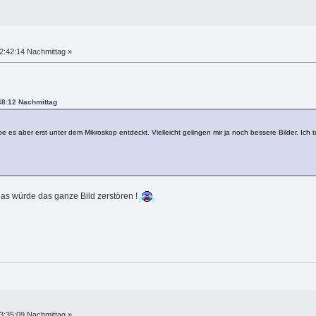
2:42:14 Nachmittag »
:48:12 Nachmittag
be es aber erst unter dem Mikroskop entdeckt. Vielleicht gelingen mir ja noch bessere Bilder. Ic
 das würde das ganze Bild zerstören !
3:35:09 Nachmittag »