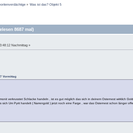
oritenverdächtige
»
Was ist das? Objekt 5
elesen 8687 mal)
3:48:12 Nachmittag »
7 Vormittag
emonit verkrusstet Schlacke handeln , ist es gut möglich das sich in deinem Osternest wirklich Go
es sich Um Pyrit handelt ( Narrengold ) jetzt noch eine Farge , war das Osternest schon länger of