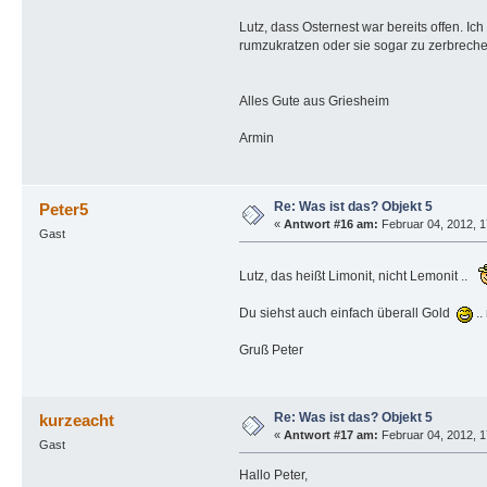
Lutz, dass Osternest war bereits offen. Ic
rumzukratzen oder sie sogar zu zerbreche
Alles Gute aus Griesheim
Armin
Re: Was ist das? Objekt 5
Peter5
«
Antwort #16 am:
Februar 04, 2012, 1
Gast
Lutz, das heißt Limonit, nicht Lemonit ..
Du siehst auch einfach überall Gold
..
Gruß Peter
Re: Was ist das? Objekt 5
kurzeacht
«
Antwort #17 am:
Februar 04, 2012, 1
Gast
Hallo Peter,