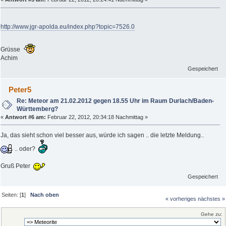
http://www.jgr-apolda.eu/index.php?topic=7526.0
Grüsse
Achim
Gespeichert
Peter5
Re: Meteor am 21.02.2012 gegen 18.55 Uhr im Raum Durlach/Baden-
Württemberg?
«
Antwort #6 am:
Februar 22, 2012, 20:34:18 Nachmittag »
Ja, das sieht schon viel besser aus, würde ich sagen .. die letzte Meldung..
.. oder?
Gruß Peter
Gespeichert
Seiten: [
1
]
Nach oben
« vorheriges
nächstes »
Gehe zu: