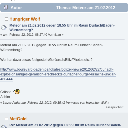
Autor
Thema: Meteor am 21.02.2012
gegen 18.55 Uhr im Raum Durlach/Baden-Württemberg?
Hungriger Wolf
(Gelesen 3724 mal)
Meteor am 21.02.2012 gegen 18.55 Uhr im Raum Durlach/Baden-
Württemberg?
«
am:
Februar 22, 2012, 08:27:40 Vormittag »
Meteor am 21.02.2012 gegen 18.55 Uhr im Raum Durlach/Baden-
Württemberg?
Wer hat dazu etwas festgestellt/Geräusch/Blitz/Photos etc. ?
http://www.boulevard-baden.de/lokales/polizei-news/2012/02/22/durlach-
explosionsartiges-gerausch-erschreckte-durlacher-burger-ursache-unklar-
480444/
Grüsse
Achim
«
Letzte Änderung: Februar 22, 2012, 09:15:42 Vormittag von Hungriger Wolf
»
Gespeichert
MetGold
Re: Meteor am 21.02.2012 gegen 18.55 Uhr im Raum Durlach/Baden-