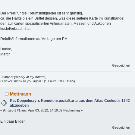
Der Preis für die Forumsmitglieder ist sehr günstig,
ca. die Hälfte bis ein Drittel dessen, was diese seltene Karte im Kunsthandel,
den auf Karten spezialisierten Antiquariaten, Messen und Auktionen
kostet/erbracht hat.
Details/Informationen auf Anfrage per PM.
Danke,
Martin
Gespeichert
"If any of you cry at my funeral,
I'll never speak to you again."
(S.Laurel 1890-1965)
Mettmann
Re: Doppelmayrs Kometenspezialkarte aus dem Atlas Coelestis 1742
abzugeben
«
Antwort #1 am:
April 03, 2012, 14:19:39 Nachmittag »
Ein paar Bilder..
Gespeichert