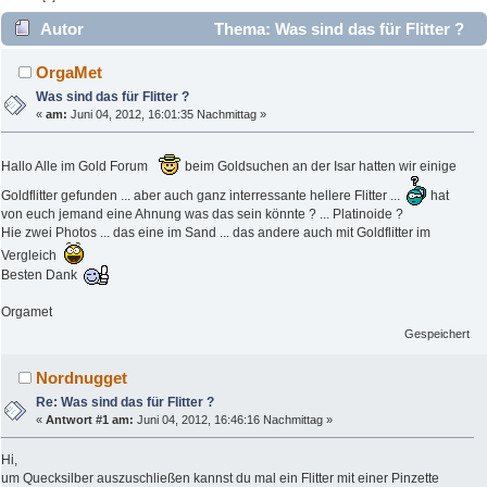
Autor
Thema: Was sind das für Flitter ?
(Gelesen 10414 mal)
OrgaMet
Was sind das für Flitter ?
«
am:
Juni 04, 2012, 16:01:35 Nachmittag »
Hallo Alle im Gold Forum
beim Goldsuchen an der Isar hatten wir einige
Goldflitter gefunden ... aber auch ganz interressante hellere Flitter ...
hat
von euch jemand eine Ahnung was das sein könnte ? ... Platinoide ?
Hie zwei Photos ... das eine im Sand ... das andere auch mit Goldflitter im
Vergleich
Besten Dank
Orgamet
Gespeichert
Nordnugget
Re: Was sind das für Flitter ?
«
Antwort #1 am:
Juni 04, 2012, 16:46:16 Nachmittag »
Hi,
um Quecksilber auszuschließen kannst du mal ein Flitter mit einer Pinzette