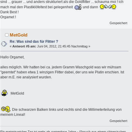
sind ... grauer ... und anders strukturiert als die Goldflitter ... schauma moi ! ich
mach mal den Plastiklöfeltest bei gelegenheit
und dann
Dank Best !
Orgamet !
Gespeichert
MetGold
Re: Was sind das für Flitter ?
«
Antwort #5 am:
Juni 04, 2012, 21:45:45 Nachmittag »
Hallo Orgamet,
alles möglich. Wir hatten bei ca. jedem Gramm Waschgold was wir mühsam
"geerntet" haben etwa 1 winzigen Flitter dabei, der uns wie Platin erschien. Ist
aber m.E. nie analysiert wurden.
MetGold
Die schwarzen Balken links und rechts sind die Millimeterteilung von
meinem Lineal!
Gespeichert
Ein ereignisreicher Tag ist mehr als namenlose Jahre - (Spruch aus einem chinesischen