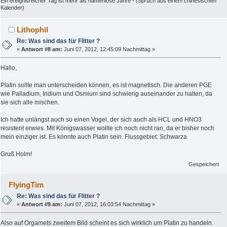
Ein ereignisreicher Tag ist mehr als namenlose Jahre - (Spruch aus einem chinesischen
Kalender)
Lithophil
Re: Was sind das für Flitter ?
«
Antwort #8 am:
Juni 07, 2012, 12:45:09 Nachmittag »
Hallo,
Platin sollte man unterscheiden können, es ist magnetisch. Die anderen PGE
wie Palladium, Iridium und Osmium sind schwierig auseinander zu halten, da
sie sich alle mischen.
Ich hatte unlängst auch so einen Vogel, der sich auch als HCL und HNO3
resistent erwies. Mit Königswasser wollte ich noch nicht ran, da er bisher noch
mein einziger ist. Es könnte auch Platin sein. Flussgebiet: Schwarza
Gruß Holm!
Gespeichert
FlyingTim
Re: Was sind das für Flitter ?
«
Antwort #9 am:
Juni 07, 2012, 16:03:54 Nachmittag »
Also auf Orgamets zweitem Bild scheint es sich wirklich um Platin zu handeln.