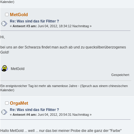
Kalender)
MetGold
Re: Was sind das für Flitter ?
«
Antwort #3 am:
Juni 04, 2012, 18:34:12 Nachmittag »
Hi,
bei uns an der Schwarza findet man auch ab und zu quecksilberüberzogenes
Gold!
MetGold
Gespeichert
Ein ereignisreicher Tag ist mehr als namenlose Jahre - (Spruch aus einem chinesischen
Kalender)
OrgaMet
Re: Was sind das für Flitter ?
«
Antwort #4 am:
Juni 04, 2012, 20:54:31 Nachmittag »
Hallo MetGold ... well ... nur das bei meiner Probe die alle ganz der "Farbe"