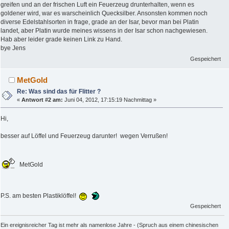
greifen und an der frischen Luft ein Feuerzeug drunterhalten, wenn es
goldener wird, war es warscheinlich Quecksilber. Ansonsten kommen noch
diverse Edelstahlsorten in frage, grade an der Isar, bevor man bei Platin
landet, aber Platin wurde meines wissens in der Isar schon nachgewiesen.
Hab aber leider grade keinen Link zu Hand.
bye Jens
Gespeichert
MetGold
Re: Was sind das für Flitter ?
«
Antwort #2 am:
Juni 04, 2012, 17:15:19 Nachmittag »
Hi,
besser auf Löffel und Feuerzeug darunter! wegen Verrußen!
MetGold
P.S. am besten Plastiklöffel!
Gespeichert
Ein ereignisreicher Tag ist mehr als namenlose Jahre - (Spruch aus einem chinesischen