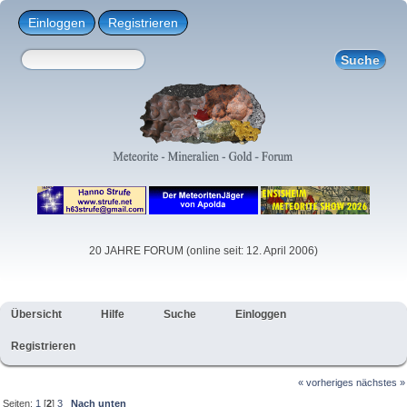
Einloggen
Registrieren
20 JAHRE FORUM (online seit: 12. April 2006)
Übersicht
Hilfe
Suche
Einloggen
Registrieren
« vorheriges
nächstes »
Seiten:
1
[
2
]
3
Nach unten