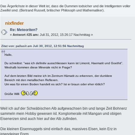
Das Ärgerlichste in dieser Welt ist, dass die Dummen todsicher und die Intelligenten voller
Zweifel sind. (Bertrand Russell, britischer Philosoph und Mathematiker).
nixfinder
Re: Meteoriten?
«
Antwort #25 am:
Juli 31, 2012, 15:26:17 Nachmittag »
Zitat von: pallasit am Juli 30, 2012, 12:51:56 Nachmittag
Hallo,
Du schreibst: "was ich definitiv ausschliessen kann ist Limonit, Haematit und Goethit".
Weshalb kommen diese Minerale nicht in Frage?
Auf dem letzten Bild meine ich im Zentrum Hämatit zu erkennen, der dunklere
Bereich mit den metallischen Reflexen.
Um was für einen Boden handelt es sich? Ist er braun oder eher rötlich?
Grüße Willi
Weil ich auf der Schwäbischen Alb aufgewachsen bin und lange Zeit Bohnerz
sammeln mein Hobby gewesen ist. Konglomerate mit Mangan und obigen
Eisenerzen sind auch hier auf der Alb zufinden.
Die kleinen Eisennuggets sind einfach das, massives Eisen, kein Erz in
irgendeiner Form.