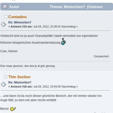
Autor
Thema: Meteoriten? (Gelesen
13369 mal)
Contadino
Re: Meteoriten?
«
Antwort #15 am:
Juli 29, 2012, 23:38:41 Nachmittag »
Vielleicht sind es ja auch Granatsplitter (stark verrostet) von irgendeiner
früheren kriegerischen Auseinandersetzung
Ciao, Heiner
Gespeichert
Doe maar gewoon, dan doe je al gek genoeg
Thin Section
Re: Meteoriten?
«
Antwort #16 am:
Juli 29, 2012, 23:49:35 Nachmittag »
... und dann ist da noch dieser grünliche Bereich, der mir immer wieder ins
Auge fällt, zu dem mir aber nichts einfällt!
Bernd