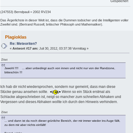
Gespeichert
(247553) Berndpauli = 2002 RV234
Das Ärgerlichste in dieser Welt ist, dass die Dummen todsicher und die Intelligenten voller
Zweifel sind. (Bertrand Russell, britischer Philosoph und Mathematiker).
Plagioklas
Re: Meteoriten?
«
Antwort #17 am:
Juli 30, 2012, 03:37:38 Vormittag »
Zitat
Jawohl !!!! ... aber unbedingt auch von innen und nicht nur von der Randzone,
bitteschön !!!
Ich hab dir nicht wiedersprochen, sondern nur gemeint, dass man diese
Stücke genau ansehen sollte.
Wenn so ein Stück erstmal als
Schlacke abgeschrieben ist, neigt so mancher zum schnellen Abhaken und
Vergessen und dieses Abhaken wollte ich durch den Hinweis verhindern.
Zitat
... und dann ist da noch dieser grünliche Bereich, der mir immer wieder ins Auge fällt,
zu dem mir aber nichts einfällt!