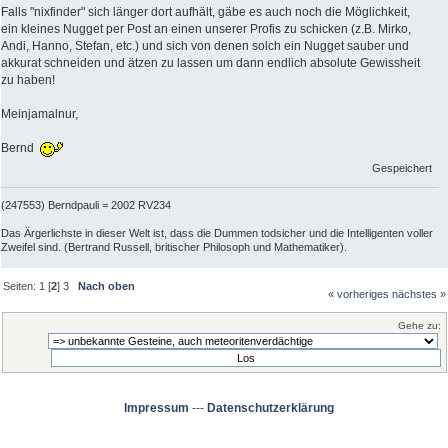
Falls "nixfinder" sich länger dort aufhält, gäbe es auch noch die Möglichkeit,
ein kleines Nugget per Post an einen unserer Profis zu schicken (z.B. Mirko,
Andi, Hanno, Stefan, etc.) und sich von denen solch ein Nugget sauber und
akkurat schneiden und ätzen zu lassen um dann endlich absolute Gewissheit
zu haben!
Meinjamalnur,
Bernd
Gespeichert
(247553) Berndpauli = 2002 RV234
Das Ärgerlichste in dieser Welt ist, dass die Dummen todsicher und die Intelligenten voller
Zweifel sind. (Bertrand Russell, britischer Philosoph und Mathematiker).
Seiten:
1
[
2
]
3
Nach oben
« vorheriges
nächstes »
Gehe zu:
Impressum
---
Datenschutzerklärung