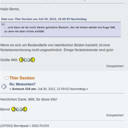
Hallo Bernd,
Zitat von: Thin Section am Juli 29, 2012, 23:49:35 Nachmittag
... und dann ist da noch dieser grünliche Bereich, der mir immer wieder ins Auge fällt,
zu dem mir aber nichts einfällt!
Wenn es sich um Bestandteile von lateritischen Böden handelt, ist eine
Nickelanreicherung nicht ungewöhnlich. Einige Nickelminerale sind grün.
Grüße Willi
Gespeichert
Thin Section
Re: Meteoriten?
«
Antwort #24 am:
Juli 30, 2012, 21:59:02 Nachmittag »
Herzlichen Dank, Willi, für diese Info!
Bernd
Gespeichert
(247553) Berndpauli = 2002 RV234