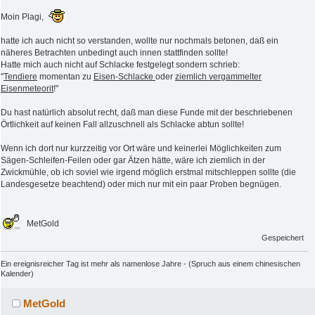
Moin Plagi,
hatte ich auch nicht so verstanden, wollte nur nochmals betonen, daß ein
näheres Betrachten unbedingt auch innen stattfinden sollte!
Hatte mich auch nicht auf Schlacke festgelegt sondern schrieb:
"
Tendiere
momentan zu
Eisen-Schlacke
oder
ziemlich vergammelter
Eisenmeteorit
!"
Du hast natürlich absolut recht, daß man diese Funde mit der beschriebenen
Örtlichkeit auf keinen Fall allzuschnell als Schlacke abtun sollte!
Wenn ich dort nur kurzzeitig vor Ort wäre und keinerlei Möglichkeiten zum
Sägen-Schleifen-Feilen oder gar Ätzen hätte, wäre ich ziemlich in der
Zwickmühle, ob ich soviel wie irgend möglich erstmal mitschleppen sollte (die
Landesgesetze beachtend) oder mich nur mit ein paar Proben begnügen.
MetGold
Gespeichert
Ein ereignisreicher Tag ist mehr als namenlose Jahre - (Spruch aus einem chinesischen
Kalender)
MetGold