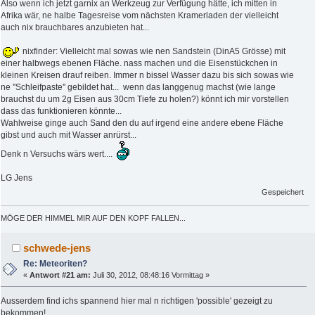
Also wenn ich jetzt garnix an Werkzeug zur Verfügung hätte, ich mitten in
Afrika wär, ne halbe Tagesreise vom nächsten Kramerladen der vielleicht
auch nix brauchbares anzubieten hat...
nixfinder: Vielleicht mal sowas wie nen Sandstein (DinA5 Grösse) mit
einer halbwegs ebenen Fläche. nass machen und die Eisenstückchen in
kleinen Kreisen drauf reiben. Immer n bissel Wasser dazu bis sich sowas wie
ne ''Schleifpaste'' gebildet hat... wenn das langgenug machst (wie lange
brauchst du um 2g Eisen aus 30cm Tiefe zu holen?) könnt ich mir vorstellen
dass das funktionieren könnte...
Wahlweise ginge auch Sand den du auf irgend eine andere ebene Fläche
gibst und auch mit Wasser anrürst...
Denk n Versuchs wärs wert....
LG Jens
Gespeichert
MÖGE DER HIMMEL MIR AUF DEN KOPF FALLEN...
schwede-jens
Re: Meteoriten?
«
Antwort #21 am:
Juli 30, 2012, 08:48:16 Vormittag »
Ausserdem find ichs spannend hier mal n richtigen 'possible' gezeigt zu
bekommen!