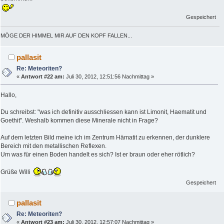
Gespeichert
MÖGE DER HIMMEL MIR AUF DEN KOPF FALLEN...
pallasit
Re: Meteoriten?
«
Antwort #22 am:
Juli 30, 2012, 12:51:56 Nachmittag »
Hallo,
Du schreibst: "was ich definitiv ausschliessen kann ist Limonit, Haematit und
Goethit". Weshalb kommen diese Minerale nicht in Frage?
Auf dem letzten Bild meine ich im Zentrum Hämatit zu erkennen, der dunklere
Bereich mit den metallischen Reflexen.
Um was für einen Boden handelt es sich? Ist er braun oder eher rötlich?
Grüße Willi
Gespeichert
pallasit
Re: Meteoriten?
«
Antwort #23 am:
Juli 30, 2012, 12:57:07 Nachmittag »