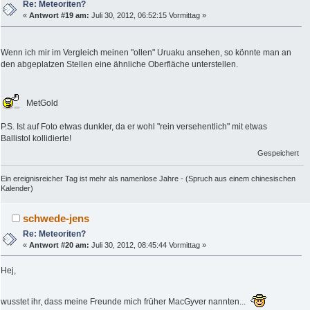
Re: Meteoriten?
«
Antwort #19 am:
Juli 30, 2012, 06:52:15 Vormittag »
Wenn ich mir im Vergleich meinen "ollen" Uruaku ansehen, so könnte man an
den abgeplatzen Stellen eine ähnliche Oberfläche unterstellen.
MetGold
P.S. Ist auf Foto etwas dunkler, da er wohl "rein versehentlich" mit etwas
Ballistol kollidierte!
Gespeichert
Ein ereignisreicher Tag ist mehr als namenlose Jahre - (Spruch aus einem chinesischen
Kalender)
schwede-jens
Re: Meteoriten?
«
Antwort #20 am:
Juli 30, 2012, 08:45:44 Vormittag »
Hej,
wusstet ihr, dass meine Freunde mich früher MacGyver nannten...