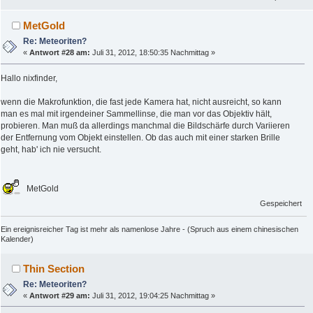
MetGold
Re: Meteoriten?
«
Antwort #28 am:
Juli 31, 2012, 18:50:35 Nachmittag »
Hallo nixfinder,
wenn die Makrofunktion, die fast jede Kamera hat, nicht ausreicht, so kann
man es mal mit irgendeiner Sammellinse, die man vor das Objektiv hält,
probieren. Man muß da allerdings manchmal die Bildschärfe durch Variieren
der Entfernung vom Objekt einstellen. Ob das auch mit einer starken Brille
geht, hab' ich nie versucht.
MetGold
Gespeichert
Ein ereignisreicher Tag ist mehr als namenlose Jahre - (Spruch aus einem chinesischen
Kalender)
Thin Section
Re: Meteoriten?
«
Antwort #29 am:
Juli 31, 2012, 19:04:25 Nachmittag »