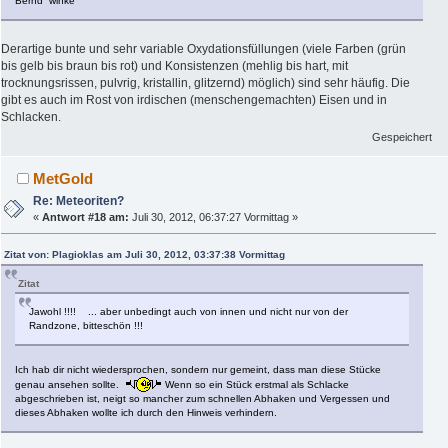
Bernd winke
Derartige bunte und sehr variable Oxydationsfüllungen (viele Farben (grün
bis gelb bis braun bis rot) und Konsistenzen (mehlig bis hart, mit
trocknungsrissen, pulvrig, kristallin, glitzernd) möglich) sind sehr häufig. Die
gibt es auch im Rost von irdischen (menschengemachten) Eisen und in
Schlacken.
Gespeichert
MetGold
Re: Meteoriten?
«
Antwort #18 am:
Juli 30, 2012, 06:37:27 Vormittag »
Zitat von: Plagioklas am Juli 30, 2012, 03:37:38 Vormittag
Zitat
Jawohl !!!! ... aber unbedingt auch von innen und nicht nur von der
Randzone, bitteschön !!!
Ich hab dir nicht wiedersprochen, sondern nur gemeint, dass man diese Stücke
genau ansehen sollte.
Wenn so ein Stück erstmal als Schlacke
abgeschrieben ist, neigt so mancher zum schnellen Abhaken und Vergessen und
dieses Abhaken wollte ich durch den Hinweis verhindern.