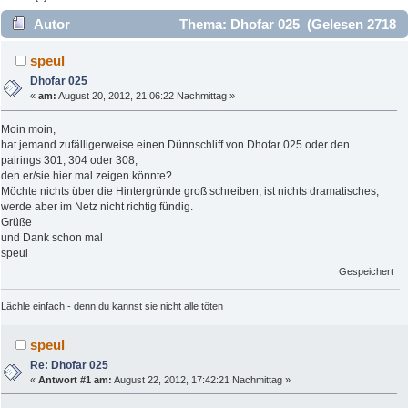
Autor
Thema: Dhofar 025 (Gelesen 2718
mal)
speul
Dhofar 025
«
am:
August 20, 2012, 21:06:22 Nachmittag »
Moin moin,
hat jemand zufälligerweise einen Dünnschliff von Dhofar 025 oder den
pairings 301, 304 oder 308,
den er/sie hier mal zeigen könnte?
Möchte nichts über die Hintergründe groß schreiben, ist nichts dramatisches,
werde aber im Netz nicht richtig fündig.
Grüße
und Dank schon mal
speul
Gespeichert
Lächle einfach - denn du kannst sie nicht alle töten
speul
Re: Dhofar 025
«
Antwort #1 am:
August 22, 2012, 17:42:21 Nachmittag »