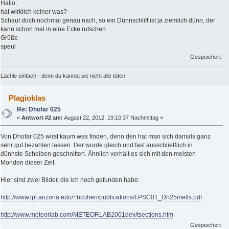
Hallo,
hat wirklich keiner was?
Schaut doch nochmal genau nach, so ein Dünnschliff ist ja ziemlich dünn, der
kann schon mal in eine Ecke rutschen.
Grüße
speul
Gespeichert
Lächle einfach - denn du kannst sie nicht alle töten
Plagioklas
Re: Dhofar 025
«
Antwort #2 am:
August 22, 2012, 19:10:37 Nachmittag »
Von Dhofar 025 wirst kaum was finden, denn den hat man sich damals ganz
sehr gut bezahlen lassen. Der wurde gleich und fast ausschließlich in
dünnste Scheiben geschnitten. Ähnlich verhält es sich mit den meisten
Monden dieser Zeit.
Hier sind zwei Bilder, die ich noch gefunden habe:
http://www.lpl.arizona.edu/~bcohen/publications/LPSC01_Dh25melts.pdf
http://www.meteorlab.com/METEORLAB2001dev/tsections.htm
Gespeichert