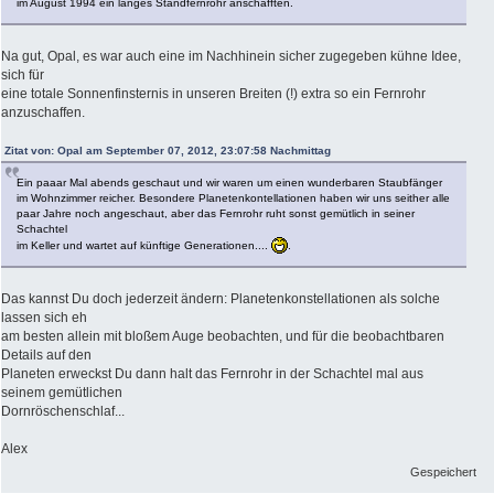
im August 1994 ein langes Standfernrohr anschafften.
Na gut, Opal, es war auch eine im Nachhinein sicher zugegeben kühne Idee,
sich für
eine totale Sonnenfinsternis in unseren Breiten (!) extra so ein Fernrohr
anzuschaffen.
Zitat von: Opal am September 07, 2012, 23:07:58 Nachmittag
Ein paaar Mal abends geschaut und wir waren um einen wunderbaren Staubfänger
im Wohnzimmer reicher. Besondere Planetenkontellationen haben wir uns seither alle
paar Jahre noch angeschaut, aber das Fernrohr ruht sonst gemütlich in seiner
Schachtel
im Keller und wartet auf künftige Generationen....
.
Das kannst Du doch jederzeit ändern: Planetenkonstellationen als solche
lassen sich eh
am besten allein mit bloßem Auge beobachten, und für die beobachtbaren
Details auf den
Planeten erweckst Du dann halt das Fernrohr in der Schachtel mal aus
seinem gemütlichen
Dornröschenschlaf...
Alex
Gespeichert