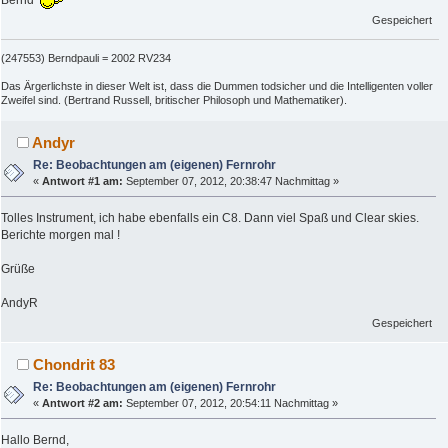
Bernd
Gespeichert
(247553) Berndpauli = 2002 RV234
Das Ärgerlichste in dieser Welt ist, dass die Dummen todsicher und die Intelligenten voller
Zweifel sind. (Bertrand Russell, britischer Philosoph und Mathematiker).
Andyr
Re: Beobachtungen am (eigenen) Fernrohr
«
Antwort #1 am:
September 07, 2012, 20:38:47 Nachmittag »
Tolles Instrument, ich habe ebenfalls ein C8. Dann viel Spaß und Clear skies.
Berichte morgen mal !
Grüße
AndyR
Gespeichert
Chondrit 83
Re: Beobachtungen am (eigenen) Fernrohr
«
Antwort #2 am:
September 07, 2012, 20:54:11 Nachmittag »
Hallo Bernd,