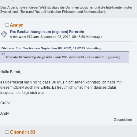
Das Ärgerlichste in dieser Welt ist, dass die Dummen todsicher und die Intelligenten voller
Zweifel sind. (Bertrand Russell, britischer Philosoph und Mathematiker).
Andyr
Re: Beobachtungen am (eigenen) Fernrohr
«
Antwort #10 am:
September 08, 2012, 09:43:50 Vormittag »
Zitat von: Thin Section am September 08, 2012, 01:02:22 Vormittag
Habe alle Himmelsobjekte gesehen (nur M51 leider nicht - dafür aber h + χ Persei)
Hallo Bernd,
es überrascht mich nicht, dass Du M51 nicht sehen konntest. Ich hatte mit
diesem Objekt auch nie Erfolg. Es freut mich umso mehr dass es dafür
insgesamt erfolgtreich war.
Grüße
Andy
Gespeichert
Chondrit 83