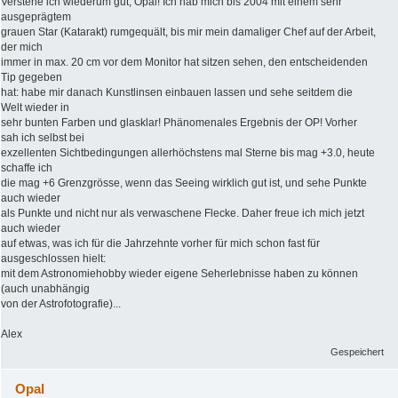
Verstehe ich wiederum gut, Opal! Ich hab mich bis 2004 mit einem sehr
ausgeprägtem
grauen Star (Katarakt) rumgequält, bis mir mein damaliger Chef auf der Arbeit,
der mich
immer in max. 20 cm vor dem Monitor hat sitzen sehen, den entscheidenden
Tip gegeben
hat: habe mir danach Kunstlinsen einbauen lassen und sehe seitdem die
Welt wieder in
sehr bunten Farben und glasklar! Phänomenales Ergebnis der OP! Vorher
sah ich selbst bei
exzellenten Sichtbedingungen allerhöchstens mal Sterne bis mag +3.0, heute
schaffe ich
die mag +6 Grenzgrösse, wenn das Seeing wirklich gut ist, und sehe Punkte
auch wieder
als Punkte und nicht nur als verwaschene Flecke. Daher freue ich mich jetzt
auch wieder
auf etwas, was ich für die Jahrzehnte vorher für mich schon fast für
ausgeschlossen hielt:
mit dem Astronomiehobby wieder eigene Seherlebnisse haben zu können
(auch unabhängig
von der Astrofotografie)...
Alex
Gespeichert
Opal