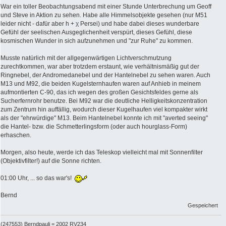
War ein toller Beobachtungsabend mit einer Stunde Unterbrechung um Geoff
und Steve in Aktion zu sehen. Habe alle Himmelsobjekte gesehen (nur M51
leider nicht - dafür aber h + χ Persei) und habe dabei dieses wunderbare
Gefühl der seelischen Ausgeglichenheit verspürt, dieses Gefühl, diese
kosmischen Wunder in sich aufzunehmen und "zur Ruhe" zu kommen.
Musste natürlich mit der allgegenwärtigen Lichtverschmutzung
zurechtkommen, war aber trotzdem erstaunt, wie verhältnismäßig gut der
Ringnebel, der Andromedanebel und der Hantelnebel zu sehen waren. Auch
M13 und M92, die beiden Kugelsternhaufen waren auf Anhieb in meinem
aufmontierten C-90, das ich wegen des großen Gesichtsfeldes gerne als
Sucherfernrohr benutze. Bei M92 war die deutliche Helligkeitskonzentration
zum Zentrum hin auffällig, wodurch dieser Kugelhaufen viel kompakter wirkt
als der "ehrwürdige" M13. Beim Hantelnebel konnte ich mit "averted seeing"
die Hantel- bzw. die Schmetterlingsform (oder auch hourglass-Form)
erhaschen.
Morgen, also heute, werde ich das Teleskop vielleicht mal mit Sonnenfilter
(Objektivfilter!) auf die Sonne richten.
01:00 Uhr, ... so das war's!
Bernd
Gespeichert
(247553) Berndpauli = 2002 RV234