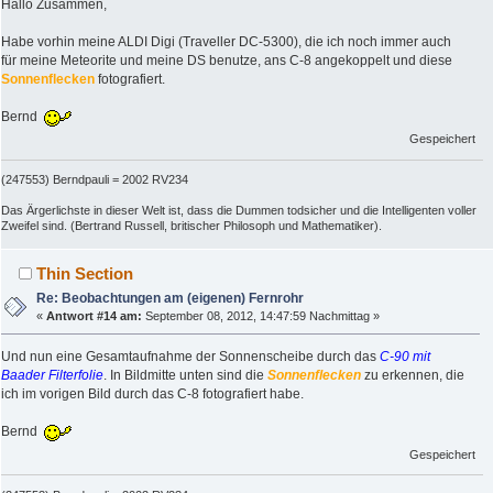
Hallo Zusammen,
Habe vorhin meine ALDI Digi (Traveller DC-5300), die ich noch immer auch
für meine Meteorite und meine DS benutze, ans C-8 angekoppelt und diese
Sonnenflecken
fotografiert.
Bernd
Gespeichert
(247553) Berndpauli = 2002 RV234
Das Ärgerlichste in dieser Welt ist, dass die Dummen todsicher und die Intelligenten voller
Zweifel sind. (Bertrand Russell, britischer Philosoph und Mathematiker).
Thin Section
Re: Beobachtungen am (eigenen) Fernrohr
«
Antwort #14 am:
September 08, 2012, 14:47:59 Nachmittag »
Und nun eine Gesamtaufnahme der Sonnenscheibe durch das
C-90 mit
Baader Filterfolie
. In Bildmitte unten sind die
Sonnenflecken
zu erkennen, die
ich im vorigen Bild durch das C-8 fotografiert habe.
Bernd
Gespeichert