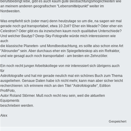
berufsbedingt lebe, gibt es auch kaum gute Beobachtungsmöglichkeiten wie
an meinem anderen geografischen "Lebensmittelpunkt" weiter im
Nordwesten.
Was empfiehlt sich (oder man) denn heutzutage so um die, na sagen wir mal
gerade noch gut transportabel, etwa 10 Zoll? Eher ein Meade? Oder eher ein
Celestron? Oder gibt es da inzwischen kaum noch qualitative Unterschiede?
Und welcher Bautyp? Deep-Sky-Fotografie würde mich interessieren wie
auch
die klassische Planeten- und Mondbeobachtung, es sollte also schon eine Art
"Allrounder" sein. Aber durchaus eher ein Spiegelteleskop als ein Refraktor,
und wie gesagt auch noch transportabel - am besten ein Zehnzöller.
Ein noch recht junger Arbeitskollege von mir interessiert sich übrigens auch
für
Astrofotografie und hat mir gerade neulich mal ein schönes Buch zum Thema
ausgeliehen. Genaue Daten habe ich nicht mehr, kann man aber sicher leicht
recherchieren: ich erinnere mich an den Titel "Astrofotografie", Edition
ProfiFoto,
Autor Roland Störmer. Muß noch recht neu sein, weil die aktuellen
Equipments
beschrieben werden.
Alex
Gespeichert