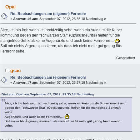
Opal
Re: Beobachtungen am (eigenen) Fernrohr
«
Antwort #6 am:
September 07, 2012, 23:35:18 Nachmittag »
Alex, ich bin froh wenn ich rechtzeitig sehe, wenn ein Auto um die Kurve
kommt und gegen den "schwarzen Star" (Optikusneuritis) helfen für die
mangelnde Sehkraft keine Augenärzte und auch keine Fernrohre....
Soll mir nichts Ärgeres passieren, als dass ich nicht mehr gut genug fürs
Fernrohr sehe.
Gespeichert
gsac
Re: Beobachtungen am (eigenen) Fernrohr
«
Antwort #7 am:
September 07, 2012, 23:57:19 Nachmittag »
Zitat von: Opal am September 07, 2012, 23:35:18 Nachmittag
Alex, ich bin froh wenn ich rechtzeitig sehe, wenn ein Auto um die Kurve kommt und
gegen den "schwarzen Star" (Optikusneuritis) helfen für die mangelnde Sehkraft
keine
Augenärzte und auch keine Fernrohre....
Soll mir nichts Ärgeres passieren, als dass ich nicht mehr gut genug fürs Fernrohr
sehe.