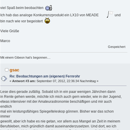
viel Spaß beim beobachten
Ich hab das analoge Konkurrenzprodukt ein LX10 von MEADE
und
bin nach wie vor begeistert
Viele Grüße
Marco
Gespeichert
Mit einem Gibeon hat’s begonnen....
gsac
Re: Beobachtungen am (eigenen) Fernrohr
«
Antwort #3 am:
September 07, 2012, 22:36:34 Nachmittag »
Lese dies gerade zufällig. Sobald ich in ein paar wenigen Jährchen dann
in Rente gehen werde, möchte ich mich auch gern wieder, wie in der Jugend,
etwas intensiver mit der Amateurastronomie beschäftigen und mir auch
endlich
mal ein leistungsfähiges Spiegelteleskop gönnen. Bisher war das schon
immer
gewollt, aber ich habe es nie getan, vor allem aus Mangel an Zeit in meinem
Berufsleben, mich gründlich damit auseinanderzusetzen. Und dort, wo ich