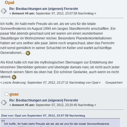
Opal
Re: Beobachtungen am (eigenen) Fernrohr
«
Antwort #4 am:
September 07, 2012, 23:07:58 Nachmittag »
Ich hoffe, ihr habt mehr Freude als wir, als wir uns für die totale
Sonnenfinsternis im August 1994 ein langes Standfernrohr anschafften. Ein
paaar Mal abends geschaut und wir waren um einen wunderbaren
Staubfänger im Wohnzimmer reicher. Besondere Planetenkontellationen
haben wir uns seither alle paar Jahre noch angeschaut, aber das Fernrohr
ruht sonst gemütlich in seiner Schachtel im Keller und wartet auf künftige
Generationen....
.
Als Kind hatte ich mal die mythologischen Sternsagen zur Entstehung der
einzelnen Sternbilder gelesen und überlegte damals naiv, ob nicht auch jeder
Mensch seinen Stern da oben hat. Ein schöner Gedanke, auch wenn es nicht
stimmt.
«
Letzte Änderung: September 07, 2012, 23:27:11 Nachmittag von Opal
»
Gespeichert
gsac
Re: Beobachtungen am (eigenen) Fernrohr
«
Antwort #5 am:
September 07, 2012, 23:20:45 Nachmittag »
Zitat von: Opal am September 07, 2012, 23:07:58 Nachmittag
Ich hoffe, ihr habt mehr Freude als wir, als wir uns für die totale Sonnenfinsternis