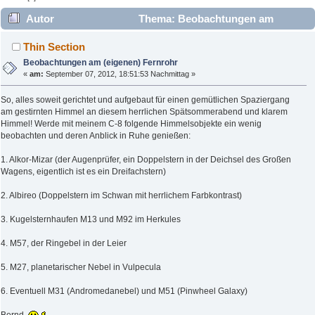
Autor
Thema: Beobachtungen am
(eigenen) Fernrohr (Gelesen 8880 mal)
Thin Section
Beobachtungen am (eigenen) Fernrohr
«
am:
September 07, 2012, 18:51:53 Nachmittag »
So, alles soweit gerichtet und aufgebaut für einen gemütlichen Spaziergang
am gestirnten Himmel an diesem herrlichen Spätsommerabend und klarem
Himmel! Werde mit meinem C-8 folgende Himmelsobjekte ein wenig
beobachten und deren Anblick in Ruhe genießen:
1. Alkor-Mizar (der Augenprüfer, ein Doppelstern in der Deichsel des Großen
Wagens, eigentlich ist es ein Dreifachstern)
2. Albireo (Doppelstern im Schwan mit herrlichem Farbkontrast)
3. Kugelsternhaufen M13 und M92 im Herkules
4. M57, der Ringebel in der Leier
5. M27, planetarischer Nebel in Vulpecula
6. Eventuell M31 (Andromedanebel) und M51 (Pinwheel Galaxy)