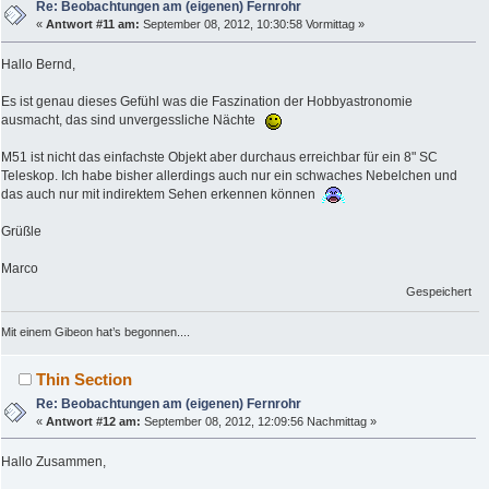
Re: Beobachtungen am (eigenen) Fernrohr
«
Antwort #11 am:
September 08, 2012, 10:30:58 Vormittag »
Hallo Bernd,
Es ist genau dieses Gefühl was die Faszination der Hobbyastronomie
ausmacht, das sind unvergessliche Nächte
M51 ist nicht das einfachste Objekt aber durchaus erreichbar für ein 8" SC
Teleskop. Ich habe bisher allerdings auch nur ein schwaches Nebelchen und
das auch nur mit indirektem Sehen erkennen können
Grüßle
Marco
Gespeichert
Mit einem Gibeon hat’s begonnen....
Thin Section
Re: Beobachtungen am (eigenen) Fernrohr
«
Antwort #12 am:
September 08, 2012, 12:09:56 Nachmittag »
Hallo Zusammen,