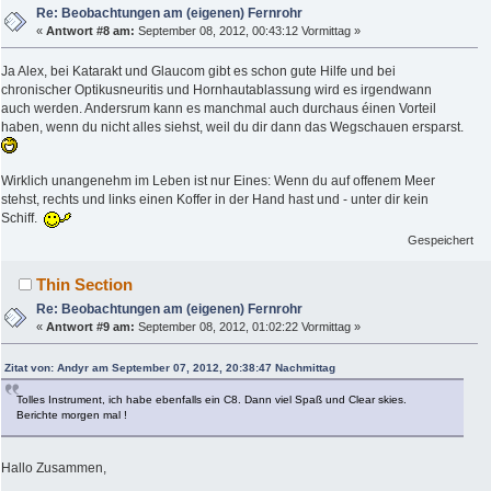
Re: Beobachtungen am (eigenen) Fernrohr
«
Antwort #8 am:
September 08, 2012, 00:43:12 Vormittag »
Ja Alex, bei Katarakt und Glaucom gibt es schon gute Hilfe und bei
chronischer Optikusneuritis und Hornhautablassung wird es irgendwann
auch werden. Andersrum kann es manchmal auch durchaus éinen Vorteil
haben, wenn du nicht alles siehst, weil du dir dann das Wegschauen ersparst.
Wirklich unangenehm im Leben ist nur Eines: Wenn du auf offenem Meer
stehst, rechts und links einen Koffer in der Hand hast und - unter dir kein
Schiff.
Gespeichert
Thin Section
Re: Beobachtungen am (eigenen) Fernrohr
«
Antwort #9 am:
September 08, 2012, 01:02:22 Vormittag »
Zitat von: Andyr am September 07, 2012, 20:38:47 Nachmittag
Tolles Instrument, ich habe ebenfalls ein C8. Dann viel Spaß und Clear skies.
Berichte morgen mal !
Hallo Zusammen,