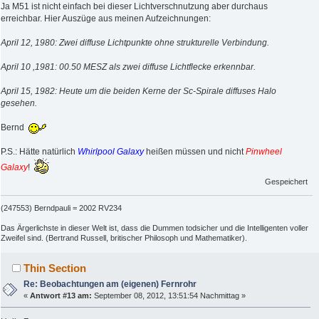
Ja M51 ist nicht einfach bei dieser Lichtverschnutzung aber durchaus
erreichbar. Hier Auszüge aus meinen Aufzeichnungen:
April 12, 1980: Zwei diffuse Lichtpunkte ohne strukturelle Verbindung.
April 10 ,1981: 00.50 MESZ als zwei diffuse Lichtflecke erkennbar.
April 15, 1982: Heute um die beiden Kerne der Sc-Spirale diffuses Halo
gesehen.
Bernd
P.S.: Hätte natürlich
Whirlpool Galaxy
heißen müssen und nicht
Pinwheel
Galaxy
!
Gespeichert
(247553) Berndpauli = 2002 RV234
Das Ärgerlichste in dieser Welt ist, dass die Dummen todsicher und die Intelligenten voller
Zweifel sind. (Bertrand Russell, britischer Philosoph und Mathematiker).
Thin Section
Re: Beobachtungen am (eigenen) Fernrohr
«
Antwort #13 am:
September 08, 2012, 13:51:54 Nachmittag »