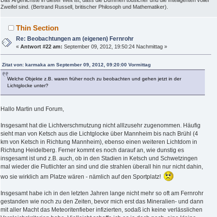
Das Ärgerlichste in dieser Welt ist, dass die Dummen todsicher und die Intelligenten voller
Zweifel sind. (Bertrand Russell, britischer Philosoph und Mathematiker).
Thin Section
Re: Beobachtungen am (eigenen) Fernrohr
«
Antwort #22 am:
September 09, 2012, 19:50:24 Nachmittag »
Zitat von: karmaka am September 09, 2012, 09:20:00 Vormittag
Welche Objekte z.B. waren früher noch zu beobachten und gehen jetzt in der
Lichtglocke unter?
Hallo Martin und Forum,
Insgesamt hat die Lichtverschmutzung nicht alllzusehr zugenommen. Häufig
sieht man von Ketsch aus die Lichtglocke über Mannheim bis nach Brühl (4
km von Ketsch in Richtung Mannheim), ebenso einen weiteren Lichtdom in
Richtung Heidelberg. Ferner kommt es noch darauf an, wie dunstig es
insgesamt ist und z.B. auch, ob in den Stadien in Ketsch und Schwetzingen
mal wieder die Flutlichter an sind und die strahlen überall hin nur nicht dahin,
wo sie wirklich am Platze wären - nämlich auf den Sportplatz!
Insgesamt habe ich in den letzten Jahren lange nicht mehr so oft am Fernrohr
gestanden wie noch zu den Zeiten, bevor mich erst das Mineralien- und dann
mit aller Macht das Meteoritenfieber infizierten, sodaß ich keine verlässlichen