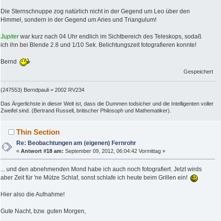
Die Sternschnuppe zog natürlich nicht in der Gegend um Leo über den
Himmel, sondern in der Gegend um Aries und Triangulum!
Jupiter
war kurz nach 04 Uhr endlich im Sichtbereich des Teleskops, sodaß
ich ihn bei Blende 2.8 und 1/10 Sek. Belichtungszeit fotografieren konnte!
Bernd
Gespeichert
(247553) Berndpauli = 2002 RV234
Das Ärgerlichste in dieser Welt ist, dass die Dummen todsicher und die Intelligenten voller
Zweifel sind. (Bertrand Russell, britischer Philosoph und Mathematiker).
Thin Section
Re: Beobachtungen am (eigenen) Fernrohr
«
Antwort #18 am:
September 09, 2012, 06:04:42 Vormittag »
... und den abnehmenden Mond habe ich auch noch fotografiert. Jetzt wirds
aber Zeit für 'ne Mütze Schlaf, sonst schlafe ich heute beim Grillen ein!
Hier also die Aufnahme!
Gute Nacht, bzw. guten Morgen,