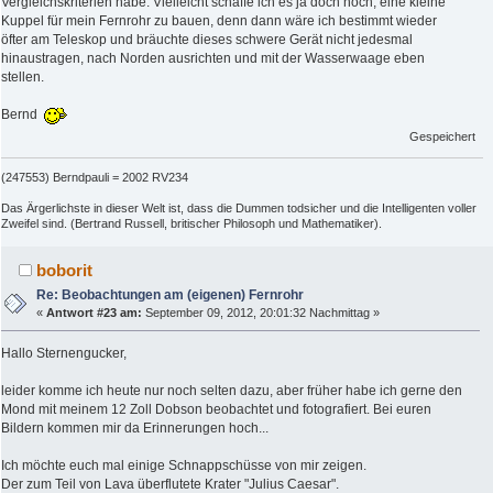
Vergleichskriterien habe. Vielleicht schaffe ich es ja doch noch, eine kleine
Kuppel für mein Fernrohr zu bauen, denn dann wäre ich bestimmt wieder
öfter am Teleskop und bräuchte dieses schwere Gerät nicht jedesmal
hinaustragen, nach Norden ausrichten und mit der Wasserwaage eben
stellen.
Bernd
Gespeichert
(247553) Berndpauli = 2002 RV234
Das Ärgerlichste in dieser Welt ist, dass die Dummen todsicher und die Intelligenten voller
Zweifel sind. (Bertrand Russell, britischer Philosoph und Mathematiker).
boborit
Re: Beobachtungen am (eigenen) Fernrohr
«
Antwort #23 am:
September 09, 2012, 20:01:32 Nachmittag »
Hallo Sternengucker,
leider komme ich heute nur noch selten dazu, aber früher habe ich gerne den
Mond mit meinem 12 Zoll Dobson beobachtet und fotografiert. Bei euren
Bildern kommen mir da Erinnerungen hoch...
Ich möchte euch mal einige Schnappschüsse von mir zeigen.
Der zum Teil von Lava überflutete Krater "Julius Caesar".