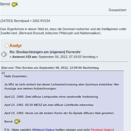
Bernd
Gespeichert
(247553) Berndpauli = 2002 RV234
Das Ärgerlichste in dieser Welt ist, dass die Dummen todsicher und die Intelligenten voller
Zweifel sind. (Bertrand Russell, britischer Philosoph und Mathematiker).
Andyr
Re: Beobachtungen am (eigenen) Fernrohr
«
Antwort #19 am:
September 09, 2012, 07:19:03 Vormittag »
Zitat von: Thin Section am September 08, 2012, 12:09:56 Nachmittag
Hallo Zusammen,
Ja M51 ist nicht einfach bei dieser Lichtverschnutzung aber durchaus erreichbar. Hier
Auszüge aus meinen Aufzeichnungen:
April 12, 1980: Zwei diffuse Lichtpunkte ohne strukturelle Verbindung.
April 10 ,1981: 00.50 MESZ als zwei diffuse Lichtflecke erkennbar.
April 15, 1982: Heute um die beiden Kerne der Sc-Spirale diffuses Halo gesehen.
Bernd
P.S.: Hätte natürlich
Whirlpool Galaxy
heißen müssen und nicht
Pinwheel Galaxy
!