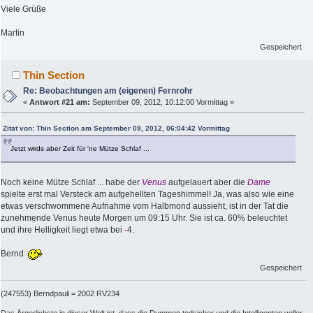
Viele Grüße
Martin
Gespeichert
Thin Section
Re: Beobachtungen am (eigenen) Fernrohr
«
Antwort #21 am:
September 09, 2012, 10:12:00 Vormittag »
Zitat von: Thin Section am September 09, 2012, 06:04:42 Vormittag
Jetzt wirds aber Zeit für 'ne Mütze Schlaf ...
Noch keine Mütze Schlaf ... habe der
Venus
aufgelauert aber die
Dame
spielte erst mal Versteck am aufgehellten Tageshimmel! Ja, was also wie eine
etwas verschwommene Aufnahme vom Halbmond aussieht, ist in der Tat die
zunehmende Venus heute Morgen um 09:15 Uhr. Sie ist ca. 60% beleuchtet
und ihre Helligkeit liegt etwa bei
-
4.
Bernd
Gespeichert
(247553) Berndpauli = 2002 RV234