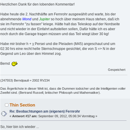
Herzlichen Dank für den lobenden Kommentar!
Habe heute die 2. Nachthälfte am Fernrohr ausgewählt und warte, bis der
abnehmende
Mond
und
Jupiter
so hoch über meinem Haus stehen, daß ich
sie im Fernrohr "zu fassen" kriege. Hätte halt das Teleskop auf der Nordseite
und nicht wieder in der Einfahrt aufsstellen sollen, Dafür hätte ich es aber
noch durch die Garage tragen müssen und das Teil wiegt über 30 kg!
Habe mir bisher h + χ Persei und die Pleiaden (M45) angeschaut und um
02:30 hrs eine recht helle Sternschnuppe gesichtet, die von S => N in der
Gegend um Leo über den Himmel zog.
Bernd
Gespeichert
(247553) Berndpauli = 2002 RV234
Das Ärgerlichste in dieser Welt ist, dass die Dummen todsicher und die Intelligenten voller
Zweifel sind. (Bertrand Russell, britischer Philosoph und Mathematiker).
Thin Section
Re: Beobachtungen am (eigenen) Fernrohr
«
Antwort #17 am:
September 09, 2012, 05:06:34 Vormittag »
So, hier bin ich wieder ...