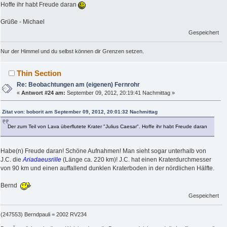
Hoffe ihr habt Freude daran
Grüße - Michael
Gespeichert
Nur der Himmel und du selbst können dir Grenzen setzen.
Thin Section
Re: Beobachtungen am (eigenen) Fernrohr
«
Antwort #24 am:
September 09, 2012, 20:19:41 Nachmittag »
Zitat von: boborit am September 09, 2012, 20:01:32 Nachmittag
Der zum Teil von Lava überflutete Krater "Julius Caesar". Hoffe ihr habt Freude daran
Habe(n) Freude daran! Schöne Aufnahmen! Man sieht sogar unterhalb von
J.C. die
Ariadaeusrille
(Länge ca. 220 km)! J.C. hat einen Kraterdurchmesser
von 90 km und einen auffallend dunklen Kraterboden in der nördlichen Hälfte.
Bernd
Gespeichert
(247553) Berndpauli = 2002 RV234