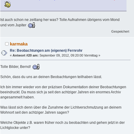
Ist auch schon ne zeitlang her was? Tolle Aufnahmen übrigens vom Mond
und vom Jupiter
Gespeichert
karmaka
Re: Beobachtungen am (eigenen) Fernrohr
«
Antwort #20 am:
September 09, 2012, 09:20:00 Vormittag »
Tolle Bilder, Bernd!
Schön, dass du uns an deinen Beobachtungen teilhaben lässt.
Ich bin immer wieder von der präzisen Dokumentation deiner Beobachtungen
beeindruckt. Da muss sich ja seit den achtziger Jahren ein enormes Archiv
angesammelt haben.
Was lässt sich denn über die Zunahme der Lichtverschmutzung an deinem
Wohnort seit den achtziger Jahren sagen?
Welche Objekte z.B. waren früher noch zu beobachten und gehen jetzt in der
Lichtglocke unter?