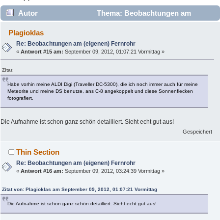
Autor
Thema: Beobachtungen am
(eigenen) Fernrohr (Gelesen 8875 mal)
Plagioklas
Re: Beobachtungen am (eigenen) Fernrohr
«
Antwort #15 am:
September 09, 2012, 01:07:21 Vormittag »
Zitat
Habe vorhin meine ALDI Digi (Traveller DC-5300), die ich noch immer auch für meine
Meteorite und meine DS benutze, ans C-8 angekoppelt und diese Sonnenflecken
fotografiert.
Die Aufnahme ist schon ganz schön detailliert. Sieht echt gut aus!
Gespeichert
Thin Section
Re: Beobachtungen am (eigenen) Fernrohr
«
Antwort #16 am:
September 09, 2012, 03:24:39 Vormittag »
Zitat von: Plagioklas am September 09, 2012, 01:07:21 Vormittag
Die Aufnahme ist schon ganz schön detailliert. Sieht echt gut aus!