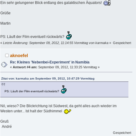
Ein sehr gelungener Blick entlang des galaktischen Äquators!
Grüße
Martin
PS: Läuft der Film eventuell rückwärts?
«
Letzte Änderung: September 09, 2012, 11:14:55 Vormittag von karmaka
»
Gespeichert
aknoefel
Re: Kleines 'Nebenbei-Experiment' in Namibia
«
Antwort #4 am:
September 09, 2012, 11:33:25 Vormittag »
Zitat von: karmaka am September 09, 2012, 10:47:29 Vormittag
PS: Läuft der Film eventuell rückwärts?
Nö, wieso? Die Blickrichtung ist Südwest, da geht alles auch wieder im
Westen unter... Ist halt der Südhimmel
Gruß
André
Gespeichert