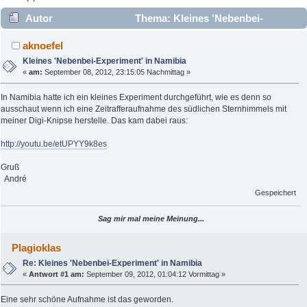
Autor
Thema: Kleines 'Nebenbei-
Experiment' in Namibia (Gelesen 3404 mal)
aknoefel
Kleines 'Nebenbei-Experiment' in Namibia
«
am:
September 08, 2012, 23:15:05 Nachmittag »
In Namibia hatte ich ein kleines Experiment durchgeführt, wie es denn so
ausschaut wenn ich eine Zeitrafferaufnahme des südlichen Sternhimmels mit
meiner Digi-Knipse herstelle. Das kam dabei raus:
http://youtu.be/etUPYY9k8es
Gruß
André
Gespeichert
Sag mir mal meine Meinung...
Plagioklas
Re: Kleines 'Nebenbei-Experiment' in Namibia
«
Antwort #1 am:
September 09, 2012, 01:04:12 Vormittag »
Eine sehr schöne Aufnahme ist das geworden.