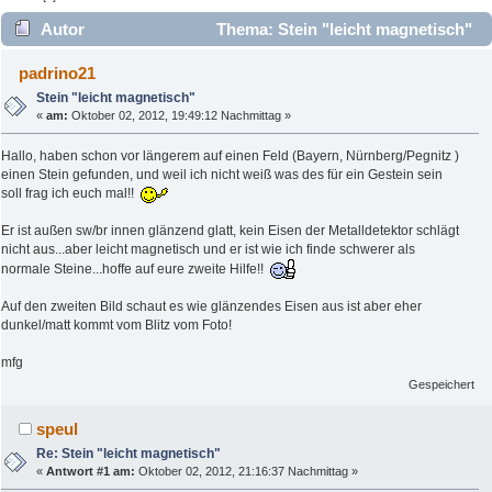
Autor
Thema: Stein "leicht magnetisch"
(Gelesen 7881 mal)
padrino21
Stein "leicht magnetisch"
«
am:
Oktober 02, 2012, 19:49:12 Nachmittag »
Hallo, haben schon vor längerem auf einen Feld (Bayern, Nürnberg/Pegnitz )
einen Stein gefunden, und weil ich nicht weiß was des für ein Gestein sein
soll frag ich euch mal!!
Er ist außen sw/br innen glänzend glatt, kein Eisen der Metalldetektor schlägt
nicht aus...aber leicht magnetisch und er ist wie ich finde schwerer als
normale Steine...hoffe auf eure zweite Hilfe!!
Auf den zweiten Bild schaut es wie glänzendes Eisen aus ist aber eher
dunkel/matt kommt vom Blitz vom Foto!
mfg
Gespeichert
speul
Re: Stein "leicht magnetisch"
«
Antwort #1 am:
Oktober 02, 2012, 21:16:37 Nachmittag »