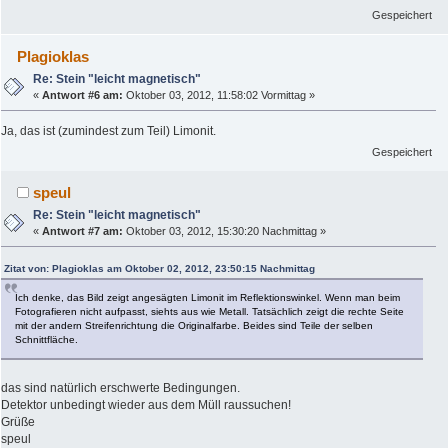
Gespeichert
Plagioklas
Re: Stein "leicht magnetisch"
«
Antwort #6 am:
Oktober 03, 2012, 11:58:02 Vormittag »
Ja, das ist (zumindest zum Teil) Limonit.
Gespeichert
speul
Re: Stein "leicht magnetisch"
«
Antwort #7 am:
Oktober 03, 2012, 15:30:20 Nachmittag »
Zitat von: Plagioklas am Oktober 02, 2012, 23:50:15 Nachmittag
Ich denke, das Bild zeigt angesägten Limonit im Reflektionswinkel. Wenn man beim
Fotografieren nicht aufpasst, siehts aus wie Metall. Tatsächlich zeigt die rechte Seite
mit der andern Streifenrichtung die Originalfarbe. Beides sind Teile der selben
Schnittfläche.
das sind natürlich erschwerte Bedingungen.
Detektor unbedingt wieder aus dem Müll raussuchen!
Grüße
speul