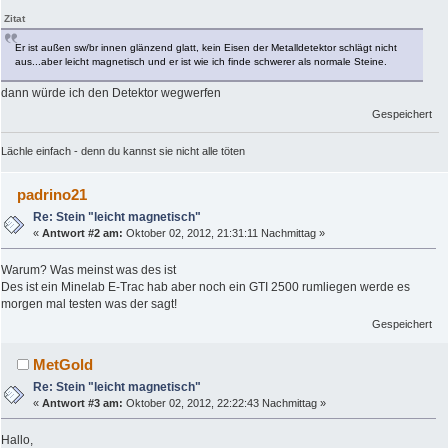
Zitat
Er ist außen sw/br innen glänzend glatt, kein Eisen der Metalldetektor schlägt nicht
aus...aber leicht magnetisch und er ist wie ich finde schwerer als normale Steine.
dann würde ich den Detektor wegwerfen
Gespeichert
Lächle einfach - denn du kannst sie nicht alle töten
padrino21
Re: Stein "leicht magnetisch"
«
Antwort #2 am:
Oktober 02, 2012, 21:31:11 Nachmittag »
Warum? Was meinst was des ist
Des ist ein Minelab E-Trac hab aber noch ein GTI 2500 rumliegen werde es
morgen mal testen was der sagt!
Gespeichert
MetGold
Re: Stein "leicht magnetisch"
«
Antwort #3 am:
Oktober 02, 2012, 22:22:43 Nachmittag »
Hallo,