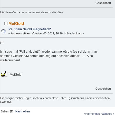
Gespeichert
Lächle einfach - denn du kannst sie nicht alle töten
MetGold
Re: Stein "leicht magnetisch"
«
Antwort #8 am:
Oktober 03, 2012, 16:16:14 Nachmittag »
Hi,
ich sage mal "Fall erkledigt!" - weder sammelwürdig (es sei denn man
sammelt Gesteine/Minerale der Region) noch verkaufbar! ... Also
weitersuchen!
MetGold
Gespeichert
Ein ereignisreicher Tag ist mehr als namenlose Jahre - (Spruch aus einem chinesischen
Kalender)
Seiten: [
1
]
Nach oben
« vorheriges
nächstes »