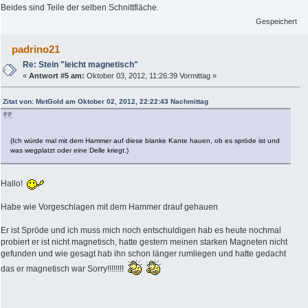
Beides sind Teile der selben Schnittfläche.
Gespeichert
padrino21
Re: Stein "leicht magnetisch"
«
Antwort #5 am:
Oktober 03, 2012, 11:26:39 Vormittag »
Zitat von: MetGold am Oktober 02, 2012, 22:22:43 Nachmittag
(Ich würde mal mit dem Hammer auf diese blanke Kante hauen, ob es spröde ist und
was wegplatzt oder eine Delle kriegt.)
Hallo!
Habe wie Vorgeschlagen mit dem Hammer drauf gehauen
Er ist Spröde und ich muss mich noch entschuldigen hab es heute nochmal
probiert er ist nicht magnetisch, hatte gestern meinen starken Magneten nicht
gefunden und wie gesagt hab ihn schon länger rumliegen und hatte gedacht
das er magnetisch war Sorry!!!!!!!!