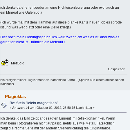
ich denke da eher entweder an eine Nichteisenlegierung oder evtl. auch an
ein Mineral wie Galenit o.ä.
(Ich würde mal mit dem Hammer auf diese blanke Kante hauen, ob es spröde
ist und was wegplatzt oder eine Delle kriegt.)
Hier noch mein Lieblingsspruch: Ich weiß zwar nicht was es ist, aber was es
garantiert nicht ist - nämlich ein Meteorit !
MetGold
Gespeichert
Ein ereignisreicher Tag ist mehr als namenlose Jahre - (Spruch aus einem chinesischen
Kalender)
Plagioklas
Re: Stein "leicht magnetisch"
«
Antwort #4 am:
Oktober 02, 2012, 23:50:15 Nachmittag »
Ich denke, das Bild zeigt angesägten Limonit im Reflektionswinkel. Wenn
man beim Fotografieren nicht aufpasst, siehts aus wie Metall. Tatsächlich
zeigt die rechte Seite mit der andern Streifenrichtung die Originalfarbe.