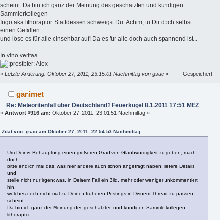
scheint. Da bin ich ganz der Meinung des geschätzten und kundigen
Sammlerkollegen
Ingo aka lithoraptor. Stattdessen schweigst Du. Achim, tu Dir doch selbst
einen Gefallen
und löse es für alle einsehbar auf! Da es für alle doch auch spannend ist...
In vino veritas
Alex
«
Letzte Änderung: Oktober 27, 2011, 23:15:01 Nachmittag von gsac
»
Gespeichert
ganimet
Re: Meteoritenfall über Deutschland? Feuerkugel 8.1.2011 17:51 MEZ
«
Antwort #916 am:
Oktober 27, 2011, 23:01:51 Nachmittag »
Zitat von: gsac am Oktober 27, 2011, 22:54:53 Nachmittag
Um Deiner Behauptung einen größeren Grad von Glaubwürdigkeit zu geben, mach
doch
bitte endlich mal das, was hier andere auch schon angefragt haben: liefere Details
und
stelle nicht nur irgendwas, in Deinem Fall ein Bild, mehr oder weniger unkommentiert
hin,
welches noch nicht mal zu Deinen früheren Postings in Deinem Thread zu passen
scheint.
Da bin ich ganz der Meinung des geschätzten und kundigen Sammlerkollegen
lithoraptor.