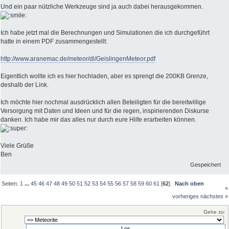
Und ein paar nützliche Werkzeuge sind ja auch dabei herausgekommen.
Ich habe jetzt mal die Berechnungen und Simulationen die ich durchgeführt
hatte in einem PDF zusammengestellt:
http://www.aranemac.de/meteor/dl/GeislingenMeteor.pdf
Eigentlich wollte ich es hier hochladen, aber es sprengt die 200KB Grenze,
deshalb der Link.
Ich möchte hier nochmal ausdrücklich allen Beteiligten für die bereitwillige
Versorgung mit Daten und Ideen und für die regen, inspirierenden Diskurse
danken. Ich habe mir das alles nur durch eure Hilfe erarbeiten können.
Viele Grüße
Ben
Gespeichert
Seiten:
1
...
45
46
47
48
49
50
51
52
53
54
55
56
57
58
59
60
61
[
62
]
Nach oben
«
vorheriges
nächstes »
Gehe zu: