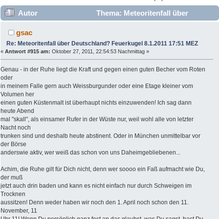
Autor
Thema: Meteoritenfall über
Deutschland? Feuerkugel 8.1.2011 17:51 MEZ (Gelesen
gsac
357670 mal)
Re: Meteoritenfall über Deutschland? Feuerkugel 8.1.2011 17:51 MEZ
«
Antwort #915 am:
Oktober 27, 2011, 22:54:53 Nachmittag »
Genau - in der Ruhe liegt die Kraft und gegen einen guten Becher vom Roten
oder
in meinem Falle gern auch Weissburgunder oder eine Etage kleiner vom
Volumen her
einen guten Küstenmalt ist überhaupt nichts einzuwenden! Ich sag dann
heute Abend
mal "skall", als einsamer Rufer in der Wüste nur, weil wohl alle von letzter
Nacht noch
trunken sind und deshalb heute abstinent. Oder in München unmittelbar vor
der Börse
anderswie aktiv, wer weiß das schon von uns Daheimgebliebenen...
Achim, die Ruhe gilt für Dich nicht, denn wer soooo ein Faß aufmacht wie Du,
der muß
jetzt auch drin baden und kann es nicht einfach nur durch Schweigen im
Trocknen
aussitzen! Denn weder haben wir noch den 1. April noch schon den 11.
November, 11