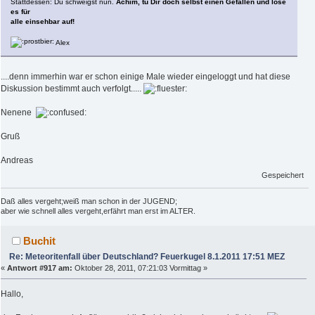
Stattdessen: Du schweigst nun.
Achim, tu Dir doch selbst einen Gefallen und löse
es für
alle einsehbar auf!
Alex
....denn immerhin war er schon einige Male wieder eingeloggt und hat diese
Diskussion bestimmt auch verfolgt.....
Nenene
Gruß
Andreas
Gespeichert
Daß alles vergeht;weiß man schon in der JUGEND;
aber wie schnell alles vergeht,erfährt man erst im ALTER.
Buchit
Re: Meteoritenfall über Deutschland? Feuerkugel 8.1.2011 17:51 MEZ
«
Antwort #917 am:
Oktober 28, 2011, 07:21:03 Vormittag »
Hallo,