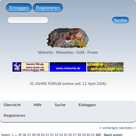
Einloggen
Registrieren
20 JAHRE FORUM (online seit: 12. April 2006)
Übersicht
Hilfe
Suche
Einloggen
Registrieren
« vorheriges
nächstes »
Seiten:
1
...
45
46
47
48
49
50
51
52
53
54
55
56
57
58
59
60
61
[
62
]
Nach unten