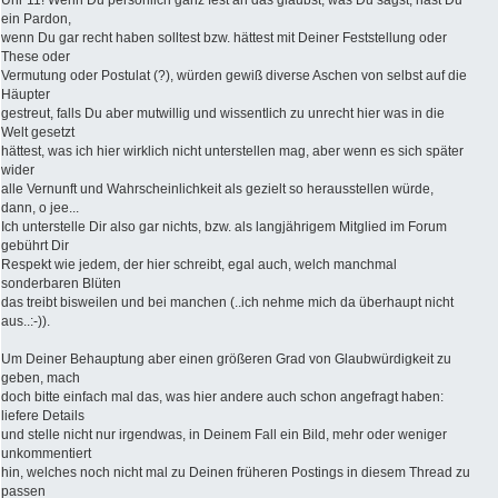
Uhr 11! Wenn Du persönlich ganz fest an das glaubst, was Du sagst, hast Du
ein Pardon,
wenn Du gar recht haben solltest bzw. hättest mit Deiner Feststellung oder
These oder
Vermutung oder Postulat (?), würden gewiß diverse Aschen von selbst auf die
Häupter
gestreut, falls Du aber mutwillig und wissentlich zu unrecht hier was in die
Welt gesetzt
hättest, was ich hier wirklich nicht unterstellen mag, aber wenn es sich später
wider
alle Vernunft und Wahrscheinlichkeit als gezielt so herausstellen würde,
dann, o jee...
Ich unterstelle Dir also gar nichts, bzw. als langjährigem Mitglied im Forum
gebührt Dir
Respekt wie jedem, der hier schreibt, egal auch, welch manchmal
sonderbaren Blüten
das treibt bisweilen und bei manchen (..ich nehme mich da überhaupt nicht
aus..:-)).
Um Deiner Behauptung aber einen größeren Grad von Glaubwürdigkeit zu
geben, mach
doch bitte einfach mal das, was hier andere auch schon angefragt haben:
liefere Details
und stelle nicht nur irgendwas, in Deinem Fall ein Bild, mehr oder weniger
unkommentiert
hin, welches noch nicht mal zu Deinen früheren Postings in diesem Thread zu
passen