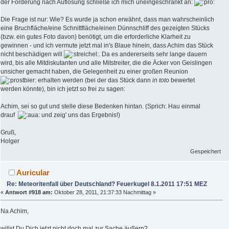
der Forderung nach Auflösung schließe ich mich uneingeschränkt an:
Die Frage ist nur: Wie? Es wurde ja schon erwähnt, dass man wahrscheinlich
eine Bruchfläche/eine Schnittfläche/einen Dünnschliff des gezeigten Stücks
(bzw. ein gutes Foto davon) benötigt, um die erforderliche Klarheit zu
gewinnen - und ich vermute jetzt mal in's Blaue hinein, dass Achim das Stück
nicht beschädigen will
. Da es andererseits sehr lange dauern
wird, bis alle Mitdiskutanten und alle Mitstreiter, die die Äcker von Geislingen
unsicher gemacht haben, die Gelegenheit zu einer großen Reunion
erhalten werden (bei der das Stück dann
in toto
bewertet
werden könnte), bin ich jetzt so frei zu sagen:
Achim, sei so gut und stelle diese Bedenken hintan. (Sprich: Hau einmal
drauf
und zeig' uns das Ergebnis!)
Gruß,
Holger
Gespeichert
Auricular
Re: Meteoritenfall über Deutschland? Feuerkugel 8.1.2011 17:51 MEZ
«
Antwort #918 am:
Oktober 28, 2011, 21:37:33 Nachmittag »
Na Achim,
willst Du Dich jetzt nicht doch mal zur Sache äußern?