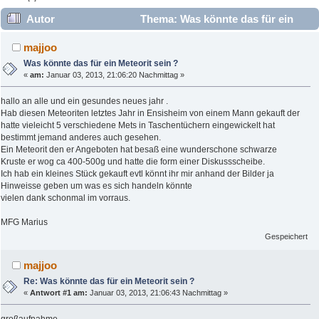
Autor
Thema: Was könnte das für ein
Meteorit sein ? (Gelesen 14986 mal)
majjoo
Was könnte das für ein Meteorit sein ?
«
am:
Januar 03, 2013, 21:06:20 Nachmittag »
hallo an alle und ein gesundes neues jahr .
Hab diesen Meteoriten letztes Jahr in Ensisheim von einem Mann gekauft der
hatte vieleicht 5 verschiedene Mets in Taschentüchern eingewickelt hat
bestimmt jemand anderes auch gesehen.
Ein Meteorit den er Angeboten hat besaß eine wunderschone schwarze
Kruste er wog ca 400-500g und hatte die form einer Diskussscheibe.
Ich hab ein kleines Stück gekauft evtl könnt ihr mir anhand der Bilder ja
Hinweisse geben um was es sich handeln könnte
vielen dank schonmal im vorraus.
MFG Marius
Gespeichert
majjoo
Re: Was könnte das für ein Meteorit sein ?
«
Antwort #1 am:
Januar 03, 2013, 21:06:43 Nachmittag »