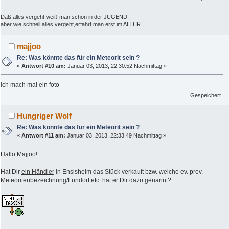
Daß alles vergeht;weiß man schon in der JUGEND;
aber wie schnell alles vergeht,erfährt man erst im ALTER.
majjoo
Re: Was könnte das für ein Meteorit sein ?
«
Antwort #10 am:
Januar 03, 2013, 22:30:52 Nachmittag »
ich mach mal ein foto
Gespeichert
Hungriger Wolf
Re: Was könnte das für ein Meteorit sein ?
«
Antwort #11 am:
Januar 03, 2013, 22:33:49 Nachmittag »
Hallo Majjoo!
Hat Dir
ein Händler
in Ensisheim das Stück verkauft bzw. welche ev. prov.
Meteoritenbezeichnung/Fundort etc. hat er Dir dazu genannt?