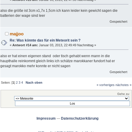
also die größe ist 3cm x1,7x 1,5cm ich kann leider kein gewicht sagen die
batterien der wage sind leer
Gespeichert
majjoo
Re: Was könnte das für ein Meteorit sein ?
«
Antwort #14 am:
Januar 03, 2013, 22:49:49 Nachmittag »
also er hat einen eigenen stand oder tisch gehabt wenn mann in die
haupthalle reinkommt gleich links ich schätze marokkaner fundort hat er
gesagt marokko mehr konnte er nicht sagen
Gespeichert
Seiten: [
1
]
2
3
4
Nach oben
« vorheriges
nächstes »
Gehe zu:
Impressum
---
Datenschutzerklärung