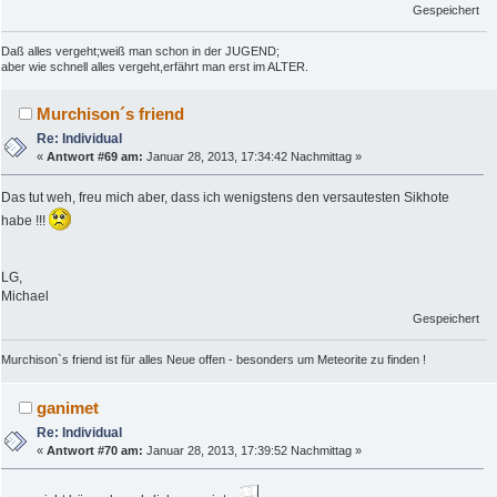
Gespeichert
Daß alles vergeht;weiß man schon in der JUGEND;
aber wie schnell alles vergeht,erfährt man erst im ALTER.
Murchison´s friend
Re: Individual
«
Antwort #69 am:
Januar 28, 2013, 17:34:42 Nachmittag »
Das tut weh, freu mich aber, dass ich wenigstens den versautesten Sikhote
habe !!!
LG,
Michael
Gespeichert
Murchison`s friend ist für alles Neue offen - besonders um Meteorite zu finden !
ganimet
Re: Individual
«
Antwort #70 am:
Januar 28, 2013, 17:39:52 Nachmittag »