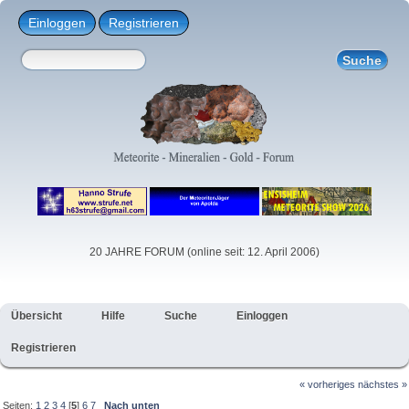
Einloggen
Registrieren
20 JAHRE FORUM (online seit: 12. April 2006)
Übersicht
Hilfe
Suche
Einloggen
Registrieren
« vorheriges
nächstes »
Seiten:
1
2
3
4
[
5
]
6
7
Nach unten