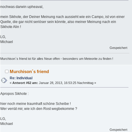
nochwas darwin upheaval,
mein Sikhote, der Deiner Meinung nach aussieht wie ein Campo, ist von einer
Quelle, die gar nicht seriöser sein könnte, also meiner Meinung nach ein
Sikhote Alin !
LG,
Michael
Gespeichert
Murchison`s friend ist für alles Neue offen - besonders um Meteorite zu finden !
Murchison´s friend
Re: Individual
«
Antwort #62 am:
Januar 28, 2013, 16:53:25 Nachmittag »
Apropos Sikhote :
hier noch meine traumhaft schöne Scheibe !
Wer verrät mir, wie ich den Rost wegbekomme ?
LG,
Michael
Gespeichert