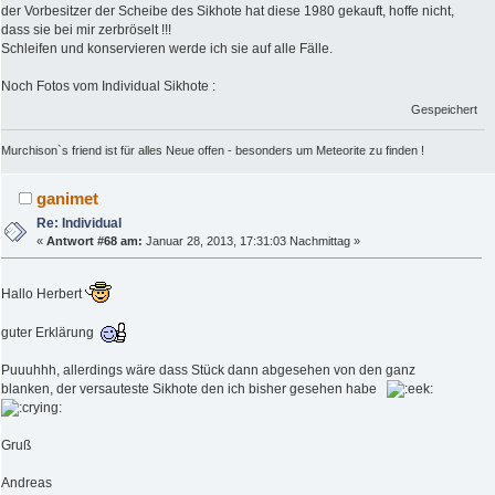
der Vorbesitzer der Scheibe des Sikhote hat diese 1980 gekauft, hoffe nicht,
dass sie bei mir zerbröselt !!!
Schleifen und konservieren werde ich sie auf alle Fälle.
Noch Fotos vom Individual Sikhote :
Gespeichert
Murchison`s friend ist für alles Neue offen - besonders um Meteorite zu finden !
ganimet
Re: Individual
«
Antwort #68 am:
Januar 28, 2013, 17:31:03 Nachmittag »
Hallo Herbert
guter Erklärung
Puuuhhh, allerdings wäre dass Stück dann abgesehen von den ganz
blanken, der versauteste Sikhote den ich bisher gesehen habe
Gruß
Andreas