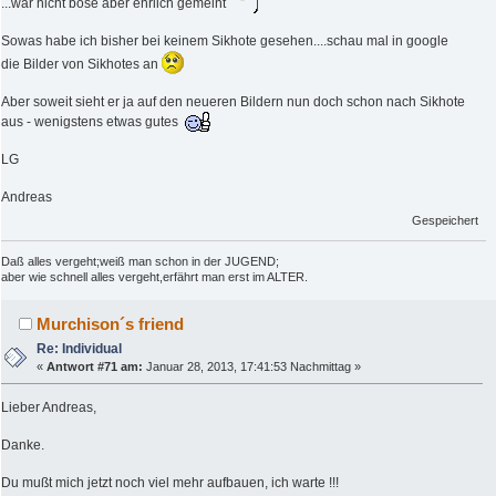
...war nicht böse aber ehrlich gemeint
Sowas habe ich bisher bei keinem Sikhote gesehen....schau mal in google
die Bilder von Sikhotes an
Aber soweit sieht er ja auf den neueren Bildern nun doch schon nach Sikhote
aus - wenigstens etwas gutes
LG
Andreas
Gespeichert
Daß alles vergeht;weiß man schon in der JUGEND;
aber wie schnell alles vergeht,erfährt man erst im ALTER.
Murchison´s friend
Re: Individual
«
Antwort #71 am:
Januar 28, 2013, 17:41:53 Nachmittag »
Lieber Andreas,
Danke.
Du mußt mich jetzt noch viel mehr aufbauen, ich warte !!!