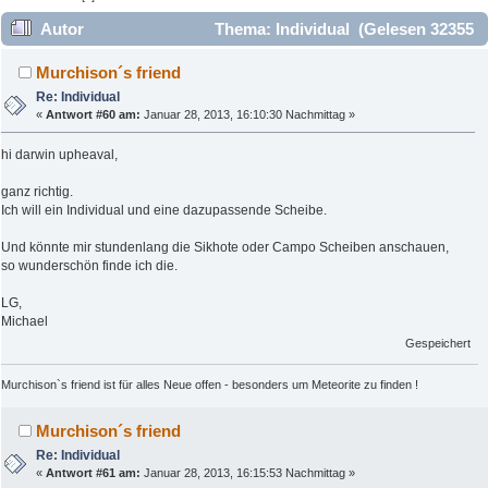
Autor
Thema: Individual (Gelesen 32355
mal)
Murchison´s friend
Re: Individual
«
Antwort #60 am:
Januar 28, 2013, 16:10:30 Nachmittag »
hi darwin upheaval,
ganz richtig.
Ich will ein Individual und eine dazupassende Scheibe.
Und könnte mir stundenlang die Sikhote oder Campo Scheiben anschauen,
so wunderschön finde ich die.
LG,
Michael
Gespeichert
Murchison`s friend ist für alles Neue offen - besonders um Meteorite zu finden !
Murchison´s friend
Re: Individual
«
Antwort #61 am:
Januar 28, 2013, 16:15:53 Nachmittag »