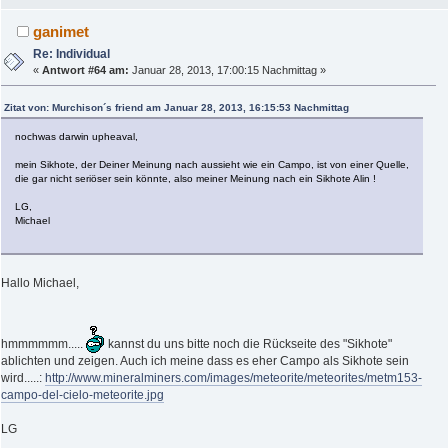
ganimet
Re: Individual
«
Antwort #64 am:
Januar 28, 2013, 17:00:15 Nachmittag »
Zitat von: Murchison´s friend am Januar 28, 2013, 16:15:53 Nachmittag
nochwas darwin upheaval,
mein Sikhote, der Deiner Meinung nach aussieht wie ein Campo, ist von einer Quelle,
die gar nicht seriöser sein könnte, also meiner Meinung nach ein Sikhote Alin !
LG,
Michael
Hallo Michael,
hmmmmmm.....
kannst du uns bitte noch die Rückseite des "Sikhote"
ablichten und zeigen. Auch ich meine dass es eher Campo als Sikhote sein
wird.....:
http://www.mineralminers.com/images/meteorite/meteorites/metm153-
campo-del-cielo-meteorite.jpg
LG