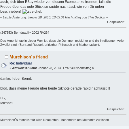
auch, sich über EBay wieder von diesem Exemplar zu trennen, falls die
Freude über das gute Stück so rapide nachlässt, wie von Dir unten
beschrieben!
«
Letzte Änderung: Januar 28, 2013, 18:05:34 Nachmittag von Thin Section
»
Gespeichert
(247553) Berndpauli = 2002 RV234
Das Ärgerlichste in dieser Welt ist, dass die Dummen todsicher und die Intelligenten voller
Zweifel sind. (Bertrand Russell, britischer Philosoph und Mathematiker).
Murchison´s friend
Re: Individual
«
Antwort #73 am:
Januar 28, 2013, 17:48:40 Nachmittag »
danke, lieber Bernd,
blöd, dass meine Freude über beide Sikhote gerade rapid nachlässt !!!
LG,
Michael
Gespeichert
Murchison`s friend ist für alles Neue offen - besonders um Meteorite zu finden !