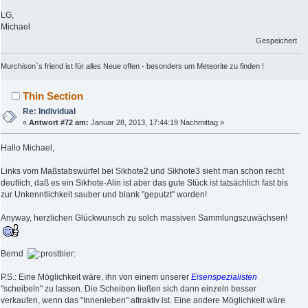
LG,
Michael
Gespeichert
Murchison`s friend ist für alles Neue offen - besonders um Meteorite zu finden !
Thin Section
Re: Individual
«
Antwort #72 am:
Januar 28, 2013, 17:44:19 Nachmittag »
Hallo Michael,
Links vom Maßstabswürfel bei Sikhote2 und Sikhote3 sieht man schon recht
deutlich, daß es ein Sikhote-Alin ist aber das gute Stück ist tatsächlich fast bis
zur Unkenntlichkeit sauber und blank "geputzt" worden!
Anyway, herzlichen Glückwunsch zu solch massiven Sammlungszuwächsen!
Bernd
P.S.: Eine Möglichkeit wäre, ihn von einem unserer
Eisenspezialisten
"scheibeln" zu lassen. Die Scheiben ließen sich dann einzeln besser
verkaufen, wenn das "Innenleben" attraktiv ist. Eine andere Möglichkeit wäre