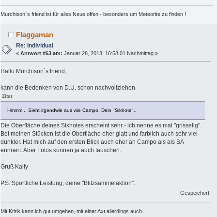
Murchison`s friend ist für alles Neue offen - besonders um Meteorite zu finden !
Flaggaman
Re: Individual
«
Antwort #63 am:
Januar 28, 2013, 16:58:01 Nachmittag »
Hallo Murchison´s friend,
kann die Bedenken von D.U. schon nachvollziehen.
Zitat
Hmmm... Sieht irgendwie aus wie Campo, Dein "Sikhote"..
Die Oberfläche deines Sikhotes erscheint sehr - ich nenne es mal "grisselig".
Bei meinen Stücken ist die Oberfläche eher glatt und farblich auch sehr viel
dunkler. Hat mich auf den ersten Blick auch eher an Campo als als SA
erinnert. Aber Fotos können ja auch täuschen.
Gruß Kally
P.S. Sportliche Leistung, deine "Blitzsammelaktion".
Gespeichert
Mit Kritik kann ich gut umgehen, mit einer Axt allerdings auch.