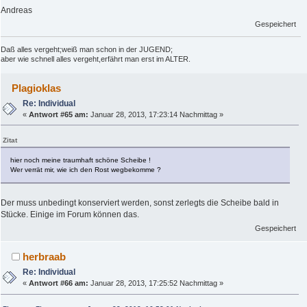
Andreas
Gespeichert
Daß alles vergeht;weiß man schon in der JUGEND;
aber wie schnell alles vergeht,erfährt man erst im ALTER.
Plagioklas
Re: Individual
«
Antwort #65 am:
Januar 28, 2013, 17:23:14 Nachmittag »
Zitat
hier noch meine traumhaft schöne Scheibe !
Wer verrät mir, wie ich den Rost wegbekomme ?
Der muss unbedingt konserviert werden, sonst zerlegts die Scheibe bald in
Stücke. Einige im Forum können das.
Gespeichert
herbraab
Re: Individual
«
Antwort #66 am:
Januar 28, 2013, 17:25:52 Nachmittag »