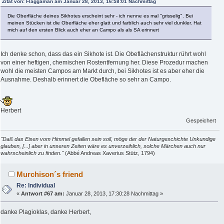
Zitat von: Flaggaman am Januar 28, 2013, 16:58:01 Nachmittag
Die Oberfläche deines Sikhotes erscheint sehr - ich nenne es mal "grisselig". Bei
meinen Stücken ist die Oberfläche eher glatt und farblich auch sehr viel dunkler. Hat
mich auf den ersten Blick auch eher an Campo als als SA erinnert
Ich denke schon, dass das ein Sikhote ist. Die Obeflächenstruktur rührt wohl
von einer heftigen, chemischen Rostentfernung her. Diese Prozedur machen
wohl die meisten Campos am Markt durch, bei Sikhotes ist es aber eher die
Ausnahme. Deshalb erinnert die Obefläche so sehr an Campo.
Herbert
Gespeichert
"Daß das Eisen vom Himmel gefallen sein soll, möge der der Naturgeschichte Unkundige
glauben, [...] aber in unseren Zeiten wäre es unverzeihlich, solche Märchen auch nur
wahrscheinlich zu finden."
(Abbé Andreas Xaverius Stütz, 1794)
Murchison´s friend
Re: Individual
«
Antwort #67 am:
Januar 28, 2013, 17:30:28 Nachmittag »
danke Plagioklas, danke Herbert,