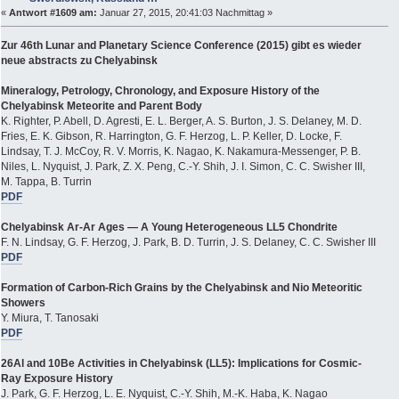
«
Antwort #1609 am:
Januar 27, 2015, 20:41:03 Nachmittag »
Zur 46th Lunar and Planetary Science Conference (2015) gibt es wieder
neue abstracts zu Chelyabinsk
Mineralogy, Petrology, Chronology, and Exposure History of the
Chelyabinsk Meteorite and Parent Body
K. Righter, P. Abell, D. Agresti, E. L. Berger, A. S. Burton, J. S. Delaney, M. D.
Fries, E. K. Gibson, R. Harrington, G. F. Herzog, L. P. Keller, D. Locke, F.
Lindsay, T. J. McCoy, R. V. Morris, K. Nagao, K. Nakamura-Messenger, P. B.
Niles, L. Nyquist, J. Park, Z. X. Peng, C.-Y. Shih, J. I. Simon, C. C. Swisher III,
M. Tappa, B. Turrin
PDF
Chelyabinsk Ar-Ar Ages — A Young Heterogeneous LL5 Chondrite
F. N. Lindsay, G. F. Herzog, J. Park, B. D. Turrin, J. S. Delaney, C. C. Swisher III
PDF
Formation of Carbon-Rich Grains by the Chelyabinsk and Nio Meteoritic
Showers
Y. Miura, T. Tanosaki
PDF
26Al and 10Be Activities in Chelyabinsk (LL5): Implications for Cosmic-
Ray Exposure History
J. Park, G. F. Herzog, L. E. Nyquist, C.-Y. Shih, M.-K. Haba, K. Nagao