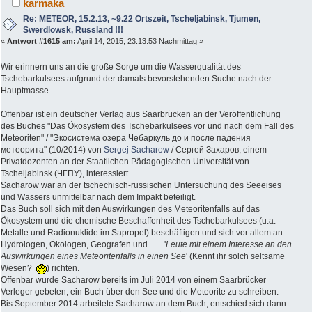
karmaka
Re: METEOR, 15.2.13, ~9.22 Ortszeit, Tscheljabinsk, Tjumen,
Swerdlowsk, Russland !!!
«
Antwort #1615 am:
April 14, 2015, 23:13:53 Nachmittag »
Wir erinnern uns an die große Sorge um die Wasserqualität des
Tschebarkulsees aufgrund der damals bevorstehenden Suche nach der
Hauptmasse.
Offenbar ist ein deutscher Verlag aus Saarbrücken an der Veröffentlichung
des Buches "Das Ökosystem des Tschebarkulsees vor und nach dem Fall des
Meteoriten" / "Экосистема озера Чебаркуль до и после падения
метеорита" (10/2014) von
Sergej Sacharow
/ Сергей Захаров, einem
Privatdozenten an der Staatlichen Pädagogischen Universität von
Tscheljabinsk (ЧГПУ), interessiert.
Sacharow war an der tschechisch-russischen Untersuchung des Seeeises
und Wassers unmittelbar nach dem Impakt beteiligt.
Das Buch soll sich mit den Auswirkungen des Meteoritenfalls auf das
Ökosystem und die chemische Beschaffenheit des Tschebarkulsees (u.a.
Metalle und Radionuklide im Sapropel) beschäftigen und sich vor allem an
Hydrologen, Ökologen, Geografen und ...... '
Leute mit einem Interesse an den
Auswirkungen eines Meteoritenfalls in einen See
' (Kennt ihr solch seltsame
Wesen?
) richten.
Offenbar wurde Sacharow bereits im Juli 2014 von einem Saarbrücker
Verleger gebeten, ein Buch über den See und die Meteorite zu schreiben.
Bis September 2014 arbeitete Sacharow an dem Buch, entschied sich dann