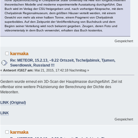
hohe Spitzenforschung in Chelyabinsk State University mit Hilfe von fortgeschrittenen
theoretischen Modelle und moderne experimentelle Ausstattung durchgeführt. Das
Buch wird im Verlag der CSU freigegeben und, nach vorheriger Absprache, mit dem
Chelyabinsk Regionalmuseum, dem größten Häuser verteilt werden, mit einem
Gewicht von mehr als einer halben Tonne, einem Fragment von Chelyabinsk
superbolides. Auf den Zeitpunkt der Veröffentlichung von Buchdruck und dem
Beginn seiner Verteilung wird noch bekannt gegeben. Zeugen, deren Foto und
videometerialy in dem Buch verwendet, erhalten das Buch kostenlos.
Gespeichert
karmaka
Re: METEOR, 15.2.13, ~9.22 Ortszeit, Tscheljabinsk, Tjumen,
Swerdlowsk, Russland !!!
«
Antwort #1617 am:
Mai 21, 2015, 17:42:18 Nachmittag »
Gestern wurde erneut ein 3D-Scan der Hauptmasse durchgeführt. Ziel ist
offenbar eine weitere Präzisierung der Berechnung der Dichte des
Meteoriten.
LINK (Original)
LINK
Gespeichert
karmaka