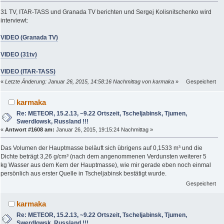
31 TV, ITAR-TASS und Granada TV berichten und Sergej Kolisnitschenko wird
interviewt:
VIDEO (Granada TV)
VIDEO (31tv)
VIDEO (ITAR-TASS)
«
Letzte Änderung: Januar 26, 2015, 14:58:16 Nachmittag von karmaka
»
Gespeichert
karmaka
Re: METEOR, 15.2.13, ~9.22 Ortszeit, Tscheljabinsk, Tjumen,
Swerdlowsk, Russland !!!
«
Antwort #1608 am:
Januar 26, 2015, 19:15:24 Nachmittag »
Das Volumen der Hauptmasse beläuft sich übrigens auf 0,1533 m³ und die
Dichte beträgt 3,26 g/cm³ (nach dem angenommenen Verdunsten weiterer 5
kg Wasser aus dem Kern der Hauptmasse), wie mir gerade eben noch einmal
persönlich aus erster Quelle in Tscheljabinsk bestätigt wurde.
Gespeichert
karmaka
Re: METEOR, 15.2.13, ~9.22 Ortszeit, Tscheljabinsk, Tjumen,
Swerdlowsk, Russland !!!