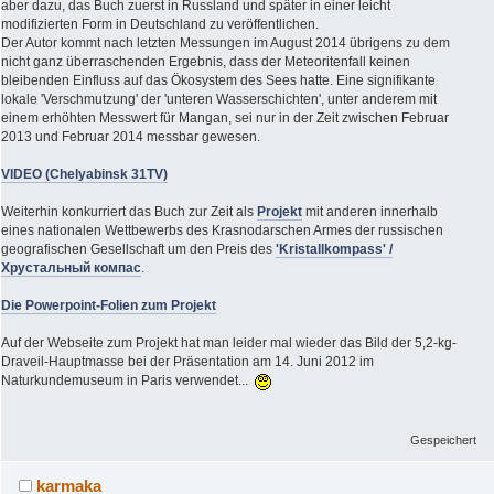
aber dazu, das Buch zuerst in Russland und später in einer leicht
modifizierten Form in Deutschland zu veröffentlichen.
Der Autor kommt nach letzten Messungen im August 2014 übrigens zu dem
nicht ganz überraschenden Ergebnis, dass der Meteoritenfall keinen
bleibenden Einfluss auf das Ökosystem des Sees hatte. Eine signifikante
lokale 'Verschmutzung' der 'unteren Wasserschichten', unter anderem mit
einem erhöhten Messwert für Mangan, sei nur in der Zeit zwischen Februar
2013 und Februar 2014 messbar gewesen.
VIDEO (Chelyabinsk 31TV)
Weiterhin konkurriert das Buch zur Zeit als
Projekt
mit anderen innerhalb
eines nationalen Wettbewerbs des Krasnodarschen Armes der russischen
geografischen Gesellschaft um den Preis des
'Kristallkompass' /
Хрустальный компас
.
Die Powerpoint-Folien zum Projekt
Auf der Webseite zum Projekt hat man leider mal wieder das Bild der 5,2-kg-
Draveil-Hauptmasse bei der Präsentation am 14. Juni 2012 im
Naturkundemuseum in Paris verwendet...
Gespeichert
karmaka