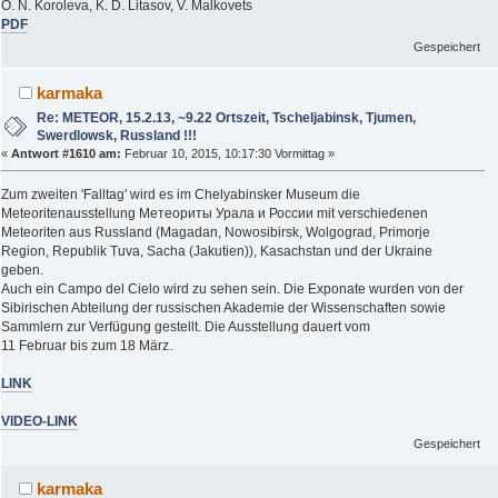
O. N. Koroleva, K. D. Litasov, V. Malkovets
PDF
Gespeichert
karmaka
Re: METEOR, 15.2.13, ~9.22 Ortszeit, Tscheljabinsk, Tjumen,
Swerdlowsk, Russland !!!
«
Antwort #1610 am:
Februar 10, 2015, 10:17:30 Vormittag »
Zum zweiten 'Falltag' wird es im Chelyabinsker Museum die
Meteoritenausstellung Метеориты Урала и России mit verschiedenen
Meteoriten aus Russland (Magadan, Nowosibirsk, Wolgograd, Primorje
Region, Republik Tuva, Sacha (Jakutien)), Kasachstan und der Ukraine
geben.
Auch ein Campo del Cielo wird zu sehen sein. Die Exponate wurden von der
Sibirischen Abteilung der russischen Akademie der Wissenschaften sowie
Sammlern zur Verfügung gestellt. Die Ausstellung dauert vom
11 Februar bis zum 18 März.
LINK
VIDEO-LINK
Gespeichert
karmaka