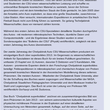
und kosmischer Staub zu studieren. Trotz der tiefen Schnee und Frost, Mitarbeiter
und Studenten der CSU einen wissenschaftlichen Leistung und schaffte es
unbezahlbar Beispiele kosmischen Material zu sammeln, bevor der Schnee
geschmolzen und mit dem himmlischen Staub der Erde gemischt. Im Jahr 2005 über
der Antarktis zehn Auto explodiert, so dass eine große Staubwolke, zasechёnnoe
Lidar-Station. Aber versucht, internationalen Expeditionen in antarktischen Eis frisch
Fireball Staub nicht zum Erfolg führen zu sammeln. So gelang Tscheljabinsk
Wissenschaftler, dass vor niemand zählen konnte.
Während des ersten Jahres der CSU-Spezialisten detaillierte Studien durchgeführt
des Autos - mit modernen mikroskopischen Techniken, räumliche Daten und
Computermodelle - und die Ergebnisse dieser Studien wurden in einer
Sonderausgabe des "Bulletins der CSU" (Physik) veröffentlicht, zeitgleich mit dem
ersten Jahrestag des Autos übereinstimmt.
Der zweite Jahrestag der Chelyabinsk Auto CSU Wissenschaftlern produziert ein
einzigartiges Buch über superbolides 2013. Im Gegensatz zu wissenschaftlichen
Artikeln für Spezialisten ist dieses Buch für ein breites Publikum geschrieben. Es
umfasste 15 Kapitel von 11 Autoren, darunter 5 Doktoren und 5 Kandidaten. Alle
Autoren - prominente Experten direkt in den Forschungs Chelyabinsk superbolides
beteiligt: ​​Feldexpeditionen in mikroskopischen und chemischen Analyse von Proben
gesammelt kosmischen Material in der theoretischen Modellierung dieses seltenes
Phänomen. Die meisten Autoren - Mitarbeiter der Chelyabinsk State University, aber
für die Schaffung des Buches waren zugezogen und Wissenschaftler der NASA,
Chelyabinsk Staatlichen Pädagogischen Universität und dem Moskauer Institut für
Stahl und Legierungen. Das Buch ist unter der Leitung von Professor NN
veröffentlicht Gor'kavyi und AE Dudorova.
Das Buch "Chelyabinsk superbolides" zeichnet ein zusammenhängendes Bild von
dem Phänomen im Jahr 2013 - von seinem astronomischen kulturelle Aspekte von
physischer nichtlineare Prozesse in der Explosion auf einer detaillierten
Untersuchung von Meteoriten gesammelt. Auflage, auf der einen Seite, auf der