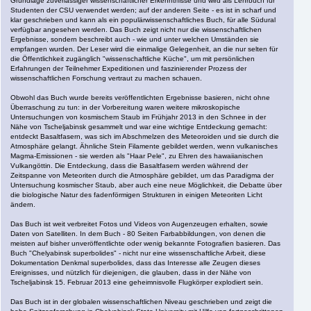
Grundlage zuverlässiger wissenschaftlicher Erkenntnisse und wird als Lehrbuch für
Studenten der CSU verwendet werden; auf der anderen Seite - es ist in scharf und
klar geschrieben und kann als ein populärwissenschaftliches Buch, für alle Südural
verfügbar angesehen werden. Das Buch zeigt nicht nur die wissenschaftlichen
Ergebnisse, sondern beschreibt auch - wie und unter welchen Umständen sie
empfangen wurden. Der Leser wird die einmalige Gelegenheit, an die nur selten für
die Öffentlichkeit zugänglich "wissenschaftliche Küche", um mit persönlichen
Erfahrungen der Teilnehmer Expeditionen und faszinierender Prozess der
wissenschaftlichen Forschung vertraut zu machen schauen.
Obwohl das Buch wurde bereits veröffentlichten Ergebnisse basieren, nicht ohne
Überraschung zu tun: in der Vorbereitung waren weitere mikroskopische
Untersuchungen von kosmischem Staub im Frühjahr 2013 in den Schnee in der
Nähe von Tscheljabinsk gesammelt und war eine wichtige Entdeckung gemacht:
entdeckt Basaltfasern, was sich im Abschmelzen des Meteoroiden und sie durch die
Atmosphäre gelangt. Ähnliche Stein Filamente gebildet werden, wenn vulkanisches
Magma-Emissionen - sie werden als "Haar Pele", zu Ehren des hawaiianischen
Vulkangöttin. Die Entdeckung, dass die Basaltfasern werden während der
Zeitspanne von Meteoriten durch die Atmosphäre gebildet, um das Paradigma der
Untersuchung kosmischer Staub, aber auch eine neue Möglichkeit, die Debatte über
die biologische Natur des fadenförmigen Strukturen in einigen Meteoriten Licht
ändern.
Das Buch ist weit verbreitet Fotos und Videos von Augenzeugen erhalten, sowie
Daten von Satelliten. In dem Buch - 80 Seiten Farbabbildungen, von denen die
meisten auf bisher unveröffentlichte oder wenig bekannte Fotografien basieren. Das
Buch "Chelyabinsk superbolides" - nicht nur eine wissenschaftliche Arbeit, diese
Dokumentation Denkmal superbolides, dass das Interesse alle Zeugen dieses
Ereignisses, und nützlich für diejenigen, die glauben, dass in der Nähe von
Tscheljabinsk 15. Februar 2013 eine geheimnisvolle Flugkörper explodiert sein.
Das Buch ist in der globalen wissenschaftlichen Niveau geschrieben und zeigt die