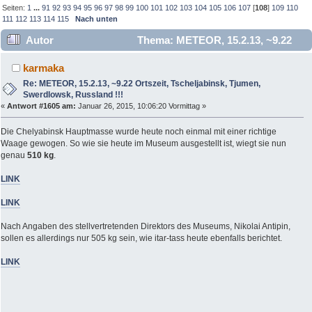
Seiten:
1
...
91
92
93
94
95
96
97
98
99
100
101
102
103
104
105
106
107
[
108
]
109
110
111
112
113
114
115
Nach unten
Autor
Thema: METEOR, 15.2.13, ~9.22
Ortszeit, Tscheljabinsk, Tjumen, Swerdlowsk, Russland !!!
karmaka
(Gelesen 844759 mal)
Re: METEOR, 15.2.13, ~9.22 Ortszeit, Tscheljabinsk, Tjumen,
Swerdlowsk, Russland !!!
«
Antwort #1605 am:
Januar 26, 2015, 10:06:20 Vormittag »
Die Chelyabinsk Hauptmasse wurde heute noch einmal mit einer richtige
Waage gewogen. So wie sie heute im Museum ausgestellt ist, wiegt sie nun
genau
510 kg
.
LINK
LINK
Nach Angaben des stellvertretenden Direktors des Museums, Nikolai Antipin,
sollen es allerdings nur 505 kg sein, wie itar-tass heute ebenfalls berichtet.
LINK