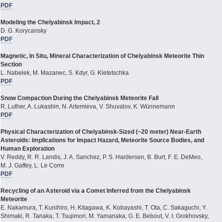
PDF
Modeling the Chelyabinsk Impact, 2
D. G. Korycansky
PDF
Magnetic, In Situ, Mineral Characterization of Chelyabinsk Meteorite Thin
Section
L. Nabelek, M. Mazanec, S. Kdyr, G. Kletetschka
PDF
Snow Compaction During the Chelyabinsk Meteorite Fall
R. Luther, A. Lukashin, N. Artemieva, V. Shuvalov, K. Wünnemann
PDF
Physical Characterization of Chelyabinsk-Sized (~20 meter) Near-Earth
Asteroids: Implications for Impact Hazard, Meteorite Source Bodies, and
Human Exploration
V. Reddy, R. R. Landis, J. A. Sanchez, P. S. Hardersen, B. Burt, F. E. DeMeo,
M. J. Gaffey, L. Le Corre
PDF
Recycling of an Asteroid via a Comet Inferred from the Chelyabinsk
Meteorite
E. Nakamura, T. Kunihiro, H. Kitagawa, K. Kobayashi, T. Ota, C. Sakaguchi, Y.
Shimaki, R. Tanaka, T. Tsujimori, M. Yamanaka, G. E. Bebout, V. I. Grokhovsky,