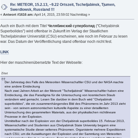
Re: METEOR, 15.2.13, ~9.22 Ortszeit, Tscheljabinsk, Tjumen,
Swerdlowsk, Russland !!!
«
Antwort #1616 am:
April 14, 2015, 23:59:02 Nachmittag »
Auch ein Buch mit dem Titel
Челябинский суперболид
("Chelyabinsk
Superbolides") wird offenbar in Zukunft im Verlag der Staatlichen
Tscheljabinsker Universität (CSU) erscheinen, wie noch im Februar zu lesen
war. Das Datum der Veröffentlichung stand offenbar noch nicht fest.
LINK
Hier der maschinenübersetzte Text der Webseite:
Zitat
Der Jahrestag des Falls des Meteoriten Wissenschaftler CSU und der NASA machte
eine andere Entdeckung
Nach zwei Jahren Arbeit an der Meteorit "Tscheljabinsk" Wissenschaftler haben eine
Entdeckung, die das Paradigma für die Untersuchung von kosmischem Staub
verändern wird gemacht. Lesen Sie darüber in dem Buch wird "Chelyabinsk
superbolides", die ein zusammenhängendes Bild des Phänomens im Jahr 2013 zieht
sein - von seinem astronomischen kulturelle Aspekte zu einer detaillierten
Untersuchung des gesammelten Materials, aus der physikalischen nichtlineare
Prozesse in der Explosion.
Unmittelbar nach der Explosion von der Chelyabinsk superbolides 15. Februar 2013,
Wissenschaftler und Studenten aus Chelyabinsk State University begann eine
systematische Studie dieser seltenes Phänomen. Organisierte mehrere Expeditionen
nach CSU, um die Auswirkungen der Explosion und der Sammlung von Meteoriten