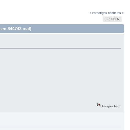
« vorheriges
nächstes »
DRUCKEN
sen 844743 mal)
Gespeichert