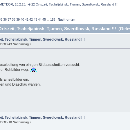
METEOR, 15.2.13, ~9.22 Ortszeit, Tscheljabinsk, Tjumen, Swerdlowsk, Russland !!!
35
36
37
38
39
40
41
42
43
44
45
...
115
Nach unten
tszeit, Tscheljabinsk, Tjumen, Swerdlowsk, Russland !!! (Gele
it, Tscheljabinsk, Tjumen, Swerdlowsk, Russland !!!
19:03:43 Nachmittag »
bearbeitung von einigen Bildausschnitten versucht.
der Rohbilder weg.
ls Einzelbilder ein.
aden und Diaschau wählen.
it, Tscheljabinsk, Tjumen, Swerdlowsk, Russland !!!
19:05:18 Nachmittag »