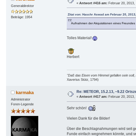
«
Antwort #416 am:
Februar 20, 2013, 
Generaldirektor
Zitat von: Haschr Aswad am Februar 20, 2013
Beiträge: 1954
Aufnahmen der Akquisitionen eines Freundes v
Tolles Material!
Herbert
"Daß das Eisen vom Himmel gefallen sein soll, 
Xaverius Stütz, 1794)
Re: METEOR, 15.2.13, ~9.22 Ortsze
karmaka
«
Antwort #417 am:
Februar 20, 2013, 
Administrator
Foren-Legende
Sehr schön!
Vielen Dank für die Bilder!
Über die Beschlagnahmungen wird seit ges
Funde einfach wegnehmen könnte, und ver