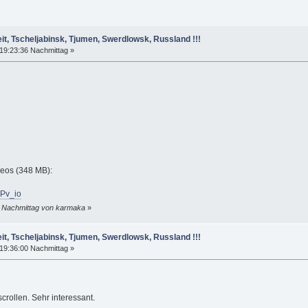
it, Tscheljabinsk, Tjumen, Swerdlowsk, Russland !!!
19:23:36 Nachmittag »
deos (348 MB):
Pv_io
8 Nachmittag von karmaka
»
it, Tscheljabinsk, Tjumen, Swerdlowsk, Russland !!!
19:36:00 Nachmittag »
rollen. Sehr interessant.