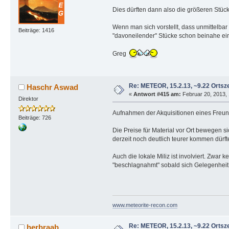
Dies dürften dann also die größeren Stücke
Wenn man sich vorstellt, dass unmittelbar
Beiträge: 1416
"davoneilender" Stücke schon beinahe ein
Greg
Re: METEOR, 15.2.13, ~9.22 Ortsze
Haschr Aswad
«
Antwort #415 am:
Februar 20, 2013, 
Direktor
Aufnahmen der Akquisitionen eines Freund
Beiträge: 726
Die Preise für Material vor Ort bewegen s
derzeit noch deutlich teurer kommen dürft
Auch die lokale Miliz ist involviert. Zwa
"beschlagnahmt" sobald sich Gelegenheit 
www.meteorite-recon.com
Re: METEOR, 15.2.13, ~9.22 Ortsze
herbraab