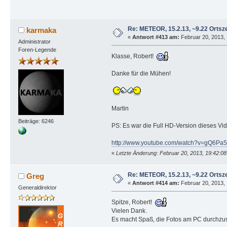
Re: METEOR, 15.2.13, ~9.22 Ortsze
karmaka
«
Antwort #413 am:
Februar 20, 2013, 
Administrator
Foren-Legende
Klasse, Robert!
Danke für die Mühen!
Martin
Beiträge: 6246
PS: Es war die Full HD-Version dieses Vi
http://www.youtube.com/watch?v=gQ6Pa5
«
Letzte Änderung: Februar 20, 2013, 19:42:0
Re: METEOR, 15.2.13, ~9.22 Ortsze
Greg
«
Antwort #414 am:
Februar 20, 2013, 
Generaldirektor
Spitze, Robert!
Vielen Dank.
Es macht Spaß, die Fotos am PC durchzusc