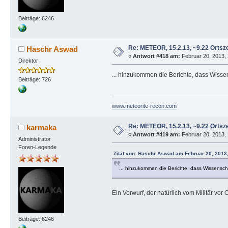
Beiträge: 6246
Re: METEOR, 15.2.13, ~9.22 Ortsze
Haschr Aswad
«
Antwort #418 am:
Februar 20, 2013, 
Direktor
... hinzukommen die Berichte, dass Wissen
Beiträge: 726
www.meteorite-recon.com
Re: METEOR, 15.2.13, ~9.22 Ortsze
karmaka
«
Antwort #419 am:
Februar 20, 2013, 
Administrator
Foren-Legende
Zitat von: Haschr Aswad am Februar 20, 2013
... hinzukommen die Berichte, dass Wissenscha
Ein Vorwurf, der natürlich vom Militär vor 
Beiträge: 6246