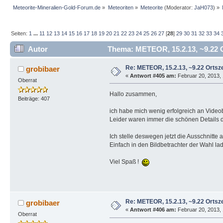
Meteorite-Mineralien-Gold-Forum.de
»
Meteoriten
»
Meteorite
(Moderator:
JaH073
) »
Seiten:
1
...
11
12
13
14
15
16
17
18
19
20
21
22
23
24
25
26
27
[
28
]
29
30
31
32
33
34
Autor
Thema: METEOR, 15.2.13, ~9.22 Or
Re: METEOR, 15.2.13, ~9.22 Ortsze
grobibaer
«
Antwort #405 am:
Februar 20, 2013, 
Oberrat
Hallo zusammen,
Beiträge: 407
ich habe mich wenig erfolgreich an Video
Leider waren immer die schönen Details 
Ich stelle deswegen jetzt die Ausschnitte a
Einfach in den Bildbetrachter der Wahl l
Viel Spaß !
Re: METEOR, 15.2.13, ~9.22 Ortsze
grobibaer
«
Antwort #406 am:
Februar 20, 2013, 
Oberrat