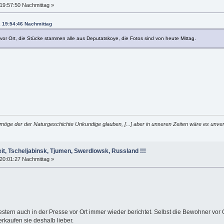
19:57:50 Nachmittag »
, 19:54:46 Nachmittag
or Ort, die Stücke stammen alle aus Deputatskoye, die Fotos sind von heute Mittag.
möge der der Naturgeschichte Unkundige glauben, [...] aber in unseren Zeiten wäre es unver
it, Tscheljabinsk, Tjumen, Swerdlowsk, Russland !!!
20:01:27 Nachmittag »
tern auch in der Presse vor Ort immer wieder berichtet. Selbst die Bewohner vor 
kaufen sie deshalb lieber.