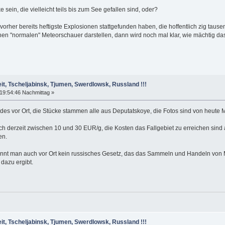
 sein, die vielleicht teils bis zum See gefallen sind, oder?
 vorher bereits heftigste Explosionen stattgefunden haben, die hoffentlich zig ta
en "normalen" Meteorschauer darstellen, dann wird noch mal klar, wie mächtig da
it, Tscheljabinsk, Tjumen, Swerdlowsk, Russland !!!
19:54:46 Nachmittag »
es vor Ort, die Stücke stammen alle aus Deputatskoye, die Fotos sind von heute M
ich derzeit zwischen 10 und 30 EUR/g, die Kosten das Fallgebiet zu erreichen sind
en.
r kennt man auch vor Ort kein russisches Gesetz, das das Sammeln und Handeln von 
dazu ergibt.
it, Tscheljabinsk, Tjumen, Swerdlowsk, Russland !!!