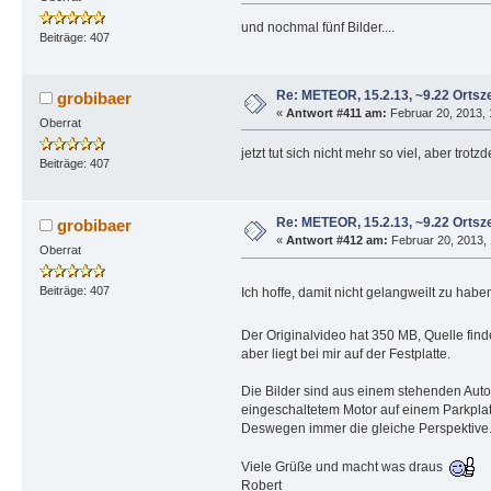
und nochmal fünf Bilder....
Beiträge: 407
Re: METEOR, 15.2.13, ~9.22 Ortsze
grobibaer
«
Antwort #411 am:
Februar 20, 2013, 
Oberrat
jetzt tut sich nicht mehr so viel, aber trot
Beiträge: 407
Re: METEOR, 15.2.13, ~9.22 Ortsze
grobibaer
«
Antwort #412 am:
Februar 20, 2013, 
Oberrat
Beiträge: 407
Ich hoffe, damit nicht gelangweilt zu hab
Der Originalvideo hat 350 MB, Quelle fin
aber liegt bei mir auf der Festplatte.
Die Bilder sind aus einem stehenden Auto
eingeschaltetem Motor auf einem Parkplatz
Deswegen immer die gleiche Perspektive
Viele Grüße und macht was draus
Robert