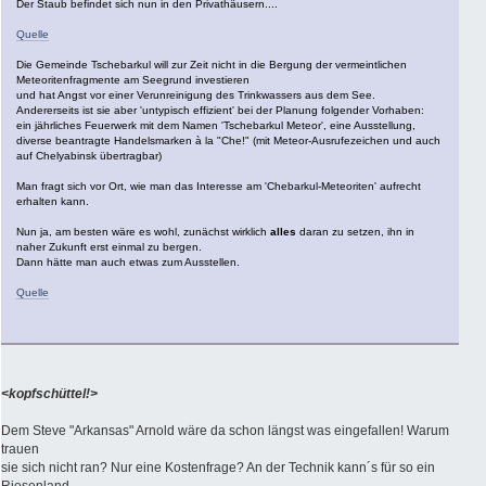
Der Staub befindet sich nun in den Privathäusern....
Quelle
Die Gemeinde Tschebarkul will zur Zeit nicht in die Bergung der vermeintlichen
Meteoritenfragmente am Seegrund investieren
und hat Angst vor einer Verunreinigung des Trinkwassers aus dem See.
Andererseits ist sie aber 'untypisch effizient' bei der Planung folgender Vorhaben:
ein jährliches Feuerwerk mit dem Namen 'Tschebarkul Meteor', eine Ausstellung,
diverse beantragte Handelsmarken à la "Che!" (mit Meteor-Ausrufezeichen und auch
auf Chelyabinsk übertragbar)
Man fragt sich vor Ort, wie man das Interesse am 'Chebarkul-Meteoriten' aufrecht
erhalten kann.
Nun ja, am besten wäre es wohl, zunächst wirklich
alles
daran zu setzen, ihn in
naher Zukunft erst einmal zu bergen.
Dann hätte man auch etwas zum Ausstellen.
Quelle
<kopfschüttel!>
Dem Steve "Arkansas" Arnold wäre da schon längst was eingefallen! Warum
trauen
sie sich nicht ran? Nur eine Kostenfrage? An der Technik kann´s für so ein
Riesenland