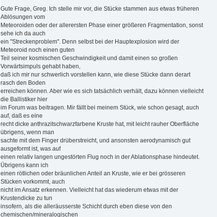
Gute Frage, Greg. Ich stelle mir vor, die Stücke stammen aus etwas früheren
Ablösungen vom
Meteoroiden oder der allerersten Phase einer größeren Fragmentation, sonst
sehe ich da auch
ein "Streckenproblem". Denn selbst bei der Hauptexplosion wird der
Meteoroid noch einen guten
Teil seiner kosmischen Geschwindigkeit und damit einen so großen
Vorwärtsimpuls gehabt haben,
daß ich mir nur schwerlich vorstellen kann, wie diese Stücke dann derart
rasch den Boden
erreichen können. Aber wie es sich tatsächlich verhält, dazu können vielleicht
die Ballistiker hier
im Forum was beitragen. Mir fällt bei meinem Stück, wie schon gesagt, auch
auf, daß es eine
recht dicke anthrazitschwarzfarbene Kruste hat, mit leicht rauher Oberfläche
übrigens, wenn man
sachte mit dem Finger drüberstreicht, und ansonsten aerodynamisch gut
ausgeformt ist, was auf
einen relativ langen ungestörten Flug noch in der Ablationsphase hindeutet.
Übrigens kann ich
einen rötlichen oder bräunlichen Anteil an Kruste, wie er bei grösseren
Stücken vorkommt, auch
nicht im Ansatz erkennen. Vielleicht hat das wiederum etwas mit der
Krustendicke zu tun
insofern, als die alleräusserste Schicht durch eben diese von den
chemischen/mineralogischen