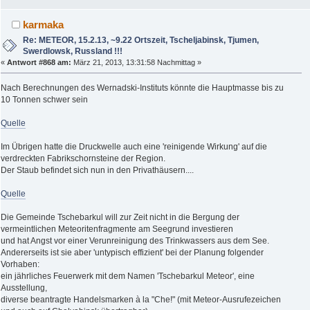
karmaka
Re: METEOR, 15.2.13, ~9.22 Ortszeit, Tscheljabinsk, Tjumen,
Swerdlowsk, Russland !!!
«
Antwort #868 am:
März 21, 2013, 13:31:58 Nachmittag »
Nach Berechnungen des Wernadski-Instituts könnte die Hauptmasse bis zu
10 Tonnen schwer sein
Quelle
Im Übrigen hatte die Druckwelle auch eine 'reinigende Wirkung' auf die
verdreckten Fabrikschornsteine der Region.
Der Staub befindet sich nun in den Privathäusern....
Quelle
Die Gemeinde Tschebarkul will zur Zeit nicht in die Bergung der
vermeintlichen Meteoritenfragmente am Seegrund investieren
und hat Angst vor einer Verunreinigung des Trinkwassers aus dem See.
Andererseits ist sie aber 'untypisch effizient' bei der Planung folgender
Vorhaben:
ein jährliches Feuerwerk mit dem Namen 'Tschebarkul Meteor', eine
Ausstellung,
diverse beantragte Handelsmarken à la "Che!" (mit Meteor-Ausrufezeichen