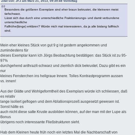
Zitat von: JFJ am März 21, 2013, 09:39:48 Vormittag
Besonders die größeren Exemplare sind eher braun bekrustet, die kleineren meist
tiefschwarz.
Lässt sich das durch eine unterschiedliche Fraktionierungs- und damit verbundene
unterschiedliche
Fallhöhe(länge) erklären? Würde mich mal interessieren, da ja alle bislang fallfrisch
sind.
Mein eher kleines Stück von gut 9 g ist gestern angekommen und
zumindestens für
dieses Exemplar kann ich Jörgs Beobachtung bestätigen: das Stück ist zu 95-
97%
durchgehend anthrazit-schwarz und ziemlich dick bekrustet. Dazu gibt es ein
nur
kleines Fensterchen ins hellgraue Innere. Tolles Kontrastprogramm aussen
vs. innen!
Aus der Glätte und Wohlgeformtheit des Exemplars würde ich schliessen, daß
es relativ
lange isoliert geflogen und dem Ablationsprozeß ausgesetzt gewesen ist.
Sonst hätte es
auch nicht diese satte Kruste ausbilden können, auf der man mit der Lupe als
Bonus
übrigens noch interessante Fließstrukturen sieht.
Hab dem Kleinen heute früh noch ein letztes Mal die Nachbarschaft von