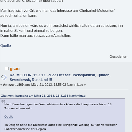
und auch auf Chelyabinsk übertragbar)
Man fragt sich vor Ort, wie man das Interesse am 'Chebarkul-Meteoriten'
aufrecht erhalten kann.
Nun ja, am besten wäre es wohl, zunächst wirklich
alles
daran zu setzen, ihn
in naher Zukunft erst einmal zu bergen.
Dann hätte man auch etwas zum Ausstellen.
Quelle
Gespeichert
gsac
Re: METEOR, 15.2.13, ~9.22 Ortszeit, Tscheljabinsk, Tjumen,
Swerdlowsk, Russland !!!
«
Antwort #869 am:
März 21, 2013, 13:55:02 Nachmittag »
Zitat von: karmaka am März 21, 2013, 13:31:58 Nachmittag
Nach Berechnungen des Wernadski-Instituts könnte die Hauptmasse bis zu 10
Tonnen schwer sein
Quelle
Im Übrigen hatte die Druckwelle auch eine 'reinigende Wirkung' auf die verdreckten
Fabrikschornsteine der Region.