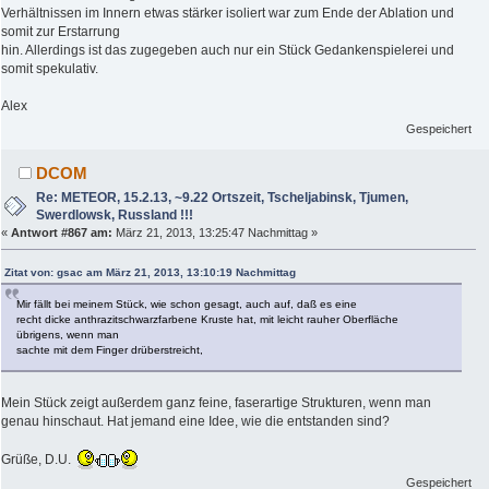
Verhältnissen im Innern etwas stärker isoliert war zum Ende der Ablation und
somit zur Erstarrung
hin. Allerdings ist das zugegeben auch nur ein Stück Gedankenspielerei und
somit spekulativ.
Alex
Gespeichert
DCOM
Re: METEOR, 15.2.13, ~9.22 Ortszeit, Tscheljabinsk, Tjumen,
Swerdlowsk, Russland !!!
«
Antwort #867 am:
März 21, 2013, 13:25:47 Nachmittag »
Zitat von: gsac am März 21, 2013, 13:10:19 Nachmittag
Mir fällt bei meinem Stück, wie schon gesagt, auch auf, daß es eine
recht dicke anthrazitschwarzfarbene Kruste hat, mit leicht rauher Oberfläche
übrigens, wenn man
sachte mit dem Finger drüberstreicht,
Mein Stück zeigt außerdem ganz feine, faserartige Strukturen, wenn man
genau hinschaut. Hat jemand eine Idee, wie die entstanden sind?
Grüße, D.U.
Gespeichert