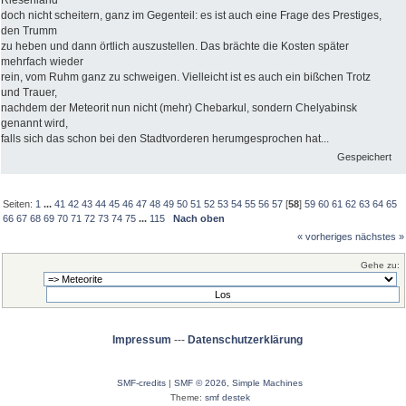
doch nicht scheitern, ganz im Gegenteil: es ist auch eine Frage des Prestiges,
den Trumm
zu heben und dann örtlich auszustellen. Das brächte die Kosten später
mehrfach wieder
rein, vom Ruhm ganz zu schweigen. Vielleicht ist es auch ein bißchen Trotz
und Trauer,
nachdem der Meteorit nun nicht (mehr) Chebarkul, sondern Chelyabinsk
genannt wird,
falls sich das schon bei den Stadtvorderen herumgesprochen hat...
Gespeichert
Seiten:
1
...
41
42
43
44
45
46
47
48
49
50
51
52
53
54
55
56
57
[
58
]
59
60
61
62
63
64
65
66
67
68
69
70
71
72
73
74
75
...
115
Nach oben
« vorheriges
nächstes »
Gehe zu:
Impressum
---
Datenschutzerklärung
SMF-credits
|
SMF © 2026
,
Simple Machines
Theme:
smf destek