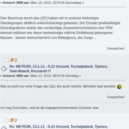
«
Antwort #858 am:
März 20, 2013, 23:54:06 Nachmittag »
Den Beschuss durch das
UFO
haben wir in unseren bisherigen
Überlegungen sträflich unberücksichtigt gelassen. Der Einsatz großkalibriger
Desintegratoren würde das verdächtige Zusammenschmelzen des TKW
ebenso erklären wie diese merkwürdige rötliche Einfärbung geborgener
Massen - kamen wahrscheinlich von Beteigeuze, die Jungs ...
Gespeichert
JFJ
Re: METEOR, 15.2.13, ~9.22 Ortszeit, Tscheljabinsk, Tjumen,
Swerdlowsk, Russland !!!
«
Antwort #859 am:
März 21, 2013, 08:54:48 Vormittag »
War ja wohl nur eine Frage der Zeit, bis auch solche Stimmen laut werden
Gespeichert
Ich mag Geschiebe, weil sie die entgegenkommendsten Gesteine sind.
JFJ
Re: METEOR, 15.2.13, ~9.22 Ortszeit, Tscheljabinsk, Tjumen,