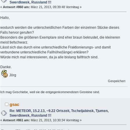
Swerdlowsk, Russland !!!
«
Antwort #860 am:
März 21, 2013, 09:39:48 Vormittag »
Hallo,
wodurch werden die unterscheidlichen Farben der einzelnen Stücke dieses
Falls hervor gerufen?
Besonders die größeren Exemplare sind eher braun bekrustet, die kleineren
meist tiefschwarz.
Lässt sich das durch eine unterschiedliche Fraktionierungs- und damit
verbundene unterschiedliche Fallhöhe(länge) erklären?
Würde mich mal interessieren, da ja alle bislang fallfrisch sind.
Danke.
Jörg
Gespeichert
Ich mag Geschiebe, weil sie die entgegenkommendsten Gesteine sind.
gsac
Re: METEOR, 15.2.13, ~9.22 Ortszeit, Tscheljabinsk, Tjumen,
Swerdlowsk, Russland !!!
«
Antwort #861 am:
März 21, 2013, 10:30:34 Vormittag »