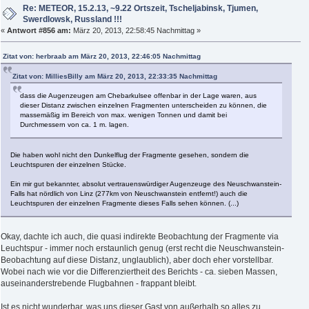
Re: METEOR, 15.2.13, ~9.22 Ortszeit, Tscheljabinsk, Tjumen,
Swerdlowsk, Russland !!!
«
Antwort #856 am:
März 20, 2013, 22:58:45 Nachmittag »
Zitat von: herbraab am März 20, 2013, 22:46:05 Nachmittag
Zitat von: MilliesBilly am März 20, 2013, 22:33:35 Nachmittag
dass die Augenzeugen am Chebarkulsee offenbar in der Lage waren, aus
dieser Distanz zwischen einzelnen Fragmenten unterscheiden zu können, die
massemäßig im Bereich von max. wenigen Tonnen und damit bei
Durchmessern von ca. 1 m. lagen.
Die haben wohl nicht den Dunkelflug der Fragmente gesehen, sondern die
Leuchtspuren der einzelnen Stücke.
Ein mir gut bekannter, absolut vertrauenswürdiger Augenzeuge des Neuschwanstein-
Falls hat nördlich von Linz (277km von Neuschwanstein entfernt!) auch die
Leuchtspuren der einzelnen Fragmente dieses Falls sehen können. (...)
Okay, dachte ich auch, die quasi indirekte Beobachtung der Fragmente via
Leuchtspur - immer noch erstaunlich genug (erst recht die Neuschwanstein-
Beobachtung auf diese Distanz, unglaublich), aber doch eher vorstellbar.
Wobei nach wie vor die Differenziertheit des Berichts - ca. sieben Massen,
auseinanderstrebende Flugbahnen - frappant bleibt.
Ist es nicht wunderbar, was uns dieser Gast von außerhalb so alles zu