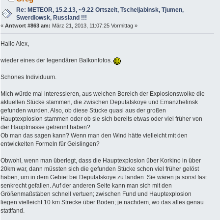
Re: METEOR, 15.2.13, ~9.22 Ortszeit, Tscheljabinsk, Tjumen,
Swerdlowsk, Russland !!!
«
Antwort #863 am:
März 21, 2013, 11:07:25 Vormittag »
Hallo Alex,
wieder eines der legendären Balkonfotos.
Schönes Individuum.
Mich würde mal interessieren, aus welchen Bereich der Explosionswolke die
aktuellen Stücke stammen, die zwischen Deputatskoye und Emanzhelinsk
gefunden wurden. Also, ob diese Stücke quasi aus der großen
Hauptexplosion stammen oder ob sie sich bereits etwas oder viel früher von
der Hauptmasse getrennt haben?
Ob man das sagen kann? Wenn man den Wind hätte vielleicht mit den
entwickelten Formeln für Geislingen?
Obwohl, wenn man überlegt, dass die Hauptexplosion über Korkino in über
20km war, dann müssten sich die gefunden Stücke schon viel früher gelöst
haben, um in dem Gebiet bei Deputatskoye zu landen. Sie wären ja sonst fast
senkrecht gefallen. Auf der anderen Seite kann man sich mit den
Größenmaßstäben schnell vertuen; zwischen Fund und Hauptexplosion
liegen vielleicht 10 km Strecke über Boden; je nachdem, wo das alles genau
stattfand.