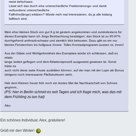
meist tiefschwarz.
Lässt sich das durch eine unterschiedliche Fraktionierungs- und damit
verbundene unterschiedliche
Fallhöhe(länge) erklären? Würde mich mal interessieren, da ja alle bislang
fallfrisch sind.
Mein eher kleines Stück von gut 9 g ist gestern angekommen und zumindestens für
dieses Exemplar kann ich Jörgs Beobachtung bestätigen: das Stück ist zu 95-97%
durchgehend anthrazit-schwarz und ziemlich dick bekrustet. Dazu gibt es ein nur
kleines Fensterchen ins hellgraue Innere. Tolles Kontrastprogramm aussen vs. innen!
Aus der Glätte und Wohlgeformtheit des Exemplars würde ich schliessen, daß es
relativ
lange isoliert geflogen und dem Ablationsprozeß ausgesetzt gewesen ist. Sonst
hätte es
auch nicht diese satte Kruste ausbilden können, auf der man mit der Lupe als Bonus
übrigens noch interessante Fließstrukturen sieht.
Hab dem Kleinen heute früh noch ein letztes Mal die Nachbarschaft von Schnee
gegönnt...
(PS: hier in Berlin schneit es seit Tagen und ich frage mich, was das mit
dem Frühling zu tun hat)
Alex
Ein schönes Individual, Alex, gratuliere!
Grüß mir den Winter!