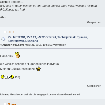
Schnee gegönnt...
(PS: hier in Berlin schneit es seit Tagen und ich frage mich, was das mit dem
Frühling zu tun hat)
Alex
Gespeichert
JFJ
Re: METEOR, 15.2.13, ~9.22 Ortszeit, Tscheljabinsk, Tjumen,
Swerdlowsk, Russland !!!
«
Antwort #862 am:
März 21, 2013, 10:56:23 Vormittag »
Hallo Alex
ein wirklich schönes, flugorientiertes Individual.
Meinen Glückwunsch dazu
Jörg
Gespeichert
Ich mag Geschiebe, weil sie die entgegenkommendsten Gesteine sind.
Greg