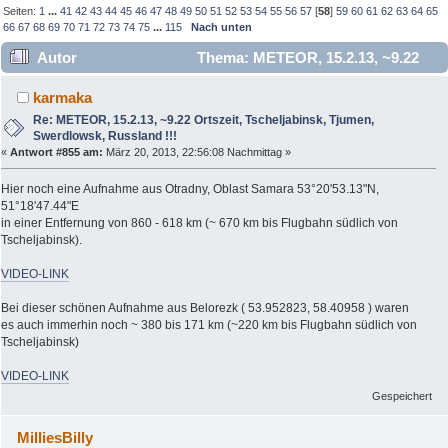
Seiten:
1
...
41
42
43
44
45
46
47
48
49
50
51
52
53
54
55
56
57
[
58
]
59
60
61
62
63
64
65
66
67
68
69
70
71
72
73
74
75
...
115
Nach unten
Autor
Thema: METEOR, 15.2.13, ~9.22
Ortszeit, Tscheljabinsk, Tjumen, Swerdlowsk, Russland !!!
karmaka
(Gelesen 844624 mal)
Re: METEOR, 15.2.13, ~9.22 Ortszeit, Tscheljabinsk, Tjumen,
Swerdlowsk, Russland !!!
«
Antwort #855 am:
März 20, 2013, 22:56:08 Nachmittag »
Hier noch eine Aufnahme aus Otradny, Oblast Samara 53°20'53.13"N,
51°18'47.44"E
in einer Entfernung von 860 - 618 km (~ 670 km bis Flugbahn südlich von
Tscheljabinsk).
VIDEO-LINK
Bei dieser schönen Aufnahme aus Belorezk ( 53.952823, 58.40958 ) waren
es auch immerhin noch ~ 380 bis 171 km (~220 km bis Flugbahn südlich von
Tscheljabinsk)
VIDEO-LINK
Gespeichert
MilliesBilly