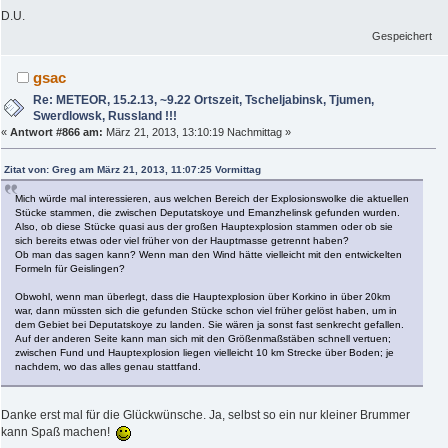
D.U.
Gespeichert
gsac
Re: METEOR, 15.2.13, ~9.22 Ortszeit, Tscheljabinsk, Tjumen,
Swerdlowsk, Russland !!!
«
Antwort #866 am:
März 21, 2013, 13:10:19 Nachmittag »
Zitat von: Greg am März 21, 2013, 11:07:25 Vormittag
Mich würde mal interessieren, aus welchen Bereich der Explosionswolke die aktuellen
Stücke stammen, die zwischen Deputatskoye und Emanzhelinsk gefunden wurden.
Also, ob diese Stücke quasi aus der großen Hauptexplosion stammen oder ob sie
sich bereits etwas oder viel früher von der Hauptmasse getrennt haben?
Ob man das sagen kann? Wenn man den Wind hätte vielleicht mit den entwickelten
Formeln für Geislingen?
Obwohl, wenn man überlegt, dass die Hauptexplosion über Korkino in über 20km
war, dann müssten sich die gefunden Stücke schon viel früher gelöst haben, um in
dem Gebiet bei Deputatskoye zu landen. Sie wären ja sonst fast senkrecht gefallen.
Auf der anderen Seite kann man sich mit den Größenmaßstäben schnell vertuen;
zwischen Fund und Hauptexplosion liegen vielleicht 10 km Strecke über Boden; je
nachdem, wo das alles genau stattfand.
Danke erst mal für die Glückwünsche. Ja, selbst so ein nur kleiner Brummer
kann Spaß machen!