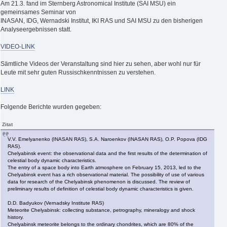
Am 21.3. fand im Sternberg Astronomical Institute (SAI MSU) ein
gemeinsames Seminar von
INASAN, IDG, Wernadski Institut, IKI RAS und SAI MSU zu den bisherigen
Analyseergebnissen statt.
VIDEO-LINK
Sämtliche Videos der Veranstaltung sind hier zu sehen, aber wohl nur für
Leute mit sehr guten Russischkenntnissen zu verstehen.
LINK
Folgende Berichte wurden gegeben:
Zitat
V.V. Emelyanenko (INASAN RAS), S.A. Naroenkov (INASAN RAS), O.P. Popova (IDG
RAS).
Chelyabinsk event: the observational data and the first results of the determination of
celestial body dynamic characteristics.
The entry of a space body into Earth atmosphere on February 15, 2013, led to the
Chelyabinsk event has a rich observational material. The possibility of use of various
data for research of the Chelyabinsk phenomenon is discussed. The review of
preliminary results of definition of celestial body dynamic characteristics is given.
D.D. Badyukov (Vernadsky Institute RAS)
Meteorite Chelyabinsk: collecting substance, petrography, mineralogy and shock
history.
Chelyabinsk meteorite belongs to the ordinary chondrites, which are 80% of the