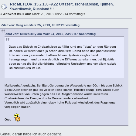
Re: METEOR, 15.2.13, ~9.22 Ortszeit, Tscheljabinsk, Tjumen,
Swerdlowsk, Russland !!!
«
Antwort #897 am:
März 25, 2013, 09:26:14 Vormittag »
Zitat von: Greg am März 25, 2013, 09:02:29 Vormittag
Zitat von: MilliesBilly am März 24, 2013, 23:00:57 Nachmittag
Dass das Eisloch im Chebarkulsee auffällig rund und "glatt" an den Rändern
ist, haben wir weiter oben ja schon diskutiert. Bernd hatte das phantastische
Foto und den gescannten Fallbericht von Bjurböle vergleichend
herangezogen, und da war deutlich die Differenz zu erkennen: bei Bjurböle
eben genau die Schollenbildung, elliptische Umrissform und vor allem radiale
Bruchstrukturen im Eis.
Mal laienhaft gedacht: Bei Bjurböle betrug die Wassertiefe nur 90cm bis zum Schlick.
Beim Durchbrechen gab es vielleicht eine starke "Rückfederung" bzw. Druck durch
Wasserwellen von unten gegen das Eis. Möglicherweise wurde im tieferen
Chebarkulsee die Energie durchs Wasser anders absorbiert.
Vermutlich wird zusätzlich eine relativ hohe Fallgeschwindigkkeit des Fragments
vorgelegen haben.
Greg
Genau daran habe ich auch gedacht.