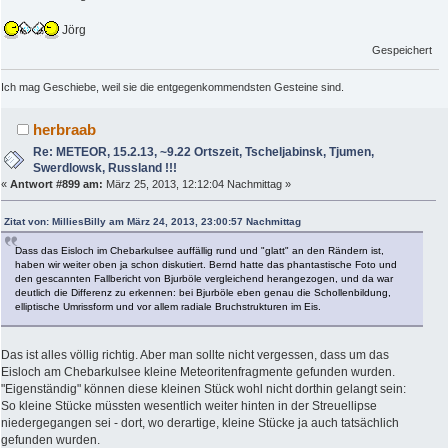
Jörg
Gespeichert
Ich mag Geschiebe, weil sie die entgegenkommendsten Gesteine sind.
herbraab
Re: METEOR, 15.2.13, ~9.22 Ortszeit, Tscheljabinsk, Tjumen,
Swerdlowsk, Russland !!!
«
Antwort #899 am:
März 25, 2013, 12:12:04 Nachmittag »
Zitat von: MilliesBilly am März 24, 2013, 23:00:57 Nachmittag
Dass das Eisloch im Chebarkulsee auffällig rund und "glatt" an den Rändern ist,
haben wir weiter oben ja schon diskutiert. Bernd hatte das phantastische Foto und
den gescannten Fallbericht von Bjurböle vergleichend herangezogen, und da war
deutlich die Differenz zu erkennen: bei Bjurböle eben genau die Schollenbildung,
elliptische Umrissform und vor allem radiale Bruchstrukturen im Eis.
Das ist alles völlig richtig. Aber man sollte nicht vergessen, dass um das
Eisloch am Chebarkulsee kleine Meteoritenfragmente gefunden wurden.
"Eigenständig" können diese kleinen Stück wohl nicht dorthin gelangt sein:
So kleine Stücke müssten wesentlich weiter hinten in der Streuellipse
niedergegangen sei - dort, wo derartige, kleine Stücke ja auch tatsächlich
gefunden wurden.