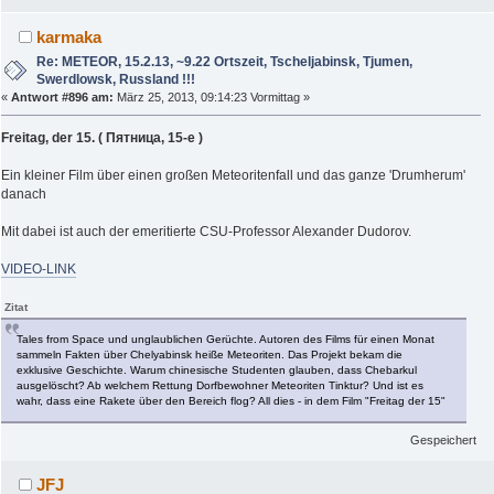
karmaka
Re: METEOR, 15.2.13, ~9.22 Ortszeit, Tscheljabinsk, Tjumen,
Swerdlowsk, Russland !!!
«
Antwort #896 am:
März 25, 2013, 09:14:23 Vormittag »
Freitag, der 15. ( Пятница, 15-е )
Ein kleiner Film über einen großen Meteoritenfall und das ganze 'Drumherum'
danach
Mit dabei ist auch der emeritierte CSU-Professor Alexander Dudorov.
VIDEO-LINK
Zitat
Tales from Space und unglaublichen Gerüchte. Autoren des Films für einen Monat
sammeln Fakten über Chelyabinsk heiße Meteoriten. Das Projekt bekam die
exklusive Geschichte. Warum chinesische Studenten glauben, dass Chebarkul
ausgelöscht? Ab welchem ​​Rettung Dorfbewohner Meteoriten Tinktur? Und ist es
wahr, dass eine Rakete über den Bereich flog? All dies - in dem Film "Freitag der 15"
Gespeichert
JFJ