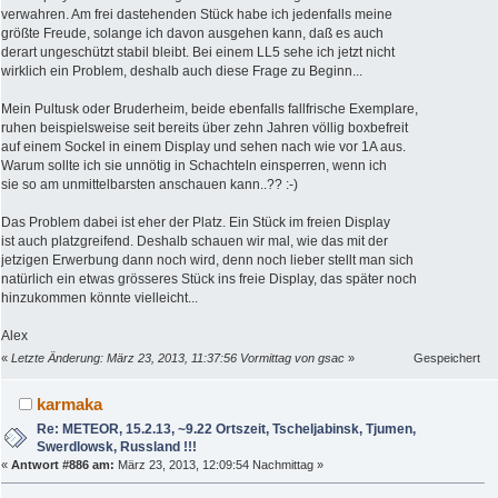
verwahren. Am frei dastehenden Stück habe ich jedenfalls meine
größte Freude, solange ich davon ausgehen kann, daß es auch
derart ungeschützt stabil bleibt. Bei einem LL5 sehe ich jetzt nicht
wirklich ein Problem, deshalb auch diese Frage zu Beginn...
Mein Pultusk oder Bruderheim, beide ebenfalls fallfrische Exemplare,
ruhen beispielsweise seit bereits über zehn Jahren völlig boxbefreit
auf einem Sockel in einem Display und sehen nach wie vor 1A aus.
Warum sollte ich sie unnötig in Schachteln einsperren, wenn ich
sie so am unmittelbarsten anschauen kann..?? :-)
Das Problem dabei ist eher der Platz. Ein Stück im freien Display
ist auch platzgreifend. Deshalb schauen wir mal, wie das mit der
jetzigen Erwerbung dann noch wird, denn noch lieber stellt man sich
natürlich ein etwas grösseres Stück ins freie Display, das später noch
hinzukommen könnte vielleicht...
Alex
«
Letzte Änderung: März 23, 2013, 11:37:56 Vormittag von gsac
»
Gespeichert
karmaka
Re: METEOR, 15.2.13, ~9.22 Ortszeit, Tscheljabinsk, Tjumen,
Swerdlowsk, Russland !!!
«
Antwort #886 am:
März 23, 2013, 12:09:54 Nachmittag »