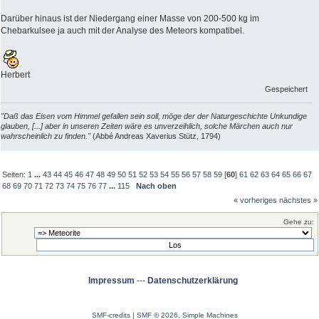
Darüber hinaus ist der Niedergang einer Masse von 200-500 kg im
Chebarkulsee ja auch mit der Analyse des Meteors kompatibel.
Herbert
Gespeichert
"Daß das Eisen vom Himmel gefallen sein soll, möge der der Naturgeschichte Unkundige
glauben, [...] aber in unseren Zeiten wäre es unverzeihlich, solche Märchen auch nur
wahrscheinlich zu finden."
(Abbé Andreas Xaverius Stütz, 1794)
Seiten:
1
...
43
44
45
46
47
48
49
50
51
52
53
54
55
56
57
58
59
[
60
]
61
62
63
64
65
66
67
68
69
70
71
72
73
74
75
76
77
...
115
Nach oben
« vorheriges
nächstes »
Gehe zu:
Impressum
---
Datenschutzerklärung
SMF-credits
|
SMF © 2026
,
Simple Machines