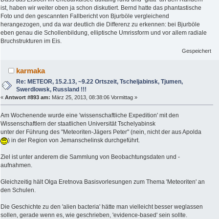
ist, haben wir weiter oben ja schon diskutiert. Bernd hatte das phantastische
Foto und den gescannten Fallbericht von Bjurböle vergleichend
herangezogen, und da war deutlich die Differenz zu erkennen: bei Bjurböle
eben genau die Schollenbildung, elliptische Umrissform und vor allem radiale
Bruchstrukturen im Eis.
Gespeichert
karmaka
Re: METEOR, 15.2.13, ~9.22 Ortszeit, Tscheljabinsk, Tjumen,
Swerdlowsk, Russland !!!
«
Antwort #893 am:
März 25, 2013, 08:38:06 Vormittag »
Am Wochenende wurde eine 'wissenschaftliche Expedition' mit den
Wissenschaftlern der staatlichen Universität Tschelyabinsk
unter der Führung des "Meteoriten-Jägers Peter" (nein, nicht der aus Apolda
) in der Region von Jemanschelinsk durchgeführt.
Ziel ist unter anderem die Sammlung von Beobachtungsdaten und -
aufnahmen.
Gleichzeitig hält Olga Eretnova Basisvorlesungen zum Thema 'Meteoriten' an
den Schulen.
Die Geschichte zu den 'alien bacteria' hätte man vielleicht besser weglassen
sollen, gerade wenn es, wie geschrieben, 'evidence-based' sein sollte.