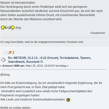
Wasser ist inkompressibel.
Die Verdrängung durch einen Festkörper wirkt sich bei geringeren
Wasserständen sicherlich deutlicher auf eine Eisschicht aus, da sich der nach
allen Seiten ausdehnende höhere Druck, mit zunehmender Wassertiefe
durch die Strecke des Mediums resorbiert wird.
Jörg
Gespeichert
Ich mag Geschiebe, weil sie die entgegenkommendsten Gesteine sind.
JFJ
Re: METEOR, 15.2.13, ~9.22 Ortszeit, Tscheljabinsk, Tjumen,
Swerdlowsk, Russland !!!
«
Antwort #898 am:
März 25, 2013, 10:04:03 Vormittag »
@Greg
Ich bitte um Entschuldigung, da ich versehentlich folgende Ergänzung, die für
mein Post gedacht war, in Dein Zitat getippt habe:
Vermutlich wird zusätzlich eine relativ hohe Fallgeschwindigkkeit des
Fragments vorgelegen haben.
Alte Leute und moderne Kommunikationsmedien
Wollte es richtig stellen.