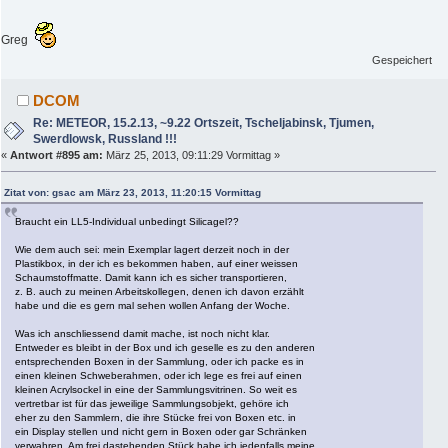
Greg
Gespeichert
DCOM
Re: METEOR, 15.2.13, ~9.22 Ortszeit, Tscheljabinsk, Tjumen,
Swerdlowsk, Russland !!!
«
Antwort #895 am:
März 25, 2013, 09:11:29 Vormittag »
Zitat von: gsac am März 23, 2013, 11:20:15 Vormittag
Braucht ein LL5-Individual unbedingt Silicagel??
Wie dem auch sei: mein Exemplar lagert derzeit noch in der
Plastikbox, in der ich es bekommen haben, auf einer weissen
Schaumstoffmatte. Damit kann ich es sicher transportieren,
z. B. auch zu meinen Arbeitskollegen, denen ich davon erzählt
habe und die es gern mal sehen wollen Anfang der Woche.
Was ich anschliessend damit mache, ist noch nicht klar.
Entweder es bleibt in der Box und ich geselle es zu den anderen
entsprechenden Boxen in der Sammlung, oder ich packe es in
einen kleinen Schweberahmen, oder ich lege es frei auf einen
kleinen Acrylsockel in eine der Sammlungsvitrinen. So weit es
vertretbar ist für das jeweilige Sammlungsobjekt, gehöre ich
eher zu den Sammlern, die ihre Stücke frei von Boxen etc. in
ein Display stellen und nicht gern in Boxen oder gar Schränken
verwahren. Am frei dastehenden Stück habe ich jedenfalls meine