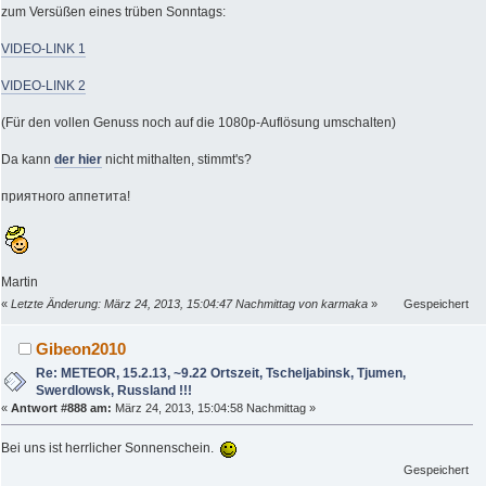
zum Versüßen eines trüben Sonntags:
VIDEO-LINK 1
VIDEO-LINK 2
(Für den vollen Genuss noch auf die 1080p-Auflösung umschalten)
Da kann
der hier
nicht mithalten, stimmt's?
приятного аппетита!
Martin
«
Letzte Änderung: März 24, 2013, 15:04:47 Nachmittag von karmaka
»
Gespeichert
Gibeon2010
Re: METEOR, 15.2.13, ~9.22 Ortszeit, Tscheljabinsk, Tjumen,
Swerdlowsk, Russland !!!
«
Antwort #888 am:
März 24, 2013, 15:04:58 Nachmittag »
Bei uns ist herrlicher Sonnenschein.
Gespeichert