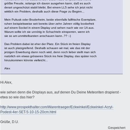
größte Freude, solange ich davon ausgehen kann, daß es auch
derart ungeschützt stabil bleibt. Bei einem LL5 sehe ich jetzt nicht
wirklich ein Problem, deshalb auch diese Frage zu Beginn...
Mein Pultusk oder Bruderheim, beide ebenfalls fallfrische Exemplare,
ruhen beispielsweise seit bereits über zehn Jahren völlig boxbefreit
auf einem Sockel in einem Display und sehen nach wie vor 1A aus.
Warum sollte ich sie unnötig in Schachteln einsperren, wenn ich
sie so am unmittelbarsten anschauen kann..?? :-)
Das Problem dabei ist eher der Platz. Ein Stück im freien Display
ist auch platzgreifend. Deshalb schauen wir mal, wie das mit der
jetzigen Erwerbung dann noch wird, denn noch lieber stellt man sich
natürlich ein etwas grösseres Stück ins freie Display, das später noch
hinzukommen könnte vielleicht...
Alex
Hi Alex,
wie sehen denn die Displays aus, auf denen Du Deine Meteoriten drapierst -
etwa so wie das hier?
http://www.prospekthalter.com/Warentraeger/Eckwinkel/Eckwinkel-Acryl-
Podest-4er-SET-5-10-15-20cm.html
Grüße, D.U.
Gespeichert