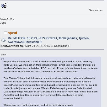
Gespeichert
Viele Grüße
Jens
speul
Re: METEOR, 15.2.13, ~9.22 Ortszeit, Tscheljabinsk, Tjumen,
Swerdlowsk, Russland !!!
«
Antwort #891 am:
März 24, 2013, 22:55:01 Nachmittag »
Zitat
wegen Meteoritenmaterial von Chelyabinsk: Ein Kollege von der Open University
hatte vor drei Wochen schon Material bekommen, direkt vom Vernadsky Institut. Sie
werden n"achste Woche bei der LPSC dazu ein Poster pr"asentieren. Also zumindest
ein bisschen Material wurde auch ausserhalb Russland untersucht.
Zum Thema "Uberschall: Ich werde das nochmal nachrechnen, aber normalerweise
erwartet man bei einer Explosion eines Meteoroiden in der Atmoph"are dass die
Bruchst"ucke dann im Dunkelflug soweit abgebremst werden dass sie mit nur ca. 200
km/h (Stunde!) unten ankommen. Wie ein Fallschirmspringer ohne Fallschirm halt.
Das dauert einige Minuten, in der Zeit sind die dann auch nicht mehr heiss. Das beim
Auftreffen auf dem Boden dann noch Schockeffekte stattfinden ist sehr
unwahrscheinlich.
Warum das Loch im Eis dann so rund ist ist nicht klar und wird in