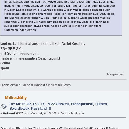
Einschlagsexpertenkreisen nachwievor diskutiert. Meine Meinung - das Loch ist gar
nicht von dem Meteoriten, sondern k"unstlich. Ich habe ja fr"uher auch Einschl"age
in Eis im Labor gemacht, die waren bei allen Geschwindigkeiten dominiert durch
Rissbildung - da gehen dann radiale Risse von dem Durchstossort aus. Dazu sollte
die Energie allemal reichen... Von Freunden in Russland weiss ich dass man da
schonmal L"ocher ins Eis hackt zum Baden oder Fischen. Dazu ist's dann aber
zugegebenermassen etwas gross. Aber da wird es sicher noch genauere
Untersuchungen geben.
kopiere ich hier mal aus einer mail von Detlef Koschny
ESA SRE-SM
(mit Genehmigung) rein.
Finde ich interessanten Gesichtspunkt
Grüße
speul
Gespeichert
Lächle einfach - denn du kannst sie nicht alle töten
MilliesBilly
Re: METEOR, 15.2.13, ~9.22 Ortszeit, Tscheljabinsk, Tjumen,
Swerdlowsk, Russland !!!
«
Antwort #892 am:
März 24, 2013, 23:00:57 Nachmittag »
Dass das Eisloch im Chebarkulsee auffällig rund und "glatt" an den Rändern