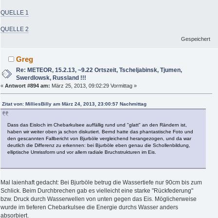
QUELLE 1
QUELLE 2
Gespeichert
Greg
Re: METEOR, 15.2.13, ~9.22 Ortszeit, Tscheljabinsk, Tjumen,
Swerdlowsk, Russland !!!
«
Antwort #894 am:
März 25, 2013, 09:02:29 Vormittag »
Zitat von: MilliesBilly am März 24, 2013, 23:00:57 Nachmittag
Dass das Eisloch im Chebarkulsee auffällig rund und "glatt" an den Rändern ist,
haben wir weiter oben ja schon diskutiert. Bernd hatte das phantastische Foto und
den gescannten Fallbericht von Bjurböle vergleichend herangezogen, und da war
deutlich die Differenz zu erkennen: bei Bjurböle eben genau die Schollenbildung,
elliptische Umrissform und vor allem radiale Bruchstrukturen im Eis.
Mal laienhaft gedacht: Bei Bjurböle betrug die Wassertiefe nur 90cm bis zum
Schlick. Beim Durchbrechen gab es vielleicht eine starke "Rückfederung"
bzw. Druck durch Wasserwellen von unten gegen das Eis. Möglicherweise
wurde im tieferen Chebarkulsee die Energie durchs Wasser anders
absorbiert.