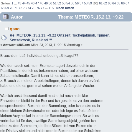
Seiten:
1
...
43
44
45
46
47
48
49
50
51
52
53
54
55
56
57
58
59
[
60
]
61
62
63
64
65
66
67
68
69
70
71
72
73
74
75
76
77
...
115
Nach unten
Autor
Thema: METEOR, 15.2.13, ~9.22
Ortszeit, Tscheljabinsk, Tjumen, Swerdlowsk, Russland !!!
gsac
(Gelesen 844869 mal)
Re: METEOR, 15.2.13, ~9.22 Ortszeit, Tscheljabinsk, Tjumen,
Swerdlowsk, Russland !!!
«
Antwort #885 am:
März 23, 2013, 11:20:15 Vormittag »
Braucht ein LL5-Individual unbedingt Silicagel??
Wie dem auch sei: mein Exemplar lagert derzeit noch in der
Plastikbox, in der ich es bekommen haben, auf einer weissen
Schaumstoffmatte. Damit kann ich es sicher transportieren,
z. B. auch zu meinen Arbeitskollegen, denen ich davon erzählt
habe und die es gern mal sehen wollen Anfang der Woche.
Was ich anschliessend damit mache, ist noch nicht klar.
Entweder es bleibt in der Box und ich geselle es zu den anderen
entsprechenden Boxen in der Sammlung, oder ich packe es in
einen kleinen Schweberahmen, oder ich lege es frei auf einen
kleinen Acrylsockel in eine der Sammlungsvitrinen. So weit es
vertretbar ist für das jeweilige Sammlungsobjekt, gehöre ich
eher zu den Sammlern, die ihre Stücke frei von Boxen etc. in
ein Display stellen und nicht gern in Boxen oder gar Schränken