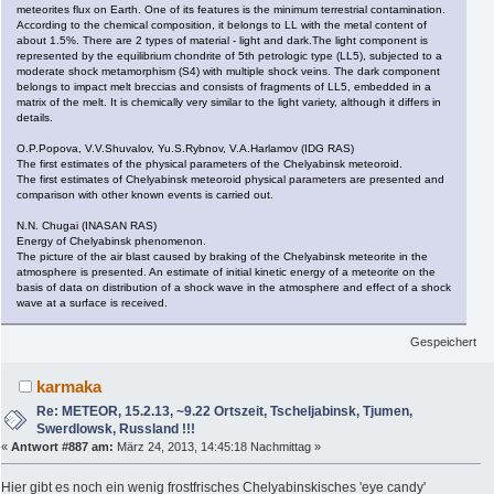
meteorites flux on Earth. One of its features is the minimum terrestrial contamination.
According to the chemical composition, it belongs to LL with the metal content of
about 1.5%. There are 2 types of material - light and dark.The light component is
represented by the equilibrium chondrite of 5th petrologic type (LL5), subjected to a
moderate shock metamorphism (S4) with multiple shock veins. The dark component
belongs to impact melt breccias and consists of fragments of LL5, embedded in a
matrix of the melt. It is chemically very similar to the light variety, although it differs in
details.
O.P.Popova, V.V.Shuvalov, Yu.S.Rybnov, V.A.Harlamov (IDG RAS)
The first estimates of the physical parameters of the Chelyabinsk meteoroid.
The first estimates of Chelyabinsk meteoroid physical parameters are presented and
comparison with other known events is carried out.
N.N. Chugai (INASAN RAS)
Energy of Chelyabinsk phenomenon.
The picture of the air blast caused by braking of the Chelyabinsk meteorite in the
atmosphere is presented. An estimate of initial kinetic energy of a meteorite on the
basis of data on distribution of a shock wave in the atmosphere and effect of a shock
wave at a surface is received.
Gespeichert
karmaka
Re: METEOR, 15.2.13, ~9.22 Ortszeit, Tscheljabinsk, Tjumen,
Swerdlowsk, Russland !!!
«
Antwort #887 am:
März 24, 2013, 14:45:18 Nachmittag »
Hier gibt es noch ein wenig frostfrisches Chelyabinskisches 'eye candy'