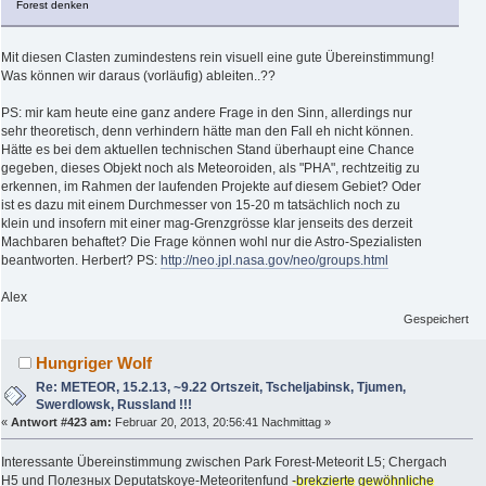
Forest denken
Mit diesen Clasten zumindestens rein visuell eine gute Übereinstimmung!
Was können wir daraus (vorläufig) ableiten..??
PS: mir kam heute eine ganz andere Frage in den Sinn, allerdings nur
sehr theoretisch, denn verhindern hätte man den Fall eh nicht können.
Hätte es bei dem aktuellen technischen Stand überhaupt eine Chance
gegeben, dieses Objekt noch als Meteoroiden, als "PHA", rechtzeitig zu
erkennen, im Rahmen der laufenden Projekte auf diesem Gebiet? Oder
ist es dazu mit einem Durchmesser von 15-20 m tatsächlich noch zu
klein und insofern mit einer mag-Grenzgrösse klar jenseits des derzeit
Machbaren behaftet? Die Frage können wohl nur die Astro-Spezialisten
beantworten. Herbert? PS:
http://neo.jpl.nasa.gov/neo/groups.html
Alex
Gespeichert
Hungriger Wolf
Re: METEOR, 15.2.13, ~9.22 Ortszeit, Tscheljabinsk, Tjumen,
Swerdlowsk, Russland !!!
«
Antwort #423 am:
Februar 20, 2013, 20:56:41 Nachmittag »
Interessante Übereinstimmung zwischen Park Forest-Meteorit L5; Chergach
H5 und Полезных Deputatskoye-Meteoritenfund
-brekzierte gewöhnliche