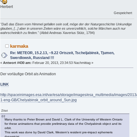
Herbert
Gespeichert
"Daß das Eisen vom Himmel gefallen sein soll, möge der der Naturgeschichte Unkundige
glauben, [...] aber in unseren Zeiten wäre es unverzeihlich, solche Märchen auch nur
wahrscheinlich zu finden."
(Abbé Andreas Xaverius Stütz, 1794)
karmaka
Re: METEOR, 15.2.13, ~9.22 Ortszeit, Tscheljabinsk, Tjumen,
Swerdlowsk, Russland !!!
«
Antwort #430 am:
Februar 20, 2013, 23:34:53 Nachmittag »
Der vorläufige Orbit als Animation
LINK
http://spaceinimages.esa.int/var/esa/storage/images/esa_multimedia/images/20
1-eng-GB/Chelyabinsk_orbit_around_Sun.jpg
Zitat
Many thanks to Peter Brown and David L. Clark of the University of Western Ontario
for these animations that provide preliminary data of the Chelyabinsk object and its
orbit.
This work was done by David Clark, Western's resident pre-impact ephemeris
dynamicist.