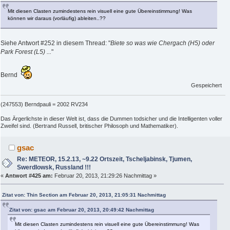
Mit diesen Clasten zumindestens rein visuell eine gute Übereinstimmung! Was
können wir daraus (vorläufig) ableiten..??
Siehe Antwort #252 in diesem Thread: "
Biete so was wie Chergach (H5) oder
Park Forest (L5) ...
"
Bernd
Gespeichert
(247553) Berndpauli = 2002 RV234
Das Ärgerlichste in dieser Welt ist, dass die Dummen todsicher und die Intelligenten voller
Zweifel sind. (Bertrand Russell, britischer Philosoph und Mathematiker).
gsac
Re: METEOR, 15.2.13, ~9.22 Ortszeit, Tscheljabinsk, Tjumen,
Swerdlowsk, Russland !!!
«
Antwort #425 am:
Februar 20, 2013, 21:29:26 Nachmittag »
Zitat von: Thin Section am Februar 20, 2013, 21:05:31 Nachmittag
Zitat von: gsac am Februar 20, 2013, 20:49:42 Nachmittag
Mit diesen Clasten zumindestens rein visuell eine gute Übereinstimmung! Was