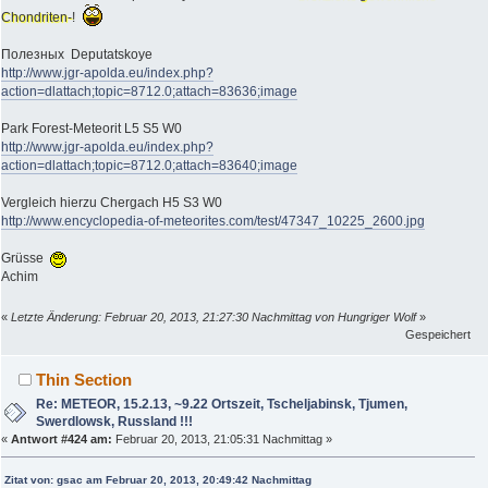
Chondriten-
!
Полезных Deputatskoye
http://www.jgr-apolda.eu/index.php?
action=dlattach;topic=8712.0;attach=83636;image
Park Forest-Meteorit L5 S5 W0
http://www.jgr-apolda.eu/index.php?
action=dlattach;topic=8712.0;attach=83640;image
Vergleich hierzu Chergach H5 S3 W0
http://www.encyclopedia-of-meteorites.com/test/47347_10225_2600.jpg
Grüsse
Achim
«
Letzte Änderung: Februar 20, 2013, 21:27:30 Nachmittag von Hungriger Wolf
»
Gespeichert
Thin Section
Re: METEOR, 15.2.13, ~9.22 Ortszeit, Tscheljabinsk, Tjumen,
Swerdlowsk, Russland !!!
«
Antwort #424 am:
Februar 20, 2013, 21:05:31 Nachmittag »
Zitat von: gsac am Februar 20, 2013, 20:49:42 Nachmittag