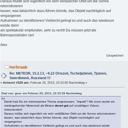
Daraus müßte sich eigentlich ein sehr verläßlicher Orbit um die Sonne
rekonstruieren
lassen, was tatsächlich dazu führen könnte, das Objekt nachträglich auf
vergangenen
Aufnahmen zu identifizieren! Vielleicht gelingt es und auch das wiederum
würde dann
als spektakulär empfunden, sehr zu recht! Da müssen jetzt die
Bahnspezialisten ran!
Alex
Gespeichert
herbraab
Re: METEOR, 15.2.13, ~9.22 Ortszeit, Tscheljabinsk, Tjumen,
Swerdlowsk, Russland !!!
«
Antwort #429 am:
Februar 20, 2013, 23:10:00 Nachmittag »
Zitat von: gsac am Februar 20, 2013, 22:15:29 Nachmittag
Damit hast Du ein interessantes Thema angestossen, "Impakt"! Nie zuvor wurde ein
niedergehender Meteoroid als Meteor
derart gut
auf unzähligen Videos
dokumentiert!
Daraus müßte sich eigentlich ein sehr verläßlicher Orbit um die Sonne rekonstruieren
lassen, was tatsächlich dazu führen könnte, das Objekt nachträglich auf
vergangenen
Aufnahmen zu identifizieren! Vielleicht gelingt es und auch das wiederum würde