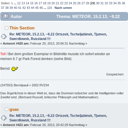
Seiten:
1
...
12
13
14
15
16
17
18
19
20
21
22
23
24
25
26
27
28
[
29
]
30
31
32
33
34
35
36
37
38
39
40
41
42
43
44
45
46
...
115
Nach unten
Autor
Thema: METEOR, 15.2.13, ~9.22
Ortszeit, Tscheljabinsk, Tjumen, Swerdlowsk, Russland !!!
Thin Section
(Gelesen 845644 mal)
Re: METEOR, 15.2.13, ~9.22 Ortszeit, Tscheljabinsk, Tjumen,
Swerdlowsk, Russland !!!
«
Antwort #420 am:
Februar 20, 2013, 20:06:31 Nachmittag »
Toll
! Bei dem großen Exemplar in Bildmitte musste ich sofort wieder an
meinen 6.7 gr Park Forest denken (siehe Bild).
Bernd
Gespeichert
(247553) Berndpauli = 2002 RV234
Das Ärgerlichste in dieser Welt ist, dass die Dummen todsicher und die Intelligenten voller
Zweifel sind. (Bertrand Russell, britischer Philosoph und Mathematiker).
gsac
Re: METEOR, 15.2.13, ~9.22 Ortszeit, Tscheljabinsk, Tjumen,
Swerdlowsk, Russland !!!
«
Antwort #421 am:
Februar 20, 2013, 20:42:29 Nachmittag »