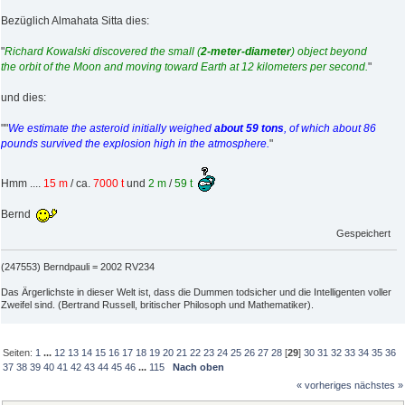
Bezüglich Almahata Sitta dies:
"
Richard Kowalski discovered the small (
2-meter-diameter
) object beyond
the orbit of the Moon and moving toward Earth at 12 kilometers per second.
"
und dies:
""
We estimate the asteroid initially weighed
about 59 tons
, of which about 86
pounds survived the explosion high in the atmosphere.
"
Hmm ....
15 m
/ ca.
7000 t
und
2 m
/
59 t
Bernd
Gespeichert
(247553) Berndpauli = 2002 RV234
Das Ärgerlichste in dieser Welt ist, dass die Dummen todsicher und die Intelligenten voller
Zweifel sind. (Bertrand Russell, britischer Philosoph und Mathematiker).
Seiten:
1
...
12
13
14
15
16
17
18
19
20
21
22
23
24
25
26
27
28
[
29
]
30
31
32
33
34
35
36
37
38
39
40
41
42
43
44
45
46
...
115
Nach oben
« vorheriges
nächstes »