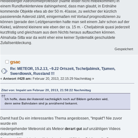
Heidelberger Astronomieprofessor (Name leider nicht mitbekommen) in
einem Rundfunkinterview dahingehend, dass man glaubt, in Erdnähe
kommende Objekte etwa ab der 50 m.-Klasse, zu welcher der kürzlich
passierende Asteroid zählt, einigermaßen mit Vorlauf prognostizieren zu
können (gerade den Letztgenannten hatte man seit einem Jahr schon auf der
Kieke), während kleinere wie eben der ca. 15 m. - Cheljabinsk quasi jederzeit
kurzfristig und gleichsam aus dem Nichts heraus auftauchen können.
Almahata-Sitta war da wohl eher eine keiner Systematik geschuldete
Zufallsentdeckung.
Gespeichert
gsac
Re: METEOR, 15.2.13, ~9.22 Ortszeit, Tscheljabinsk, Tjumen,
Swerdlowsk, Russland !!!
«
Antwort #428 am:
Februar 20, 2013, 22:15:29 Nachmittag »
Zitat von: Impakt am Februar 20, 2013, 21:58:22 Nachmittag
Ich hoffe, dass der Asteroid nachträglich noch auf Bildern gefunden wird,
denn seine Bahndaten sind ja annähernd bekannt.
Damit hast Du ein interessantes Thema angestossen, "Impakt"! Nie zuvor
wurde ein
niedergehender Meteoroid als Meteor
derart gut
auf unzähligen Videos
dokumentiert!