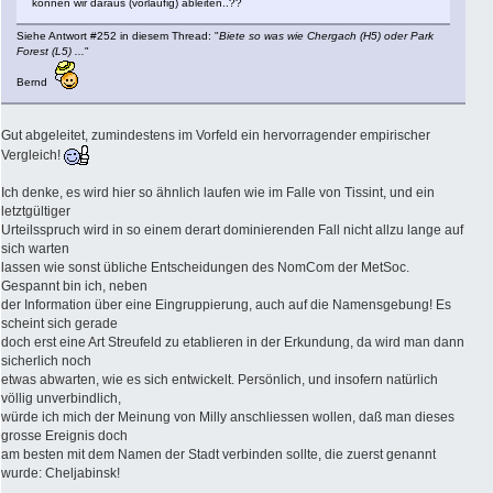
können wir daraus (vorläufig) ableiten..??
Siehe Antwort #252 in diesem Thread: "
Biete so was wie Chergach (H5) oder Park
Forest (L5) ...
"
Bernd
Gut abgeleitet, zumindestens im Vorfeld ein hervorragender empirischer
Vergleich!
Ich denke, es wird hier so ähnlich laufen wie im Falle von Tissint, und ein
letztgültiger
Urteilsspruch wird in so einem derart dominierenden Fall nicht allzu lange auf
sich warten
lassen wie sonst übliche Entscheidungen des NomCom der MetSoc.
Gespannt bin ich, neben
der Information über eine Eingruppierung, auch auf die Namensgebung! Es
scheint sich gerade
doch erst eine Art Streufeld zu etablieren in der Erkundung, da wird man dann
sicherlich noch
etwas abwarten, wie es sich entwickelt. Persönlich, und insofern natürlich
völlig unverbindlich,
würde ich mich der Meinung von Milly anschliessen wollen, daß man dieses
grosse Ereignis doch
am besten mit dem Namen der Stadt verbinden sollte, die zuerst genannt
wurde: Cheljabinsk!