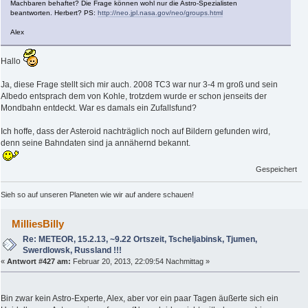
Machbaren behaftet? Die Frage können wohl nur die Astro-Spezialisten
beantworten. Herbert? PS:
http://neo.jpl.nasa.gov/neo/groups.html
Alex
Hallo
Ja, diese Frage stellt sich mir auch. 2008 TC3 war nur 3-4 m groß und sein
Albedo entsprach dem von Kohle, trotzdem wurde er schon jenseits der
Mondbahn entdeckt. War es damals ein Zufallsfund?
Ich hoffe, dass der Asteroid nachträglich noch auf Bildern gefunden wird,
denn seine Bahndaten sind ja annähernd bekannt.
Gespeichert
Sieh so auf unseren Planeten wie wir auf andere schauen!
MilliesBilly
Re: METEOR, 15.2.13, ~9.22 Ortszeit, Tscheljabinsk, Tjumen,
Swerdlowsk, Russland !!!
«
Antwort #427 am:
Februar 20, 2013, 22:09:54 Nachmittag »
Bin zwar kein Astro-Experte, Alex, aber vor ein paar Tagen äußerte sich ein