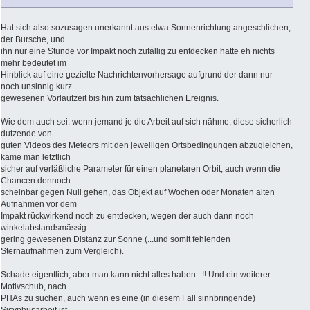
Hat sich also sozusagen unerkannt aus etwa Sonnenrichtung angeschlichen,
der Bursche, und
ihn nur eine Stunde vor Impakt noch zufällig zu entdecken hätte eh nichts
mehr bedeutet im
Hinblick auf eine gezielte Nachrichtenvorhersage aufgrund der dann nur
noch unsinnig kurz
gewesenen Vorlaufzeit bis hin zum tatsächlichen Ereignis.
Wie dem auch sei: wenn jemand je die Arbeit auf sich nähme, diese sicherlich
dutzende von
guten Videos des Meteors mit den jeweiligen Ortsbedingungen abzugleichen,
käme man letztlich
sicher auf verläßliche Parameter für einen planetaren Orbit, auch wenn die
Chancen dennoch
scheinbar gegen Null gehen, das Objekt auf Wochen oder Monaten alten
Aufnahmen vor dem
Impakt rückwirkend noch zu entdecken, wegen der auch dann noch
winkelabstandsmässig
gering gewesenen Distanz zur Sonne (...und somit fehlenden
Sternaufnahmen zum Vergleich).
Schade eigentlich, aber man kann nicht alles haben...!! Und ein weiterer
Motivschub, nach
PHAs zu suchen, auch wenn es eine (in diesem Fall sinnbringende)
Sisyphusarbeit ist.