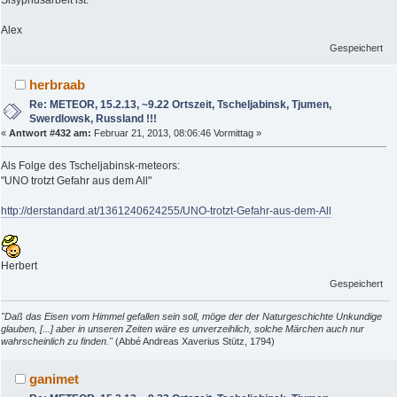
Alex
Gespeichert
herbraab
Re: METEOR, 15.2.13, ~9.22 Ortszeit, Tscheljabinsk, Tjumen,
Swerdlowsk, Russland !!!
«
Antwort #432 am:
Februar 21, 2013, 08:06:46 Vormittag »
Als Folge des Tscheljabinsk-meteors:
"UNO trotzt Gefahr aus dem All"
http://derstandard.at/1361240624255/UNO-trotzt-Gefahr-aus-dem-All
Herbert
Gespeichert
"Daß das Eisen vom Himmel gefallen sein soll, möge der der Naturgeschichte Unkundige
glauben, [...] aber in unseren Zeiten wäre es unverzeihlich, solche Märchen auch nur
wahrscheinlich zu finden."
(Abbé Andreas Xaverius Stütz, 1794)
ganimet