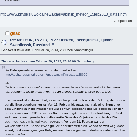
http://www.physics.uwo.ca/news/chelyabinsk_meteor_15feb2013_data1.html
Gespeichert
gsac
Re: METEOR, 15.2.13, ~9.22 Ortszeit, Tscheljabinsk, Tjumen,
Swerdlowsk, Russland !!!
«
Antwort #431 am:
Februar 20, 2013, 23:47:28 Nachmittag »
Zitat von: herbraab am Februar 20, 2013, 23:10:00 Nachmittag
Die Bahnspezialisten waren schon dran, siehe hier:
http://tech.groups.yahoo.com/group/mpml/message/28099
Zitat:
"Unless someone looked an hour or so before impact (at which point it'd be moving
fast enough to make them think, "it's an artificial satellite"), we're out of luck."
Erschwerend ist in diesem Fall, dass das Teil ja praktisch aus der Richtung der Sonne
auf die Erde zugekommen ist. Von 11. Februar bis etwas mehr als eine Stunde vor
dem Eindringen in die Atmosphäre war der Winkelabstand des Meteoroiden von der
Sonne immer unter 20° - in dieser Sonnennähe gibt es keine Beobachtungen. Und
weil man da auch praktisch auf die dunkle Seite des Objekts schaut, ist das Ding
auch noch extrem lichtschwach gewesen. Vor dem 11. Februar war der
Winkelabstand zu Sonne etwas größer, aber der Meteoroid war da so weit weg, dass
er aufgrund seiner geringen Helligkeit auch für die größten Teleskope unbeobachtbar
gewesen wäre.