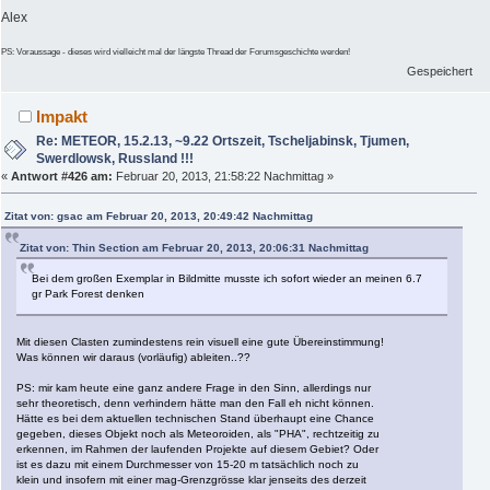
Alex
PS: Voraussage - dieses wird vielleicht mal der längste Thread der Forumsgeschichte werden!
Gespeichert
Impakt
Re: METEOR, 15.2.13, ~9.22 Ortszeit, Tscheljabinsk, Tjumen,
Swerdlowsk, Russland !!!
«
Antwort #426 am:
Februar 20, 2013, 21:58:22 Nachmittag »
Zitat von: gsac am Februar 20, 2013, 20:49:42 Nachmittag
Zitat von: Thin Section am Februar 20, 2013, 20:06:31 Nachmittag
Bei dem großen Exemplar in Bildmitte musste ich sofort wieder an meinen 6.7
gr Park Forest denken
Mit diesen Clasten zumindestens rein visuell eine gute Übereinstimmung!
Was können wir daraus (vorläufig) ableiten..??
PS: mir kam heute eine ganz andere Frage in den Sinn, allerdings nur
sehr theoretisch, denn verhindern hätte man den Fall eh nicht können.
Hätte es bei dem aktuellen technischen Stand überhaupt eine Chance
gegeben, dieses Objekt noch als Meteoroiden, als "PHA", rechtzeitig zu
erkennen, im Rahmen der laufenden Projekte auf diesem Gebiet? Oder
ist es dazu mit einem Durchmesser von 15-20 m tatsächlich noch zu
klein und insofern mit einer mag-Grenzgrösse klar jenseits des derzeit