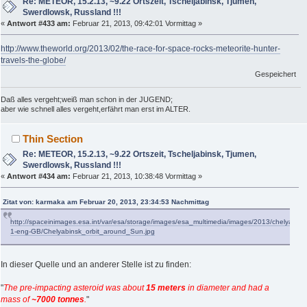
Re: METEOR, 15.2.13, ~9.22 Ortszeit, Tscheljabinsk, Tjumen,
Swerdlowsk, Russland !!!
«
Antwort #433 am:
Februar 21, 2013, 09:42:01 Vormittag »
http://www.theworld.org/2013/02/the-race-for-space-rocks-meteorite-hunter-
travels-the-globe/
Gespeichert
Daß alles vergeht;weiß man schon in der JUGEND;
aber wie schnell alles vergeht,erfährt man erst im ALTER.
Thin Section
Re: METEOR, 15.2.13, ~9.22 Ortszeit, Tscheljabinsk, Tjumen,
Swerdlowsk, Russland !!!
«
Antwort #434 am:
Februar 21, 2013, 10:38:48 Vormittag »
Zitat von: karmaka am Februar 20, 2013, 23:34:53 Nachmittag
http://spaceinimages.esa.int/var/esa/storage/images/esa_multimedia/images/2013/chelyabi
1-eng-GB/Chelyabinsk_orbit_around_Sun.jpg
In dieser Quelle und an anderer Stelle ist zu finden:
"
The pre-impacting asteroid was about
15 meters
in diameter and had a
mass of
~7000 tonnes
.
"