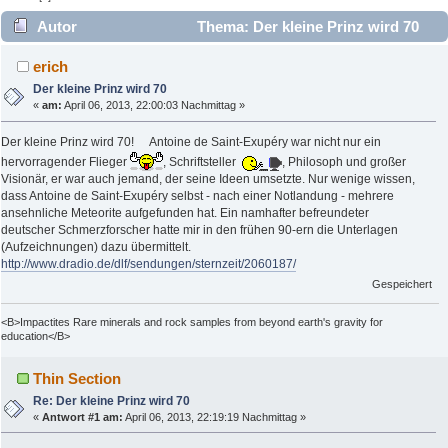
Autor
Thema: Der kleine Prinz wird 70
(Gelesen 3148 mal)
erich
Der kleine Prinz wird 70
«
am:
April 06, 2013, 22:00:03 Nachmittag »
Der kleine Prinz wird 70! Antoine de Saint-Exupéry war nicht nur ein
hervorragender Flieger
, Schriftsteller
, Philosoph und großer
Visionär, er war auch jemand, der seine Ideen umsetzte. Nur wenige wissen,
dass Antoine de Saint-Exupéry selbst - nach einer Notlandung - mehrere
ansehnliche Meteorite aufgefunden hat. Ein namhafter befreundeter
deutscher Schmerzforscher hatte mir in den frühen 90-ern die Unterlagen
(Aufzeichnungen) dazu übermittelt.
http://www.dradio.de/dlf/sendungen/sternzeit/2060187/
Gespeichert
<B>Impactites Rare minerals and rock samples from beyond earth's gravity for
education</B>
Thin Section
Re: Der kleine Prinz wird 70
«
Antwort #1 am:
April 06, 2013, 22:19:19 Nachmittag »