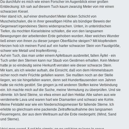
Da durchfuhr es mich wie einen Forscher im Augenblick einer großen
Entdeckung: Ich sah auf diesem Tuch kaum zwanzig Meter von mir einen
schwarzen Kiesel.
Hier stand ich, auf einer dreihundert Meter dicken Schicht von
Muschelschalen, die in ihrer gewaltigen Höhe als bündiger Beweis der
Gegenwart irgendeines Steins widersprachen. Unten, in unterirdischen
Tiefen, da mochten Kieselsteine schlafen, die von den langsamen
Bewegungen der arbeitenden Erde gehoben wurden. Aber welches Wunder
ließ einen von ihnen zu dieser jungen Oberfläche steigen? Mit klopfendem
Herzen hob ich meinen Fund auf: ein harter schwarzer Stein von Faustgröße,
schwer wie Metall und tropfenförmig ...
Auf ein Tuch, das man unter einem Apfelbaum ausbreitet, fallen Äpfel - ein
Tuch unter den Sternen kann nur Staub von Gestirnen erhalten. Kein Meteor
hatte je so eindeutig seine Herkunft verraten wie dieser schwarze Stein.
Mir kam, als ich wieder aufsah, die Einsicht, daß von dem Himmelsbaum
sicher noch mehr Früchte gefallen waren. Sie mußten noch an der Stelle
liegen, wo sie hingefallen waren, denn seit Hunderttausenden von Jahren
hatte sie nichts gestört. Sie gingen ja mit anderen Stoffen keine Verbindung
ein. Ich machte mich auf die Suche, meine Vermutung zu überprüfen. Und sie
stimmte. Ich fand Steine, so etwa einen auf den Hektar. Alle sahen aus wie
versteinerte Lava und waren hart wie Diamanten und schwarz wie Kohle.
Meine Felstafel war wie ein Niederschlagsmesser für fallende Sterne. Ich
erlebte so gleichsam eine packende Zeitrafferaufnahme des langsamen
Feuerregens, der aus dem Weltraum auf die Erde niedergeht. (Wind, Sand
und Sterne).
Voici mon secret. Il est très simple: on ne voit bien qu'avec le coeur.