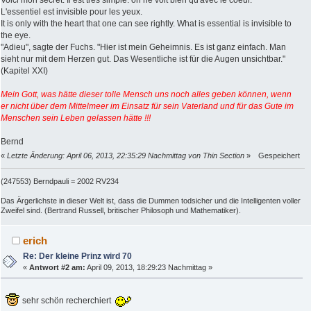
L'essentiel est invisible pour les yeux.
It is only with the heart that one can see rightly. What is essential is invisible to
the eye.
"Adieu", sagte der Fuchs. "Hier ist mein Geheimnis. Es ist ganz einfach. Man
sieht nur mit dem Herzen gut. Das Wesentliche ist für die Augen unsichtbar."
(Kapitel XXI)
Mein Gott, was hätte dieser tolle Mensch uns noch alles geben können, wenn
er nicht über dem Mittelmeer im Einsatz für sein Vaterland und für das Gute im
Menschen sein Leben gelassen hätte !!!
Bernd
«
Letzte Änderung: April 06, 2013, 22:35:29 Nachmittag von Thin Section
»
Gespeichert
(247553) Berndpauli = 2002 RV234
Das Ärgerlichste in dieser Welt ist, dass die Dummen todsicher und die Intelligenten voller
Zweifel sind. (Bertrand Russell, britischer Philosoph und Mathematiker).
erich
Re: Der kleine Prinz wird 70
«
Antwort #2 am:
April 09, 2013, 18:29:23 Nachmittag »
sehr schön recherchiert