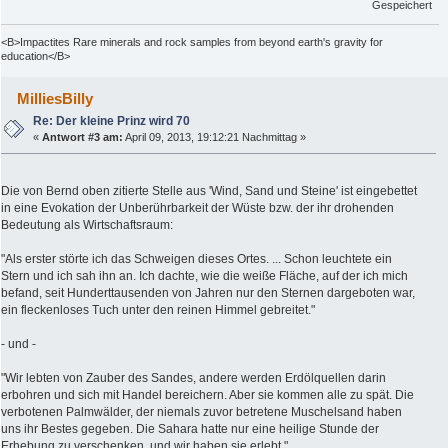
Gespeichert
<B>Impactites Rare minerals and rock samples from beyond earth's gravity for
education</B>
MilliesBilly
Re: Der kleine Prinz wird 70
«
Antwort #3 am:
April 09, 2013, 19:12:21 Nachmittag »
Die von Bernd oben zitierte Stelle aus 'Wind, Sand und Steine' ist eingebettet
in eine Evokation der Unberührbarkeit der Wüste bzw. der ihr drohenden
Bedeutung als Wirtschaftsraum:
"Als erster störte ich das Schweigen dieses Ortes. ... Schon leuchtete ein
Stern und ich sah ihn an. Ich dachte, wie die weiße Fläche, auf der ich mich
befand, seit Hunderttausenden von Jahren nur den Sternen dargeboten war,
ein fleckenloses Tuch unter den reinen Himmel gebreitet."
- und -
"Wir lebten von Zauber des Sandes, andere werden Erdölquellen darin
erbohren und sich mit Handel bereichern. Aber sie kommen alle zu spät. Die
verbotenen Palmwälder, der niemals zuvor betretene Muschelsand haben
uns ihr Bestes gegeben. Die Sahara hatte nur eine heilige Stunde der
Erhebung zu verschenken, und wir haben sie erlebt."