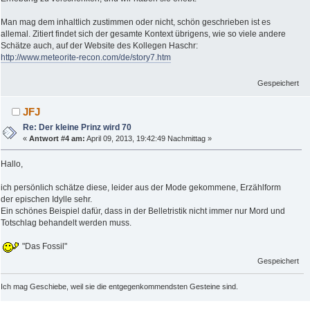
Man mag dem inhaltlich zustimmen oder nicht, schön geschrieben ist es
allemal. Zitiert findet sich der gesamte Kontext übrigens, wie so viele andere
Schätze auch, auf der Website des Kollegen Haschr:
http://www.meteorite-recon.com/de/story7.htm
Gespeichert
JFJ
Re: Der kleine Prinz wird 70
«
Antwort #4 am:
April 09, 2013, 19:42:49 Nachmittag »
Hallo,
ich persönlich schätze diese, leider aus der Mode gekommene, Erzählform
der epischen Idylle sehr.
Ein schönes Beispiel dafür, dass in der Belletristik nicht immer nur Mord und
Totschlag behandelt werden muss.
"Das Fossil"
Gespeichert
Ich mag Geschiebe, weil sie die entgegenkommendsten Gesteine sind.