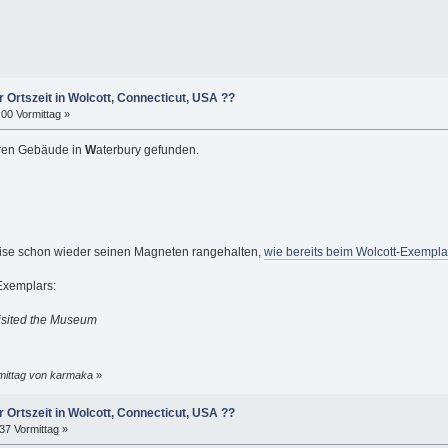
r Ortszeit in Wolcott, Connecticut, USA ??
00 Vormittag »
eren Gebäude in
W
aterbury gefunden.
eise schon wieder seinen Magneten rangehalten,
wie bereits beim Wolcott-Exempla
Exemplars:
visited the Museum
rmittag von karmaka
»
r Ortszeit in Wolcott, Connecticut, USA ??
37 Vormittag »