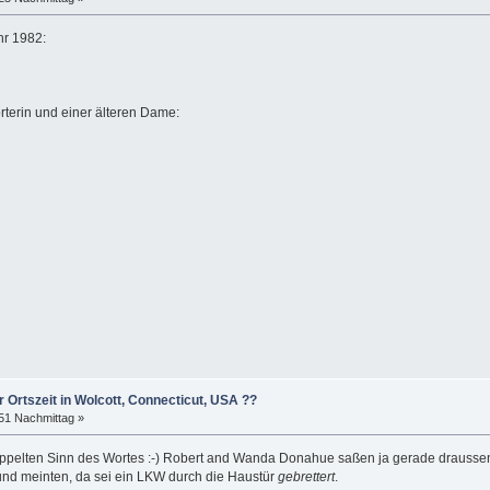
hr 1982:
orterin und einer älteren Dame:
r Ortszeit in Wolcott, Connecticut, USA ??
:51 Nachmittag »
pelten Sinn des Wortes :-) Robert and Wanda Donahue saßen ja gerade draussen
nd meinten, da sei ein LKW durch die Haustür
gebrettert
.