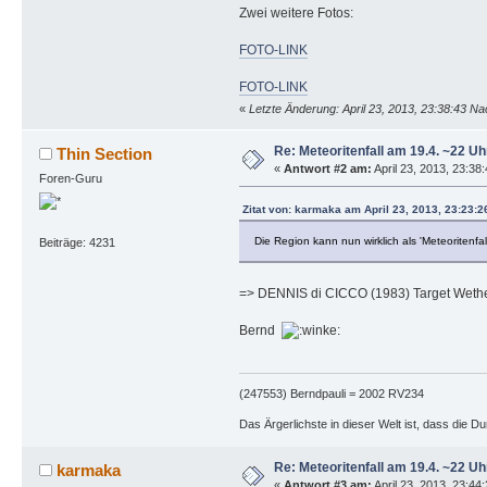
Zwei weitere Fotos:
FOTO-LINK
FOTO-LINK
«
Letzte Änderung: April 23, 2013, 23:38:43 N
Re: Meteoritenfall am 19.4. ~22 Uh
Thin Section
«
Antwort #2 am:
April 23, 2013, 23:38
Foren-Guru
Zitat von: karmaka am April 23, 2013, 23:23:
Die Region kann nun wirklich als 'Meteoritenfa
Beiträge: 4231
=> DENNIS di CICCO (1983) Target Wethers
Bernd
(247553) Berndpauli = 2002 RV234
Das Ärgerlichste in dieser Welt ist, dass die D
Re: Meteoritenfall am 19.4. ~22 Uh
karmaka
«
Antwort #3 am:
April 23, 2013, 23:44