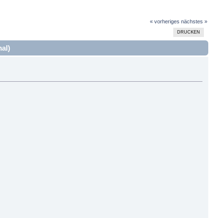
« vorheriges
nächstes »
DRUCKEN
al)