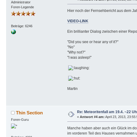
Administrator
Foren-Legende
Hier noch der Fernsehbericht aus dem Ja
VIDEO-LINK
Beiträge: 6246
Ein brillianter Dialog zwischen einer Rep
"Did you see or hear any of it?"
"No"
"Why not?"
"I was asleep!"
Martin
Re: Meteoritenfall am 19.4. ~22 Uh
Thin Section
«
Antwort #4 am:
April 23, 2013, 23:55
Foren-Guru
Manche haben aber auch ein Glück im dop
im vorderen Teil des Hauses vernahmen u