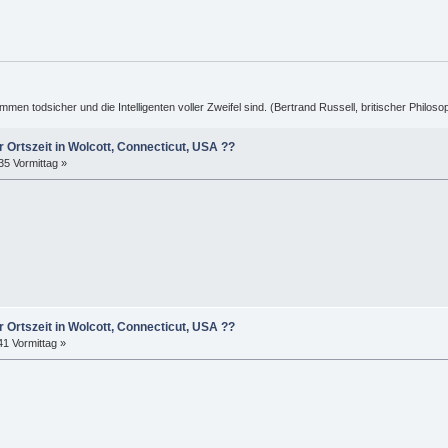
ummen todsicher und die Intelligenten voller Zweifel sind. (Bertrand Russell, britischer Philos
r Ortszeit in Wolcott, Connecticut, USA ??
35 Vormittag »
r Ortszeit in Wolcott, Connecticut, USA ??
41 Vormittag »