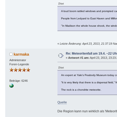
Zitat
A loud boom rattled windows and prompted call
People from Ledyard to East Haven and Milfor
"In Madison the whole house shook, the wind
«
Letzte Änderung: April 23, 2013, 21:37:19 N
Re: Meteoritenfall am 19.4. ~22 Uh
karmaka
«
Antwort #1 am:
April 23, 2013, 23:23
Administrator
Foren-Legende
Zitat
An expert at Yale’s Peabody Museum today conf
Beiträge: 6246
“It is very likely that there is a dispersal fie
The rock is a chondrite meteorite.
Quelle
Die Region kann nun wirklich als 'Meteorit