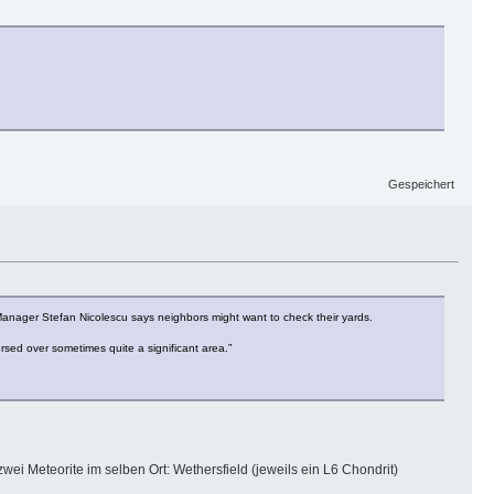
Gespeichert
Manager Stefan Nicolescu says neighbors might want to check their yards.
persed over sometimes quite a significant area.”
zwei Meteorite im selben Ort: Wethersfield (jeweils ein L6 Chondrit)