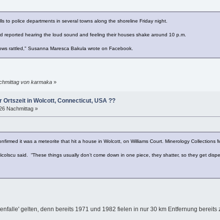
s to police departments in several towns along the shoreline Friday night.
d reported hearing the loud sound and feeling their houses shake around 10 p.m.
ows rattled," Susanna Maresca Bakula wrote on Facebook.
achmittag von karmaka
»
r Ortszeit in Wolcott, Connecticut, USA ??
:26 Nachmittag »
irmed it was a meteorite that hit a house in Wolcott, on Williams Court. Minerology Collections 
ld,” Nicolscu said. “These things usually don’t come down in one piece, they shatter, so they get dis
enfalle' gelten, denn bereits 1971 und 1982 fielen in nur 30 km Entfernung bereits 