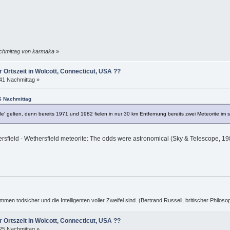
achmittag von karmaka
»
r Ortszeit in Wolcott, Connecticut, USA ??
:41 Nachmittag »
26 Nachmittag
lle' gelten, denn bereits 1971 und 1982 fielen in nur 30 km Entfernung bereits zwei Meteorite im se
field - Wethersfield meteorite: The odds were astronomical (Sky & Telescope, 198
ummen todsicher und die Intelligenten voller Zweifel sind. (Bertrand Russell, britischer Philos
r Ortszeit in Wolcott, Connecticut, USA ??
:25 Nachmittag »