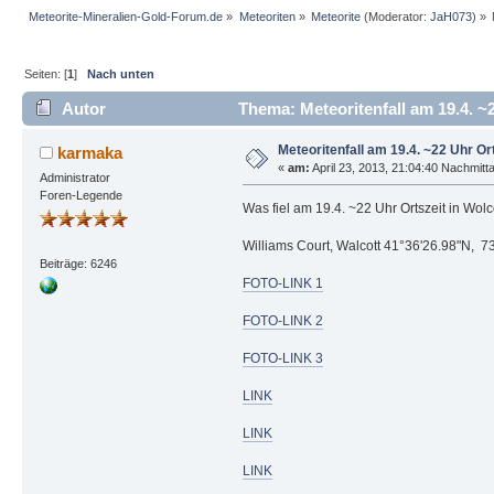
Meteorite-Mineralien-Gold-Forum.de
»
Meteoriten
»
Meteorite
(Moderator:
JaH073
) »
Seiten: [
1
]
Nach unten
Autor
Thema: Meteoritenfall am 19.4. ~
Meteoritenfall am 19.4. ~22 Uhr Or
karmaka
«
am:
April 23, 2013, 21:04:40 Nachmitt
Administrator
Foren-Legende
Was fiel am 19.4. ~22 Uhr Ortszeit in Wol
Williams Court, Walcott 41°36'26.98"N, 7
Beiträge: 6246
FOTO-LINK 1
FOTO-LINK 2
FOTO-LINK 3
LINK
LINK
LINK