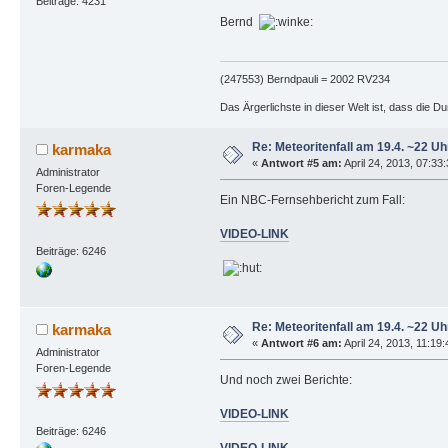
Beiträge: 4231
Bernd
(247553) Berndpauli = 2002 RV234
Das Ärgerlichste in dieser Welt ist, dass die D
Re: Meteoritenfall am 19.4. ~22 Uh
karmaka
«
Antwort #5 am:
April 24, 2013, 07:33:
Administrator
Foren-Legende
Ein NBC-Fernsehbericht zum Fall:
VIDEO-LINK
Beiträge: 6246
Re: Meteoritenfall am 19.4. ~22 Uh
karmaka
«
Antwort #6 am:
April 24, 2013, 11:19:
Administrator
Foren-Legende
Und noch zwei Berichte:
VIDEO-LINK
Beiträge: 6246