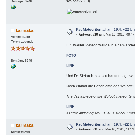
W
olcott (2013)
Beiträge: 6246
Re: Meteoritenfall am 19.4. ~22 Uh
karmaka
«
Antwort #10 am:
Mai 10, 2013, 09:47:
Administrator
Foren-Legende
Ein zweiter Meteorit wurde in einem and
FOTO
Beiträge: 6246
LINK
Und Dr. Stefan Nicolescu hat unnötigerw
Noch einmal die Geschichte des Wolcott-
The day a piece of the Wolcott meteorite 
LINK
«
Letzte Änderung: Mai 10, 2013, 10:22:01 Vo
Re: Meteoritenfall am 19.4. ~22 Uh
karmaka
«
Antwort #11 am:
Mai 10, 2013, 11:13:
Administrator