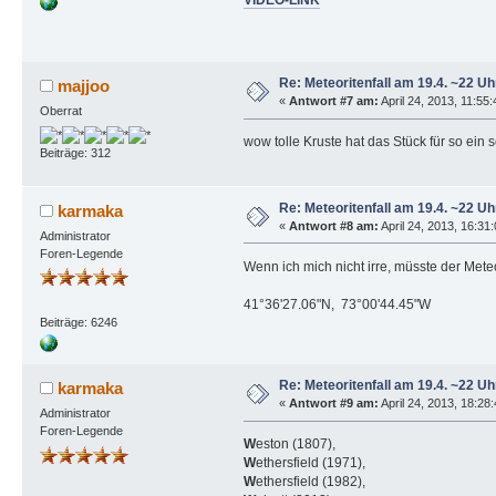
VIDEO-LINK
Re: Meteoritenfall am 19.4. ~22 Uh
majjoo
«
Antwort #7 am:
April 24, 2013, 11:55:
Oberrat
wow tolle Kruste hat das Stück für so ein
Beiträge: 312
Re: Meteoritenfall am 19.4. ~22 Uh
karmaka
«
Antwort #8 am:
April 24, 2013, 16:31
Administrator
Foren-Legende
Wenn ich mich nicht irre, müsste der Mete
41°36'27.06"N, 73°00'44.45"W
Beiträge: 6246
Re: Meteoritenfall am 19.4. ~22 Uh
karmaka
«
Antwort #9 am:
April 24, 2013, 18:28
Administrator
Foren-Legende
W
eston (1807),
W
ethersfield (1971),
W
ethersfield (1982),