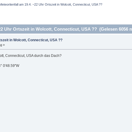
Meteoritenfall am 19.4. ~22 Uhr Ortszeit in Wolcott, Connecticut, USA ??
22 Uhr Ortszeit in Wolcott, Connecticut, USA ?? (Gelesen 6056 m
tszeit in Wolcott, Connecticut, USA ??
ag »
cott, Connecticut, USA durch das Dach?
3° 0'48.59"W