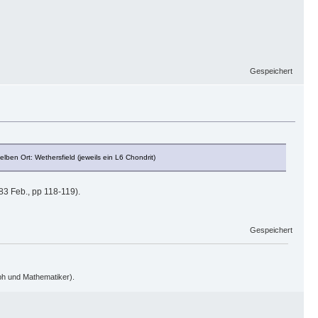
Gespeichert
lben Ort: Wethersfield (jeweils ein L6 Chondrit)
3 Feb., pp 118-119).
Gespeichert
oph und Mathematiker).