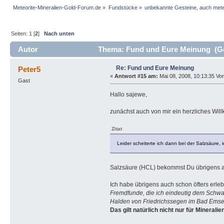
Meteorite-Mineralien-Gold-Forum.de
»
Fundstücke
»
unbekannte Gesteine, auch mete
Seiten:
1
[
2
]
Nach unten
Autor
Thema: Fund und Eure Meinung (Ge
Re: Fund und Eure Meinung
Peter5
«
Antwort #15 am:
Mai 08, 2008, 10:13:35 Vor
Gast
Hallo sajewe,
zunächst auch von mir ein herzliches Wi
Zitat
Leider scheiterte ich dann bei der Salzsäure, i
Salzsäure (HCL) bekommst Du übrigens au
Ich habe übrigens auch schon öfters erleb
Fremdfunde, die ich eindeutig dem Schwa
Halden von Friedrichssegen im Bad Emser
Das gilt natürlich nicht nur für Mineral