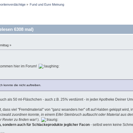
oritenverdächtige
»
Fund und Eure Meinung
lesen 6308 mal)
mittag »
llkommen hier im Forum!
ch konnte die nicht auftreiben.
ch als 50 ml-Fläschchen - auch z.B. 25% verdünnt - in jeder Apotheke Deiner 
t, dass viel "Fremdmaterial" von "ganz woanders her" oft auf Halden gekippt wird,
rzwald zuordnen konnte, in einem Eifel-Steinbruch auftaucht oder Material aus 
 Revier zu finden war!
).
ien, sondern auch für Schlackeprodukte jeglicher Facon
- selbst wenn keine Schmelz