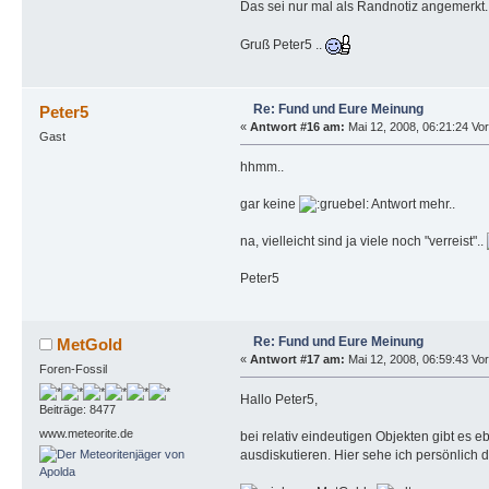
Das sei nur mal als Randnotiz angemerkt
Gruß Peter5 ..
Re: Fund und Eure Meinung
Peter5
«
Antwort #16 am:
Mai 12, 2008, 06:21:24 Vor
Gast
hhmm..
gar keine
Antwort mehr..
na, vielleicht sind ja viele noch "verreist"..
Peter5
Re: Fund und Eure Meinung
MetGold
«
Antwort #17 am:
Mai 12, 2008, 06:59:43 Vor
Foren-Fossil
Hallo Peter5,
Beiträge: 8477
www.meteorite.de
bei relativ eindeutigen Objekten gibt es 
ausdiskutieren. Hier sehe ich persönlich d