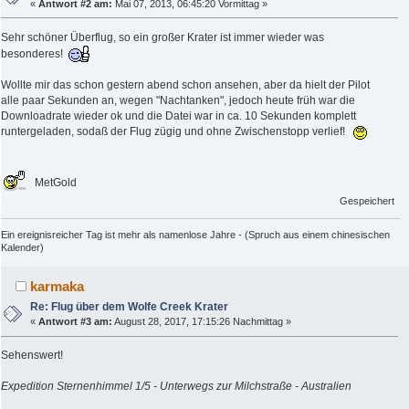
«
Antwort #2 am:
Mai 07, 2013, 06:45:20 Vormittag »
Sehr schöner Überflug, so ein großer Krater ist immer wieder was
besonderes!
Wollte mir das schon gestern abend schon ansehen, aber da hielt der Pilot
alle paar Sekunden an, wegen "Nachtanken", jedoch heute früh war die
Downloadrate wieder ok und die Datei war in ca. 10 Sekunden komplett
runtergeladen, sodaß der Flug zügig und ohne Zwischenstopp verlief!
MetGold
Gespeichert
Ein ereignisreicher Tag ist mehr als namenlose Jahre - (Spruch aus einem chinesischen
Kalender)
karmaka
Re: Flug über dem Wolfe Creek Krater
«
Antwort #3 am:
August 28, 2017, 17:15:26 Nachmittag »
Sehenswert!
Expedition Sternenhimmel 1/5 - Unterwegs zur Milchstraße - Australien