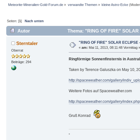
Meteorite-Mineralien-Gold-Forum.de
»
verwandte Themen
»
kleine Astro-Ecke
(Moder
Seiten: [
1
]
Nach unten
Autor
Thema: "RING OF FIRE" SOLAR EC
"RING OF FIRE" SOLAR ECLIPSE - 
Sterntaler
«
am:
Mai 11, 2013, 08:11:48 Vormittag 
Oberrat
Ringförmige Sonnenfinsternis in Austral
Beiträge: 294
Taken by Terence Galuszka on May 10, 20
http://spaceweather.com/gallery/indiv_u
Weitere Fotos auf Spaceweather.com
http://spaceweather.com/gallery/index.php
Gruß Konrad
“