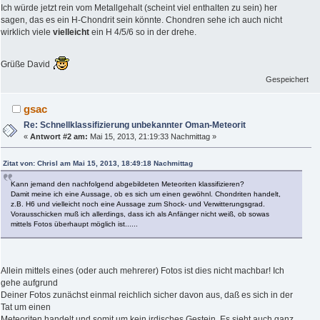
Ich würde jetzt rein vom Metallgehalt (scheint viel enthalten zu sein) her
sagen, das es ein H-Chondrit sein könnte. Chondren sehe ich auch nicht
wirklich viele
vielleicht
ein H 4/5/6 so in der drehe.
Grüße David
Gespeichert
gsac
Re: Schnellklassifizierung unbekannter Oman-Meteorit
«
Antwort #2 am:
Mai 15, 2013, 21:19:33 Nachmittag »
Zitat von: Chrisl am Mai 15, 2013, 18:49:18 Nachmittag
Kann jemand den nachfolgend abgebildeten Meteoriten klassifizieren?
Damit meine ich eine Aussage, ob es sich um einen gewöhnl. Chondriten handelt,
z.B. H6 und vielleicht noch eine Aussage zum Shock- und Verwitterungsgrad.
Vorausschicken muß ich allerdings, dass ich als Anfänger nicht weiß, ob sowas
mittels Fotos überhaupt möglich ist......
Allein mittels eines (oder auch mehrerer) Fotos ist dies nicht machbar! Ich
gehe aufgrund
Deiner Fotos zunächst einmal reichlich sicher davon aus, daß es sich in der
Tat um einen
Meteoriten handelt und somit um kein irdisches Gestein. Es sieht auch ganz