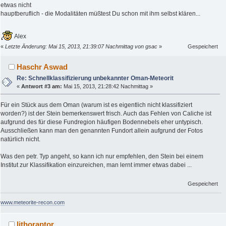
etwas nicht
hauptberuflich - die Modalitäten müßtest Du schon mit ihm selbst klären...
Alex
«
Letzte Änderung: Mai 15, 2013, 21:39:07 Nachmittag von gsac
»
Gespeichert
Haschr Aswad
Re: Schnellklassifizierung unbekannter Oman-Meteorit
«
Antwort #3 am:
Mai 15, 2013, 21:28:42 Nachmittag »
Für ein Stück aus dem Oman (warum ist es eigentlich nicht klassifiziert
worden?) ist der Stein bemerkenswert frisch. Auch das Fehlen von Caliche ist
aufgrund des für diese Fundregion häufigen Bodennebels eher untypisch.
Ausschließen kann man den genannten Fundort allein aufgrund der Fotos
natürlich nicht.
Was den petr. Typ angeht, so kann ich nur empfehlen, den Stein bei einem
Institut zur Klassifikation einzureichen, man lernt immer etwas dabei ...
Gespeichert
www.meteorite-recon.com
lithoraptor