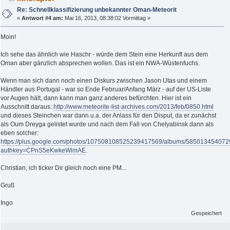
Re: Schnellklassifizierung unbekannter Oman-Meteorit
«
Antwort #4 am:
Mai 16, 2013, 08:38:02 Vormittag »
Moin!
Ich sehe das ähnlich wie Haschr - würde dem Stein eine Herkunft aus dem
Oman aber gänzlich absprechen wollen. Das ist ein NWA-Wüstenfuchs.
Wenn man sich dann noch einen Diskurs zwischen Jason Utas und einem
Händler aus Portugal - war so Ende Februar/Anfang März - auf der US-Liste
vor Augen hält, dann kann man ganz anderes befürchten. Hier ist ein
Ausschnitt daraus:
http://www.meteorite-list-archives.com/2013/feb/0850.html
und dieses Steinchen war dann u.a. der Anlass für den Disput, da er zunächst
als Oum Dreyga gelistet wurde und nach dem Fall von Chelyabinsk dann als
eben solcher:
https://plus.google.com/photos/107508108525239417569/albums/58501345407
authkey=CPnS5eKwkeWimAE
.
Christian, ich ticker Dir gleich noch eine PM...
Gruß
Ingo
Gespeichert