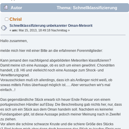
Autor
Thema: Schnellklassifizierung
unbekannter Oman-Meteorit (Gelesen 4587 mal)
Chrisl
Schnellklassifizierung unbekannter Oman-Meteorit
«
am:
Mai 15, 2013, 18:49:18 Nachmittag »
Hallo zusammen,
melde mich hier mit einer Bitte an die erfahrenen Forenmitglieder:
Kann jemand den nachfolgend abgebildeten Meteoriten klassifizieren?
Damit meine ich eine Aussage, ob es sich um einen gewöhnl. Chondriten
handelt, z.B. H6 und vielleicht noch eine Aussage zum Shock- und
Verwitterungsgrad.
Vorausschicken muß ich allerdings, dass ich als Anfänger nicht weiß, ob
sowas mittels Fotos überhaupt möglich ist...... Aber versuchen wir's mal
einfach...!
Das gegenständliche Stück erwarb ich heuer Ende Februar von einem
portugiesischen Händler auf Ebay. Die Beschreibung gab nichts her, nur, dass
es sich um ein Stück aus dem Oman handeln soll. Nachdem es keinerlei
Fundangaben gibt, ist diese Aussage jedoch meiner Meinung nach in Zweifel
zu ziehen.
Vor allem die schöne schwarze Kruste und die schiere Größe des Stücks