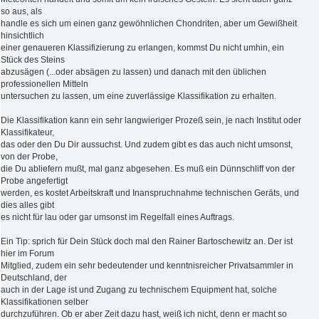
so aus, als
handle es sich um einen ganz gewöhnlichen Chondriten, aber um Gewißheit
hinsichtlich
einer genaueren Klassifizierung zu erlangen, kommst Du nicht umhin, ein
Stück des Steins
abzusägen (...oder absägen zu lassen) und danach mit den üblichen
professionellen Mitteln
untersuchen zu lassen, um eine zuverlässige Klassifikation zu erhalten.
Die Klassifikation kann ein sehr langwieriger Prozeß sein, je nach Institut oder
Klassifikateur,
das oder den Du Dir aussuchst. Und zudem gibt es das auch nicht umsonst,
von der Probe,
die Du abliefern mußt, mal ganz abgesehen. Es muß ein Dünnschliff von der
Probe angefertigt
werden, es kostet Arbeitskraft und Inanspruchnahme technischen Geräts, und
dies alles gibt
es nicht für lau oder gar umsonst im Regelfall eines Auftrags.
Ein Tip: sprich für Dein Stück doch mal den Rainer Bartoschewitz an. Der ist
hier im Forum
Mitglied, zudem ein sehr bedeutender und kenntnisreicher Privatsammler in
Deutschland, der
auch in der Lage ist und Zugang zu technischem Equipment hat, solche
Klassifikationen selber
durchzuführen. Ob er aber Zeit dazu hast, weiß ich nicht, denn er macht so