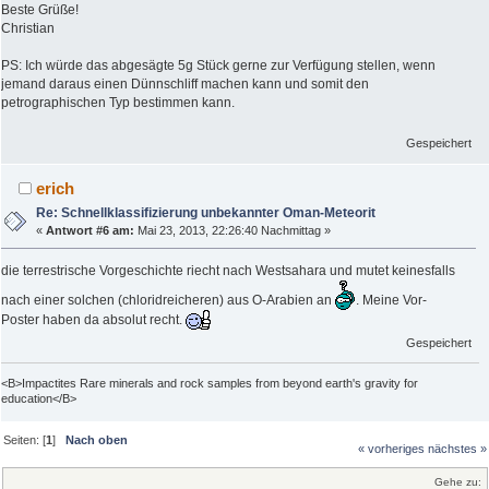
Beste Grüße!
Christian
PS: Ich würde das abgesägte 5g Stück gerne zur Verfügung stellen, wenn
jemand daraus einen Dünnschliff machen kann und somit den
petrographischen Typ bestimmen kann.
Gespeichert
erich
Re: Schnellklassifizierung unbekannter Oman-Meteorit
«
Antwort #6 am:
Mai 23, 2013, 22:26:40 Nachmittag »
die terrestrische Vorgeschichte riecht nach Westsahara und mutet keinesfalls
nach einer solchen (chloridreicheren) aus O-Arabien an
. Meine Vor-
Poster haben da absolut recht.
Gespeichert
<B>Impactites Rare minerals and rock samples from beyond earth's gravity for
education</B>
Seiten: [
1
]
Nach oben
« vorheriges
nächstes »
Gehe zu: