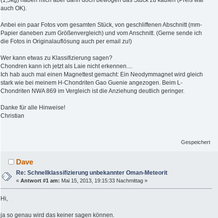
(1,5kg) haben mich aber dann doch bewogen das Stück zu kaufen (Preis war
auch OK).
Anbei ein paar Fotos vom gesamten Stück, von geschliffenen Abschnitt (mm-
Papier daneben zum Größenvergleich) und vom Anschnitt. (Gerne sende ich
die Fotos in Originalauflösung auch per email zu!)
Wer kann etwas zu Klassifizierung sagen?
Chondren kann ich jetzt als Laie nicht erkennen....
Ich hab auch mal einen Magnettest gemacht: Ein Neodymmagnet wird gleich
stark wie bei meinem H-Chondriten Gao Guenie angezogen. Beim L-
Chondriten NWA 869 im Vergleich ist die Anziehung deutlich geringer.
Danke für alle Hinweise!
Christian
Gespeichert
Dave
Re: Schnellklassifizierung unbekannter Oman-Meteorit
«
Antwort #1 am:
Mai 15, 2013, 19:15:33 Nachmittag »
Hi,
ja so genau wird das keiner sagen können.