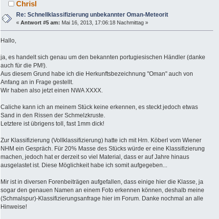
Chrisl
Re: Schnellklassifizierung unbekannter Oman-Meteorit
«
Antwort #5 am:
Mai 16, 2013, 17:06:18 Nachmittag »
Hallo,
ja, es handelt sich genau um den bekannten portugiesischen Händler (danke
auch für die PM!).
Aus diesem Grund habe ich die Herkunftsbezeichnung "Oman" auch von
Anfang an in Frage gestellt.
Wir haben also jetzt einen NWA XXXX.
Caliche kann ich an meinem Stück keine erkennen, es steckt jedoch etwas
Sand in den Rissen der Schmelzkruste.
Letztere ist übrigens toll, fast 1mm dick!
Zur Klassifizierung (Vollklassifizierung) hatte ich mit Hrn. Köberl vom Wiener
NHM ein Gespräch. Für 20% Masse des Stücks würde er eine Klassifizierung
machen, jedoch hat er derzeit so viel Material, dass er auf Jahre hinaus
ausgelastet ist. Diese Möglichkeit habe ich somit aufgegeben...
Mir ist in diversen Forenbeiträgen aufgefallen, dass einige hier die Klasse, ja
sogar den genauen Namen an einem Foto erkennen können, deshalb meine
(Schmalspur)-Klassifizierungsanfrage hier im Forum. Danke nochmal an alle
Hinweise!