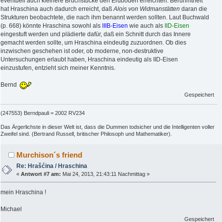
eventuell auch kleinere Bruchstücke den Erdboden erreichten. Berühmtheit
hat Hraschina auch dadurch erreicht, daß
Alois von Widmanstätten
daran die
Strukturen beobachtete, die nach ihm benannt werden sollten. Laut Buchwald
(p. 668) könnte Hraschina sowohl als
IIIB-Eisen
wie auch als
IID-Eisen
eingestuft werden und plädierte dafür, daß ein Schnitt durch das Innere
gemacht werden sollte, um Hraschina eindeutig zuzuordnen. Ob dies
inzwischen geschehen ist oder, ob moderne, non-destruktive
Untersuchungen erlaubt haben, Hraschina eindeutig als IID-Eisen
einzustufen, entzieht sich meiner Kenntnis.
Bernd
Gespeichert
(247553) Berndpauli = 2002 RV234
Das Ärgerlichste in dieser Welt ist, dass die Dummen todsicher und die Intelligenten voller
Zweifel sind. (Bertrand Russell, britischer Philosoph und Mathematiker).
Murchison´s friend
Re: Hrašćina / Hraschina
«
Antwort #7 am:
Mai 24, 2013, 21:43:11 Nachmittag »
mein Hraschina !
Michael
Gespeichert