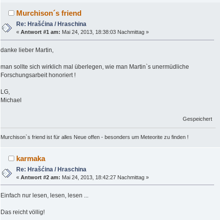
Murchison´s friend
Re: Hrašćina / Hraschina
«
Antwort #1 am:
Mai 24, 2013, 18:38:03 Nachmittag »
danke lieber Martin,
man sollte sich wirklich mal überlegen, wie man Martin`s unermüdliche
Forschungsarbeit honoriert !
LG,
Michael
Gespeichert
Murchison`s friend ist für alles Neue offen - besonders um Meteorite zu finden !
karmaka
Re: Hrašćina / Hraschina
«
Antwort #2 am:
Mai 24, 2013, 18:42:27 Nachmittag »
Einfach nur lesen, lesen, lesen ...
Das reicht völlig!