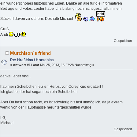
ein wunderschönes historisches Eisen. Danke an alle für die informativen
Beiträge und Fotos. Leider habe ichs bislang noch nicht geschafft, mir ein
Stückerl davon zu sichern. Deshalb Michael
Gruß,
Andi
Gespeichert
Murchison´s friend
Re: Hrašćina / Hraschina
«
Antwort #11 am:
Mai 25, 2013, 15:27:28 Nachmittag »
danke lieber Andi,
hab mein Scheibchen letzten Herbst von Corey Kuo ergattert !
Ich glaube, der hat sogar noch ein Scheibchen.
Aber Du hast schon recht, es ist schwierig bis fast unmöglich, da ja extrem
wenig von der Hauptmasse heruntergeschnitten wurde !
LG,
Michael
Gespeichert