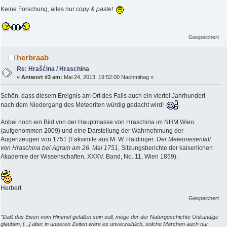
Keine Forschung, alles nur
copy & paste
!
Gespeichert
herbraab
Re: Hrašćina / Hraschina
«
Antwort #3 am:
Mai 24, 2013, 19:52:00 Nachmittag »
Schön, dass diesem Ereignis am Ort des Falls auch ein viertel Jahrhundert
nach dem Niedergang des Meteoriten würdig gedacht wird!
Anbei noch ein Bild von der Hauptmasse von Hraschina im NHM Wien
(aufgenommen 2009) und eine Darstellung der Wahrnehmung der
Augenzeugen von 1751 (Faksimile aus M. W. Haidinger:
Der Meteoreisenfall
von Hraschina bei Agram am 26. Mai 1751
, Sitzungsberichte der kaiserlichen
Akademie der Wissenschaften, XXXV. Band, No. 11, Wien 1859).
Herbert
Gespeichert
"Daß das Eisen vom Himmel gefallen sein soll, möge der der Naturgeschichte Unkundige
glauben, [...] aber in unseren Zeiten wäre es unverzeihlich, solche Märchen auch nur