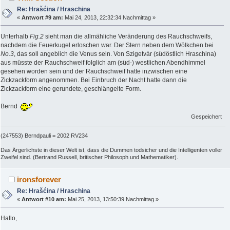
Re: Hrašćina / Hraschina
«
Antwort #9 am:
Mai 24, 2013, 22:32:34 Nachmittag »
Unterhalb
Fig.2
sieht man die allmähliche Veränderung des Rauchschweifs,
nachdem die Feuerkugel erloschen war. Der Stern neben dem Wölkchen bei
No.3
, das soll angeblich die Venus sein. Von Szigetvár (südöstlich Hraschina)
aus müsste der Rauchschweif folglich am (süd-) westlichen Abendhimmel
gesehen worden sein und der Rauchschweif hatte inzwischen eine
Zickzackform angenommen. Bei Einbruch der Nacht hatte dann die
Zickzackform eine gerundete, geschlängelte Form.
Bernd
Gespeichert
(247553) Berndpauli = 2002 RV234
Das Ärgerlichste in dieser Welt ist, dass die Dummen todsicher und die Intelligenten voller
Zweifel sind. (Bertrand Russell, britischer Philosoph und Mathematiker).
ironsforever
Re: Hrašćina / Hraschina
«
Antwort #10 am:
Mai 25, 2013, 13:50:39 Nachmittag »
Hallo,