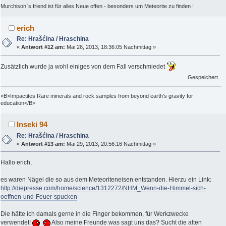
Murchison`s friend ist für alles Neue offen - besonders um Meteorite zu finden !
erich
Re: Hrašćina / Hraschina
«
Antwort #12 am:
Mai 26, 2013, 18:36:05 Nachmittag »
Zusätzlich wurde ja wohl einiges von dem Fall verschmiedet
Gespeichert
<B>Impactites Rare minerals and rock samples from beyond earth's gravity for
education</B>
Inseki 94
Re: Hrašćina / Hraschina
«
Antwort #13 am:
Mai 29, 2013, 20:56:16 Nachmittag »
Hallo erich,
es waren Nägel die so aus dem Meteoriteneisen entstanden. Hierzu ein Link:
http://diepresse.com/home/science/1312272/NHM_Wenn-die-Himmel-sich-
oeffnen-und-Feuer-spucken
Die hätte ich damals gerne in die Finger bekommen, für Werkzwecke
verwendet!
Also meine Freunde was sagt uns das? Sucht die alten