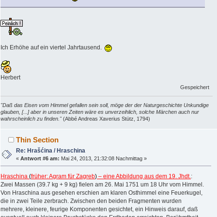
Ich Erhöhe auf ein viertel Jahrtausend.
Herbert
Gespeichert
"Daß das Eisen vom Himmel gefallen sein soll, möge der der Naturgeschichte Unkundige
glauben, [...] aber in unseren Zeiten wäre es unverzeihlich, solche Märchen auch nur
wahrscheinlich zu finden."
(Abbé Andreas Xaverius Stütz, 1794)
Thin Section
Re: Hrašćina / Hraschina
«
Antwort #6 am:
Mai 24, 2013, 21:32:08 Nachmittag »
Hraschina
(
früher: Agram für Zagreb
)
– eine Abbildung aus dem 19. Jhdt.
:
Zwei Massen (39.7 kg + 9 kg) fielen am 26. Mai 1751 um 18 Uhr vom Himmel.
Von Hraschina aus gesehen erschien am klaren Osthimmel eine Feuerkugel,
die in zwei Teile zerbrach. Zwischen den beiden Fragmenten wurden
mehrere, kleinere, feurige Komponenten gesichtet, ein Hinweis darauf, daß