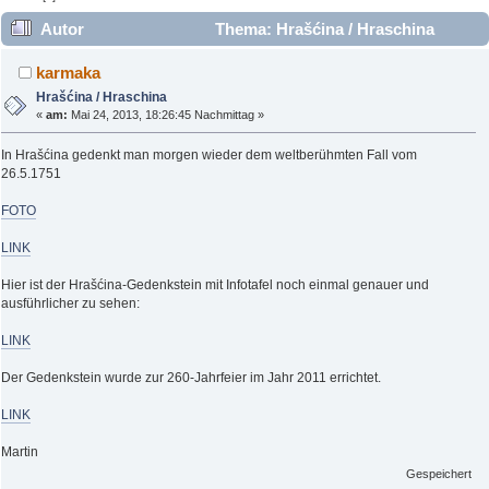
Autor
Thema: Hrašćina / Hraschina
(Gelesen 13943 mal)
karmaka
Hrašćina / Hraschina
«
am:
Mai 24, 2013, 18:26:45 Nachmittag »
In Hrašćina gedenkt man morgen wieder dem weltberühmten Fall vom
26.5.1751
FOTO
LINK
Hier ist der Hrašćina-Gedenkstein mit Infotafel noch einmal genauer und
ausführlicher zu sehen:
LINK
Der Gedenkstein wurde zur 260-Jahrfeier im Jahr 2011 errichtet.
LINK
Martin
Gespeichert