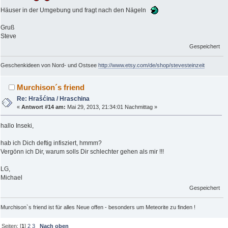
Häuser in der Umgebung und fragt nach den Nägeln
Gruß
Steve
Gespeichert
Geschenkideen von Nord- und Ostsee
http://www.etsy.com/de/shop/stevesteinzeit
Murchison´s friend
Re: Hrašćina / Hraschina
«
Antwort #14 am:
Mai 29, 2013, 21:34:01 Nachmittag »
hallo Inseki,
hab ich Dich deftig infisziert, hmmm?
Vergönn ich Dir, warum solls Dir schlechter gehen als mir !!!
LG,
Michael
Gespeichert
Murchison`s friend ist für alles Neue offen - besonders um Meteorite zu finden !
Seiten: [
1
]
2
3
Nach oben