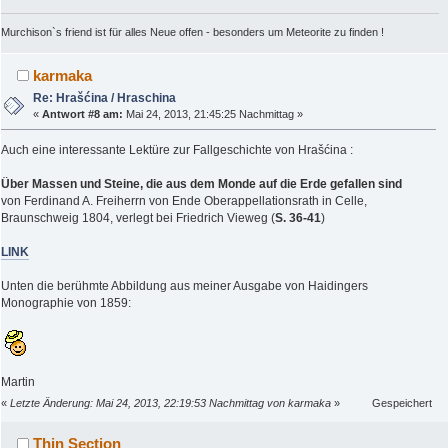
Murchison`s friend ist für alles Neue offen - besonders um Meteorite zu finden !
karmaka
Re: Hrašćina / Hraschina
«
Antwort #8 am:
Mai 24, 2013, 21:45:25 Nachmittag »
Auch eine interessante Lektüre zur Fallgeschichte von Hrašćina :
Über Massen und Steine, die aus dem Monde auf die Erde gefallen sind
von Ferdinand A. Freiherrn von Ende Oberappellationsrath in Celle,
Braunschweig 1804, verlegt bei Friedrich Vieweg (
S. 36-41
)
LINK
Unten die berühmte Abbildung aus meiner Ausgabe von Haidingers
Monographie von 1859:
Martin
«
Letzte Änderung: Mai 24, 2013, 22:19:53 Nachmittag von karmaka
»
Gespeichert
Thin Section