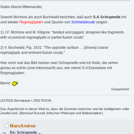
Guten Abend Miteinander,
Sowohl McHone als auch Buchwald berichten, daß auch
S-A Schrapnelle
hin
und wieder
Regmaglypten
und Spuren von
Schmelzkruste
zeigen:
1) J.F. McHone and M. Killgore: “twisted and jagged, shrapnel-like fragments
with occasional regmaglypts or partial fusion crusts”
2) V. Buchwald, Fig. 1631: “The opposite surface … [shows] coarse
regmaglypts and eminent fusion crusts.”
Hier noch mal das Bild meiner zwei Schrapnelle und ich finde, die sehen
genau so schön (und interessant!) aus, wie meine S-A Exemplare mit
Regmaglypten.
Bernd
Gespeichert
(247553) Berndpauli = 2002 RV234
Das Ärgerlichste in dieser Welt ist, dass die Dummen todsicher und die Intelligenten voller
Zweifel sind. (Bertrand Russell, britischer Philosoph und Mathematiker).
MarcAndree
Re: Schrapnelle ...