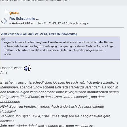
Lächle einfach - denn du kannst sie nicht alle töten
gsac
Re: Schrapnelle ...
«
Antwort #10 am:
Juni 25, 2013, 12:24:13 Nachmittag »
Zitat von: speul am Juni 25, 2013, 12:05:02 Nachmittag
eigentlich war ich schon weg aus Ensisheim, aber als ich nochmal durch die Räume
schlenderte bevor der Tag zu Ende ging, da sprang mir dieser Sikhote Alin ins Auge.
Toll fand ich dabei den Riß und das beide Seiten noch exakt paßgenau sind.
speul
Das "hat was"!
Alex
Ensisheim: aus unterschiedlichen Quellen lese ich natürlich unterschiedliche
Meinungen, aber die Show scheint sich jetzt stärker zu verändern als noch in
den relativ ruhigen zehn oder mehr Jahre zuvor, mit den dramatischen neuen
Ereignissen (Fälle/Funde) in den letzten Jahren einerseits, und dem
abebbenden
NWA-Boom im Vergleich vorher. Auch ändert sich das ausstellende
Publikum!
Verweis: Bob Dylan, 1964, "The Times They Are a-Changin’" Wäre gern
nächstes
Jahr auch wieder dabei, mal schauen was dann machbar ist..