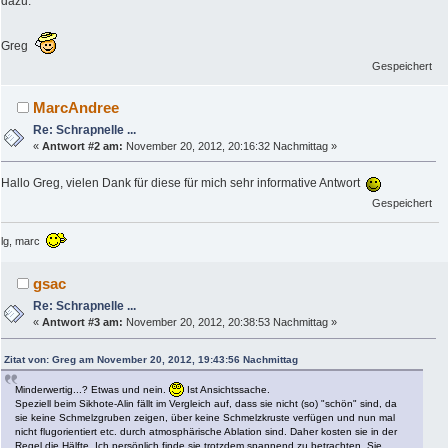
dazu.
Greg
Gespeichert
MarcAndree
Re: Schrapnelle ...
«
Antwort #2 am:
November 20, 2012, 20:16:32 Nachmittag »
Hallo Greg, vielen Dank für diese für mich sehr informative Antwort
Gespeichert
lg, marc
gsac
Re: Schrapnelle ...
«
Antwort #3 am:
November 20, 2012, 20:38:53 Nachmittag »
Zitat von: Greg am November 20, 2012, 19:43:56 Nachmittag
Minderwertig...? Etwas und nein.
Ist Ansichtssache.
Speziell beim Sikhote-Alin fällt im Vergleich auf, dass sie nicht (so) "schön" sind, da
sie keine Schmelzgruben zeigen, über keine Schmelzkruste verfügen und nun mal
nicht flugorientiert etc. durch atmosphärische Ablation sind. Daher kosten sie in der
Regel die Hälfte. Ich persönlich finde sie trotzdem spannend zu betrachten. Sie