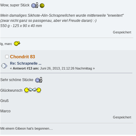
Wow, super Stück
Mein damaliges Sikhote-Alin-Schrapnellchen wurde mittlerweile "erweitert"
(zwar nicht ganz so passgenau, aber viel Freude daran) :-)
550 g - 125 x 90 x 40 mm
Gespeichert
lg, marc
Chondrit 83
Re: Schrapnelle ...
«
Antwort #13 am:
Juni 26, 2013, 21:12:26 Nachmittag »
Sehr schöne Stücke
Glückwunsch
Gruß
Marco
Gespeichert
Mit einem Gibeon hat’s begonnen....