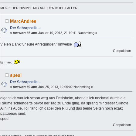
MÖGE DER HIMMEL MIR AUF DEN KOPF FALLEN...
MarcAndree
Re: Schrapnelle ...
«
Antwort #8 am:
Januar 10, 2013, 21:19:41 Nachmittag »
Vielen Dank für eure Anregungen/Hinweise
Gespeichert
lg, marc
speul
Re: Schrapnelle ...
«
Antwort #9 am:
Juni 25, 2013, 12:05:02 Nachmittag »
eigentlich war ich schon weg aus Ensisheim, aber als ich nochmal durch die
Räume schlenderte bevor der Tag zu Ende ging, da sprang mir dieser Sikhote
Alin ins Auge. Toll fand ich dabei den Riß und das beide Seiten noch exakt
paßgenau sind.
speul
Gespeichert