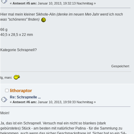
«
Antwort #5 am:
Januar 10, 2013, 19:32:13 Nachmittag »
Hier mal mein kleiner Sikhote-Alin
(denke im neuen Met-Jahr werd ich noch
was "schöneres" finden)
66 g
40,5 x 28,5 x 22 mm
Kategorie Schrapnell?
Gespeichert
lg, marc
lithoraptor
Re: Schrapnelle ...
«
Antwort #6 am:
Januar 10, 2013, 19:59:33 Nachmittag »
Moin!
Ja, das ist ein Schrapnell. Versuch mal ein nicht so blankes (stark
gebürstetes) Stück - am besten mit natürlicher Patina - für die Sammlung zu
bekommen, auch wenn das sicher Geschmacksfrage ist. Sicher hat so ein SA-