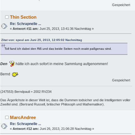
Gespeichert
Thin Section
Re: Schrapnelle ...
«
Antwort #11 am:
Juni 25, 2013, 13:41:36 Nachmittag »
Zitat von: speul am Juni 25, 2013, 12:05:02 Nachmittag
Toll fand ich dabei den Riß und das beide Seiten noch exakt paßgenau sind.
Den
hätte ich auch sofort in meine Sammlung aufgenommen!
Bernd
Gespeichert
(247553) Berndpauli = 2002 RV234
Das Ärgerlichste in dieser Welt ist, dass die Dummen todsicher und die Intelligenten voller
Zweifel sind. (Bertrand Russell, britischer Philosoph und Mathematiker).
MarcAndree
Re: Schrapnelle ...
«
Antwort #12 am:
Juni 26, 2013, 21:06:28 Nachmittag »