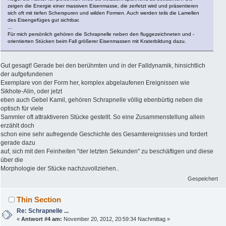
zeigen die Energie einer massiven Eisenmasse, die zerfetzt wird und präsentieren
sich oft mit tiefen Scherspuren und wilden Formen. Auch werden teils die Lamellen
des Eisengefüges gut sichtbar.
...
Für mich persönlich gehören die Schrapnelle neben den fluggezeichneten und -
orientierten Stücken beim Fall größerer Eisenmassen mit Kraterbildung dazu.
Gut gesagt! Gerade bei den berühmten und in der Falldynamik, hinsichtlich
der aufgefundenen
Exemplare von der Form her, komplex abgelaufenen Ereignissen wie
Sikhote-Alin, oder jetzt
eben auch Gebel Kamil, gehören Schrapnelle völlig ebenbürtig neben die
optisch für viele
Sammler oft attraktiveren Stücke gestellt. So eine Zusammenstellung allein
erzählt doch
schon eine sehr aufregende Geschichte des Gesamtereignisses und fordert
gerade dazu
auf, sich mit den Feinheiten "der letzten Sekunden" zu beschäftigen und diese
über die
Morphologie der Stücke nachzuvollziehen..
Gespeichert
Thin Section
Re: Schrapnelle ...
«
Antwort #4 am:
November 20, 2012, 20:59:34 Nachmittag »