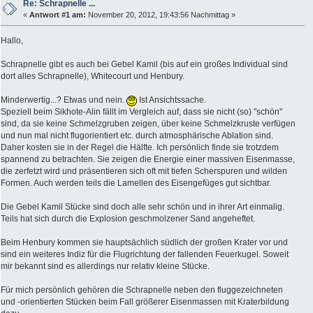
Re: Schrapnelle ...
«
Antwort #1 am:
November 20, 2012, 19:43:56 Nachmittag »
Hallo,
Schrapnelle gibt es auch bei Gebel Kamil (bis auf ein großes Individual sind
dort alles Schrapnelle), Whitecourt und Henbury.
Minderwertig...? Etwas und nein.
Ist Ansichtssache.
Speziell beim Sikhote-Alin fällt im Vergleich auf, dass sie nicht (so) "schön"
sind, da sie keine Schmelzgruben zeigen, über keine Schmelzkruste verfügen
und nun mal nicht flugorientiert etc. durch atmosphärische Ablation sind.
Daher kosten sie in der Regel die Hälfte. Ich persönlich finde sie trotzdem
spannend zu betrachten. Sie zeigen die Energie einer massiven Eisenmasse,
die zerfetzt wird und präsentieren sich oft mit tiefen Scherspuren und wilden
Formen. Auch werden teils die Lamellen des Eisengefüges gut sichtbar.
Die Gebel Kamil Stücke sind doch alle sehr schön und in ihrer Art einmalig.
Teils hat sich durch die Explosion geschmolzener Sand angeheftet.
Beim Henbury kommen sie hauptsächlich südlich der großen Krater vor und
sind ein weiteres Indiz für die Flugrichtung der fallenden Feuerkugel. Soweit
mir bekannt sind es allerdings nur relativ kleine Stücke.
Für mich persönlich gehören die Schrapnelle neben den fluggezeichneten
und -orientierten Stücken beim Fall größerer Eisenmassen mit Kraterbildung