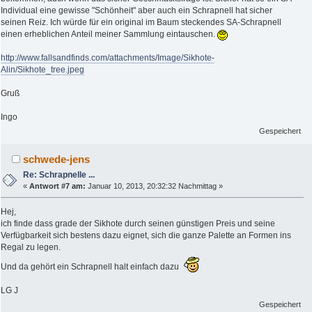
Individual eine gewisse "Schönheit" aber auch ein Schrapnell hat sicher
seinen Reiz. Ich würde für ein original im Baum steckendes SA-Schrapnell
einen erheblichen Anteil meiner Sammlung eintauschen.
http://www.fallsandfinds.com/attachments/Image/Sikhote-
Alin/Sikhote_tree.jpeg
Gruß
Ingo
Gespeichert
schwede-jens
Re: Schrapnelle ...
«
Antwort #7 am:
Januar 10, 2013, 20:32:32 Nachmittag »
Hej,
ich finde dass grade der Sikhote durch seinen günstigen Preis und seine
Verfügbarkeit sich bestens dazu eignet, sich die ganze Palette an Formen ins
Regal zu legen.
Und da gehört ein Schrapnell halt einfach dazu
LG J
Gespeichert