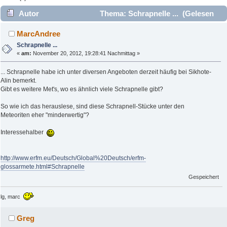
Autor
Thema: Schrapnelle ... (Gelesen
6673 mal)
MarcAndree
Schrapnelle ...
«
am:
November 20, 2012, 19:28:41 Nachmittag »
... Schrapnelle habe ich unter diversen Angeboten derzeit häufig bei Sikhote-
Alin bemerkt.
Gibt es weitere Met's, wo es ähnlich viele Schrapnelle gibt?
So wie ich das herauslese, sind diese Schrapnell-Stücke unter den
Meteoriten eher "minderwertig"?
Interessehalber
http://www.erfm.eu/Deutsch/Global%20Deutsch/erfm-
glossarmete.html#Schrapnelle
Gespeichert
lg, marc
Greg