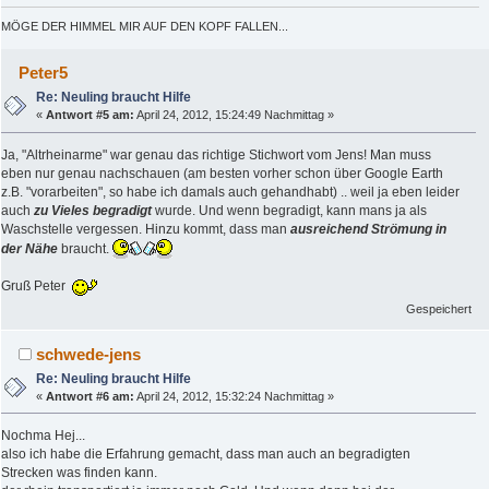
MÖGE DER HIMMEL MIR AUF DEN KOPF FALLEN...
Peter5
Re: Neuling braucht Hilfe
«
Antwort #5 am:
April 24, 2012, 15:24:49 Nachmittag »
Ja, "Altrheinarme" war genau das richtige Stichwort vom Jens! Man muss
eben nur genau nachschauen (am besten vorher schon über Google Earth
z.B. "vorarbeiten", so habe ich damals auch gehandhabt) .. weil ja eben leider
auch
zu Vieles begradigt
wurde. Und wenn begradigt, kann mans ja als
Waschstelle vergessen. Hinzu kommt, dass man
ausreichend Strömung in
der Nähe
braucht.
Gruß Peter
Gespeichert
schwede-jens
Re: Neuling braucht Hilfe
«
Antwort #6 am:
April 24, 2012, 15:32:24 Nachmittag »
Nochma Hej...
also ich habe die Erfahrung gemacht, dass man auch an begradigten
Strecken was finden kann.