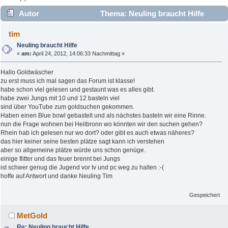
Autor
Thema: Neuling braucht Hilfe
(Gelesen 7928 mal)
tim
Neuling braucht Hilfe
«
am:
April 24, 2012, 14:06:33 Nachmittag »
Hallo Goldwäscher
zu erst muss ich mal sagen das Forum ist klasse!
habe schon viel gelesen und gestaunt was es alles gibt.
habe zwei Jungs mit 10 und 12 basteln viel
sind über YouTube zum goldsuchen gekommen.
Haben einen Blue bowl gebastelt und als nächstes basteln wir eine Rinne.
nun die Frage wohnen bei Heilbronn wo könnten wir den suchen gehen?
Rhein hab ich gelesen nur wo dort? oder gibt es auch etwas näheres?
das hier keiner seine besten plätze sagt kann ich verstehen
aber so allgemeine plätze würde uns schon genüge.
einige flitter und das feuer brennt bei Jungs
ist schwer genug die Jugend vor tv und pc weg zu halten :-(
hoffe auf Antwort und danke Neuling Tim
Gespeichert
MetGold
Re: Neuling braucht Hilfe