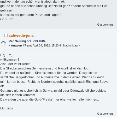
und wenn der tag schön war ist doch dann ok
glaube haben alle schon unnötig Benzin für ganz andere Sachen in die Luft
geblasen
kannst du mir genauere Plätze dort sagen?
Gruß Tim
Gespeichert
schwede-jens
Re: Neuling braucht Hilfe
«
Antwort #4 am:
April 24, 2012, 15:20:44 Nachmittag »
Hej Tim,
willkommen !
Also- der Vater Rhein....
Die Strecke zwischen Germersheim und Rastatt ist wirklich top.
Da werdet ihr auf jedem Stromkilometer fündig werden. Desgleichen
sämtliche Baggerlöcher und Altrheinarme in dem Gebiet. Wenns für euch
mim fahren besser Richtung Norden ist gehts natürlich auch Richtung Speyer
etc....
Genauso gibt es sicherlich im Schwarzwald oder Odenwald etliche gebiete
die sich lohnen könnten!
Da werden die aber die Gold-'Freaks' hier eher weiter helfen können...
LG Jens
Gespeichert