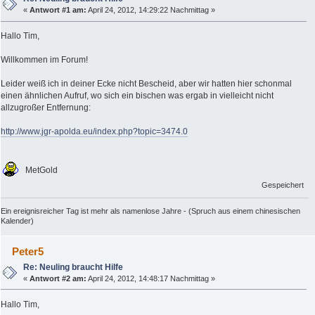
«
Antwort #1 am:
April 24, 2012, 14:29:22 Nachmittag »
Hallo Tim,
Willkommen im Forum!
Leider weiß ich in deiner Ecke nicht Bescheid, aber wir hatten hier schonmal
einen ähnlichen Aufruf, wo sich ein bischen was ergab in vielleicht nicht
allzugroßer Entfernung:
http://www.jgr-apolda.eu/index.php?topic=3474.0
MetGold
Gespeichert
Ein ereignisreicher Tag ist mehr als namenlose Jahre - (Spruch aus einem chinesischen
Kalender)
Peter5
Re: Neuling braucht Hilfe
«
Antwort #2 am:
April 24, 2012, 14:48:17 Nachmittag »
Hallo Tim,