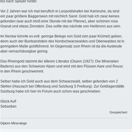
bis nach Speyer runter.
Vor 2 Jahren war ich mal beruflich in Leopoldshafen bei Karlsruhe, da sind
ein paar größere Baggerseen mit reichlich Sand. Gold hab ich zwar keines
gefunden (war auch bloß eine Stunde mit der Pfanne), aber schönen rosa
Granat und etwas Zinnstein. Das sollte das nächste von Heilbronn aus sein.
Im Neckar könnte es evtl. geringe Belege von Gold (ein paar Krümel) geben,
denn auch der Buntsandstein des Nordschwarzwaldes und Odenwaldes ist in
geringstem Maße goldführend. Im Gegensatz zum Rhein ist da die Ausbeute
aber vernachlässigbar gering.
Das Rheingold stammt der älteren Literatur (Osann (1927): Die Mineralien
Badens) aus den Schweizer Alpen und wird mit den Flüssen Aare und Reuss
in den Rhein geschwemmt.
Selber habe ich Gold auch aus dem Schwarzwald, selber gefunden von 2
Stellen (Hausach bei Offenburg und Sulzburg S Freiburg). Zur Goldlagerstätte
Sulzburg habe ich hier im Forum auch schon was geschrieben.
Glück Auf!
Sebastian
Gespeichert
Diplom-Mineraloge