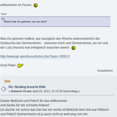
willkommen im Forum.
Zitat
Rhein hab ich gelesen nur wo dort?
Was Du gelesen hattest, war bezüglich des Rheins wahrscheinlich die
Goldsuche bei Germersheim .. zwischen Kehl und Germersheim, wo ich und
der Lutz (Aurum) mal erfolgreich waschen waren.
http://www.jgr-apolda.eu/index.php?topic=3893.0
Gruß Peter
Gespeichert
tim
Re: Neuling braucht Hilfe
«
Antwort #3 am:
April 24, 2012, 15:13:36 Nachmittag »
Danke MetGold und Peter5 für das willkommen
und danke für die schnelle Antwort
ich dachte mir schon das hier bei mir nichts ist MetGold dein link war hilfreich.
und Peter5 Germersheim ist ja auch nicht so weit weg von mir