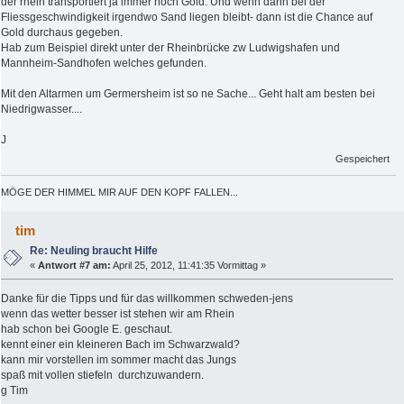
der rhein transportiert ja immer noch Gold. Und wenn dann bei der
Fliessgeschwindigkeit irgendwo Sand liegen bleibt- dann ist die Chance auf
Gold durchaus gegeben.
Hab zum Beispiel direkt unter der Rheinbrücke zw Ludwigshafen und
Mannheim-Sandhofen welches gefunden.
Mit den Altarmen um Germersheim ist so ne Sache... Geht halt am besten bei
Niedrigwasser....
J
Gespeichert
MÖGE DER HIMMEL MIR AUF DEN KOPF FALLEN...
tim
Re: Neuling braucht Hilfe
«
Antwort #7 am:
April 25, 2012, 11:41:35 Vormittag »
Danke für die Tipps und für das willkommen schweden-jens
wenn das wetter besser ist stehen wir am Rhein
hab schon bei Google E. geschaut.
kennt einer ein kleineren Bach im Schwarzwald?
kann mir vorstellen im sommer macht das Jungs
spaß mit vollen stiefeln durchzuwandern.
g Tim