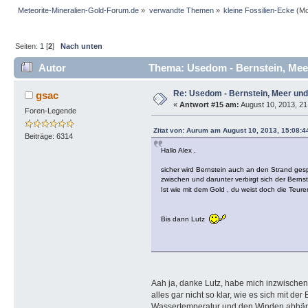
Meteorite-Mineralien-Gold-Forum.de
»
verwandte Themen
»
kleine Fossilien-Ecke
(Mo
Seiten:
1
[
2
]
Nach unten
Autor
Thema: Usedom - Bernstein, Mee
Re: Usedom - Bernstein, Meer un
gsac
«
Antwort #15 am:
August 10, 2013, 21
Foren-Legende
Zitat von: Aurum am August 10, 2013, 15:08:4
Beiträge: 6314
Hallo Alex ,
sicher wird Bernstein auch an den Strand ges
zwischen und darunter verbirgt sich der Ber
Ist wie mit dem Gold , du weist doch die Te
Bis dann Lutz
Aah ja, danke Lutz, habe mich inzwischen
alles gar nicht so klar, wie es sich mit de
Wassertemperatur und den Winden abhäng