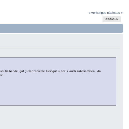
« vorheriges
nächstes »
DRUCKEN
ser treibende gut ( Pflanzenreste Treibgut, u.s.w. ) auch zubekommen , da
ein