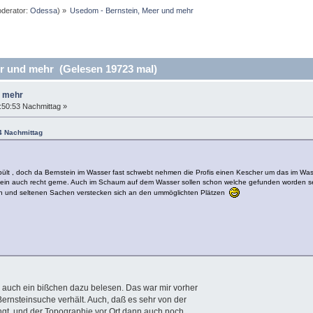
derator:
Odessa
) »
Usedom - Bernstein, Meer und mehr
r und mehr (Gelesen 19723 mal)
d mehr
:50:53 Nachmittag »
4 Nachmittag
pült , doch da Bernstein im Wasser fast schwebt nehmen die Profis einen Kescher um das im Was
nstein auch recht gerne. Auch im Schaum auf dem Wasser sollen schon welche gefunden worden s
uren und seltenen Sachen verstecken sich an den ummöglichten Plätzen
 auch ein bißchen dazu belesen. Das war mir vorher
r Bernsteinsuche verhält. Auch, daß es sehr von der
t, und der Topographie vor Ort dann auch noch.