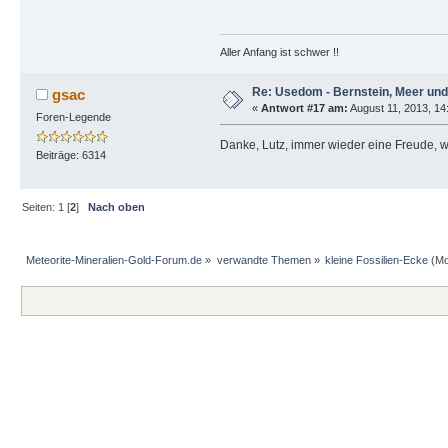
Aller Anfang ist schwer !!
Re: Usedom - Bernstein, Meer un
gsac
«
Antwort #17 am:
August 11, 2013, 14
Foren-Legende
Danke, Lutz, immer wieder eine Freude, was
Beiträge: 6314
Seiten:
1
[
2
]
Nach oben
Meteorite-Mineralien-Gold-Forum.de
»
verwandte Themen
»
kleine Fossilien-Ecke
(Mo