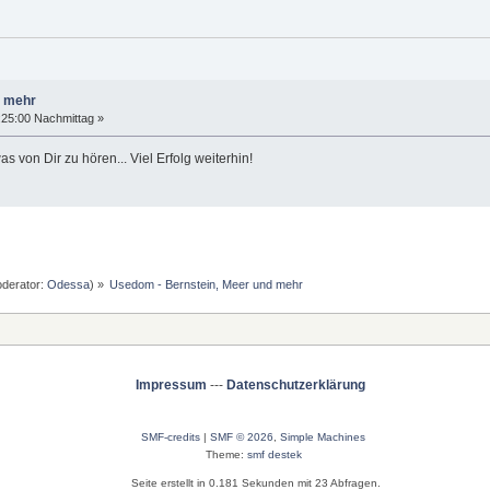
d mehr
:25:00 Nachmittag »
 von Dir zu hören... Viel Erfolg weiterhin!
derator:
Odessa
) »
Usedom - Bernstein, Meer und mehr
Impressum
---
Datenschutzerklärung
SMF-credits
|
SMF © 2026
,
Simple Machines
Theme:
smf destek
Seite erstellt in 0.181 Sekunden mit 23 Abfragen.