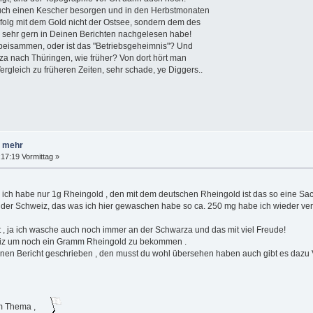
ch einen Kescher besorgen und in den Herbstmonaten
Erfolg mit dem Gold nicht der Ostsee, sondern dem des
 sehr gern in Deinen Berichten nachgelesen habe!
beisammen, oder ist das "Betriebsgeheimnis"? Und
a nach Thüringen, wie früher? Von dort hört man
ergleich zu früheren Zeiten, sehr schade, ye Diggers..
d mehr
17:19 Vormittag »
n ich habe nur 1g Rheingold , den mit dem deutschen Rheingold ist das so eine Sac
 der Schweiz, das was ich hier gewaschen habe so ca. 250 mg habe ich wieder ve
t , ja ich wasche auch noch immer an der Schwarza und das mit viel Freude!
weiz um noch ein Gramm Rheingold zu bekommen .
einen Bericht geschrieben , den musst du wohl übersehen haben auch gibt es dazu V
om Thema ,