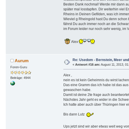
Besten Dank nochmal! Werde mir dann au
später mal losstapfen. Dir weiterhin viel 
Rheins in Deinen Gefilden, was ich immer
Wieviel g Rheingold hast Du denn schon 
fährst Du auch immer noch an die Schwarz
im Forum leider nur noch sehr wenig, im V
Alex
Re: Usedom - Bernstein, Meer un
Aurum
«
Antwort #16 am:
August 11, 2013, 01:
Foren-Guru
Alex ,
Beiträge: 4944
nein es ist kein Geheimnis du wirst lache
Das eine Gramm das ich habe ist das aus
gewaschen habe.
Damit ist deine 2te frage auch beantworte
Nächstes Jahr geht es wider in die Sch
Ich hatte aber auch über Thüringen hier 
Bis dann Lutz
Ups jetzt sind wir aber etwas weit weg v