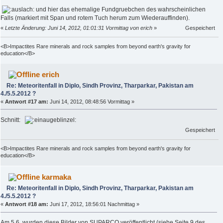
und hier das ehemalige Fundgruebchen des wahrscheinlichen
Falls (markiert mit Span und rotem Tuch herum zum Wiederauffinden).
«
Letzte Änderung: Juni 14, 2012, 01:01:31 Vormittag von erich
»
Gespeichert
<B>Impactites Rare minerals and rock samples from beyond earth's gravity for
education</B>
erich
Re: Meteoritenfall in Diplo, Sindh Provinz, Tharparkar, Pakistan am
4./5.5.2012 ?
«
Antwort #17 am:
Juni 14, 2012, 08:48:56 Vormittag »
Schnitt:
Gespeichert
<B>Impactites Rare minerals and rock samples from beyond earth's gravity for
education</B>
karmaka
Re: Meteoritenfall in Diplo, Sindh Provinz, Tharparkar, Pakistan am
4./5.5.2012 ?
«
Antwort #18 am:
Juni 17, 2012, 18:56:01 Nachmittag »
Am 5.6. wurden diese Bilder von SUPARCO veröffentlicht (siehe Seite 9 des