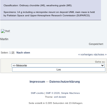
Classification: Ordinary chondrite (H6), weathering grade (W0).
Specimens: 14 g including a microprobe mount on deposit UNM, main mass is held
by Pakistan Space and Upper Atmosphere Research Commission (SUPARCO).
Martin
Gespeichert
Seiten:
1
[
2
]
Nach oben
« vorheriges
nächstes »
Gehe zu:
Impressum
---
Datenschutzerklärung
SMF-credits
|
SMF © 2026
,
Simple Machines
Theme:
smf destek
Seite erstellt in 0.095 Sekunden mit 23 Abfragen.