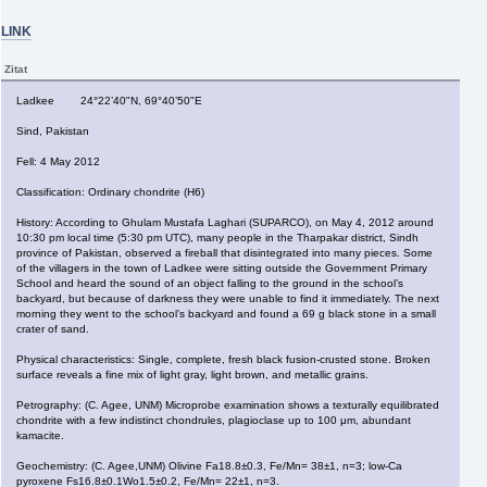
LINK
Zitat
Ladkee 24°22’40"N, 69°40’50"E
Sind, Pakistan
Fell: 4 May 2012
Classification: Ordinary chondrite (H6)
History: According to Ghulam Mustafa Laghari (SUPARCO), on May 4, 2012 around
10:30 pm local time (5:30 pm UTC), many people in the Tharpakar district, Sindh
province of Pakistan, observed a fireball that disintegrated into many pieces. Some
of the villagers in the town of Ladkee were sitting outside the Government Primary
School and heard the sound of an object falling to the ground in the school’s
backyard, but because of darkness they were unable to find it immediately. The next
morning they went to the school’s backyard and found a 69 g black stone in a small
crater of sand.
Physical characteristics: Single, complete, fresh black fusion-crusted stone. Broken
surface reveals a fine mix of light gray, light brown, and metallic grains.
Petrography: (C. Agee, UNM) Microprobe examination shows a texturally equilibrated
chondrite with a few indistinct chondrules, plagioclase up to 100 μm, abundant
kamacite.
Geochemistry: (C. Agee,UNM) Olivine Fa18.8±0.3, Fe/Mn= 38±1, n=3; low-Ca
pyroxene Fs16.8±0.1Wo1.5±0.2, Fe/Mn= 22±1, n=3.