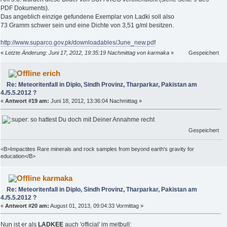
PDF Dokuments).
Das angeblich einzige gefundene Exemplar von Ladki soll also
73 Gramm schwer sein und eine Dichte von 3,51 g/ml besitzen.
http://www.suparco.gov.pk/downloadables/June_new.pdf
«
Letzte Änderung: Juni 17, 2012, 19:35:19 Nachmittag von karmaka
»
Gespeichert
erich
Re: Meteoritenfall in Diplo, Sindh Provinz, Tharparkar, Pakistan am
4./5.5.2012 ?
«
Antwort #19 am:
Juni 18, 2012, 13:36:04 Nachmittag »
so hattest Du doch mit Deiner Annahme recht
Gespeichert
<B>Impactites Rare minerals and rock samples from beyond earth's gravity for
education</B>
karmaka
Re: Meteoritenfall in Diplo, Sindh Provinz, Tharparkar, Pakistan am
4./5.5.2012 ?
«
Antwort #20 am:
August 01, 2013, 09:04:33 Vormittag »
Nun ist er als
LADKEE
auch 'official' im metbull: