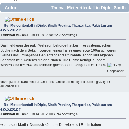
Autor
Thema: Meteoritenfall in Diplo, Sindh
Provinz, Tharparkar, Pakistan am 4./5.5.2012 ? (Gelesen
erich
10162 mal)
Re: Meteoritenfall in Diplo, Sindh Provinz, Tharparkar, Pakistan am
4./5.5.2012 ?
«
Antwort #15 am:
Juni 14, 2012, 00:36:53 Vormittag »
Das Fieldteam der paki. Weltraumbehörde hat bei ihrer systematischen
Suche nach dem Bekanntwerden eines Falles eines etwa 100gr schweren
Steines das umliegende Gebiet "abgegrast", konnte jedoch laut eigenen
Berichten kein weiteres Material finden. Die Dichte beträgt laut dem
Wissenschaftler etwa dreieinhalb gr/cm3, der Eisengehalt ca 10,7%.
Gespeichert
<B>Impactites Rare minerals and rock samples from beyond earth's gravity for
education</B>
erich
Re: Meteoritenfall in Diplo, Sindh Provinz, Tharparkar, Pakistan am
4./5.5.2012 ?
«
Antwort #16 am:
Juni 14, 2012, 00:41:44 Vormittag »
wie gesagt Martin: Dennoch könntest Du, wie so oft Recht haben.