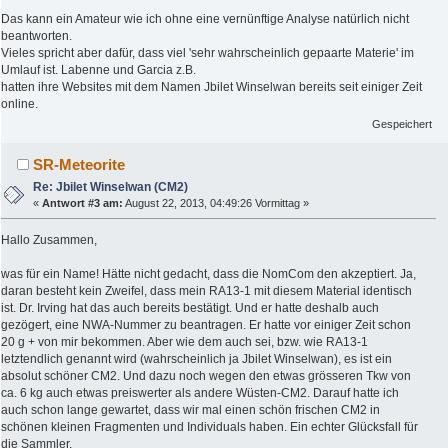
Das kann ein Amateur wie ich ohne eine vernünftige Analyse natürlich nicht
beantworten.
Vieles spricht aber dafür, dass viel 'sehr wahrscheinlich gepaarte Materie' im
Umlauf ist. Labenne und Garcia z.B.
hatten ihre Websites mit dem Namen Jbilet Winselwan bereits seit einiger Zeit
online.
Gespeichert
SR-Meteorite
Re: Jbilet Winselwan (CM2)
«
Antwort #3 am:
August 22, 2013, 04:49:26 Vormittag »
Hallo Zusammen,
was für ein Name! Hätte nicht gedacht, dass die NomCom den akzeptiert. Ja,
daran besteht kein Zweifel, dass mein RA13-1 mit diesem Material identisch
ist. Dr. Irving hat das auch bereits bestätigt. Und er hatte deshalb auch
gezögert, eine NWA-Nummer zu beantragen. Er hatte vor einiger Zeit schon
20 g + von mir bekommen. Aber wie dem auch sei, bzw. wie RA13-1
letztendlich genannt wird (wahrscheinlich ja Jbilet Winselwan), es ist ein
absolut schöner CM2. Und dazu noch wegen den etwas grösseren Tkw von
ca. 6 kg auch etwas preiswerter als andere Wüsten-CM2. Darauf hatte ich
auch schon lange gewartet, dass wir mal einen schön frischen CM2 in
schönen kleinen Fragmenten und Individuals haben. Ein echter Glücksfall für
die Sammler.