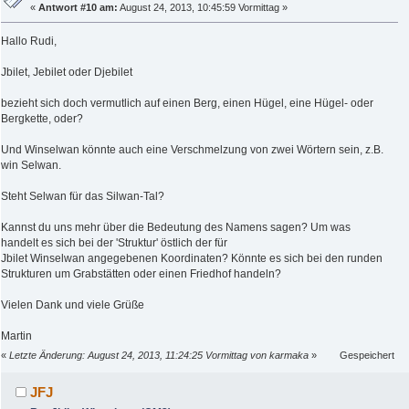
«
Antwort #10 am:
August 24, 2013, 10:45:59 Vormittag »
Hallo Rudi,
Jbilet, Jebilet oder Djebilet
bezieht sich doch vermutlich auf einen Berg, einen Hügel, eine Hügel- oder
Bergkette, oder?
Und Winselwan könnte auch eine Verschmelzung von zwei Wörtern sein, z.B.
win Selwan.
Steht Selwan für das Silwan-Tal?
Kannst du uns mehr über die Bedeutung des Namens sagen? Um was
handelt es sich bei der 'Struktur' östlich der für
Jbilet Winselwan angegebenen Koordinaten? Könnte es sich bei den runden
Strukturen um Grabstätten oder einen Friedhof handeln?
Vielen Dank und viele Grüße
Martin
«
Letzte Änderung: August 24, 2013, 11:24:25 Vormittag von karmaka
»
Gespeichert
JFJ