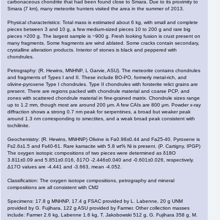
carbonaceous chondrite that had been found close to Smara. Due to its proximity to
Smara (7 km), many meteorite hunters visited the area in the summer of 2013.
Physical characteristics: Total mass is estimated about 6 kg, with small and complete
pieces between 3 and 10 g, a few medium-sized pieces 10 to 200 g and rare big
pieces >200 g. The largest sample is ~900 g. Fresh looking fusion is crust present on
many fragments. Some fragments are wind ablated. Some cracks contain secondary,
crystalline alteration products. Interior of stones is black and peppered with
chondrules.
Petrography: (R. Hewins, MNHNP, L Garvie, ASU). The meteorite contains chondrules
and fragments of Types I and II. These include BO-PO, formerly metal-rich, and
olivine-pyroxene Type I chondrules. Type II chondrules with forsterite relict grains are
present. There are regions packed with chondrule material and coarse PCP, and
zones with scattered chondrule material in fine-grained matrix. Chondrule sizes range
up to 1.2 mm, though most are around 200 μm. A few CAIs are 800 μm. Powder x-ray
diffraction shows a strong 0.7 nm peak for serpentines, a broad but weaker peak
around 1.3 nm corresponding to smectites, and a weak broad peak consistent with
tochilinite.
Geochemistry: (R. Hewins, MNHNP) Olivine is Fa0.98±0.44 and Fa25-40. Pyroxene is
Fs2.6±1.5 and Fs40-61. Rare kamacite with 5.8 wt% Ni is present. (P. Cartigny, IPGP)
The oxygen isotopic compositions of two pieces were determined as δ18O
3.811±0.09 and 5.851±0.016, δ17O -2.446±0.040 and -0.601±0.026, respectively.
Δ17O values are -4.441 and -3.663, mean -4.052.
Classification: The oxygen isotope compositions, petrography and mineral
compositions are all consistent with CM2
Specimens: 17.8 g MNHNP, 17.4 g FSAC provided by L. Labenne, 20 g UNM
provided by G. Fujihara, 122 g ASU provided by Farmer. Other collection masses
include: Farmer 2.6 kg, Labenne 1.6 kg, T. Jakobowski 512 g, G. Fujihara 358 g, M.