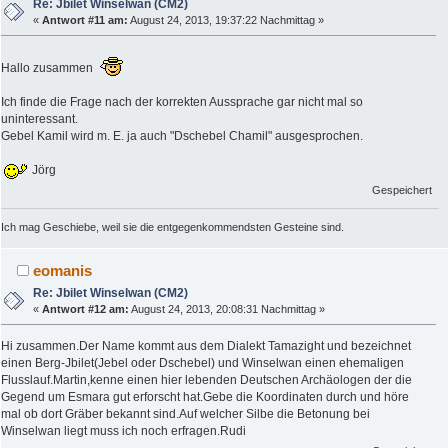
Re: Jbilet Winselwan (CM2)
«
Antwort #11 am:
August 24, 2013, 19:37:22 Nachmittag »
Hallo zusammen
Ich finde die Frage nach der korrekten Aussprache gar nicht mal so
uninteressant.
Gebel Kamil wird m. E. ja auch "Dschebel Chamil" ausgesprochen.
Jörg
Gespeichert
Ich mag Geschiebe, weil sie die entgegenkommendsten Gesteine sind.
eomanis
Re: Jbilet Winselwan (CM2)
«
Antwort #12 am:
August 24, 2013, 20:08:31 Nachmittag »
Hi zusammen.Der Name kommt aus dem Dialekt Tamazight und bezeichnet
einen Berg-Jbilet(Jebel oder Dschebel) und Winselwan einen ehemaligen
Flusslauf.Martin,kenne einen hier lebenden Deutschen Archäologen der die
Gegend um Esmara gut erforscht hat.Gebe die Koordinaten durch und höre
mal ob dort Gräber bekannt sind.Auf welcher Silbe die Betonung bei
Winselwan liegt muss ich noch erfragen.Rudi