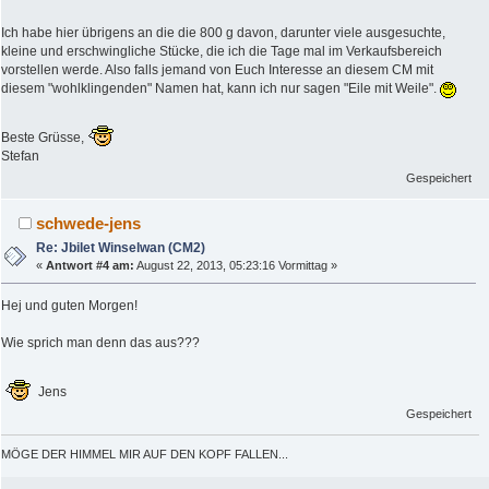
Ich habe hier übrigens an die die 800 g davon, darunter viele ausgesuchte,
kleine und erschwingliche Stücke, die ich die Tage mal im Verkaufsbereich
vorstellen werde. Also falls jemand von Euch Interesse an diesem CM mit
diesem "wohlklingenden" Namen hat, kann ich nur sagen "Eile mit Weile".
Beste Grüsse,
Stefan
Gespeichert
schwede-jens
Re: Jbilet Winselwan (CM2)
«
Antwort #4 am:
August 22, 2013, 05:23:16 Vormittag »
Hej und guten Morgen!
Wie sprich man denn das aus???
Jens
Gespeichert
MÖGE DER HIMMEL MIR AUF DEN KOPF FALLEN...