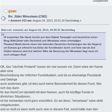
Gespeichert
gsac
Re: Jbilet Winselwan (CM2)
«
Antwort #13 am:
August 24, 2013, 20:51:16 Nachmittag »
Zitat von: eomanis am August 24, 2013, 20:08:31 Nachmittag
Hi zusammen.Der Name kommt aus dem Dialekt Tamazight und bezeichnet einen
Berg-Jbilet(Jebel oder Dschebel) und Winselwan einen ehemaligen
Flusslauf.Martin,kenne einen hier lebenden Deutschen Archäologen der die Gegend
um Esmara gut erforscht hat.Gebe die Koordinaten durch und höre mal ob dort
Gräber bekannt sind.Auf welcher Silbe die Betonung bei Winselwan liegt muss ich
noch erfragen.Rudi
OK, das "nächste Postamt" lassen wir mal aussen vor. Dann wäre der Name
aber eine
Beschreibung der örtlichen Fundsituation, und da es ehemalige Flussläufe
und Gebirge
auch anderswo gibt, ist dies auch keine Besonderheit für diesen Fund. Wie
sich das dann
für das NomCom darstellt mit dem Namen, auch für künftige Funde in
ähnlichen Situationen,
ist mir momentan nicht ganz ersichtlich. Es sei denn, "winselwan" wäre strikt
ortsgebunden,
und so muß es dann wohl auch sein in diesem Fall, sonst hätte man den