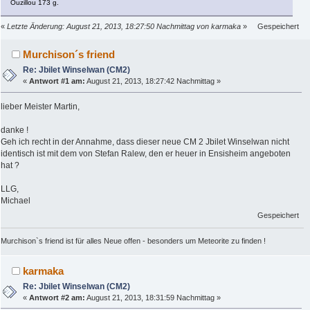
Ouzillou 173 g.
«
Letzte Änderung: August 21, 2013, 18:27:50 Nachmittag von karmaka
»
Gespeichert
Murchison´s friend
Re: Jbilet Winselwan (CM2)
«
Antwort #1 am:
August 21, 2013, 18:27:42 Nachmittag »
lieber Meister Martin,
danke !
Geh ich recht in der Annahme, dass dieser neue CM 2 Jbilet Winselwan nicht
identisch ist mit dem von Stefan Ralew, den er heuer in Ensisheim angeboten
hat ?
LLG,
Michael
Gespeichert
Murchison`s friend ist für alles Neue offen - besonders um Meteorite zu finden !
karmaka
Re: Jbilet Winselwan (CM2)
«
Antwort #2 am:
August 21, 2013, 18:31:59 Nachmittag »