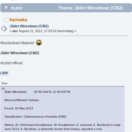
Autor
Thema: Jbilet Winselwan (CM2)
(Gelesen 9004 mal)
karmaka
Jbilet Winselwan (CM2)
«
am:
August 21, 2013, 17:53:03 Nachmittag »
Wunderbare Materie!
Jbilet Winselwan (CM2)
ist jetzt official:
LINK
Zitat
Jbilet Winselwan 26°40.044’N, 11°40.637’W
Morocco/Western Sahara
Found: 24 May 2013
Classification: Carbonaceous chondrite (CM2)
History: (H. Chennaoui Aoudjehane, M. Aoudjehane, A. Laroussi, A. Bouferra) In early
June 2013, A. Bouferra, a meteorite hunter from Smara, reported a new