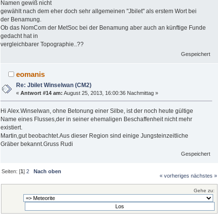
Namen gewiß nicht
gewählt nach dem eher doch sehr allgemeinen "Jbilet" als erstem Wort bei
der Benamung.
Ob das NomCom der MetSoc bei der Benamung aber auch an künftige Funde
gedacht hat in
vergleichbarer Topographie..??
Gespeichert
eomanis
Re: Jbilet Winselwan (CM2)
«
Antwort #14 am:
August 25, 2013, 16:00:36 Nachmittag »
Hi Alex.Winselwan, ohne Betonung einer Silbe, ist der noch heute gültige
Name eines Flusses,der in seiner ehemaligen Beschaffenheit nicht mehr
existiert.
Martin,gut beobachtet.Aus dieser Region sind einige Jungsteinzeitliche
Gräber bekannt.Gruss Rudi
Gespeichert
Seiten: [
1
]
2
Nach oben
« vorheriges
nächstes »
Gehe zu: