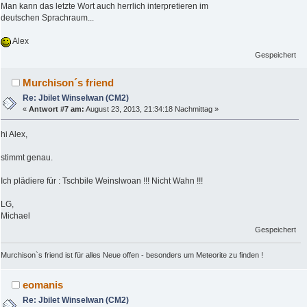
Man kann das letzte Wort auch herrlich interpretieren im
deutschen Sprachraum...
Alex
Gespeichert
Murchison´s friend
Re: Jbilet Winselwan (CM2)
«
Antwort #7 am:
August 23, 2013, 21:34:18 Nachmittag »
hi Alex,
stimmt genau.
Ich plädiere für : Tschbile Weinslwoan !!! Nicht Wahn !!!
LG,
Michael
Gespeichert
Murchison`s friend ist für alles Neue offen - besonders um Meteorite zu finden !
eomanis
Re: Jbilet Winselwan (CM2)