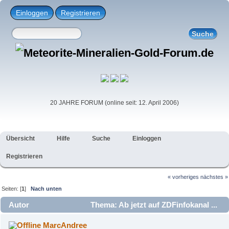
Einloggen
Registrieren
20 JAHRE FORUM (online seit: 12. April 2006)
Übersicht
Hilfe
Suche
Einloggen
Registrieren
« vorheriges
nächstes »
Seiten: [
1
]
Nach unten
Autor
Thema: Ab jetzt auf ZDFinfokanal ...
(Gelesen 2546 mal)
MarcAndree