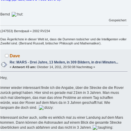
Bernd
Gespeichert
(247553) Berndpauli = 2002 RV234
Das Ärgerlichste in dieser Welt ist, dass die Dummen todsicher und die Intelligenten voller
Zweifel sind. (Bertrand Russell, britischer Philosoph und Mathematiker).
Dave
Re: MARS - Drei Jahre, 13 Meilen, in 309 Bildern, in drei Minuten...
«
Antwort #3 am:
Oktober 14, 2011, 20:50:08 Nachmittag »
Hey,
immer wieder interessant finde ich die Angabe, über die Strecke die die Rover
zurück gelegt haben. Hier sind es gerade mal 21km in 3 Jahren. Man muss
sich mal überlegen, das man das ohne Problme an einem Tag schaffen
würde, was der Rover auf dem Mars da in 3 Jahren geschafft hat. Wie
langsam die doch sind.
Interessant sicher auch, sollte es wirklich mal zu einer Landung auf dem Mars
kommen. Dann können die Astronauten auf einem Blick die gesamte Strecke
überblicken und auch abfahren und das nicht in 3 Jahren.