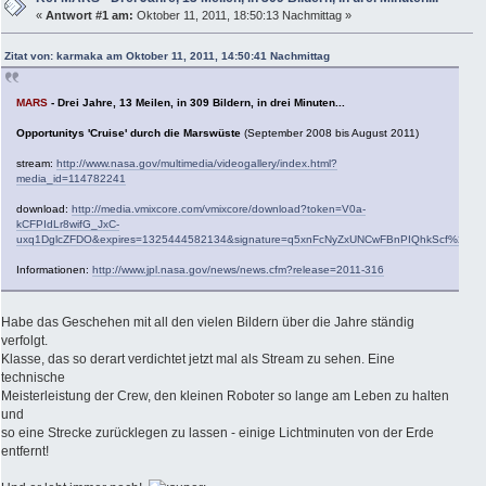
«
Antwort #1 am:
Oktober 11, 2011, 18:50:13 Nachmittag »
Zitat von: karmaka am Oktober 11, 2011, 14:50:41 Nachmittag
MARS
- Drei Jahre, 13 Meilen, in 309 Bildern, in drei Minuten...
Opportunitys 'Cruise' durch die Marswüste
(September 2008 bis August 2011)
stream:
http://www.nasa.gov/multimedia/videogallery/index.html?
media_id=114782241
download:
http://media.vmixcore.com/vmixcore/download?token=V0a-
kCFPIdLr8wifG_JxC-
uxq1DglcZFDO&expires=1325444582134&signature=q5xnFcNyZxUNCwFBnPIQhkScf%2FM
Informationen:
http://www.jpl.nasa.gov/news/news.cfm?release=2011-316
Habe das Geschehen mit all den vielen Bildern über die Jahre ständig
verfolgt.
Klasse, das so derart verdichtet jetzt mal als Stream zu sehen. Eine
technische
Meisterleistung der Crew, den kleinen Roboter so lange am Leben zu halten
und
so eine Strecke zurücklegen zu lassen - einige Lichtminuten von der Erde
entfernt!