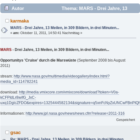
Autor
Thema: MARS - Drei Jahre, 13
Meilen, in 309 Bildern, in drei Minuten... (Gelesen 5072 mal)
karmaka
MARS - Drei Jahre, 13 Meilen, in 309 Bildern, in drei Minuten...
«
am:
Oktober 11, 2011, 14:50:41 Nachmittag »
MARS
- Drei Jahre, 13 Meilen, in 309 Bildern, in drei Minuten...
Opportunitys 'Cruise' durch die Marswüste
(September 2008 bis August
2011)
stream:
http://www.nasa.gov/multimedia/videogallery/index.html?
media_id=114782241
download:
http://media.vmixcore.com/vmixcore/download?token=V0a-
kCFPIdLr8wifG_JxC-
uxq1DglcZFDO&expires=1325444582134&signature=q5xnFcNyZxUNCwFBnPI
Informationen:
http://www.jpl.nasa.gov/news/news.cfm?release=2011-316
Gespeichert
gsac
Re: MARS - Drei Jahre, 13 Meilen, in 309 Bildern, in drei Minuten...