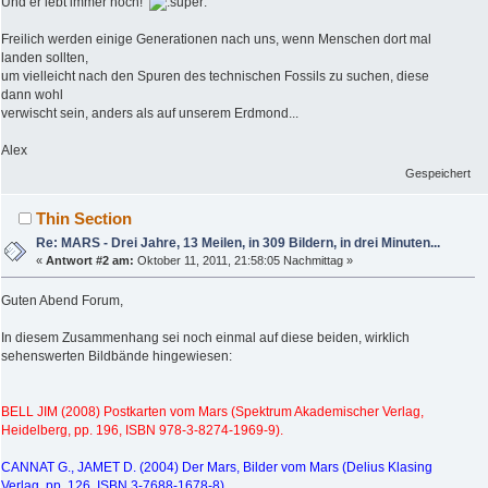
Und er lebt immer noch!
Freilich werden einige Generationen nach uns, wenn Menschen dort mal
landen sollten,
um vielleicht nach den Spuren des technischen Fossils zu suchen, diese
dann wohl
verwischt sein, anders als auf unserem Erdmond...
Alex
Gespeichert
Thin Section
Re: MARS - Drei Jahre, 13 Meilen, in 309 Bildern, in drei Minuten...
«
Antwort #2 am:
Oktober 11, 2011, 21:58:05 Nachmittag »
Guten Abend Forum,
In diesem Zusammenhang sei noch einmal auf diese beiden, wirklich
sehenswerten Bildbände hingewiesen:
BELL JIM (2008) Postkarten vom Mars (Spektrum Akademischer Verlag,
Heidelberg, pp. 196, ISBN 978-3-8274-1969-9).
CANNAT G., JAMET D. (2004) Der Mars, Bilder vom Mars (Delius Klasing
Verlag, pp. 126, ISBN 3-7688-1678-8).