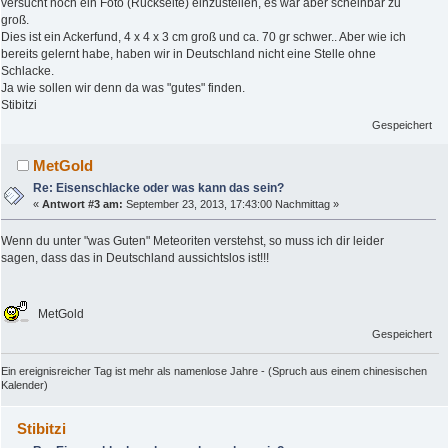
versucht noch ein Foto (Rückseite) einzustellen, es war aber scheinbar zu
groß.
Dies ist ein Ackerfund, 4 x 4 x 3 cm groß und ca. 70 gr schwer.. Aber wie ich
bereits gelernt habe, haben wir in Deutschland nicht eine Stelle ohne
Schlacke.
Ja wie sollen wir denn da was "gutes" finden.
Stibitzi
Gespeichert
MetGold
Re: Eisenschlacke oder was kann das sein?
«
Antwort #3 am:
September 23, 2013, 17:43:00 Nachmittag »
Wenn du unter "was Guten" Meteoriten verstehst, so muss ich dir leider
sagen, dass das in Deutschland aussichtslos ist!!!
MetGold
Gespeichert
Ein ereignisreicher Tag ist mehr als namenlose Jahre - (Spruch aus einem chinesischen
Kalender)
Stibitzi