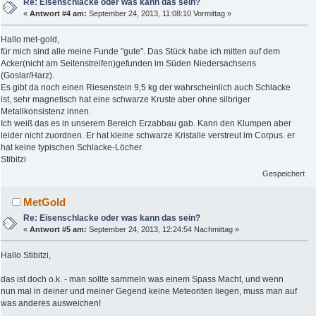
Re: Eisenschlacke oder was kann das sein?
«
Antwort #4 am:
September 24, 2013, 11:08:10 Vormittag »
Hallo met-gold,
für mich sind alle meine Funde "gute". Das Stück habe ich mitten auf dem
Acker(nicht am Seitenstreifen)gefunden im Süden Niedersachsens
(Goslar/Harz).
Es gibt da noch einen Riesenstein 9,5 kg der wahrscheinlich auch Schlacke
ist, sehr magnetisch hat eine schwarze Kruste aber ohne silbriger
Metallkonsistenz innen.
Ich weiß das es in unserem Bereich Erzabbau gab. Kann den Klumpen aber
leider nicht zuordnen. Er hat kleine schwarze Kristalle verstreut im Corpus. er
hat keine typischen Schlacke-Löcher.
Stibitzi
Gespeichert
MetGold
Re: Eisenschlacke oder was kann das sein?
«
Antwort #5 am:
September 24, 2013, 12:24:54 Nachmittag »
Hallo Stibitzi,
das ist doch o.k. - man sollte sammeln was einem Spass Macht, und wenn
nun mal in deiner und meiner Gegend keine Meteoriten liegen, muss man auf
was anderes ausweichen!