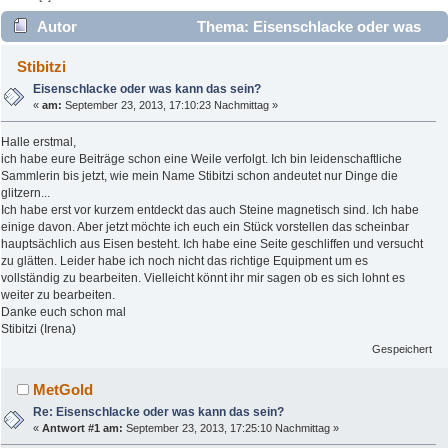
Autor
Thema: Eisenschlacke oder was
kann das sein? (Gelesen 10613 mal)
Stibitzi
Eisenschlacke oder was kann das sein?
«
am:
September 23, 2013, 17:10:23 Nachmittag »
Halle erstmal,
ich habe eure Beiträge schon eine Weile verfolgt. Ich bin leidenschaftliche
Sammlerin bis jetzt, wie mein Name Stibitzi schon andeutet nur Dinge die
glitzern...
Ich habe erst vor kurzem entdeckt das auch Steine magnetisch sind. Ich habe
einige davon. Aber jetzt möchte ich euch ein Stück vorstellen das scheinbar
hauptsächlich aus Eisen besteht. Ich habe eine Seite geschliffen und versucht
zu glätten. Leider habe ich noch nicht das richtige Equipment um es
vollständig zu bearbeiten. Vielleicht könnt ihr mir sagen ob es sich lohnt es
weiter zu bearbeiten.
Danke euch schon mal
Stibitzi (Irena)
Gespeichert
MetGold
Re: Eisenschlacke oder was kann das sein?
«
Antwort #1 am:
September 23, 2013, 17:25:10 Nachmittag »