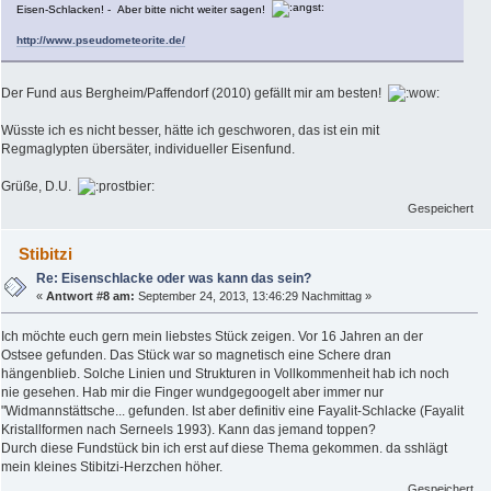
Eisen-Schlacken! - Aber bitte nicht weiter sagen!
http://www.pseudometeorite.de/
Der Fund aus Bergheim/Paffendorf (2010) gefällt mir am besten!
Wüsste ich es nicht besser, hätte ich geschworen, das ist ein mit
Regmaglypten übersäter, individueller Eisenfund.
Grüße, D.U.
Gespeichert
Stibitzi
Re: Eisenschlacke oder was kann das sein?
«
Antwort #8 am:
September 24, 2013, 13:46:29 Nachmittag »
Ich möchte euch gern mein liebstes Stück zeigen. Vor 16 Jahren an der
Ostsee gefunden. Das Stück war so magnetisch eine Schere dran
hängenblieb. Solche Linien und Strukturen in Vollkommenheit hab ich noch
nie gesehen. Hab mir die Finger wundgegoogelt aber immer nur
"Widmannstättsche... gefunden. Ist aber definitiv eine Fayalit-Schlacke (Fayalit
Kristallformen nach Serneels 1993). Kann das jemand toppen?
Durch diese Fundstück bin ich erst auf diese Thema gekommen. da sshlägt
mein kleines Stibitzi-Herzchen höher.
Gespeichert