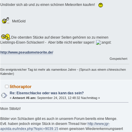
Und/oder sich ab und zu einen schönen Meteoriten kaufen!
MetGold
Die obersten Stücke auf dieser Seiten gehören so zu meinen
Lieblings-Eisen-Schlacken! - Aber bitte nicht weiter sagen!
http://www.pseudometeorite.de/
Gespeichert
Ein ereignisreicher Tag ist mehr als namenlose Jahre - (Spruch aus einem chinesischen
Kalender)
lithoraptor
Re: Eisenschlacke oder was kann das sein?
«
Antwort #6 am:
September 24, 2013, 12:48:32 Nachmittag »
Moin Stibitzi!
Bilder von Schlacken gibt es auch in unserem Forum bereits eine Menge.
Evtl. haben jedoch einige Stück in diesem Thread hier
http://www.jgr-
apolda.eu/index.php?topic=9039.15
einen gewissen Wiedererkennungswert