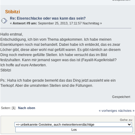
Stibitzi
Re: Eisenschlacke oder was kann das sein?
«
Antwort #9 am:
September 25, 2013, 17:11:57 Nachmittag »
Hallo erstmal,
Entschuldigung, ich bin vom Thema abgekommen. Ich habe meinen
Eisenklumpen noch mal behandelt. Dabei habe ich entdeckt, das es zwar
Löcher gibt, diese aber wohl mal gefüllt waren. Es gibt nämlich an diesem
Ding noch mehrere gefüllte Stellen. Ich habe versucht das im Bild
festzuhalten. Kann mir jemand sagen was das ist (Fayalit-Kugelkristall?
Ich hoffe auf eure Antworten.
Stibitzi
Ps.: Haha ich habe gerade bemerkt das das Ding jetzt aussieht wie ein
Tierkopf. Aber die umrahmten Stellen sind die Füllungen.
Gespeichert
Seiten: [
1
]
Nach oben
« vorheriges
nächstes »
Gehe zu: