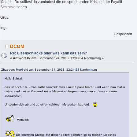
für dich. Du solltest da zumindest die entsprechenden Kristalle der Fayalit-
Schlacke sehen...
Gruß
Ingo
Gespeichert
DCOM
Re: Eisenschlacke oder was kann das sein?
«
Antwort #7 am:
September 24, 2013, 13:03:04 Nachmittag »
Zitat von: MetGold am September 24, 2013, 12:24:54 Nachmittag
Hallo Stibitzi,
das ist doch o.k. - man sollte sammeln was einem Spass Macht, und wenn nun mal in
deiner und meiner Gegend keine Meteoriten liegen, muss man auf was anderes
ausweichen!
Und/oder sich ab und zu einen schönen Meteoriten kaufen!
MetGold
Die obersten Stücke auf dieser Seiten gehören so zu meinen Lieblings-