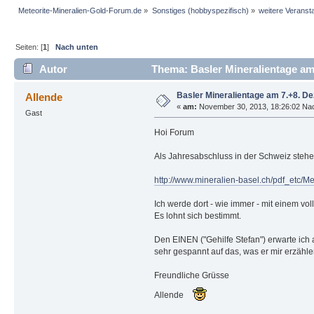
Meteorite-Mineralien-Gold-Forum.de
»
Sonstiges (hobbyspezifisch)
»
weitere Veranst
Seiten: [
1
]
Nach unten
Autor
Thema: Basler Mineralientage am
Basler Mineralientage am 7.+8. 
Allende
«
am:
November 30, 2013, 18:26:02 Nac
Gast
Hoi Forum
Als Jahresabschluss in der Schweiz ste
http://www.mineralien-basel.ch/pdf_etc
Ich werde dort - wie immer - mit einem vol
Es lohnt sich bestimmt.
Den EINEN ("Gehilfe Stefan") erwarte ich a
sehr gespannt auf das, was er mir erzähle
Freundliche Grüsse
Allende