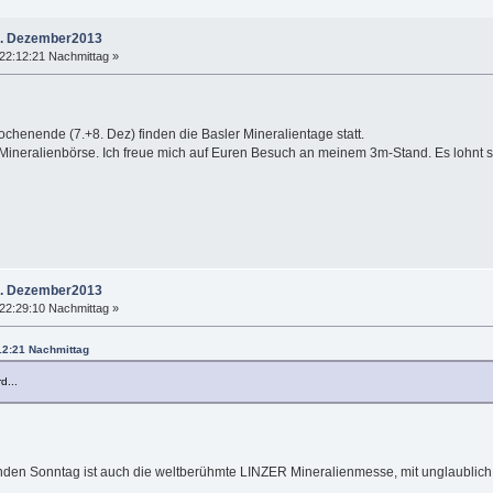
+8. Dezember2013
22:12:21 Nachmittag »
chenende (7.+8. Dez) finden die Basler Mineralientage statt.
r Mineralienbörse. Ich freue mich auf Euren Besuch an meinem 3m-Stand. Es lohnt si
+8. Dezember2013
22:29:10 Nachmittag »
12:21 Nachmittag
d...
den Sonntag ist auch die weltberühmte LINZER Mineralienmesse, mit unglaublich v