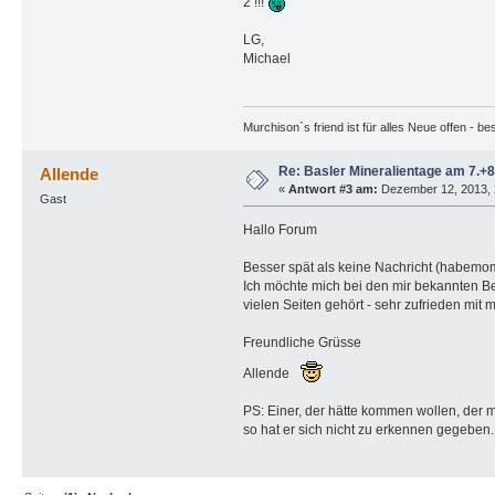
2 !!!
LG,
Michael
Murchison`s friend ist für alles Neue offen - b
Re: Basler Mineralientage am 7.
Allende
«
Antwort #3 am:
Dezember 12, 2013, 
Gast
Hallo Forum
Besser spät als keine Nachricht (habemo
Ich möchte mich bei den mir bekannten Bes
vielen Seiten gehört - sehr zufrieden mi
Freundliche Grüsse
Allende
PS: Einer, der hätte kommen wollen, der m
so hat er sich nicht zu erkennen gegeben..