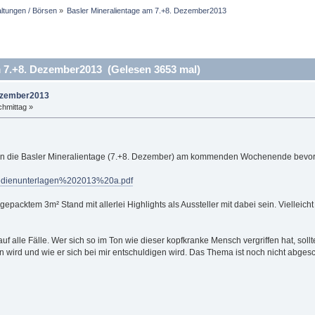
altungen / Börsen
»
Basler Mineralientage am 7.+8. Dezember2013
 7.+8. Dezember2013 (Gelesen 3653 mal)
Dezember2013
hmittag »
hen die Basler Mineralientage (7.+8. Dezember) am kommenden Wochenende bevor
/Medienunterlagen%202013%20a.pdf
lgepacktem 3m² Stand mit allerlei Highlights als Aussteller mit dabei sein. Vielleic
uf alle Fälle. Wer sich so im Ton wie dieser kopfkranke Mensch vergriffen hat, soll
n wird und wie er sich bei mir entschuldigen wird. Das Thema ist noch nicht abges