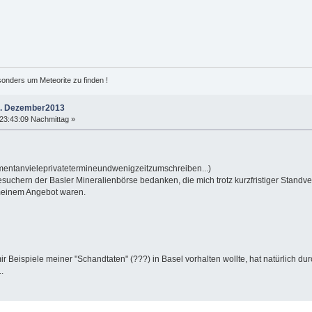
esonders um Meteorite zu finden !
+8. Dezember2013
23:43:09 Nachmittag »
mentanvieleprivatetermineundwenigzeitzumschreiben...)
uchern der Basler Mineralienbörse bedanken, die mich trotz kurzfristiger Standve
t meinem Angebot waren.
ir Beispiele meiner "Schandtaten" (???) in Basel vorhalten wollte, hat natürlich 
.