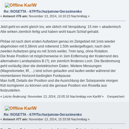
KarlW
Re: ROSETTA - 67P/Tschurjumow-Gerasimenko
«
Antwort #76 am:
November 13, 2014, 14:10:23 Nachmittag »
Jetzt geht es wohl gleich los, wie üblich mit Verspätung: 15 min = akademisch
Alle wirken ziemlich fertig und haben wohl kaum Schlaf gehabt.
Philae ist nach dem ersten Aufsetzen genau im Zielgebiet mit 1m/s wieder
abgehoben mit 0,38m/s und rotierend 1:50h weitergeflogen; nach dem
zweiten Aufsetzen ging es mit 3cm/s weiter, 7min lang, ohne Rotation.
Die finale Position ist möglicherweise in 1km Entfernung der Kraterrand des
alternativen Landeplatzes B (?), ein ziemlich finsteres Loch. Die Bestimmung
geht vorläufig über die dielektrischen Daten. Weitere Messungen
(Magnetometer, IR, ...) sind schon gelaufen und laufen weiter während der
momentanen Horizont-bedingten Funkpause.
Man hofft, Details der Position und die Ausrichtung der Solarpanele morgen
früh korrigieren zu können und die genaue Position von Rosetta aus
festzustellen.
«
Letzte Änderung: November 13, 2014, 15:05:16 Nachmittag von KarlW
»
Gespeichert
KarlW
Re: ROSETTA - 67P/Tschurjumow-Gerasimenko
«
Antwort #77 am:
November 13, 2014, 15:33:58 Nachmittag »