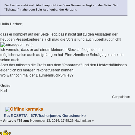
Der Lander steht wohl überhaupt nicht auf den Beinen, er liegt auf der Seite. Der
"Schatten" nahe dem Bein ist offenbar der Horizont.
Hallo Herbert,
dass er komplett auf der Seite liegt, passt nicht gut zu den Aussagen der
heutigen Pressekonferenz. (Ich mag die Vorstellung auch überhaupt nicht!
)
Ich vermute, dass er auf einem kleineren Block aufliegt, der ihn
möglicherweise auch aufgefangen hat. Eine ziemliche Schräglage sehe ich
schon auch.
Aber das müssten die Profis aus dem "Panorama" und den Lichtverhältnissen
eigentlich bis morgen rekonstruieren können.
Wo war noch mal der Daumendrück-Smiley?
Grüße
Karl
Gespeichert
karmaka
Re: ROSETTA - 67P/Tschurjumow-Gerasimenko
«
Antwort #85 am:
November 13, 2014, 17:58:26 Nachmittag »