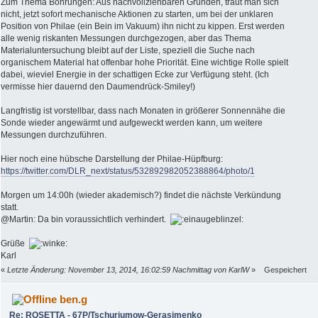
Zum Thema Bohrungen: Aus nachvollziehbaren Gründen, traut man sich
nicht, jetzt sofort mechanische Aktionen zu starten, um bei der unklaren
Position von Philae (ein Bein im Vakuum) ihn nicht zu kippen. Erst werden
alle wenig riskanten Messungen durchgezogen, aber das Thema
Materialuntersuchung bleibt auf der Liste, speziell die Suche nach
organischem Material hat offenbar hohe Priorität. Eine wichtige Rolle spielt
dabei, wieviel Energie in der schattigen Ecke zur Verfügung steht. (Ich
vermisse hier dauernd den Daumendrück-Smiley!)
Langfristig ist vorstellbar, dass nach Monaten in größerer Sonnennähe die
Sonde wieder angewärmt und aufgeweckt werden kann, um weitere
Messungen durchzuführen.
Hier noch eine hübsche Darstellung der Philae-Hüpfburg:
https://twitter.com/DLR_next/status/532892982052388864/photo/1
Morgen um 14:00h (wieder akademisch?) findet die nächste Verkündung
statt.
@Martin: Da bin voraussichtlich verhindert.
Grüße
Karl
«
Letzte Änderung: November 13, 2014, 16:02:59 Nachmittag von KarlW
»
Gespeichert
ben.g
Re: ROSETTA - 67P/Tschurjumow-Gerasimenko