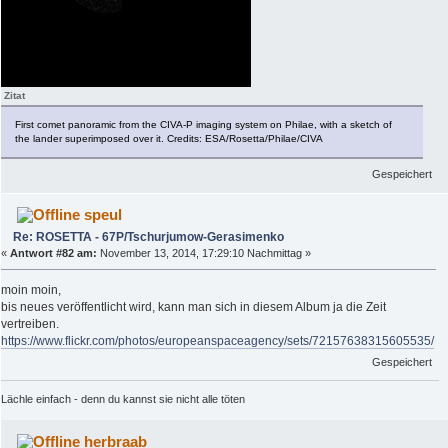
Zitat
First comet panoramic from the CIVA-P imaging system on Philae, with a sketch of
the lander superimposed over it. Credits: ESA/Rosetta/Philae/CIVA
Gespeichert
speul
Re: ROSETTA - 67P/Tschurjumow-Gerasimenko
«
Antwort #82 am:
November 13, 2014, 17:29:10 Nachmittag »
moin moin,
bis neues veröffentlicht wird, kann man sich in diesem Album ja die Zeit
vertreiben.
https://www.flickr.com/photos/europeanspaceagency/sets/72157638315605535/
Gespeichert
Lächle einfach - denn du kannst sie nicht alle töten
herbraab