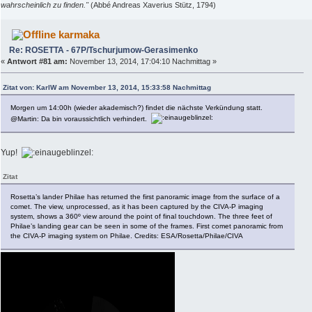
wahrscheinlich zu finden."
(Abbé Andreas Xaverius Stütz, 1794)
karmaka
Re: ROSETTA - 67P/Tschurjumow-Gerasimenko
«
Antwort #81 am:
November 13, 2014, 17:04:10 Nachmittag »
Zitat von: KarlW am November 13, 2014, 15:33:58 Nachmittag
Morgen um 14:00h (wieder akademisch?) findet die nächste Verkündung statt.
@Martin: Da bin voraussichtlich verhindert.
Yup!
Zitat
Rosetta’s lander Philae has returned the first panoramic image from the surface of a
comet. The view, unprocessed, as it has been captured by the CIVA-P imaging
system, shows a 360º view around the point of final touchdown. The three feet of
Philae’s landing gear can be seen in some of the frames. First comet panoramic from
the CIVA-P imaging system on Philae. Credits: ESA/Rosetta/Philae/CIVA