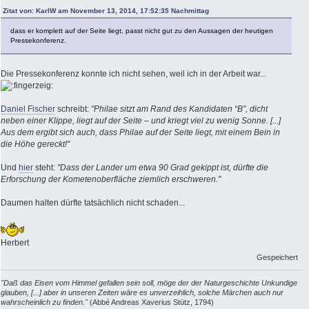
Zitat von: KarlW am November 13, 2014, 17:52:35 Nachmittag
dass er komplett auf der Seite liegt, passt nicht gut zu den Aussagen der heutigen
Pressekonferenz.
Die Pressekonferenz konnte ich nicht sehen, weil ich in der Arbeit war...
Daniel Fischer
schreibt:
"Philae sitzt am Rand des Kandidaten “B”, dicht
neben einer Klippe, liegt auf der Seite – und kriegt viel zu wenig Sonne. [...]
Aus dem ergibt sich auch, dass Philae auf der Seite liegt, mit einem Bein in
die Höhe gereckt!"
Und
hier
steht:
"Dass der Lander um etwa 90 Grad gekippt ist, dürfte die
Erforschung der Kometenoberfläche ziemlich erschweren."
Daumen halten dürfte tatsächlich nicht schaden...
Herbert
Gespeichert
"Daß das Eisen vom Himmel gefallen sein soll, möge der der Naturgeschichte Unkundige
glauben, [...] aber in unseren Zeiten wäre es unverzeihlich, solche Märchen auch nur
wahrscheinlich zu finden."
(Abbé Andreas Xaverius Stütz, 1794)