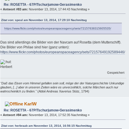
Re: ROSETTA - 67P/Tschurjumow-Gerasimenko
«
Antwort #83 am:
November 13, 2014, 17:44:43 Nachmittag »
Zitat von: speul am November 13, 2014, 17:29:10 Nachmittag
https://www.flickr.com/photos/europeanspaceagency/sets/72157638315605535/
Das sind allerdings die Bilder von der Navcam auf Rosetta (dem Mutterschiff).
Die Bilder von Philae sind hier (ganz unten):
https://www.flickr.com/photos/europeanspaceagency/sets/72157649192589446/
Herbert
Gespeichert
"Daß das Eisen vom Himmel gefallen sein soll, möge der der Naturgeschichte Unkundige
glauben, [...] aber in unseren Zeiten wäre es unverzeihlich, solche Märchen auch nur
wahrscheinlich zu finden."
(Abbé Andreas Xaverius Stütz, 1794)
KarlW
Re: ROSETTA - 67P/Tschurjumow-Gerasimenko
«
Antwort #84 am:
November 13, 2014, 17:52:35 Nachmittag »
Zitat von: herbraab am November 13, 2014, 16:56:15 Nachmittag