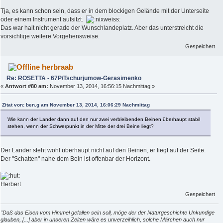
Tja, es kann schon sein, dass er in dem blockigen Gelände mit der Unterseite
oder einem Instrument aufsitzt.
Das war halt nicht gerade der Wunschlandeplatz. Aber das unterstreicht die
vorsichtige weitere Vorgehensweise.
Gespeichert
herbraab
Re: ROSETTA - 67P/Tschurjumow-Gerasimenko
«
Antwort #80 am:
November 13, 2014, 16:56:15 Nachmittag »
Zitat von: ben.g am November 13, 2014, 16:06:29 Nachmittag
Wie kann der Lander dann auf den nur zwei verbleibenden Beinen überhaupt stabil
stehen, wenn der Schwerpunkt in der Mitte der drei Beine liegt?
Der Lander steht wohl überhaupt nicht auf den Beinen, er liegt auf der Seite.
Der "Schatten" nahe dem Bein ist offenbar der Horizont.
Herbert
Gespeichert
"Daß das Eisen vom Himmel gefallen sein soll, möge der der Naturgeschichte Unkundige
glauben, [...] aber in unseren Zeiten wäre es unverzeihlich, solche Märchen auch nur