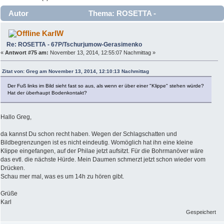
Autor
Thema: ROSETTA -
67P/Tschurjumow-Gerasimenko (Gelesen 61727 mal)
KarlW
Re: ROSETTA - 67P/Tschurjumow-Gerasimenko
«
Antwort #75 am:
November 13, 2014, 12:55:07 Nachmittag »
Zitat von: Greg am November 13, 2014, 12:10:13 Nachmittag
Der Fuß links im Bild sieht fast so aus, als wenn er über einer "Klippe" stehen würde?
Hat der überhaupt Bodenkontakt?
Hallo Greg,
da kannst Du schon recht haben. Wegen der Schlagschatten und
Bildbegrenzungen ist es nicht eindeutig. Womöglich hat ihn eine kleine
Klippe eingefangen, auf der Philae jetzt aufsitzt. Für die Bohrmanöver wäre
das evtl. die nächste Hürde. Mein Daumen schmerzt jetzt schon wieder vom
Drücken.
Schau mer mal, was es um 14h zu hören gibt.
Grüße
Karl
Gespeichert