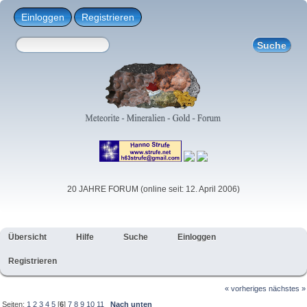
Einloggen
Registrieren
20 JAHRE FORUM (online seit: 12. April 2006)
Übersicht
Hilfe
Suche
Einloggen
Registrieren
« vorheriges
nächstes »
Seiten:
1
2
3
4
5
[
6
]
7
8
9
10
11
Nach unten