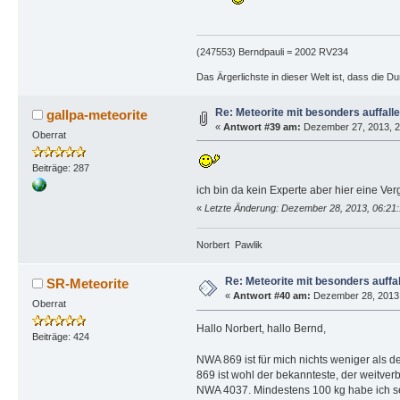
(247553) Berndpauli = 2002 RV234
Das Ärgerlichste in dieser Welt ist, dass die D
Re: Meteorite mit besonders auffall
gallpa-meteorite
«
Antwort #39 am:
Dezember 27, 2013, 2
Oberrat
Beiträge: 287
ich bin da kein Experte aber hier eine Ve
«
Letzte Änderung: Dezember 28, 2013, 06:21:
Norbert Pawlik
Re: Meteorite mit besonders auffa
SR-Meteorite
«
Antwort #40 am:
Dezember 28, 2013,
Oberrat
Hallo Norbert, hallo Bernd,
Beiträge: 424
NWA 869 ist für mich nichts weniger als 
869 ist wohl der bekannteste, der weitver
NWA 4037. Mindestens 100 kg habe ich sel