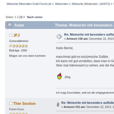
Meteorite-Mineralien-Gold-Forum.de
»
Meteoriten
»
Meteorite
(Moderator:
JaH073
) »
Seiten:
1
2
[
3
]
4
Nach unten
Autor
Thema: Meteorite mit besonders a
Re: Meteorite mit besonders auffa
JFJ
«
Antwort #30 am:
Dezember 22, 2013,
Generaldirektor
Hallo Bernd,
Beiträge: 1990
Mögen sie von oben kommen
manchmal gibt es ko(s)mische Zufälle.
Ich kann mir gut vorstellen, dass man in 
Aber mal interessant zu sehen, wie die N
Jörg
Ich mag Geschiebe, weil sie die entgegenkom
Re: Meteorite mit besonders auffall
Thin Section
«
Antwort #31 am:
Dezember 22, 2013, 1
Foren-Guru