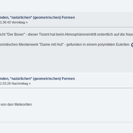
enden, *natürlichen* (geometrischen) Formen
:36:43 Vormittag »
ht "Der Boxer" - dieser Tissint hat beim Atmosphäreneintritt ordentlich auf die 
onistisches Meisterwerk "Dame mit Hut" - gefunden in einem polymikten Eukriten.
enden, *natürlichen* (geometrischen) Formen
1:53:26 Nachmittag »
 von den Meteoriten.