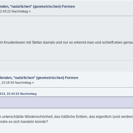
enden, *natürlichen* (geometrischen) Formen
2:43:22 Nachmittag »
im Krustenlesen mit Stefan damals und nur so erkennt man und schleift eben genau
llenden, *natürlichen* (geometrischen) Formen
 23:18:34 Nachmittag »
2013, 22:43:22 Nachmittag
unterschätzte Wüstenschönheit, das häßliche Entlein, das eigentlich (und verdient
ndre es sich handeln könnte?