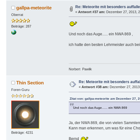
Re: Meteorite mit besonders auffall
gallpa-meteorite
«
Antwort #37 am:
Dezember 27, 2013, 2
Oberrat
Beiträge: 287
Und noch das Auge...... ein NWA 869 ,
ich hatte den besten Lehrmeister auch be
Norbert Pawlik
Re: Meteorite mit besonders auffa
Thin Section
«
Antwort #38 am:
Dezember 27, 2013,
Foren-Guru
Zitat von: gallpa-meteorite am Dezember 27, 
Und noch das Auge...... ein NWA 869
Ja, der NWA 869, die von vielen Sammlern 
Kann man erkennen, um was für eine Cho
Beiträge: 4231
Bernd