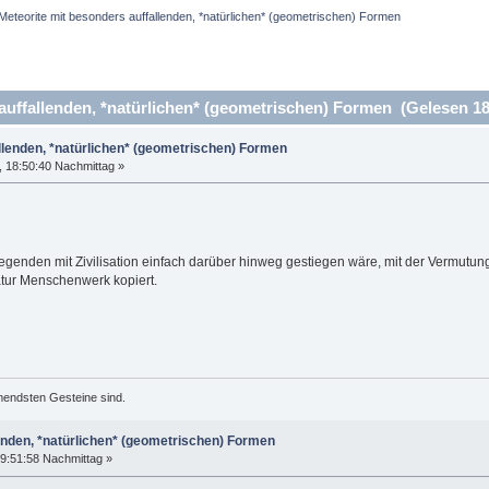
Meteorite mit besonders auffallenden, *natürlichen* (geometrischen) Formen
uffallenden, *natürlichen* (geometrischen) Formen (Gelesen 18
llenden, *natürlichen* (geometrischen) Formen
 18:50:40 Nachmittag »
Gegenden mit Zivilisation einfach darüber hinweg gestiegen wäre, mit der Vermutung
atur Menschenwerk kopiert.
mendsten Gesteine sind.
enden, *natürlichen* (geometrischen) Formen
9:51:58 Nachmittag »