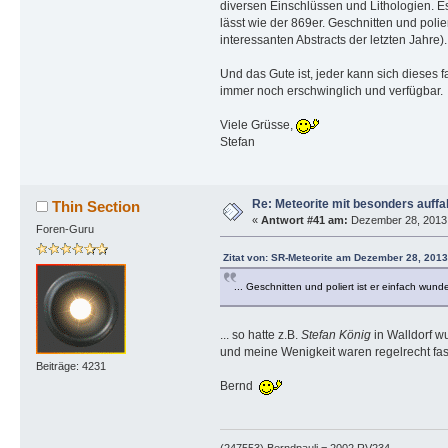
diversen Einschlüssen und Lithologien. E
lässt wie der 869er. Geschnitten und polie
interessanten Abstracts der letzten Jahre).
Und das Gute ist, jeder kann sich dieses f
immer noch erschwinglich und verfügbar.
Viele Grüsse,
Stefan
Re: Meteorite mit besonders auffa
Thin Section
«
Antwort #41 am:
Dezember 28, 2013,
Foren-Guru
Zitat von: SR-Meteorite am Dezember 28, 2013
... Geschnitten und poliert ist er einfach wund
... so hatte z.B.
Stefan König
in Walldorf w
und meine Wenigkeit waren regelrecht fasz
Beiträge: 4231
Bernd
(247553) Berndpauli = 2002 RV234