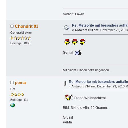
Norbert Pawlik
Re: Meteorite mit besonders auffa
Chondrit 83
«
Antwort #33 am:
Dezember 22, 2013,
Generaldirektor
Beiträge: 1006
Genial
Mit einem Gibeon hat’s begonnen....
Re: Meteorite mit besonders auffall
pema
«
Antwort #34 am:
Dezember 23, 2013, 02
Rat
Frohe Weihnachten!
Beiträge: 111
Bild: Sikhote Alin, 69 Gramm.
Gruss!
PeMa