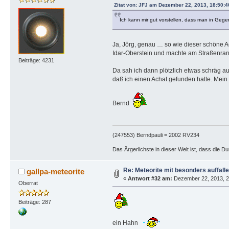
Zitat von: JFJ am Dezember 22, 2013, 18:50:
Ich kann mir gut vorstellen, dass man in Gege
Ja, Jörg, genau … so wie dieser schöne A
Idar-Oberstein und machte am Straßenran
Beiträge: 4231
Da sah ich dann plötzlich etwas schräg au
daß ich einen Achat gefunden hatte. Mein
Bernd
(247553) Berndpauli = 2002 RV234
Das Ärgerlichste in dieser Welt ist, dass die D
Re: Meteorite mit besonders auffall
gallpa-meteorite
«
Antwort #32 am:
Dezember 22, 2013, 2
Oberrat
Beiträge: 287
ein Hahn