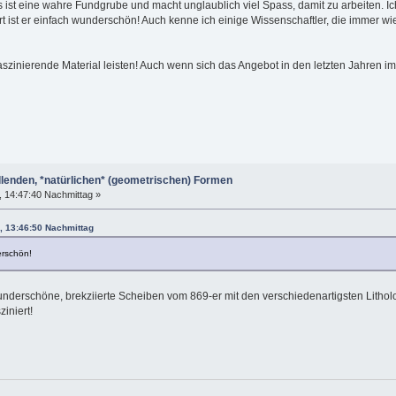
s ist eine wahre Fundgrube und macht unglaublich viel Spass, damit zu arbeiten. I
rt ist er einfach wunderschön! Auch kenne ich einige Wissenschaftler, die immer wi
aszinierende Material leisten! Auch wenn sich das Angebot in den letzten Jahren im
llenden, *natürlichen* (geometrischen) Formen
 14:47:40 Nachmittag »
, 13:46:50 Nachmittag
erschön!
underschöne, brekziierte Scheiben vom 869-er mit den verschiedenartigsten Lithol
iniert!