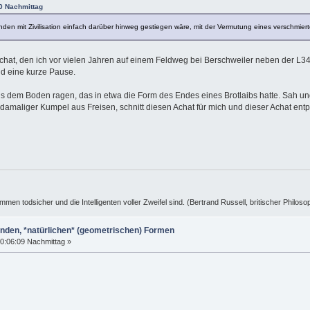
40 Nachmittag
nden mit Zivilisation einfach darüber hinweg gestiegen wäre, mit der Vermutung eines verschmierte
chat, den ich vor vielen Jahren auf einem Feldweg bei Berschweiler neben der L3
d eine kurze Pause.
s dem Boden ragen, das in etwa die Form des Endes eines Brotlaibs hatte. Sah ungef
 damaliger Kumpel aus Freisen, schnitt diesen Achat für mich und dieser Achat en
ummen todsicher und die Intelligenten voller Zweifel sind. (Bertrand Russell, britischer Philos
enden, *natürlichen* (geometrischen) Formen
0:06:09 Nachmittag »