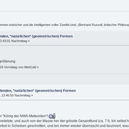
ummen todsicher und die Intelligenten voller Zweifel sind. (Bertrand Russell, britischer Philos
enden, *natürlichen* (geometrischen) Formen
3:43:01 Nachmittag »
rgrößerung.
16 Vormittag von MetGold
»
llenden, *natürlichen* (geometrischen) Formen
 13:46:50 Nachmittag »
der "König der NWA-Meteoriten"!
breitetste, und auch von der Masse her der grösste Gesamtfund (ca. 7 t). Ich selb
bst in Scheiben geschnitten, und bin immer wieder überrascht und fasziniert, wa