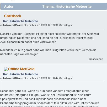
Autor
Thema: Historische Meteorite
(Gelesen 31220 mal)
Chrisbeck
Re: Historische Meteorite
«
Antwort #15 am:
Dezember 27, 2013, 09:53:31 Vormittag »
Das Bild von der Rückseite ist leider nicht so scharf wie erhofft, der Stein war
ursprünglich Keilförmig und der Rand an der Rückseite ist leicht wulstig.
Zwei Schocklinien hat er auch vorzuweisen.
Nachdem ich nun gerafft habe wie man Bildgrößen verkleinert, werden die
nächsten Tage weitere folgen.
Gespeichert
MetGold
Re: Historische Meteorite
«
Antwort #16 am:
Dezember 27, 2013, 09:58:42 Vormittag »
Schon mal ganz o.k., wenn du nun noch vor dem Fotografieren einen
neutralen Untergrund z.B. grau wählst, der unstrukturiert ist, also kaum
Speichplatz frisst und das Objekt danach ausschneidest mit einem
Bildbearbeitungsprogramm, sodass der Stein bildfüllend wird, ist es ziemlich