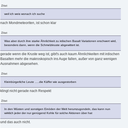
Zitat
weil ich weis wonach ich suche
nach Mondmeteoriten, ist schon klar
Zitat
Was aber durch ihre starke Ähnlichkeit zu irdischen Basalt Variationen erschwert wird,
besonders dann, wenn die Schmelzkruste abgewittert ist.
gerade wenn die Kruste weg ist, gibt's auch kaum Ähnlichkeiten mit irdischen
Basalten mehr die makroskopisch ins Auge fallen, außer von ganz wenigen
Ausnahmen abgesehen.
Zitat
Kleinbürgerliche Leute .....die Käffer wie ausgestorben
klingt nicht gerade nach Respekt
Zitat
In den Wüsten und sonstigen Einöden der Welt herumzugondeln, das kann nun
wirklich jeder der nur genügend Kohle für solche Aktionen über hat
und das auch nicht.