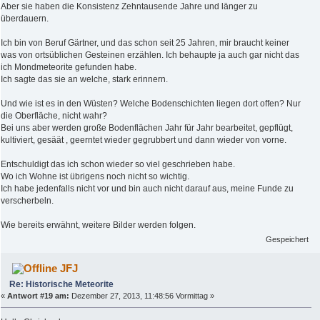
Aber sie haben die Konsistenz Zehntausende Jahre und länger zu
überdauern.
Ich bin von Beruf Gärtner, und das schon seit 25 Jahren, mir braucht keiner
was von ortsüblichen Gesteinen erzählen. Ich behaupte ja auch gar nicht das
ich Mondmeteorite gefunden habe.
Ich sagte das sie an welche, stark erinnern.
Und wie ist es in den Wüsten? Welche Bodenschichten liegen dort offen? Nur
die Oberfläche, nicht wahr?
Bei uns aber werden große Bodenflächen Jahr für Jahr bearbeitet, gepflügt,
kultiviert, gesäät , geerntet wieder gegrubbert und dann wieder von vorne.
Entschuldigt das ich schon wieder so viel geschrieben habe.
Wo ich Wohne ist übrigens noch nicht so wichtig.
Ich habe jedenfalls nicht vor und bin auch nicht darauf aus, meine Funde zu
verscherbeln.
Wie bereits erwähnt, weitere Bilder werden folgen.
Gespeichert
JFJ
Re: Historische Meteorite
«
Antwort #19 am:
Dezember 27, 2013, 11:48:56 Vormittag »