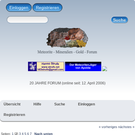
Einloggen
Registrieren
20 JAHRE FORUM (online seit: 12. April 2006)
Übersicht
Hilfe
Suche
Einloggen
Registrieren
« vorheriges
nächstes »
Seiten:
1
[
2
]
3
4
5
6
7
Nach unten