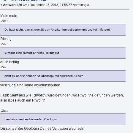
«
Antwort #20 am:
Dezember 27, 2013, 11:58:37 Vormittag »
Moin moin,
Zitat
Du hast recht, das ist gemäß den Anerkennungsbestimmungen, kein Meteorit
Richtig
Zitat
Er weist eine Ryholit ähnliche Textur auf
auch richtig
Zitat
nicht zu übersehenden Ablationsspuren sprechen für sich
falsch, da sind keine Ablationsspuren
Fazit: Sieht aus wie Rhyolith, wird gefunden, wo Rhyolithe gefunden werden,
also ist es auch ein Rhyolith
Zitat
Laut einer recherchierenden Geologin,
Du solltest die Geologin Deines Vertrauen wechseln