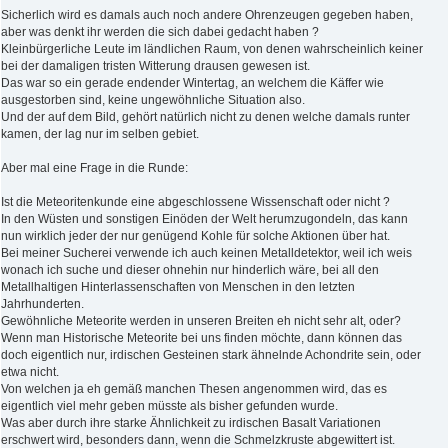
Sicherlich wird es damals auch noch andere Ohrenzeugen gegeben haben,
aber was denkt ihr werden die sich dabei gedacht haben ?
Kleinbürgerliche Leute im ländlichen Raum, von denen wahrscheinlich keiner
bei der damaligen tristen Witterung drausen gewesen ist.
Das war so ein gerade endender Wintertag, an welchem die Käffer wie
ausgestorben sind, keine ungewöhnliche Situation also.
Und der auf dem Bild, gehört natürlich nicht zu denen welche damals runter
kamen, der lag nur im selben gebiet.
Aber mal eine Frage in die Runde:
Ist die Meteoritenkunde eine abgeschlossene Wissenschaft oder nicht ?
In den Wüsten und sonstigen Einöden der Welt herumzugondeln, das kann
nun wirklich jeder der nur genügend Kohle für solche Aktionen über hat.
Bei meiner Sucherei verwende ich auch keinen Metalldetektor, weil ich weis
wonach ich suche und dieser ohnehin nur hinderlich wäre, bei all den
Metallhaltigen Hinterlassenschaften von Menschen in den letzten
Jahrhunderten.
Gewöhnliche Meteorite werden in unseren Breiten eh nicht sehr alt, oder?
Wenn man Historische Meteorite bei uns finden möchte, dann können das
doch eigentlich nur, irdischen Gesteinen stark ähnelnde Achondrite sein, oder
etwa nicht.
Von welchen ja eh gemäß manchen Thesen angenommen wird, das es
eigentlich viel mehr geben müsste als bisher gefunden wurde.
Was aber durch ihre starke Ähnlichkeit zu irdischen Basalt Variationen
erschwert wird, besonders dann, wenn die Schmelzkruste abgewittert ist.