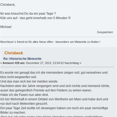
Chrisbeck,
für was brauchst Du da ein paar Tage ?
Klär uns auf - das geht innerhalb von 5 Minuten !!!
Michael
Gespeichert
Murchison`s friend ist für alles Neue offen - besonders um Meteorite zu finden !
Chrisbeck
Re: Historische Meteorite
«
Antwort #29 am:
Dezember 27, 2013, 13:54:52 Nachmittag »
Es wurde mir gesagt das ich die niemandem zeigen soll, gut verwahren und
blos nicht wegwerfen soll.
Und das man sich bei mir melden würde.
Nachdem aber die Jahre vergangen sind und sich nichts und niemand rührte,
auser das gelegentlich Fremde auf den Feldern zu sehen waren.
Habe ich die Faxen nun aber dick.
Ich bin Wohnhaft in einem Ortsteil von Wertheim am Main und habe dort und
nur dort nach Meteoriten gesucht.
Ein paar Tage Zeit wollte ich deswegen haben um noch ein paar vernünftige
Bilder zu machen.
Aber gut, ich gebe gerne eine kleine Vorschau von einigen verdächtigen,