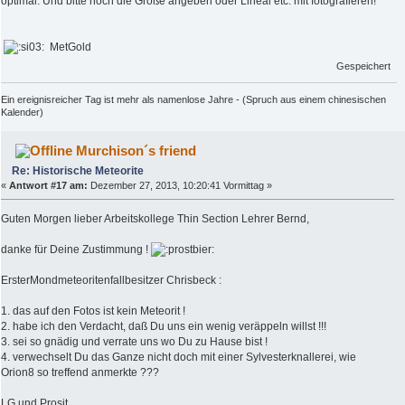
optimal. Und bitte noch die Größe angeben oder Lineal etc. mit fotografieren!
MetGold
Gespeichert
Ein ereignisreicher Tag ist mehr als namenlose Jahre - (Spruch aus einem chinesischen
Kalender)
Murchison´s friend
Re: Historische Meteorite
«
Antwort #17 am:
Dezember 27, 2013, 10:20:41 Vormittag »
Guten Morgen lieber Arbeitskollege Thin Section Lehrer Bernd,
danke für Deine Zustimmung !
ErsterMondmeteoritenfallbesitzer Chrisbeck :
1. das auf den Fotos ist kein Meteorit !
2. habe ich den Verdacht, daß Du uns ein wenig veräppeln willst !!!
3. sei so gnädig und verrate uns wo Du zu Hause bist !
4. verwechselt Du das Ganze nicht doch mit einer Sylvesterknallerei, wie
Orion8 so treffend anmerkte ???
LG und Prosit,