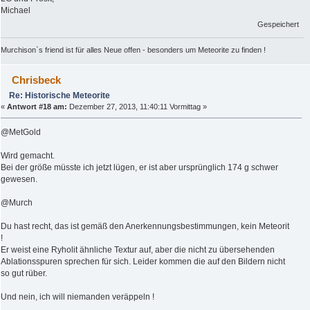
Michael
Gespeichert
Murchison`s friend ist für alles Neue offen - besonders um Meteorite zu finden !
Chrisbeck
Re: Historische Meteorite
«
Antwort #18 am:
Dezember 27, 2013, 11:40:11 Vormittag »
@MetGold
Wird gemacht.
Bei der größe müsste ich jetzt lügen, er ist aber ursprünglich 174 g schwer
gewesen.
@Murch
Du hast recht, das ist gemäß den Anerkennungsbestimmungen, kein Meteorit
!
Er weist eine Ryholit ähnliche Textur auf, aber die nicht zu übersehenden
Ablationsspuren sprechen für sich. Leider kommen die auf den Bildern nicht
so gut rüber.
Und nein, ich will niemanden veräppeln !