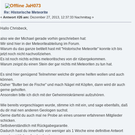
JaH073
Re: Historische Meteorite
«
Antwort #26 am:
Dezember 27, 2013, 12:37:33 Nachmittag »
Hallo Chrisbeck,
also wie der Michael gerade vorhin geschrieben hat:
Wir sind hier in der Meteoriteabteilung im Forum.
Warum du das ganze betitelt hast mit "Historische Meteorite" konnte ich bis
jetzt noch nicht nachvollziehen.
Es ist noch nichts echtes meteoritisches von dir rübergekommen.
Warum zeigst du einen Stein der gar nichts mit Meteoriten zu tun hat.
Es sind hier genügend Teilnehmer welche dir gerne helfen wollen und auch
können.
Daher "Butter bei de Fische" und mach Nägel mit Köpfen, dann wird dir auch
gerne geholfen.
Ansonsten bitte ich dich mit der Geheimniskrämerei aufzuhören.
Wie bereits vorgeschlagen wurde, stimme ich mit ein, und sage ebenfalls, daß
du dir mal nen anderen Geologen suchst.
Gerne darfst du auch mal ne Probe an eines unserer erfahrenen Mitglieder
schicken.
Selbstverständlich mit Rückgabegarantie.
Dadurch hast du innerhalb von weniger als 1 Woche eine definitive Antwort