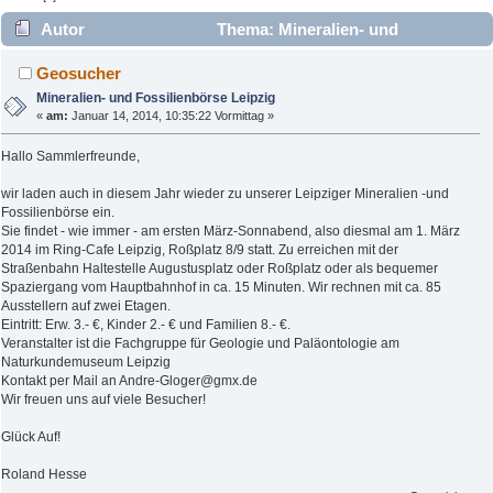
Autor
Thema: Mineralien- und
Fossilienbörse Leipzig (Gelesen 2931 mal)
Geosucher
Mineralien- und Fossilienbörse Leipzig
«
am:
Januar 14, 2014, 10:35:22 Vormittag »
Hallo Sammlerfreunde,
wir laden auch in diesem Jahr wieder zu unserer Leipziger Mineralien -und
Fossilienbörse ein.
Sie findet - wie immer - am ersten März-Sonnabend, also diesmal am 1. März
2014 im Ring-Cafe Leipzig, Roßplatz 8/9 statt. Zu erreichen mit der
Straßenbahn Haltestelle Augustusplatz oder Roßplatz oder als bequemer
Spaziergang vom Hauptbahnhof in ca. 15 Minuten. Wir rechnen mit ca. 85
Ausstellern auf zwei Etagen.
Eintritt: Erw. 3.- €, Kinder 2.- € und Familien 8.- €.
Veranstalter ist die Fachgruppe für Geologie und Paläontologie am
Naturkundemuseum Leipzig
Kontakt per Mail an Andre-Gloger@gmx.de
Wir freuen uns auf viele Besucher!
Glück Auf!
Roland Hesse