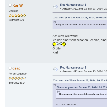
Re: Nantan rostet !
KarlW
«
Antwort #21 am:
Januar 23, 2014, 20
Direktor
Zitat von: gsac am Januar 23, 2014, 20:07:05
Beiträge: 570
Bei ganzen Stücken ist das nicht so dramatis
Ach Alex, wie wahr!
Ich darf einer sehr schönen Scheibe, eine
Grüße
Karl
Re: Nantan rostet !
gsac
«
Antwort #22 am:
Januar 23, 2014, 20
Foren-Legende
Zitat von: KarlW am Januar 23, 2014, 20:20:4
Beiträge: 6314
Zitat von: gsac am Januar 23, 2014, 20:07
Bei ganzen Stücken ist das nicht so drama
Ach Alex, wie wahr!