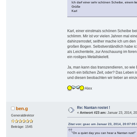
Ich darf einer sehr schönen Scheibe, einem li
Grüße
Karl
Karl, einer einstmals schönen Scheibe be
schlimm. Mir ist vor vielen Jahren mal e
dahinzerrostet, seither mache ich um de
großen Bogen. Selbstverständlich habe ich
als Leichenteile, zur Anschauung im fore
ein rostiges Metallskelett.
Ja, man kann das transzendieren, so wie 
noch ein bißchen Zeit, oder? Das Leben ist
und diesen beobachten wir lieber an einz
Alex
Re: Nantan rostet !
ben.g
«
Antwort #23 am:
Januar 23, 2014, 20
Generaldirektor
Zitat von: gsac am Januar 23, 2014, 20:07:05
Beiträge: 1545
"On a quiet day you can hear a Nantan rust!"