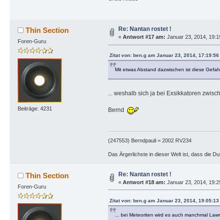
Re: Nantan rostet !
Thin Section
«
Antwort #17 am:
Januar 23, 2014, 19:1
Foren-Guru
Zitat von: ben.g am Januar 23, 2014, 17:19:5
Mit etwas Abstand dazwischen ist diese Gefah
... weshalb sich ja bei Exsikkatoren zwis
Beiträge: 4231
Bernd
(247553) Berndpauli = 2002 RV234
Das Ärgerlichste in dieser Welt ist, dass die D
Re: Nantan rostet !
Thin Section
«
Antwort #18 am:
Januar 23, 2014, 19:2
Foren-Guru
Zitat von: ben.g am Januar 23, 2014, 19:05:1
... bei Meteoriten wird es auch manchmal Lawr