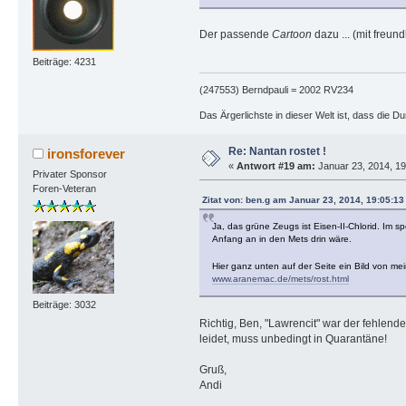
Der passende
Cartoon
dazu ... (mit freu
Beiträge: 4231
(247553) Berndpauli = 2002 RV234
Das Ärgerlichste in dieser Welt ist, dass die D
Re: Nantan rostet !
ironsforever
«
Antwort #19 am:
Januar 23, 2014, 19
Privater Sponsor
Foren-Veteran
Zitat von: ben.g am Januar 23, 2014, 19:05:1
Ja, das grüne Zeugs ist Eisen-II-Chlorid. Im 
Anfang an in den Mets drin wäre.
Hier ganz unten auf der Seite ein Bild von 
www.aranemac.de/mets/rost.html
Beiträge: 3032
Richtig, Ben, "Lawrencit" war der fehlende
leidet, muss unbedingt in Quarantäne!
Gruß,
Andi