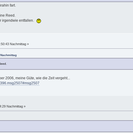
rahin fart.
aine Reed.
ir irgendwie entfallen.
:50:43 Nachmittag »
4 Nachmittag
Reed.
r 2006, meine Güte, wie die Zeit vergeht...
pic=396.msg2507#msg2507
4:29 Nachmittag »