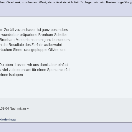
eben Geschenk, zuschauen. Wenigstens lässt sie sich Zeit. So liegen wir beim Rosten ungefähr gl
im Zerfall zuzuschauen ist ganz besonders
ine wunderbar präparierte Brenham-Scheibe
n Brenham-Meteoriten einen ganz besonders
 die Resultate des Zerfalls aufbewahrt
nsischen Sinne: rausgeploppte Olivine und
Du oben. Lassen wir uns damit aber einfach
 viel zu interessant für einen Spontanzerfall,
elnen Isotopen.
:39:04 Nachmittag »
 Nachmittag