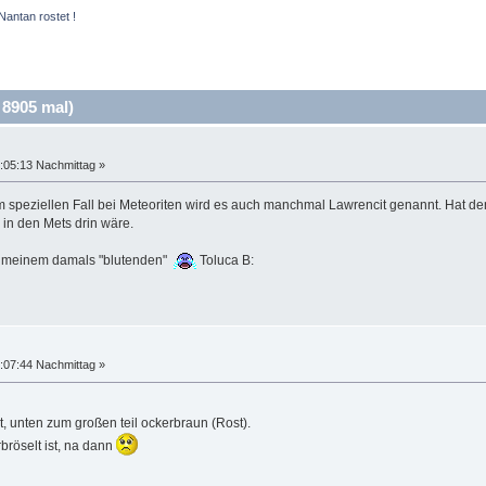
Nantan rostet !
 8905 mal)
:05:13 Nachmittag »
 Im speziellen Fall bei Meteoriten wird es auch manchmal Lawrencit genannt. Hat d
in den Mets drin wäre.
on meinem damals "blutenden"
Toluca B:
:07:44 Nachmittag »
t, unten zum großen teil ockerbraun (Rost).
rbröselt ist, na dann