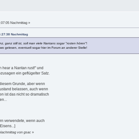
:07:05 Nachmittag »
6:27:38 Nachmittag
, ganz still ist, soll man viele Nantans sogar "rosten hören"
!
wo gelesen, eventuell sogar hier im Forum an anderer Stelle!
n hear a Nantan rust!" und
ozusagen ein geflügelter Satz.
n diesem Grunde, aber wenn
lzustand belassen, auch wenn
n ist das nicht so dramatisch
n...
gern verwendete, wenn auch
isens...]
 Nachmittag von gsac
»