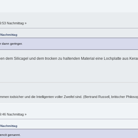
9:53 Nachmittag »
6 Nachmittag
r dann geringer.
chen dem Silicagel und dem trocken zu haltenden Material eine Lochplatte aus Kera
ummen todsicher und die Intelligenten voller Zweifel sind. (Bertrand Russell, britischer Philos
9:46 Nachmittag »
3 Nachmittag
encit genannt.