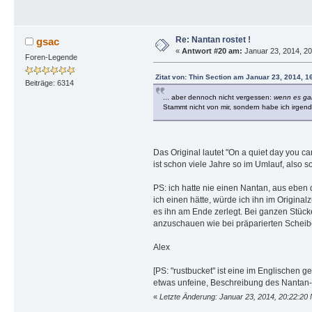
Re: Nantan rostet !
gsac
«
Antwort #20 am:
Januar 23, 2014, 20
Foren-Legende
Zitat von: Thin Section am Januar 23, 2014, 1
Beiträge: 6314
... aber dennoch nicht vergessen:
wenn es ganz
Stammt nicht von mir, sondern habe ich irgend
Das Original lautet "On a quiet day you ca
ist schon viele Jahre so im Umlauf, also s
PS: ich hatte nie einen Nantan, aus ebe
ich einen hätte, würde ich ihn im Origina
es ihn am Ende zerlegt. Bei ganzen Stücke
anzuschauen wie bei präparierten Scheibe
Alex
[PS: "rustbucket" ist eine im Englischen 
etwas unfeine, Beschreibung des Nantan-E
«
Letzte Änderung: Januar 23, 2014, 20:22:20