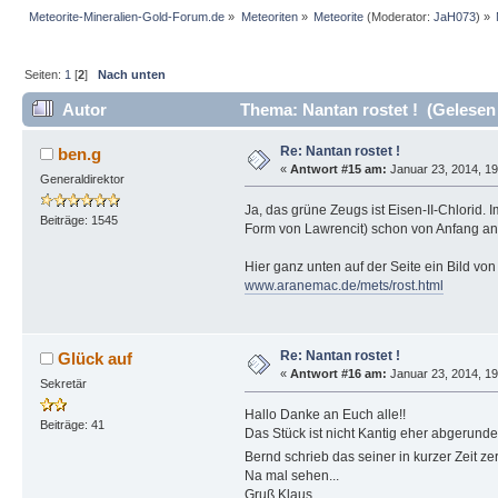
Meteorite-Mineralien-Gold-Forum.de
»
Meteoriten
»
Meteorite
(Moderator:
JaH073
) »
Seiten:
1
[
2
]
Nach unten
Autor
Thema: Nantan rostet ! (Gelesen
Re: Nantan rostet !
ben.g
«
Antwort #15 am:
Januar 23, 2014, 19
Generaldirektor
Ja, das grüne Zeugs ist Eisen-II-Chlorid.
Beiträge: 1545
Form von Lawrencit) schon von Anfang an 
Hier ganz unten auf der Seite ein Bild v
www.aranemac.de/mets/rost.html
Re: Nantan rostet !
Glück auf
«
Antwort #16 am:
Januar 23, 2014, 19
Sekretär
Hallo Danke an Euch alle!!
Beiträge: 41
Das Stück ist nicht Kantig eher abgerunde
Bernd schrieb das seiner in kurzer Zeit ze
Na mal sehen...
Gruß Klaus