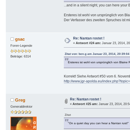
...and in a silent night, you can here your B
Ersteres ist wohl von ursprünglich von Bl
Der Verfasser des zweiten Spruches ist m
Re: Nantan rostet !
gsac
«
Antwort #24 am:
Januar 23, 2014, 20
Foren-Legende
Zitat von: ben.g am Januar 23, 2014, 20:39:0
Beiträge: 6314
Ersteres ist wohl von ursprünglich von Blaine 
Korrekt! Siehe Antwort #50 vom 6. Novembe
http://www.jgr-apolda.eu/index.php?to
Re: Nantan rostet !
Greg
«
Antwort #25 am:
Januar 23, 2014, 20:5
Generaldirektor
Zitat
"On a quiet day you can hear a Nantan rust!"