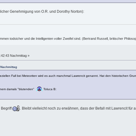
ndlicher Genehmigung von O.R. und Dorothy Norton):
ummen todsicher und die Intelligenten voller Zweifel sind. (Bertrand Russell, britischer Philos
:42:43 Nachmittag »
3 Nachmittag
speziellen Fall bei Meteoriten wird es auch manchmal Lawrencit genannt. Hat den historischen Gr
meinem damals "blutenden"
Toluca B:
 Begriff
. Bleibt vielleicht noch zu erwähnen, dass der Befall mit Lawrencit für