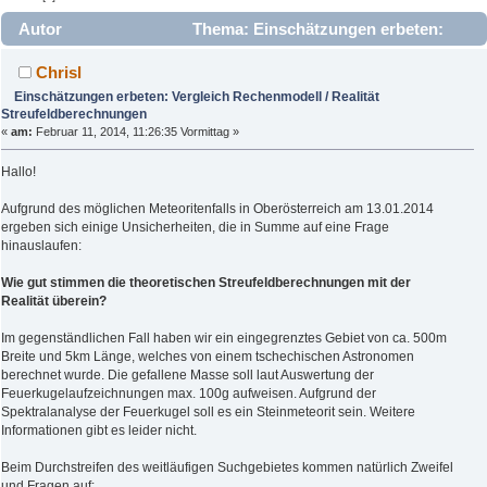
Autor
Thema: Einschätzungen erbeten:
Vergleich Rechenmodell / Realität Streufeldberechnungen
Chrisl
(Gelesen 4798 mal)
Einschätzungen erbeten: Vergleich Rechenmodell / Realität
Streufeldberechnungen
«
am:
Februar 11, 2014, 11:26:35 Vormittag »
Hallo!
Aufgrund des möglichen Meteoritenfalls in Oberösterreich am 13.01.2014
ergeben sich einige Unsicherheiten, die in Summe auf eine Frage
hinauslaufen:
Wie gut stimmen die theoretischen Streufeldberechnungen mit der
Realität überein?
Im gegenständlichen Fall haben wir ein eingegrenztes Gebiet von ca. 500m
Breite und 5km Länge, welches von einem tschechischen Astronomen
berechnet wurde. Die gefallene Masse soll laut Auswertung der
Feuerkugelaufzeichnungen max. 100g aufweisen. Aufgrund der
Spektralanalyse der Feuerkugel soll es ein Steinmeteorit sein. Weitere
Informationen gibt es leider nicht.
Beim Durchstreifen des weitläufigen Suchgebietes kommen natürlich Zweifel
und Fragen auf: