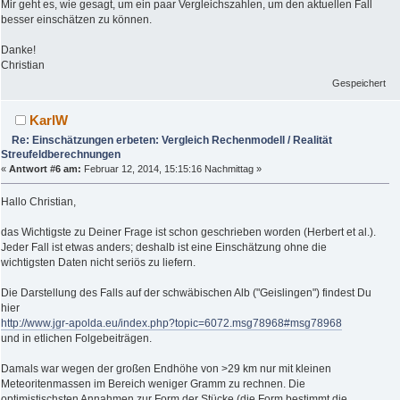
Mir geht es, wie gesagt, um ein paar Vergleichszahlen, um den aktuellen Fall
besser einschätzen zu können.
Danke!
Christian
Gespeichert
KarlW
Re: Einschätzungen erbeten: Vergleich Rechenmodell / Realität
Streufeldberechnungen
«
Antwort #6 am:
Februar 12, 2014, 15:15:16 Nachmittag »
Hallo Christian,
das Wichtigste zu Deiner Frage ist schon geschrieben worden (Herbert et al.).
Jeder Fall ist etwas anders; deshalb ist eine Einschätzung ohne die
wichtigsten Daten nicht seriös zu liefern.
Die Darstellung des Falls auf der schwäbischen Alb ("Geislingen") findest Du
hier
http://www.jgr-apolda.eu/index.php?topic=6072.msg78968#msg78968
und in etlichen Folgebeiträgen.
Damals war wegen der großen Endhöhe von >29 km nur mit kleinen
Meteoritenmassen im Bereich weniger Gramm zu rechnen. Die
optimistischsten Annahmen zur Form der Stücke (die Form bestimmt die