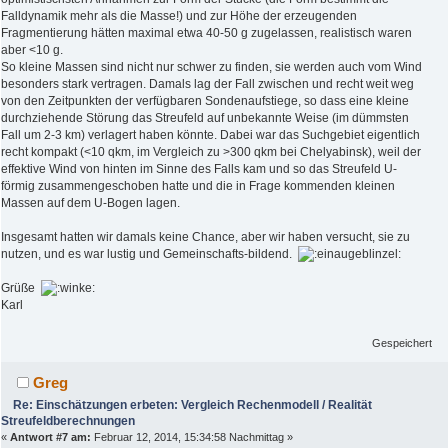
Falldynamik mehr als die Masse!) und zur Höhe der erzeugenden
Fragmentierung hätten maximal etwa 40-50 g zugelassen, realistisch waren
aber <10 g.
So kleine Massen sind nicht nur schwer zu finden, sie werden auch vom Wind
besonders stark vertragen. Damals lag der Fall zwischen und recht weit weg
von den Zeitpunkten der verfügbaren Sondenaufstiege, so dass eine kleine
durchziehende Störung das Streufeld auf unbekannte Weise (im dümmsten
Fall um 2-3 km) verlagert haben könnte. Dabei war das Suchgebiet eigentlich
recht kompakt (<10 qkm, im Vergleich zu >300 qkm bei Chelyabinsk), weil der
effektive Wind von hinten im Sinne des Falls kam und so das Streufeld U-
förmig zusammengeschoben hatte und die in Frage kommenden kleinen
Massen auf dem U-Bogen lagen.
Insgesamt hatten wir damals keine Chance, aber wir haben versucht, sie zu
nutzen, und es war lustig und Gemeinschafts-bildend.
Grüße
Karl
Gespeichert
Greg
Re: Einschätzungen erbeten: Vergleich Rechenmodell / Realität
Streufeldberechnungen
«
Antwort #7 am:
Februar 12, 2014, 15:34:58 Nachmittag »