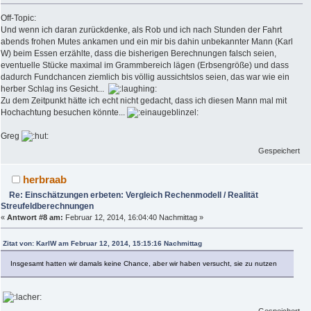
Off-Topic:
Und wenn ich daran zurückdenke, als Rob und ich nach Stunden der Fahrt
abends frohen Mutes ankamen und ein mir bis dahin unbekannter Mann (Karl
W) beim Essen erzählte, dass die bisherigen Berechnungen falsch seien,
eventuelle Stücke maximal im Grammbereich lägen (Erbsengröße) und dass
dadurch Fundchancen ziemlich bis völlig aussichtslos seien, das war wie ein
herber Schlag ins Gesicht...
Zu dem Zeitpunkt hätte ich echt nicht gedacht, dass ich diesen Mann mal mit
Hochachtung besuchen könnte...
Greg
Gespeichert
herbraab
Re: Einschätzungen erbeten: Vergleich Rechenmodell / Realität
Streufeldberechnungen
«
Antwort #8 am:
Februar 12, 2014, 16:04:40 Nachmittag »
Zitat von: KarlW am Februar 12, 2014, 15:15:16 Nachmittag
Insgesamt hatten wir damals keine Chance, aber wir haben versucht, sie zu nutzen
Gespeichert