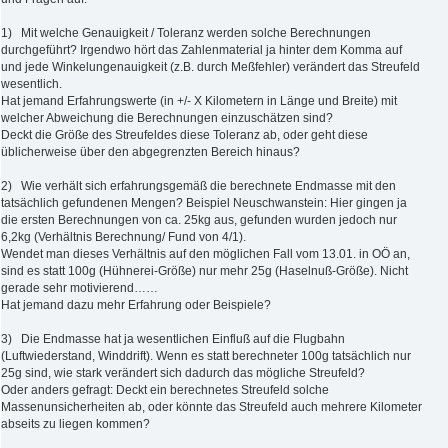
1) Mit welche Genauigkeit / Toleranz werden solche Berechnungen
durchgeführt? Irgendwo hört das Zahlenmaterial ja hinter dem Komma auf
und jede Winkelungenauigkeit (z.B. durch Meßfehler) verändert das Streufeld
wesentlich.
Hat jemand Erfahrungswerte (in +/- X Kilometern in Länge und Breite) mit
welcher Abweichung die Berechnungen einzuschätzen sind?
Deckt die Größe des Streufeldes diese Toleranz ab, oder geht diese
üblicherweise über den abgegrenzten Bereich hinaus?
2) Wie verhält sich erfahrungsgemäß die berechnete Endmasse mit den
tatsächlich gefundenen Mengen? Beispiel Neuschwanstein: Hier gingen ja
die ersten Berechnungen von ca. 25kg aus, gefunden wurden jedoch nur
6,2kg (Verhältnis Berechnung/ Fund von 4/1).
Wendet man dieses Verhältnis auf den möglichen Fall vom 13.01. in OÖ an,
sind es statt 100g (Hühnerei-Größe) nur mehr 25g (Haselnuß-Größe). Nicht
gerade sehr motivierend……
Hat jemand dazu mehr Erfahrung oder Beispiele?
3) Die Endmasse hat ja wesentlichen Einfluß auf die Flugbahn
(Luftwiederstand, Winddrift). Wenn es statt berechneter 100g tatsächlich nur
25g sind, wie stark verändert sich dadurch das mögliche Streufeld?
Oder anders gefragt: Deckt ein berechnetes Streufeld solche
Massenunsicherheiten ab, oder könnte das Streufeld auch mehrere Kilometer
abseits zu liegen kommen?