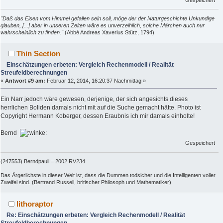
"Daß das Eisen vom Himmel gefallen sein soll, möge der der Naturgeschichte Unkundige
glauben, [...] aber in unseren Zeiten wäre es unverzeihlich, solche Märchen auch nur
wahrscheinlich zu finden."
(Abbé Andreas Xaverius Stütz, 1794)
Thin Section
Einschätzungen erbeten: Vergleich Rechenmodell / Realität
Streufeldberechnungen
«
Antwort #9 am:
Februar 12, 2014, 16:20:37 Nachmittag »
Ein Narr jedoch wäre gewesen, derjenige, der sich angesichts dieses
herrlichen Boliden damals nicht mit auf die Suche gemacht hätte. Photo ist
Copyright Hermann Koberger, dessen Eraubnis ich mir damals einholte!
Bernd
Gespeichert
(247553) Berndpauli = 2002 RV234
Das Ärgerlichste in dieser Welt ist, dass die Dummen todsicher und die Intelligenten voller
Zweifel sind. (Bertrand Russell, britischer Philosoph und Mathematiker).
lithoraptor
Re: Einschätzungen erbeten: Vergleich Rechenmodell / Realität