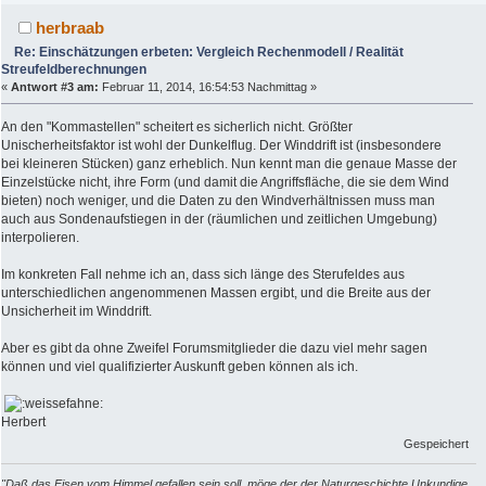
herbraab
Re: Einschätzungen erbeten: Vergleich Rechenmodell / Realität
Streufeldberechnungen
«
Antwort #3 am:
Februar 11, 2014, 16:54:53 Nachmittag »
An den "Kommastellen" scheitert es sicherlich nicht. Größter
Unischerheitsfaktor ist wohl der Dunkelflug. Der Winddrift ist (insbesondere
bei kleineren Stücken) ganz erheblich. Nun kennt man die genaue Masse der
Einzelstücke nicht, ihre Form (und damit die Angriffsfläche, die sie dem Wind
bieten) noch weniger, und die Daten zu den Windverhältnissen muss man
auch aus Sondenaufstiegen in der (räumlichen und zeitlichen Umgebung)
interpolieren.
Im konkreten Fall nehme ich an, dass sich länge des Sterufeldes aus
unterschiedlichen angenommenen Massen ergibt, und die Breite aus der
Unsicherheit im Winddrift.
Aber es gibt da ohne Zweifel Forumsmitglieder die dazu viel mehr sagen
können und viel qualifizierter Auskunft geben können als ich.
Herbert
Gespeichert
"Daß das Eisen vom Himmel gefallen sein soll, möge der der Naturgeschichte Unkundige