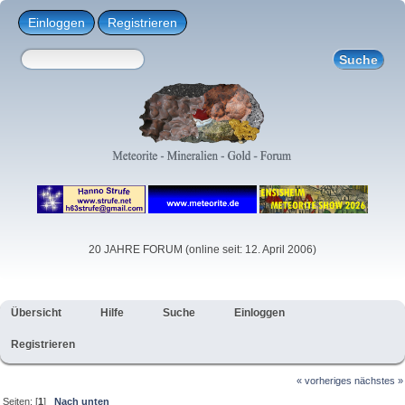
Einloggen
Registrieren
20 JAHRE FORUM (online seit: 12. April 2006)
Übersicht
Hilfe
Suche
Einloggen
Registrieren
« vorheriges
nächstes »
Seiten: [
1
]
Nach unten