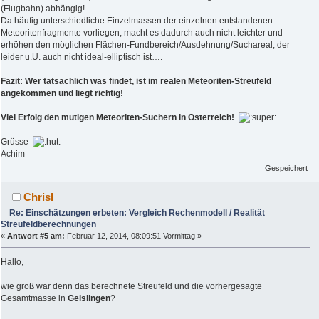
(Flugbahn) abhängig!
Da häufig unterschiedliche Einzelmassen der einzelnen entstandenen
Meteoritenfragmente vorliegen, macht es dadurch auch nicht leichter und
erhöhen den möglichen Flächen-Fundbereich/Ausdehnung/Suchareal, der
leider u.U. auch nicht ideal-elliptisch ist….
Fazit:
Wer tatsächlich was findet, ist im realen Meteoriten-Streufeld
angekommen und liegt richtig!
Viel Erfolg den mutigen Meteoriten-Suchern in Österreich!
Grüsse
Achim
Gespeichert
Chrisl
Re: Einschätzungen erbeten: Vergleich Rechenmodell / Realität
Streufeldberechnungen
«
Antwort #5 am:
Februar 12, 2014, 08:09:51 Vormittag »
Hallo,
wie groß war denn das berechnete Streufeld und die vorhergesagte
Gesamtmasse in
Geislingen
?