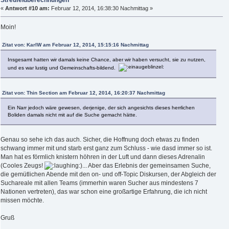
Streufeldberechnungen
«
Antwort #10 am:
Februar 12, 2014, 16:38:30 Nachmittag »
Moin!
Zitat von: KarlW am Februar 12, 2014, 15:15:16 Nachmittag
Insgesamt hatten wir damals keine Chance, aber wir haben versucht, sie zu nutzen,
und es war lustig und Gemeinschafts-bildend.
Zitat von: Thin Section am Februar 12, 2014, 16:20:37 Nachmittag
Ein Narr jedoch wäre gewesen, derjenige, der sich angesichts dieses herrlichen
Boliden damals nicht mit auf die Suche gemacht hätte.
Genau so sehe ich das auch. Sicher, die Hoffnung doch etwas zu finden
schwang immer mit und starb erst ganz zum Schluss - wie dasd immer so ist.
Man hat es förmlich knistern höhren in der Luft und dann dieses Adrenalin
(Cooles Zeugs!
)... Aber das Erlebnis der gemeinsamen Suche,
die gemütlichen Abende mit den on- und off-Topic Diskursen, der Abgleich der
Suchareale mit allen Teams (immerhin waren Sucher aus mindestens 7
Nationen vertreten), das war schon eine großartige Erfahrung, die ich nicht
missen möchte.
Gruß