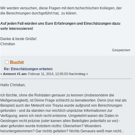
Wir werden versuchen, diese Fragen mit dem tschechischen Kollegen, der
die Berechnungen durchgeführt hat, zu klären.
Auf jeden Fall würden uns Eure Erfahrungen und Einschätzungen dazu
sehr interessieren!
Danke & beste Grüße!
Christian
Gespeichert
Buchit
Re: Einschätzungen erbeten
«
Antwort #1 am:
Februar 11, 2014, 12:05:03 Nachmittag »
Hallo Christian,
ich fürchte, ohne die Rohdaten genauer zu kennen (insbesondere die
Meßgenauigkeit), ist Deine Frage schlecht zu benatworten. Denn (nur mal als
Beispiel) auch der Meteorit von Treysa wurde aufgrund von Berechnungen
gefunden - und da standen nur reichlich unpräzise Informationen zur
Verfügung, wenn ich mich recht entsinne. Umgekehrt waren die Daten in
Geislingen recht präzise (oder kamen allen Beteiligten jedenfalls so vor) -
aber gefunden wurde trotzdem nicths: Übersehen? Woanders
heruntergekommen? Gar nichts gefallen? Nichts Genaues weiß man nicht...