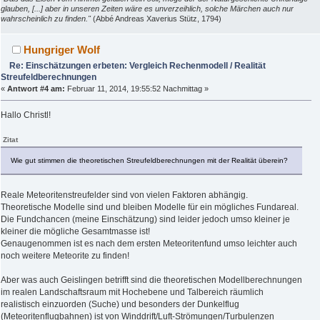
glauben, [...] aber in unseren Zeiten wäre es unverzeihlich, solche Märchen auch nur
wahrscheinlich zu finden."
(Abbé Andreas Xaverius Stütz, 1794)
Hungriger Wolf
Re: Einschätzungen erbeten: Vergleich Rechenmodell / Realität
Streufeldberechnungen
«
Antwort #4 am:
Februar 11, 2014, 19:55:52 Nachmittag »
Hallo Christl!
Zitat
Wie gut stimmen die theoretischen Streufeldberechnungen mit der Realität überein?
Reale Meteoritenstreufelder sind von vielen Faktoren abhängig.
Theoretische Modelle sind und bleiben Modelle für ein mögliches Fundareal.
Die Fundchancen (meine Einschätzung) sind leider jedoch umso kleiner je
kleiner die mögliche Gesamtmasse ist!
Genaugenommen ist es nach dem ersten Meteoritenfund umso leichter auch
noch weitere Meteorite zu finden!
Aber was auch Geislingen betrifft sind die theoretischen Modellberechnungen
im realen Landschaftsraum mit Hochebene und Talbereich räumlich
realistisch einzuorden (Suche) und besonders der Dunkelflug
(Meteoritenflugbahnen) ist von Winddrift/Luft-Strömungen/Turbulenzen