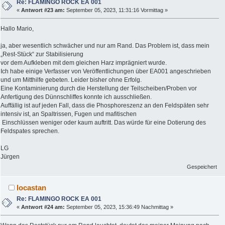
Re: FLAMINGO ROCK EA 001
«
Antwort #23 am:
September 05, 2023, 11:31:16 Vormittag »
Hallo Mario,
ja, aber wesentlich schwächer und nur am Rand. Das Problem ist, dass mein
„Rest-Stück“ zur Stabilisierung
vor dem Aufkleben mit dem gleichen Harz imprägniert wurde.
Ich habe einige Verfasser von Veröffentlichungen über EA001 angeschrieben
und um Mitthilfe gebeten. Leider bisher ohne Erfolg.
Eine Kontaminierung durch die Herstellung der Teilscheiben/Proben vor
Anfertigung des Dünnschliffes konnte ich ausschließen.
Auffällig ist auf jeden Fall, dass die Phosphoreszenz an den Feldspäten sehr
intensiv ist, an Spaltrissen, Fugen und mafitischen
Einschlüssen weniger oder kaum auftritt. Das würde für eine Dotierung des
Feldspates sprechen.
LG
Jürgen
Gespeichert
locastan
Re: FLAMINGO ROCK EA 001
«
Antwort #24 am:
September 05, 2023, 15:36:49 Nachmittag »