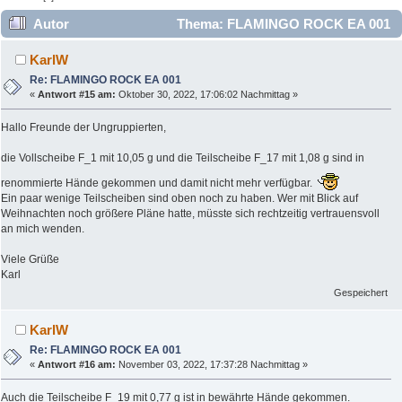
Autor
Thema: FLAMINGO ROCK EA 001
(Gelesen 10015 mal)
KarlW
Re: FLAMINGO ROCK EA 001
«
Antwort #15 am:
Oktober 30, 2022, 17:06:02 Nachmittag »
Hallo Freunde der Ungruppierten,
die Vollscheibe F_1 mit 10,05 g und die Teilscheibe F_17 mit 1,08 g sind in
renommierte Hände gekommen und damit nicht mehr verfügbar.
Ein paar wenige Teilscheiben sind oben noch zu haben. Wer mit Blick auf
Weihnachten noch größere Pläne hatte, müsste sich rechtzeitig vertrauensvoll
an mich wenden.
Viele Grüße
Karl
Gespeichert
KarlW
Re: FLAMINGO ROCK EA 001
«
Antwort #16 am:
November 03, 2022, 17:37:28 Nachmittag »
Auch die Teilscheibe F_19 mit 0,77 g ist in bewährte Hände gekommen.