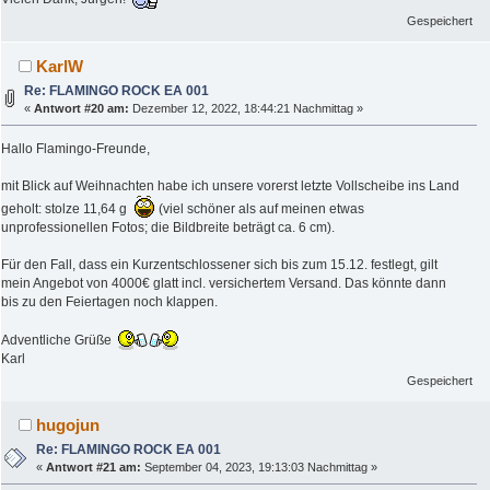
Gespeichert
KarlW
Re: FLAMINGO ROCK EA 001
«
Antwort #20 am:
Dezember 12, 2022, 18:44:21 Nachmittag »
Hallo Flamingo-Freunde,
mit Blick auf Weihnachten habe ich unsere vorerst letzte Vollscheibe ins Land
geholt: stolze 11,64 g
(viel schöner als auf meinen etwas
unprofessionellen Fotos; die Bildbreite beträgt ca. 6 cm).
Für den Fall, dass ein Kurzentschlossener sich bis zum 15.12. festlegt, gilt
mein Angebot von 4000€ glatt incl. versichertem Versand. Das könnte dann
bis zu den Feiertagen noch klappen.
Adventliche Grüße
Karl
Gespeichert
hugojun
Re: FLAMINGO ROCK EA 001
«
Antwort #21 am:
September 04, 2023, 19:13:03 Nachmittag »