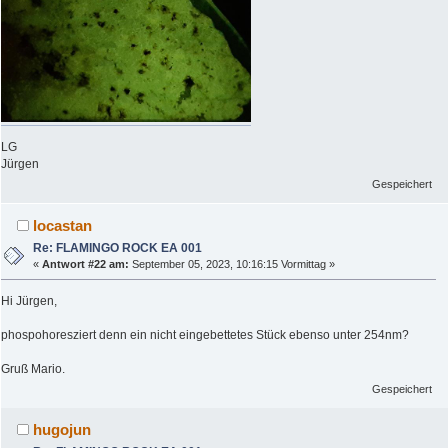
LG
Jürgen
Gespeichert
locastan
Re: FLAMINGO ROCK EA 001
«
Antwort #22 am:
September 05, 2023, 10:16:15 Vormittag »
Hi Jürgen,
phospohoresziert denn ein nicht eingebettetes Stück ebenso unter 254nm?
Gruß Mario.
Gespeichert
hugojun