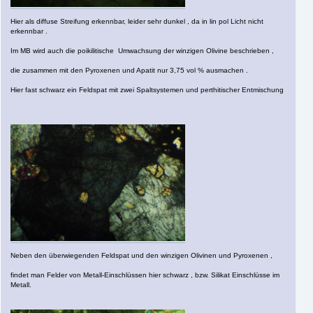
Hier als diffuse Streifung erkennbar, leider sehr dunkel , da in lin pol Licht nicht
erkennbar .
Im MB wird auch die poikilitische Umwachsung der winzigen Olivine beschrieben ,
die zusammen mit den Pyroxenen und Apatit nur 3,75 vol % ausmachen .
Hier fast schwarz ein Feldspat mit zwei Spaltsystemen und perthitischer Entmischung
Neben den überwiegenden Feldspat und den winzigen Olivinen und Pyroxenen ,
findet man Felder von Metall-Einschlüssen hier schwarz , bzw. Silikat Einschlüsse im
Metall.