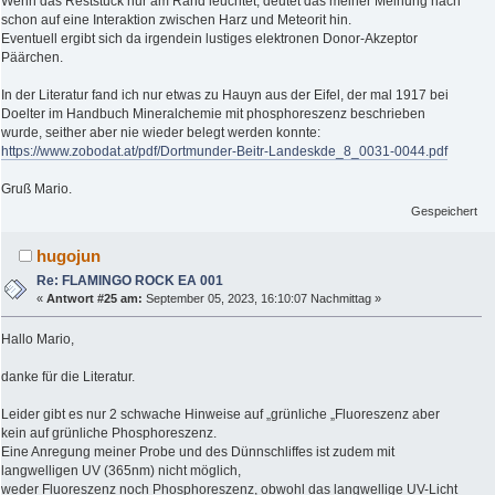
Wenn das Reststück nur am Rand leuchtet, deutet das meiner Meinung nach
schon auf eine Interaktion zwischen Harz und Meteorit hin.
Eventuell ergibt sich da irgendein lustiges elektronen Donor-Akzeptor
Päärchen.
In der Literatur fand ich nur etwas zu Hauyn aus der Eifel, der mal 1917 bei
Doelter im Handbuch Mineralchemie mit phosphoreszenz beschrieben
wurde, seither aber nie wieder belegt werden konnte:
https://www.zobodat.at/pdf/Dortmunder-Beitr-Landeskde_8_0031-0044.pdf
Gruß Mario.
Gespeichert
hugojun
Re: FLAMINGO ROCK EA 001
«
Antwort #25 am:
September 05, 2023, 16:10:07 Nachmittag »
Hallo Mario,
danke für die Literatur.
Leider gibt es nur 2 schwache Hinweise auf „grünliche „Fluoreszenz aber
kein auf grünliche Phosphoreszenz.
Eine Anregung meiner Probe und des Dünnschliffes ist zudem mit
langwelligen UV (365nm) nicht möglich,
weder Fluoreszenz noch Phosphoreszenz, obwohl das langwellige UV-Licht