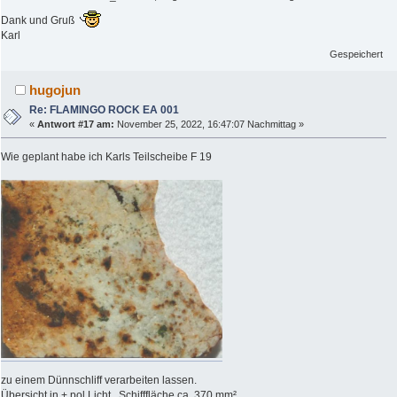
Dank und Gruß
Karl
Gespeichert
hugojun
Re: FLAMINGO ROCK EA 001
«
Antwort #17 am:
November 25, 2022, 16:47:07 Nachmittag »
Wie geplant habe ich Karls Teilscheibe F 19
zu einem Dünnschliff verarbeiten lassen.
Übersicht in + pol Licht , Schifffläche ca. 370 mm²