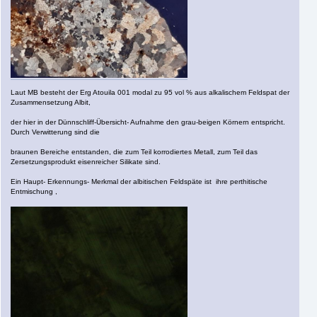
Laut MB besteht der Erg Atouila 001 modal zu 95 vol % aus alkalischem Feldspat der
Zusammensetzung Albit,
der hier in der Dünnschliff-Übersicht- Aufnahme den grau-beigen Körnern entspricht.
Durch Verwitterung sind die
braunen Bereiche entstanden, die zum Teil korrodiertes Metall, zum Teil das
Zersetzungsprodukt eisenreicher Silikate sind.
Ein Haupt- Erkennungs- Merkmal der albitischen Feldspäte ist ihre perthitische
Entmischung ,