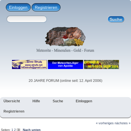
Einloggen
Registrieren
20 JAHRE FORUM (online seit: 12. April 2006)
Übersicht
Hilfe
Suche
Einloggen
Registrieren
« vorheriges
nächstes »
Seiten:
1
2
[
3
]
Nach unten