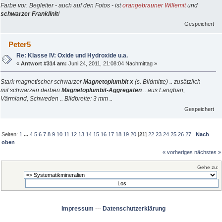
Farbe vor. Begleiter - auch auf den Fotos - ist
orangebrauner Willemit
und
schwarzer Franklinit
!
Gespeichert
Peter5
Re: Klasse IV: Oxide und Hydroxide u.a.
«
Antwort #314 am:
Juni 24, 2011, 21:08:04 Nachmittag »
Stark magnetischer schwarzer
Magnetoplumbit x
(s. Bildmitte) .. zusätzlich
mit schwarzen derben
Magnetoplumbit-Aggregaten
.. aus Langban,
Värmland, Schweden .. Bildbreite: 3 mm ..
Gespeichert
Seiten:
1
...
4
5
6
7
8
9
10
11
12
13
14
15
16
17
18
19
20
[
21
]
22
23
24
25
26
27
Nach
oben
« vorheriges
nächstes »
Gehe zu:
Impressum
---
Datenschutzerklärung