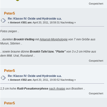
Gespeichert
Peter5
Re: Klasse IV: Oxide und Hydroxide u.a.
«
Antwort #301 am:
April 20, 2011, 18:59:31 Nachmittag »
Fotos zeigen ..
.. dunklen
Brookit-Vielling
mit
Arkansit-Morphologie
von 7 mm Größe aus
Murun, Sibirien ..
.. sowie braune dünne
Brookit-Tafel bzw. "Platte"
von 3 x 2 cm Höhe aus
dem Mittl. Ural, Russland ..
Gespeichert
Peter5
Re: Klasse IV: Oxide und Hydroxide u.a.
«
Antwort #302 am:
April 20, 2011, 19:00:52 Nachmittag »
1,5 cm hohe
Rutil-Pseudomorphose
nach Anatas
aus Brasilien ..
Gespeichert
Peter5