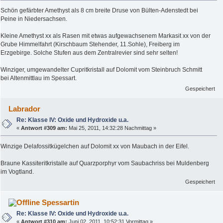
Schön gefärbter Amethyst als 8 cm breite Druse von Bülten-Adenstedt bei
Peine in Niedersachsen.
Kleine Amethyst xx als Rasen mit etwas aufgewachsenem Markasit xx von der
Grube Himmelfahrt (Kirschbaum Stehender, 11.Sohle), Freiberg im
Erzgebirge. Solche Stufen aus dem Zentralrevier sind sehr selten!
Winziger, umgewandelter Cupritkristall auf Dolomit vom Steinbruch Schmitt
bei Altenmittlau im Spessart.
Gespeichert
Labrador
Re: Klasse IV: Oxide und Hydroxide u.a.
«
Antwort #309 am:
Mai 25, 2011, 14:32:28 Nachmittag »
Winzige Delafossitkügelchen auf Dolomit xx von Maubach in der Eifel.
Braune Kassiteritkristalle auf Quarzporphyr vom Saubachriss bei Muldenberg
im Vogtland.
Gespeichert
Spessartin
Re: Klasse IV: Oxide und Hydroxide u.a.
«
Antwort #310 am:
Juni 02, 2011, 10:52:31 Vormittag »