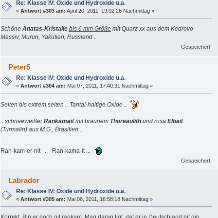
Re: Klasse IV: Oxide und Hydroxide u.a.
«
Antwort #303 am:
April 20, 2011, 19:02:26 Nachmittag »
Schöne
Anatas-Kristalle
bis 6 mm Größe
mit Quarz xx aus dem Kedrovo-
Massiv, Murun, Yakutien, Russland ..
Gespeichert
Peter5
Re: Klasse IV: Oxide und Hydroxide u.a.
«
Antwort #304 am:
Mai 07, 2011, 17:40:31 Nachmittag »
Selten bis extrem selten .. Tantal-haltige Oxide ..
.. schneeweißer
Rankamait
mit braunem
Thoreaulith
und rosa
Elbait
(Turmalin) aus M.G., Brasilien ..
Ran-kam-er-nit .. Ran-kama-it ...
Gespeichert
Labrador
Re: Klasse IV: Oxide und Hydroxide u.a.
«
Antwort #305 am:
Mai 08, 2011, 16:58:18 Nachmittag »
Korrekt. Bin er noch nit rankam. Mag daran ligt, dat er in Deutschland nit gip