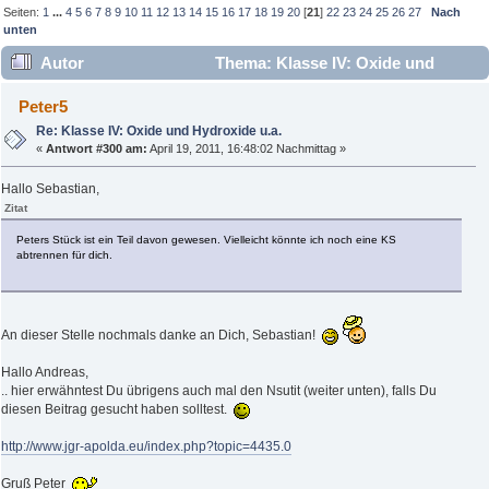
Seiten:
1
...
4
5
6
7
8
9
10
11
12
13
14
15
16
17
18
19
20
[
21
]
22
23
24
25
26
27
Nach
unten
Autor
Thema: Klasse IV: Oxide und
Hydroxide u.a. (Gelesen 202606 mal)
Peter5
Re: Klasse IV: Oxide und Hydroxide u.a.
«
Antwort #300 am:
April 19, 2011, 16:48:02 Nachmittag »
Hallo Sebastian,
Zitat
Peters Stück ist ein Teil davon gewesen. Vielleicht könnte ich noch eine KS
abtrennen für dich.
An dieser Stelle nochmals danke an Dich, Sebastian!
Hallo Andreas,
.. hier erwähntest Du übrigens auch mal den Nsutit (weiter unten), falls Du
diesen Beitrag gesucht haben solltest.
http://www.jgr-apolda.eu/index.php?topic=4435.0
Gruß Peter