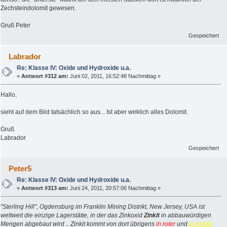
Zechsteindolomit gewesen.
Gruß Peter
Gespeichert
Labrador
Re: Klasse IV: Oxide und Hydroxide u.a.
«
Antwort #312 am:
Juni 02, 2011, 16:52:48 Nachmittag »
Hallo,
sieht auf dem Bild tatsächlich so aus... Ist aber wirklich alles Dolomit.
Gruß
Labrador
Gespeichert
Peter5
Re: Klasse IV: Oxide und Hydroxide u.a.
«
Antwort #313 am:
Juni 24, 2011, 20:57:06 Nachmittag »
"Sterling Hill", Ogdensburg im Franklin Mining Distrikt, New Jersey, USA ist
weltweit die einzige Lagerstätte, in der das Zinkoxid
Zinkit
in abbauwürdigen
Mengen abgebaut wird .. Zinkit kommt von dort übrigens
in roter
und
in gelber